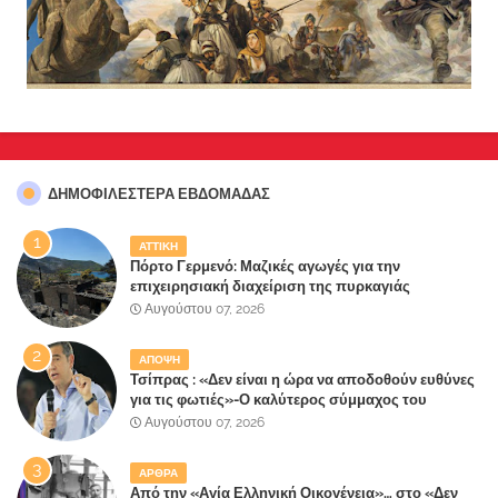
ΔΗΜΟΦΙΛΈΣΤΕΡΑ ΕΒΔΟΜΆΔΑΣ
ΑΤΤΙΚΗ
Πόρτο Γερμενό: Μαζικές αγωγές για την
επιχειρησιακή διαχείριση της πυρκαγιάς
ετοιμάζουν οι κάτοικοι!
Αυγούστου 07, 2026
ΑΠΟΨΗ
Τσίπρας : «Δεν είναι η ώρα να αποδοθούν ευθύνες
για τις φωτιές»-Ο καλύτερος σύμμαχος του
Μητσοτάκη
Αυγούστου 07, 2026
ΑΡΘΡΑ
Από την «Αγία Ελληνική Οικογένεια»… στο «Δεν