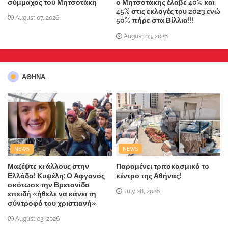
σύμμαχος του Μητσοτάκη
ο Μητσοτάκης έλαβε 40% και
45% στις εκλογές του 2023,ενώ
August 07, 2026
50% πήρε στα Βίλλια!!!
August 03, 2026
ΑΘΗΝΑ
NEWS
NEWS
Μαζέψτε κι άλλους στην
Παραμένει τριτοκοσμικό το
Ελλάδα! Κυψέλη: Ο Αφγανός
κέντρο της Αθήνας!
σκότωσε την Βρετανίδα
July 28, 2026
επειδή «ήθελε να κάνει τη
σύντροφό του χριστιανή»
August 03, 2026