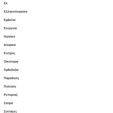
Εκ
Ελληνοτουρκικα
Εμβολια
Ενεργεια
Ηχητικο
Ιστορικα
Κυπρος
Οικονομια
Ορθοδοξια
Παραδοση
Πολιτικη
Ρεπορταζ
Σατιρα
Συνταγες