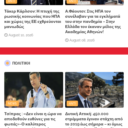
ANTI
ANTI
Τάκερ Κάρλσον: Η πτυχή της
Α.Φάουτσι: Στις ΗΠΑ τον
ρωσικής κοινωνίας που ΗΠΑ
συνέλαβαν για τα εγκλήματά
και χώρες της ΕΕ εχθρεύονται
του στην πανδημία – Στην
μανιωδώς
Ελλάδα τον έκαναν μέλος της
Ακαδημίας Αθηνών!
August 10, 2026
August 08, 2026
ΠΟΛΙΤΙΚΗ
NEWS
ANTI
Τσίπρας : «Δεν είναι η ώρα να
Δυτική Αττική: 450.000
αποδοθούν ευθύνες για τις
στρέμματα έγιναν στάχτη από
φωτιές»-Ο καλύτερος
το 2019 έως σήμερα – κι όμως