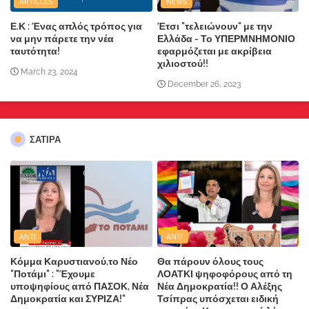
ARTICLES
NEWS
Ε.Κ : Ένας απλός τρόπος για
Έτσι "τελειώνουν" με την
να μην πάρετε την νέα
Ελλάδα - Το ΥΠΕΡΜΝΗΜΟΝΙΟ
ταυτότητα!
εφαρμόζεται με ακρίβεια
χιλιοστού!!
March 23, 2024
December 26, 2023
ΣΑΤΙΡΑ
ANTI
ANTI
Κόμμα Καρυστιανού,το Νέο
Θα πάρουν όλους τους
"Ποτάμι" : "Έχουμε
ΛΟΑΤΚΙ ψηφοφόρους από τη
υποψηφίους από ΠΑΣΟΚ, Νέα
Νέα Δημοκρατία!! Ο Αλέξης
Δημοκρατία και ΣΥΡΙΖΑ!"
Τσίπρας υπόσχεται ειδική