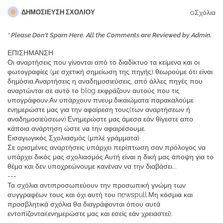
0Σχόλια
ΔΗΜΟΣΊΕΥΣΗ ΣΧΟΛΊΟΥ
* Please Don't Spam Here. All the Comments are Reviewed by Admin.
ΕΠΙΣΗΜΑΝΣΗ
Οι αναρτήσεις που γίνονται από το διαδίκτυο τα κείμενα και οι
φωτογραφίες (με σχετική σημείωση της πηγής) θεωρούμε ότι είναι
δημόσια.Αναρτήσεις η αναδημοσιεύσεις, από άλλες πηγές που
αναρτώνται σε αυτό το blog εκφράζουν αυτούς που τις
υπογράφουν.Αν υπάρχουν πνευμ.δικαιώματα παρακαλούμε
ενημερώστε μας για την αφαίρεση τους(των αναρτήσεων ή
αναδημοσιεύσεων).Ενημερώστε μας άμεσα εάν θίγεστε απο
κάποια ανάρτηση ώστε να την αφαιρέσουμε.
Εισαγωγικός Σχολιασμός (μπλέ γράμματα)
Σε ορισμένες αναρτήσεις υπάρχει περίπτωση σαν πρόλογος να
υπάρχει δικός μας σχολιασμός.Αυτή είναι η δική μας άποψη για το
θέμα και δεν υποχρεώνουμε κανέναν να την διαβάσει...
---
Τα σχόλια αντιπροσωπεύουν την προσωπική γνώμη των
συγγραφέων τους και όχι αυτή του newspull.Μη κόσμια και
προσβλητικά σχόλια θα διαγράφονται όπου αυτά
εντοπίζονται(ενημερώστε μας και εσείς εάν χρειαστεί).