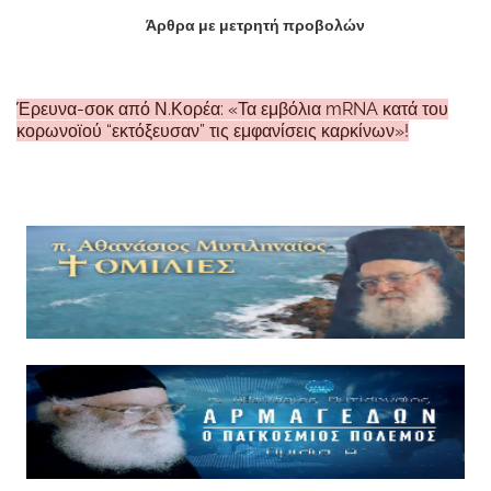
Άρθρα με μετρητή προβολών
Έρευνα-σοκ από Ν.Κορέα: «Τα εμβόλια mRNA κατά του
κορωνοϊού “εκτόξευσαν” τις εμφανίσεις καρκίνων»!