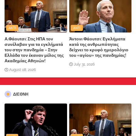
ANTI
ANTI
Α.Φάουτσι: Στις ΗΠΑ τον
Άντονι Φάουτσι: Εγκλήματα
συνέλαβαν για τα εγκλήματά
κατά της ανθρωπότητας
του στην πανδημία – Στην
δείχνει το κρυφό ημερολόγιο
Ελλάδα τον έκαναν μέλος της
του «αγίου» της πανδημίας!
Ακαδημίας Αθηνών!
July 31, 2026
August 08, 2026
ΔΙΕΘΝΗ