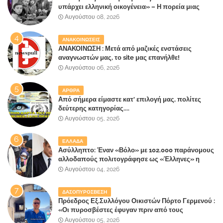
υπάρχει ελληνική οικογένεια» – Η πορεία μιας
κοινωνίας που κινδυνεύει να ξεχάσει ποια είναι
Αυγούστου 08, 2026
ΑΝΑΚΟΙΝΩΣΕΙΣ
ΑΝΑΚΟΙΝΩΣΗ : Μετά από μαζικές ενστάσεις
αναγνωστών μας, το site μας επανήλθε!
Αυγούστου 06, 2026
ΑΡΘΡΑ
Από σήμερα είμαστε κατ' επιλογή μας, πολίτες
δεύτερης κατηγορίας....
Αυγούστου 05, 2026
ΕΛΛΑΔΑ
Ασύλληπτο: Έναν «Βόλο» με 102.000 παράνομους
αλλοδαπούς πολιτογράφησε ως «Έλληνες» η
κυβέρνηση!
Αυγούστου 04, 2026
ΔΑΣΟΠΥΡΟΣΒΕΣΗ
Πρόεδρος Εξ.Συλλόγου Οικιστών Πόρτο Γερμενού :
«Οι πυροσβέστες έφυγαν πριν από τους
κατοίκους»
Αυγούστου 05, 2026