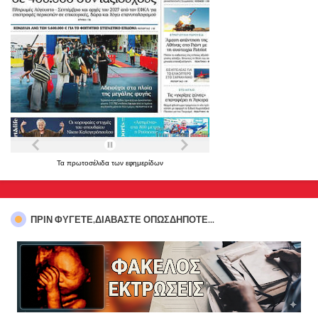
Τα
πρωτοσέλιδα
των
εφημερίδων
ΠΡΊΝ ΦΎΓΕΤΕ,ΔΙΑΒΆΣΤΕ ΟΠΩΣΔΉΠΟΤΕ...