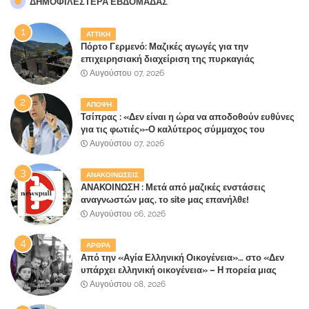
ΔΗΜΟΦΙΛΈΣΤΕΡΑ ΕΒΔΟΜΆΔΑΣ
ΑΤΤΙΚΗ
Πόρτο Γερμενό: Μαζικές αγωγές για την
επιχειρησιακή διαχείριση της πυρκαγιάς
ετοιμάζουν οι κάτοικοι!
Αυγούστου 07, 2026
ΑΠΟΨΗ
Τσίπρας : «Δεν είναι η ώρα να αποδοθούν ευθύνες
για τις φωτιές»-Ο καλύτερος σύμμαχος του
Μητσοτάκη
Αυγούστου 07, 2026
ΑΝΑΚΟΙΝΩΣΕΙΣ
ΑΝΑΚΟΙΝΩΣΗ : Μετά από μαζικές ενστάσεις
αναγνωστών μας, το site μας επανήλθε!
Αυγούστου 06, 2026
ΑΡΘΡΑ
Από την «Αγία Ελληνική Οικογένεια»… στο «Δεν
υπάρχει ελληνική οικογένεια» – Η πορεία μιας
κοινωνίας που κινδυνεύει να ξεχάσει ποια είναι
Αυγούστου 08, 2026