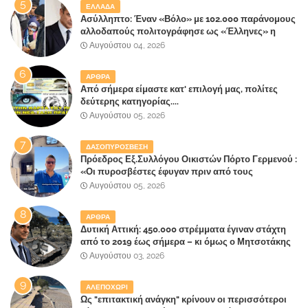
ΕΛΛΑΔΑ
Ασύλληπτο: Έναν «Βόλο» με 102.000 παράνομους
αλλοδαπούς πολιτογράφησε ως «Έλληνες» η
κυβέρνηση!
Αυγούστου 04, 2026
ΑΡΘΡΑ
Από σήμερα είμαστε κατ' επιλογή μας, πολίτες
δεύτερης κατηγορίας....
Αυγούστου 05, 2026
ΔΑΣΟΠΥΡΟΣΒΕΣΗ
Πρόεδρος Εξ.Συλλόγου Οικιστών Πόρτο Γερμενού :
«Οι πυροσβέστες έφυγαν πριν από τους
κατοίκους»
Αυγούστου 05, 2026
ΑΡΘΡΑ
Δυτική Αττική: 450.000 στρέμματα έγιναν στάχτη
από το 2019 έως σήμερα – κι όμως ο Μητσοτάκης
έλαβε 40% και 45% στις εκλογές του 2023,ενώ 50%
Αυγούστου 03, 2026
πήρε στα Βίλλια!!!
ΑΛΕΠΟΧΩΡΙ
Ως "επιτακτική ανάγκη" κρίνουν οι περισσότεροι