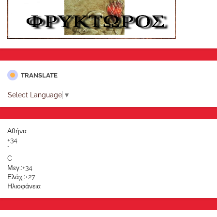
TRANSLATE
Select Language
▼
Αθήνα
+
34
°
C
Μεγ.:
+
34
Ελάχ.:
+
27
Ηλιοφάνεια