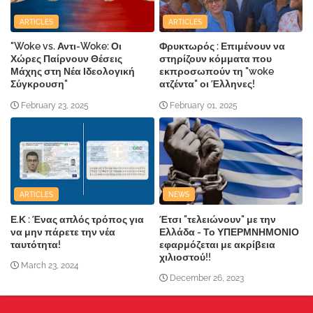
ARTICLES
ARTICLES
"Woke vs. Αντι-Woke: Οι
Φρυκτωρός : Επιμένουν να
Χώρες Παίρνουν Θέσεις
στηρίζουν κόμματα που
Μάχης στη Νέα Ιδεολογική
εκπροσωπούν τη "woke
Σύγκρουση"
ατζέντα" οι Έλληνες!
February 23, 2025
February 01, 2025
ARTICLES
NEWS
Ε.Κ : Ένας απλός τρόπος για
Έτσι "τελειώνουν" με την
να μην πάρετε την νέα
Ελλάδα - Το ΥΠΕΡΜΝΗΜΟΝΙΟ
ταυτότητα!
εφαρμόζεται με ακρίβεια
χιλιοστού!!
March 23, 2024
December 26, 2023