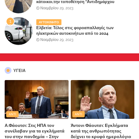
κάτοικοι,την τοποθέτηση "Αντιδημάρχου
Παραλιακής Ζώνης" στο Δήμο Μάνδρας-Ειδυλλίας!
Νοεμβρίου 29, 2023
ΑΥΤΟΚΙΝΗΤΟ
Ελβετία: Τέλος στις φοροαπαλλαγές των
ηλεκτρικών αυτοκινήτων από το 2024
Νοεμβρίου 29, 2023
ΥΓΕΙΑ
ANTI
ANTI
Α.Φάουτσι: Στις ΗΠΑ τον
Άντονι Φάουτσι: Εγκλήματα
συνέλαβαν για τα εγκλήματά
κατά της ανθρωπότητας
του στην πανδημία – Στην
δείχνει το κρυφό ημερολόγιο