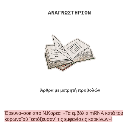
ΑΝΑΓΝΩΣΤΗΡΙΟΝ
Άρθρα με μετρητή προβολών
Έρευνα-σοκ από Ν.Κορέα: «Τα εμβόλια mRNA κατά του
κορωνοϊού “εκτόξευσαν” τις εμφανίσεις καρκίνων»!