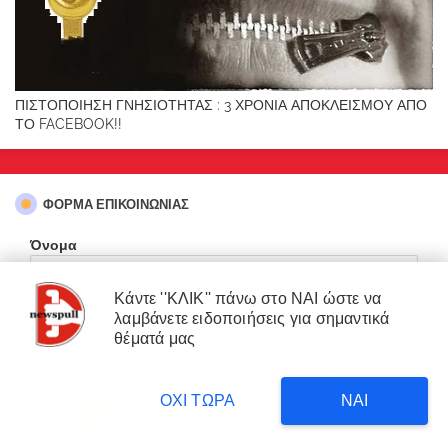
ΠΙΣΤΟΠΟΙΗΣΗ ΓΝΗΣΙΟΤΗΤΑΣ : 3 ΧΡΟΝΙΑ ΑΠΟΚΛΕΙΣΜΟΥ ΑΠΟ
ΤΟ FACEBOOK!!
ΦΌΡΜΑ ΕΠΙΚΟΙΝΩΝΊΑΣ
Όνομα
Κάντε ''ΚΛΙΚ'' πάνω στο ΝΑΙ ώστε να
Ηλεκτρονικό ταχυδρομείο
*
λαμβάνετε ειδοποιήσεις για σημαντικά
X
×
θέματά μας
Our website uses cookies to enhance your experience.
Learn
ΔΙΑΒΑΣΤΕ
Μήνυμα
*
ΚΩΝΣΤΑΝΤΙΝΟΣ ΒΑΘΙΩΤΗΣ
More
Δυτική Αττική: 450.000
3
στρέμματα έγιναν στάχτη επι
ΟΧΙ ΤΩΡΑ
ΝΑΙ
13 hours ago
κυβέρνησης Μητσοτάκη!
Accept !