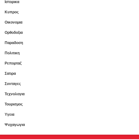
Ιστορικα
Κυπρος
Οικονομια
Ορθοδοξια
Παραδοση
Πολιτικη
Ρεπορταζ
Σατιρα
Συνταγες
Τεχνολογια
Τουρισμος
Υγεια
Ψυχαγωγια