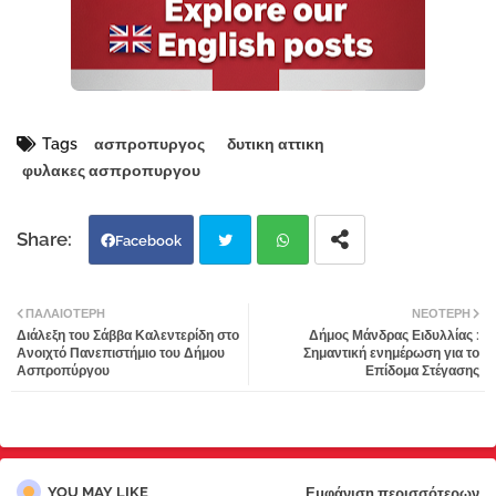
Tags
ασπροπυργος
δυτικη αττικη
φυλακες ασπροπυργου
Facebook
Twi
Wh
ΠΑΛΑΙΌΤΕΡΗ
ΝΕΌΤΕΡΗ
Διάλεξη του Σάββα Καλεντερίδη στο
Δήμος Μάνδρας Ειδυλλίας :
tter
atsa
Ανοιχτό Πανεπιστήμιο του Δήμου
Σημαντική ενημέρωση για το
Ασπροπύργου
Επίδομα Στέγασης
pp
YOU MAY LIKE
Εμφάνιση περισσότερων