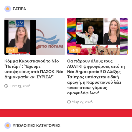
ΣΑΤΙΡΑ
ANTI
ANTI
Κόμμα Καρυστιανού,το Νέο
Θα πάρουν όλους τους
"Ποτάμι" : "Έχουμε
ΛΟΑΤΚΙ ψηφοφόρους από τη
υποψηφίους από ΠΑΣΟΚ, Νέα
Νέα Δημοκρατία!! Ο Αλέξης
Δημοκρατία και ΣΥΡΙΖΑ!"
Τσίπρας υπόσχεται ειδική
αρωγή, η Καρυστιανού λέει
June 13, 2026
«ναι» στους γάμους
ομοφυλόφιλων!
May 27, 2026
ΥΠΌΛΟΙΠΕΣ ΚΑΤΗΓΟΡΊΕΣ