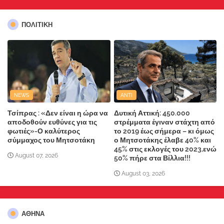
ΠΟΛΙΤΙΚΗ
NEWS
ANTI
Τσίπρας : «Δεν είναι η ώρα να
Δυτική Αττική: 450.000
αποδοθούν ευθύνες για τις
στρέμματα έγιναν στάχτη από
φωτιές»-Ο καλύτερος
το 2019 έως σήμερα – κι όμως
σύμμαχος του Μητσοτάκη
ο Μητσοτάκης έλαβε 40% και
45% στις εκλογές του 2023,ενώ
August 07, 2026
50% πήρε στα Βίλλια!!!
August 03, 2026
ΑΘΗΝΑ