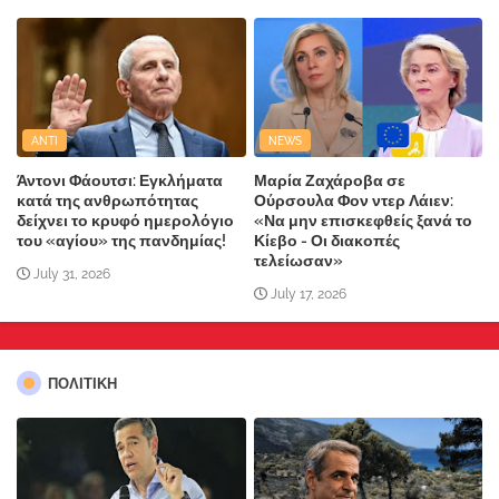
ANTI
NEWS
Άντονι Φάουτσι: Εγκλήματα
Μαρία Ζαχάροβα σε
κατά της ανθρωπότητας
Ούρσουλα Φον ντερ Λάιεν:
δείχνει το κρυφό ημερολόγιο
«Να μην επισκεφθείς ξανά το
του «αγίου» της πανδημίας!
Κίεβο - Οι διακοπές
τελείωσαν»
July 31, 2026
July 17, 2026
ΠΟΛΙΤΙΚΗ