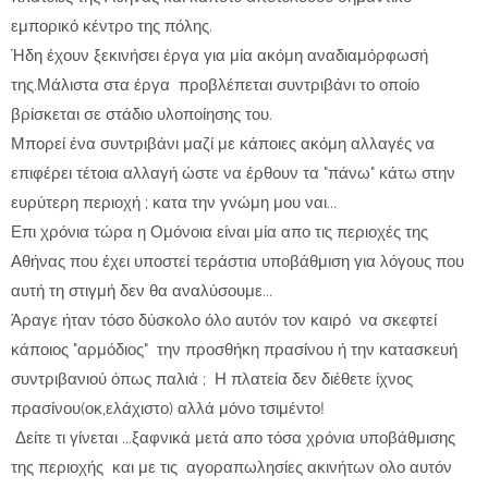
εμπορικό κέντρο της πόλης.
Ήδη έχουν ξεκινήσει έργα για μία ακόμη αναδιαμόρφωσή
της.Μάλιστα στα έργα προβλέπεται συντριβάνι το οποίο
βρίσκεται σε στάδιο υλοποίησης του.
Μπορεί ένα συντριβάνι μαζί με κάποιες ακόμη αλλαγές να
επιφέρει τέτοια αλλαγή ώστε να έρθουν τα "πάνω" κάτω στην
ευρύτερη περιοχή ; κατα την γνώμη μου ναι...
Επι χρόνια τώρα η Ομόνοια είναι μία απο τις περιοχές της
Αθήνας που έχει υποστεί τεράστια υποβάθμιση για λόγους που
αυτή τη στιγμή δεν θα αναλύσουμε...
Άραγε ήταν τόσο δύσκολο όλο αυτόν τον καιρό να σκεφτεί
κάποιος "αρμόδιος" την προσθήκη πρασίνου ή την κατασκευή
συντριβανιού όπως παλιά ; Η πλατεία δεν διέθετε ίχνος
πρασίνου(οκ,ελάχιστο) αλλά μόνο τσιμέντο!
Δείτε τι γίνεται ...ξαφνικά μετά απο τόσα χρόνια υποβάθμισης
της περιοχής και με τις αγοραπωλησίες ακινήτων ολο αυτόν