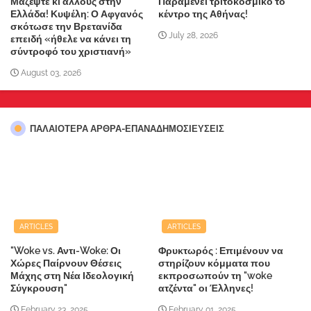
Μαζέψτε κι άλλους στην
Παραμένει τριτοκοσμικό το
Ελλάδα! Κυψέλη: Ο Αφγανός
κέντρο της Αθήνας!
σκότωσε την Βρετανίδα
July 28, 2026
επειδή «ήθελε να κάνει τη
σύντροφό του χριστιανή»
August 03, 2026
ΠΑΛΑΙΟΤΕΡΑ ΑΡΘΡΑ-ΕΠΑΝΑΔΗΜΟΣΙΕΥΣΕΙΣ
ARTICLES
ARTICLES
"Woke vs. Αντι-Woke: Οι
Φρυκτωρός : Επιμένουν να
Χώρες Παίρνουν Θέσεις
στηρίζουν κόμματα που
Μάχης στη Νέα Ιδεολογική
εκπροσωπούν τη "woke
Σύγκρουση"
ατζέντα" οι Έλληνες!
February 23, 2025
February 01, 2025