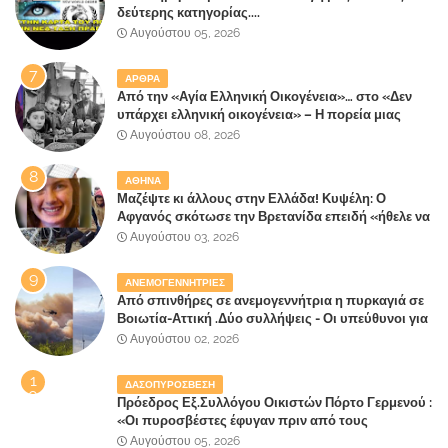
δεύτερης κατηγορίας....
Αυγούστου 05, 2026
ΑΡΘΡΑ
Από την «Αγία Ελληνική Οικογένεια»… στο «Δεν
υπάρχει ελληνική οικογένεια» – Η πορεία μιας
κοινωνίας που κινδυνεύει να ξεχάσει ποια είναι
Αυγούστου 08, 2026
ΑΘΗΝΑ
Μαζέψτε κι άλλους στην Ελλάδα! Κυψέλη: Ο
Αφγανός σκότωσε την Βρετανίδα επειδή «ήθελε να
κάνει τη σύντροφό του χριστιανή»
Αυγούστου 03, 2026
ΑΝΕΜΟΓΕΝΝΗΤΡΙΕΣ
Από σπινθήρες σε ανεμογεννήτρια η πυρκαγιά σε
Βοιωτία-Αττική .Δύο συλλήψεις - Οι υπεύθυνοι για
την λάθος διαχείριση της κατάσβεσης θα
Αυγούστου 02, 2026
"πληρώσουν";
ΔΑΣΟΠΥΡΟΣΒΕΣΗ
Πρόεδρος Εξ.Συλλόγου Οικιστών Πόρτο Γερμενού :
«Οι πυροσβέστες έφυγαν πριν από τους
κατοίκους»
Αυγούστου 05, 2026