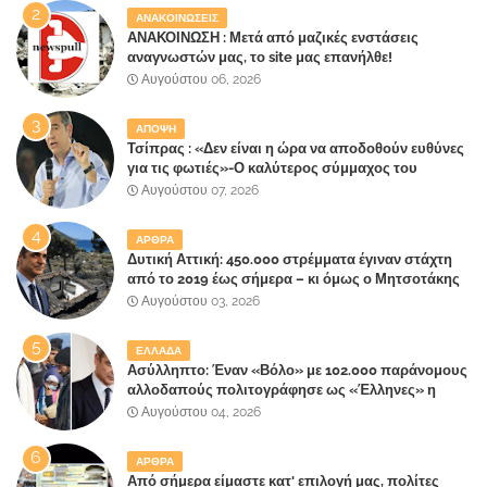
ΑΝΑΚΟΙΝΩΣΕΙΣ
ΑΝΑΚΟΙΝΩΣΗ : Μετά από μαζικές ενστάσεις
αναγνωστών μας, το site μας επανήλθε!
Αυγούστου 06, 2026
ΑΠΟΨΗ
Τσίπρας : «Δεν είναι η ώρα να αποδοθούν ευθύνες
για τις φωτιές»-Ο καλύτερος σύμμαχος του
Μητσοτάκη
Αυγούστου 07, 2026
ΑΡΘΡΑ
Δυτική Αττική: 450.000 στρέμματα έγιναν στάχτη
από το 2019 έως σήμερα – κι όμως ο Μητσοτάκης
έλαβε 40% και 45% στις εκλογές του 2023,ενώ 50%
Αυγούστου 03, 2026
πήρε στα Βίλλια!!!
ΕΛΛΑΔΑ
Ασύλληπτο: Έναν «Βόλο» με 102.000 παράνομους
αλλοδαπούς πολιτογράφησε ως «Έλληνες» η
κυβέρνηση!
Αυγούστου 04, 2026
ΑΡΘΡΑ
Από σήμερα είμαστε κατ' επιλογή μας, πολίτες