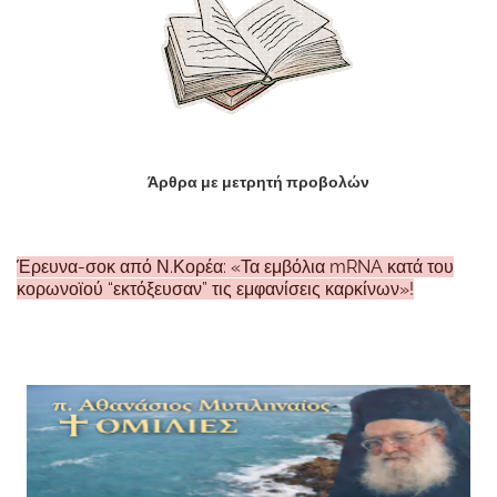
Άρθρα με μετρητή προβολών
Έρευνα-σοκ από Ν.Κορέα: «Τα εμβόλια mRNA κατά του
κορωνοϊού “εκτόξευσαν” τις εμφανίσεις καρκίνων»!