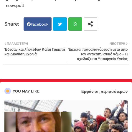
newspull
Facebook
Twi
Wh
ΠΑΛΑΙΌΤΕΡΗ
ΝΕΌΤΕΡΗ
Έδεσαν και λήστεψαν Καίτη Γαρμπή
Έρχεται ποτοαπαγόρευση μετά απο
tter
atsa
και Διονύση Σχοινά
τον αντικαπνιστικό νόμο - Τι
σχεδιάζει το Υπουργείο Υγείας
pp
YOU MAY LIKE
Εμφάνιση περισσότερων