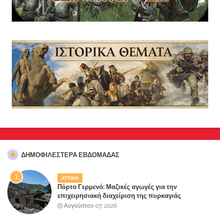
ΔΗΜΟΦΙΛΈΣΤΕΡΑ ΕΒΔΟΜΆΔΑΣ
ΑΤΤΙΚΗ
Πόρτο Γερμενό: Μαζικές αγωγές για την
επιχειρησιακή διαχείριση της πυρκαγιάς
ετοιμάζουν οι κάτοικοι!
Αυγούστου 07, 2026