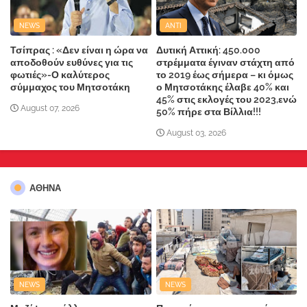
NEWS
ANTI
Τσίπρας : «Δεν είναι η ώρα να
Δυτική Αττική: 450.000
αποδοθούν ευθύνες για τις
στρέμματα έγιναν στάχτη από
φωτιές»-Ο καλύτερος
το 2019 έως σήμερα – κι όμως
σύμμαχος του Μητσοτάκη
ο Μητσοτάκης έλαβε 40% και
45% στις εκλογές του 2023,ενώ
August 07, 2026
50% πήρε στα Βίλλια!!!
August 03, 2026
ΑΘΗΝΑ
NEWS
NEWS