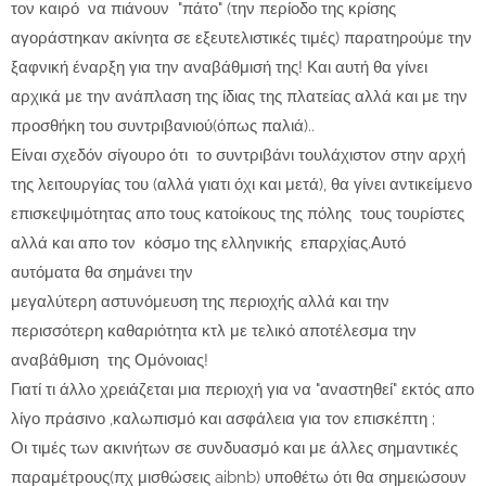
τον καιρό να πιάνουν "πάτο" (την περίοδο της κρίσης
αγοράστηκαν ακίνητα σε εξευτελιστικές τιμές) παρατηρούμε την
ξαφνική έναρξη για την αναβάθμισή της! Και αυτή θα γίνει
αρχικά με την ανάπλαση της ίδιας της πλατείας αλλά και με την
προσθήκη του συντριβανιού(όπως παλιά)..
Είναι σχεδόν σίγουρο ότι το συντριβάνι τουλάχιστον στην αρχή
της λειτουργίας του (αλλά γιατι όχι και μετά), θα γίνει αντικείμενο
επισκεψιμότητας απο τους κατοίκους της πόλης τους τουρίστες
αλλά και απο τον κόσμο της ελληνικής επαρχίας.Αυτό
αυτόματα θα σημάνει την
μεγαλύτερη αστυνόμευση της περιοχής αλλά και την
περισσότερη καθαριότητα κτλ με τελικό αποτέλεσμα την
αναβάθμιση της Ομόνοιας!
Γιατί τι άλλο χρειάζεται μια περιοχή για να "αναστηθεί" εκτός απο
λίγο πράσινο ,καλωπισμό και ασφάλεια για τον επισκέπτη ;
Οι τιμές των ακινήτων σε συνδυασμό και με άλλες σημαντικές
παραμέτρους(πχ μισθώσεις aibnb) υποθέτω ότι θα σημειώσουν