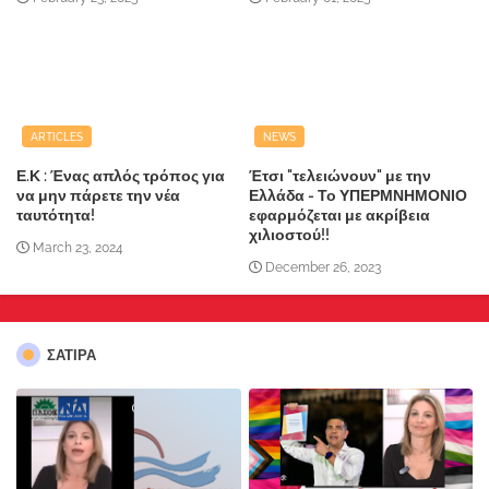
ARTICLES
NEWS
Ε.Κ : Ένας απλός τρόπος για
Έτσι "τελειώνουν" με την
να μην πάρετε την νέα
Ελλάδα - Το ΥΠΕΡΜΝΗΜΟΝΙΟ
ταυτότητα!
εφαρμόζεται με ακρίβεια
χιλιοστού!!
March 23, 2024
December 26, 2023
ΣΑΤΙΡΑ