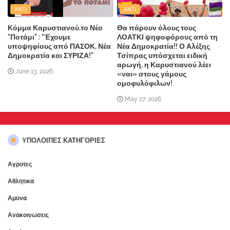
ANTI
ANTI
Κόμμα Καρυστιανού,το Νέο
Θα πάρουν όλους τους
"Ποτάμι" : "Έχουμε
ΛΟΑΤΚΙ ψηφοφόρους από τη
υποψηφίους από ΠΑΣΟΚ, Νέα
Νέα Δημοκρατία!! Ο Αλέξης
Δημοκρατία και ΣΥΡΙΖΑ!"
Τσίπρας υπόσχεται ειδική
αρωγή, η Καρυστιανού λέει
June 13, 2026
«ναι» στους γάμους
ομοφυλόφιλων!
May 27, 2026
ΥΠΌΛΟΙΠΕΣ ΚΑΤΗΓΟΡΊΕΣ
Αγροτες
Αθλητικα
Αμυνα
Ανακοινωσεις