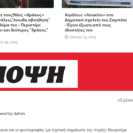
ε τους!Νέος «δράκος»
Αιγάλεω: «Λουκέτο» στο
γάλεω,"ένιωθα αβοήθητη"
Δημοτικό σχολείο του Ζαμπέτα
 θύμα του - Περιστέρι:
-Έγινε έξωση από τους
ι και δεύτερος "δράκος"
ιδιοκτήτες του
January 13, 2023
ry 29, 2025
0Σχόλια
ewed by Admin.
ίμενα και οι φωτογραφίες (με σχετική σημείωση της πηγής) θεωρούμε