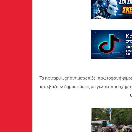
Το newspull.gr αντιμετωπίζει πρωτοφανή φίμω
κατεβάζουν δημοσιεύσεις με γελοία προσχήμα