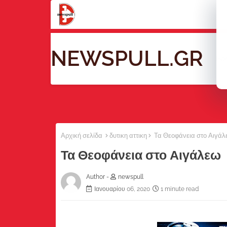
NEWSPULL.GR
Ho
Αρχική σελίδα
δυτικη αττικη
Τα Θεοφάνεια στο Αιγάλ
Τα Θεοφάνεια στο Αιγάλεω
Author -
newspull
Ιανουαρίου 06, 2020
1 minute read