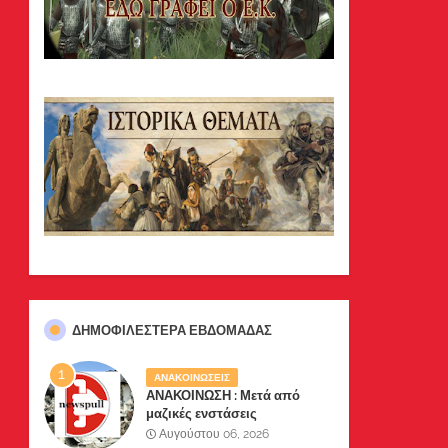
ΔΗΜΟΦΙΛΈΣΤΕΡΑ ΕΒΔΟΜΆΔΑΣ
ΑΝΑΚΟΙΝΩΣΕΙΣ
ΑΝΑΚΟΙΝΩΣΗ : Μετά από
μαζικές ενστάσεις
αναγνωστών μας, το site μας
Αυγούστου 06, 2026