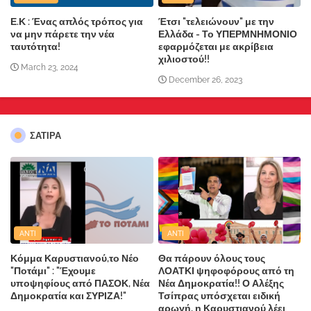
Ε.Κ : Ένας απλός τρόπος για
Έτσι "τελειώνουν" με την
να μην πάρετε την νέα
Ελλάδα - Το ΥΠΕΡΜΝΗΜΟΝΙΟ
ταυτότητα!
εφαρμόζεται με ακρίβεια
χιλιοστού!!
March 23, 2024
December 26, 2023
ΣΑΤΙΡΑ
ANTI
ANTI
Κόμμα Καρυστιανού,το Νέο
Θα πάρουν όλους τους
"Ποτάμι" : "Έχουμε
ΛΟΑΤΚΙ ψηφοφόρους από τη
υποψηφίους από ΠΑΣΟΚ, Νέα
Νέα Δημοκρατία!! Ο Αλέξης
Δημοκρατία και ΣΥΡΙΖΑ!"
Τσίπρας υπόσχεται ειδική
αρωγή, η Καρυστιανού λέει