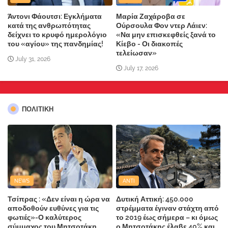
Άντονι Φάουτσι: Εγκλήματα
Μαρία Ζαχάροβα σε
κατά της ανθρωπότητας
Ούρσουλα Φον ντερ Λάιεν:
δείχνει το κρυφό ημερολόγιο
«Να μην επισκεφθείς ξανά το
του «αγίου» της πανδημίας!
Κίεβο - Οι διακοπές
τελείωσαν»
July 31, 2026
July 17, 2026
ΠΟΛΙΤΙΚΗ
NEWS
ANTI
Τσίπρας : «Δεν είναι η ώρα να
Δυτική Αττική: 450.000
αποδοθούν ευθύνες για τις
στρέμματα έγιναν στάχτη από
φωτιές»-Ο καλύτερος
το 2019 έως σήμερα – κι όμως
σύμμαχος του Μητσοτάκη
ο Μητσοτάκης έλαβε 40% και