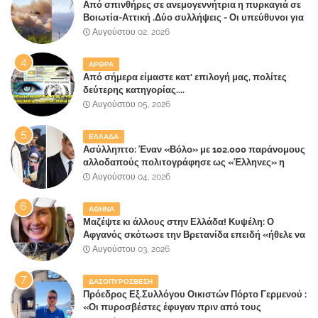
Από σπινθήρες σε ανεμογεννήτρια η πυρκαγιά σε
Βοιωτία-Αττική .Δύο συλλήψεις - Οι υπεύθυνοι για
την λάθος διαχείριση της κατάσβεσης θα
Αυγούστου 02, 2026
"πληρώσουν";
ΑΡΘΡΑ
Από σήμερα είμαστε κατ' επιλογή μας, πολίτες
δεύτερης κατηγορίας....
Αυγούστου 05, 2026
ΕΛΛΑΔΑ
Ασύλληπτο: Έναν «Βόλο» με 102.000 παράνομους
αλλοδαπούς πολιτογράφησε ως «Έλληνες» η
κυβέρνηση!
Αυγούστου 04, 2026
ΑΘΗΝΑ
Μαζέψτε κι άλλους στην Ελλάδα! Κυψέλη: Ο
Αφγανός σκότωσε την Βρετανίδα επειδή «ήθελε να
κάνει τη σύντροφό του χριστιανή»
Αυγούστου 03, 2026
ΔΑΣΟΠΥΡΟΣΒΕΣΗ
Πρόεδρος Εξ.Συλλόγου Οικιστών Πόρτο Γερμενού :
«Οι πυροσβέστες έφυγαν πριν από τους