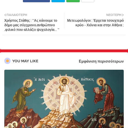
Twi
Wh
ΠΑΛΑΙΌΤΕΡΗ
ΝΕΌΤΕΡΗ
Χρήστος Στάθης : ''Ας κάνουμε το
Μετεωρολόγοι : Έρχεται τσουχτερό
tter
atsa
δήμο μας σύγχρονο,ανθρώπινο
κρύο - Χιόνια και στην Αθήνα ;
,φιλικό που αλλάζει ψυχολογία... ''
pp
YOU MAY LIKE
Εμφάνιση περισσότερων