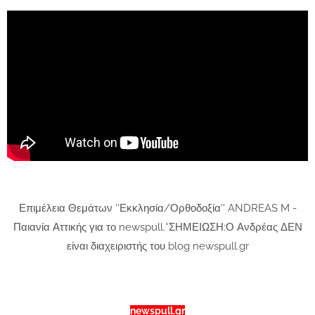
Επιμέλεια Θεμάτων ''Εκκλησία/Ορθοδοξία'' ANDREAS M -
Παιανία Αττικής για το newspull.*ΣΗΜΕΙΩΣΗ:Ο Ανδρέας ΔΕΝ
είναι διαχειριστής του blog newspull.gr
newspull.gr