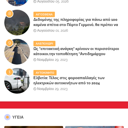
κατοίκους»
Αυγούστου 05, 2026
ΑΙΓΟΣΘΕΝΑ
Δεδομένης της πληροφορίας για πάνω από 100
καμένα σπίτια στο Πόρτο Γερμενό, θα πρέπει να
αναζητηθούν ευθύνες για την ολοσχερή
Αυγούστου 01, 2026
καταστροφή του τελευταίου πνεύμονα, του
επίγειου παραδείσου της Αττικής
ΑΛΕΠΟΧΩΡΙ
Ως "επιτακτική ανάγκη" κρίνουν οι περισσότεροι
κάτοικοι,την τοποθέτηση "Αντιδημάρχου
Παραλιακής Ζώνης" στο Δήμο Μάνδρας-Ειδυλλίας!
Νοεμβρίου 29, 2023
ΑΥΤΟΚΙΝΗΤΟ
Ελβετία: Τέλος στις φοροαπαλλαγές των
ηλεκτρικών αυτοκινήτων από το 2024
Νοεμβρίου 29, 2023
ΥΓΕΙΑ