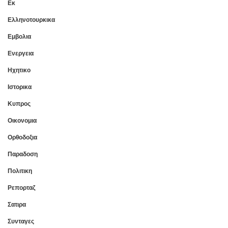
Εκ
Ελληνοτουρκικα
Εμβολια
Ενεργεια
Ηχητικο
Ιστορικα
Κυπρος
Οικονομια
Ορθοδοξια
Παραδοση
Πολιτικη
Ρεπορταζ
Σατιρα
Συνταγες