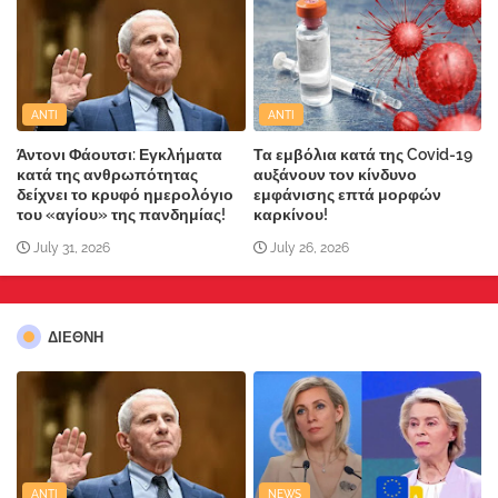
ANTI
ANTI
Άντονι Φάουτσι: Εγκλήματα
Τα εμβόλια κατά της Covid-19
κατά της ανθρωπότητας
αυξάνουν τον κίνδυνο
δείχνει το κρυφό ημερολόγιο
εμφάνισης επτά μορφών
του «αγίου» της πανδημίας!
καρκίνου!
July 31, 2026
July 26, 2026
ΔΙΕΘΝΗ
ANTI
NEWS