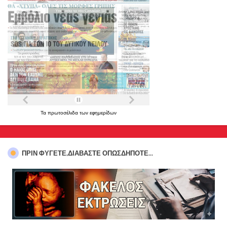
Τα
πρωτοσέλιδα
των
εφημερίδων
ΠΡΊΝ ΦΎΓΕΤΕ,ΔΙΑΒΆΣΤΕ ΟΠΩΣΔΉΠΟΤΕ...