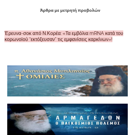
Άρθρα με μετρητή προβολών
Έρευνα-σοκ από Ν.Κορέα: «Τα εμβόλια mRNA κατά του
κορωνοϊού “εκτόξευσαν” τις εμφανίσεις καρκίνων»!