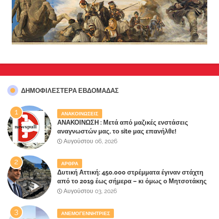
ΔΗΜΟΦΙΛΈΣΤΕΡΑ ΕΒΔΟΜΆΔΑΣ
ΑΝΑΚΟΙΝΩΣΕΙΣ
ΑΝΑΚΟΙΝΩΣΗ : Μετά από μαζικές ενστάσεις
αναγνωστών μας, το site μας επανήλθε!
Αυγούστου 06, 2026
ΑΡΘΡΑ
Δυτική Αττική: 450.000 στρέμματα έγιναν στάχτη
από το 2019 έως σήμερα – κι όμως ο Μητσοτάκης
έλαβε 40% και 45% στις εκλογές του 2023,ενώ 50%
Αυγούστου 03, 2026
πήρε στα Βίλλια!!!
ΑΝΕΜΟΓΕΝΝΗΤΡΙΕΣ