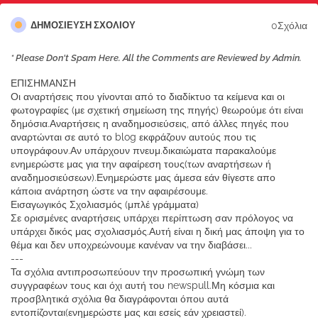
0Σχόλια
ΔΗΜΟΣΊΕΥΣΗ ΣΧΟΛΊΟΥ
* Please Don't Spam Here. All the Comments are Reviewed by Admin.
ΕΠΙΣΗΜΑΝΣΗ
Οι αναρτήσεις που γίνονται από το διαδίκτυο τα κείμενα και οι
φωτογραφίες (με σχετική σημείωση της πηγής) θεωρούμε ότι είναι
δημόσια.Αναρτήσεις η αναδημοσιεύσεις, από άλλες πηγές που
αναρτώνται σε αυτό το blog εκφράζουν αυτούς που τις
υπογράφουν.Αν υπάρχουν πνευμ.δικαιώματα παρακαλούμε
ενημερώστε μας για την αφαίρεση τους(των αναρτήσεων ή
αναδημοσιεύσεων).Ενημερώστε μας άμεσα εάν θίγεστε απο
κάποια ανάρτηση ώστε να την αφαιρέσουμε.
Εισαγωγικός Σχολιασμός (μπλέ γράμματα)
Σε ορισμένες αναρτήσεις υπάρχει περίπτωση σαν πρόλογος να
υπάρχει δικός μας σχολιασμός.Αυτή είναι η δική μας άποψη για το
θέμα και δεν υποχρεώνουμε κανέναν να την διαβάσει...
---
Τα σχόλια αντιπροσωπεύουν την προσωπική γνώμη των
συγγραφέων τους και όχι αυτή του newspull.Μη κόσμια και
προσβλητικά σχόλια θα διαγράφονται όπου αυτά
εντοπίζονται(ενημερώστε μας και εσείς εάν χρειαστεί).