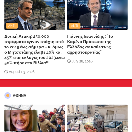
ANTI
ANTI
Δυτική Αττική: 450.000
Γιάννης Ιωαννίδης : "Το
στρέμματα έγιναν στάχτη από
Καμένο Πρόσωπο της
το 2019 έως σήμερα – κι όμως
Ελλάδας σε καθεστώς
ο Μητσοτάκης έλαβε 40% και
αχρηστοκρατίας"
45% στις εκλογές του 2023,ενώ
July 28, 2026
50% πήρε στα Βίλλια!!!
August 03, 2026
ΑΘΗΝΑ