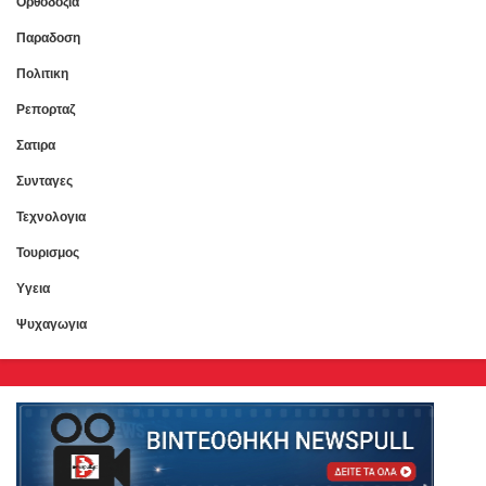
Ορθοδοξια
Παραδοση
Πολιτικη
Ρεπορταζ
Σατιρα
Συνταγες
Τεχνολογια
Τουρισμος
Υγεια
Ψυχαγωγια