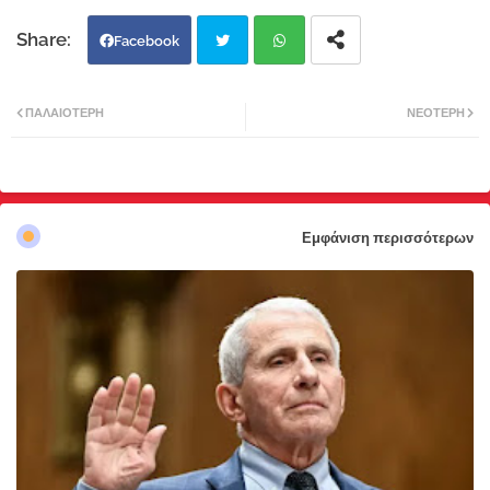
Facebook
Twi
Wh
ΠΑΛΑΙΌΤΕΡΗ
ΝΕΌΤΕΡΗ
tter
atsa
pp
Εμφάνιση περισσότερων