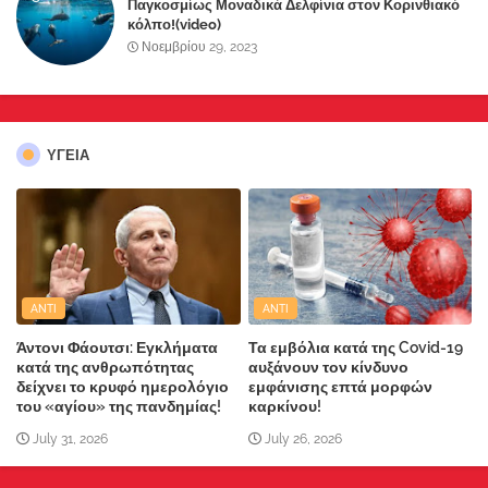
Παγκοσμίως Μοναδικά Δελφίνια στον Κορινθιακό
κόλπο!(video)
Νοεμβρίου 29, 2023
ΥΓΕΙΑ
ANTI
ANTI
Άντονι Φάουτσι: Εγκλήματα
Τα εμβόλια κατά της Covid-19
κατά της ανθρωπότητας
αυξάνουν τον κίνδυνο
δείχνει το κρυφό ημερολόγιο
εμφάνισης επτά μορφών
του «αγίου» της πανδημίας!
καρκίνου!
July 31, 2026
July 26, 2026