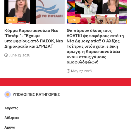
ANTI
ANTI
Κόμμα Καρυστιανού,το Νέο
Θα πάρουν όλους τους
"Ποτάμι" : "Έχουμε
ΛΟΑΤΚΙ ψηφοφόρους από τη
υποψηφίους από ΠΑΣΟΚ, Νέα
Νέα Δημοκρατία!! Ο Αλέξης
Δημοκρατία και ΣΥΡΙΖΑ!"
Τσίπρας υπόσχεται ειδική
αρωγή, η Καρυστιανού λέει
June 13, 2026
«ναι» στους γάμους
ομοφυλόφιλων!
May 27, 2026
ΥΠΌΛΟΙΠΕΣ ΚΑΤΗΓΟΡΊΕΣ
Αγροτες
Αθλητικα
Αμυνα