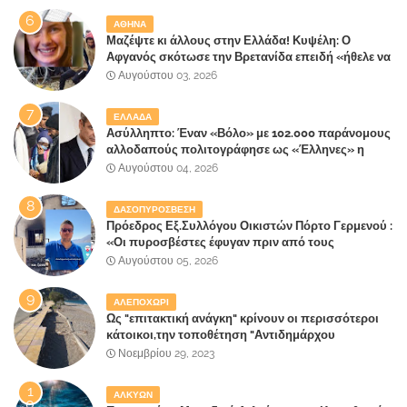
επίγειου παραδείσου της Αττικής
ΑΘΗΝΑ
Μαζέψτε κι άλλους στην Ελλάδα! Κυψέλη: Ο
Αφγανός σκότωσε την Βρετανίδα επειδή «ήθελε να
κάνει τη σύντροφό του χριστιανή»
Αυγούστου 03, 2026
ΕΛΛΑΔΑ
Ασύλληπτο: Έναν «Βόλο» με 102.000 παράνομους
αλλοδαπούς πολιτογράφησε ως «Έλληνες» η
κυβέρνηση!
Αυγούστου 04, 2026
ΔΑΣΟΠΥΡΟΣΒΕΣΗ
Πρόεδρος Εξ.Συλλόγου Οικιστών Πόρτο Γερμενού :
«Οι πυροσβέστες έφυγαν πριν από τους
κατοίκους»
Αυγούστου 05, 2026
ΑΛΕΠΟΧΩΡΙ
Ως "επιτακτική ανάγκη" κρίνουν οι περισσότεροι
κάτοικοι,την τοποθέτηση "Αντιδημάρχου
Παραλιακής Ζώνης" στο Δήμο Μάνδρας-Ειδυλλίας!
Νοεμβρίου 29, 2023
ΑΛΚΥΩΝ