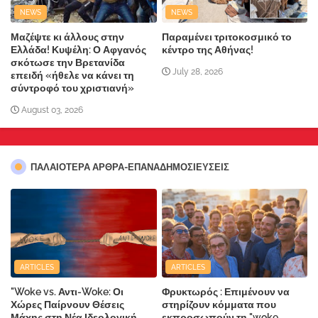
NEWS
NEWS
Μαζέψτε κι άλλους στην
Παραμένει τριτοκοσμικό το
Ελλάδα! Κυψέλη: Ο Αφγανός
κέντρο της Αθήνας!
σκότωσε την Βρετανίδα
July 28, 2026
επειδή «ήθελε να κάνει τη
σύντροφό του χριστιανή»
August 03, 2026
ΠΑΛΑΙΟΤΕΡΑ ΑΡΘΡΑ-ΕΠΑΝΑΔΗΜΟΣΙΕΥΣΕΙΣ
ARTICLES
ARTICLES
"Woke vs. Αντι-Woke: Οι
Φρυκτωρός : Επιμένουν να
Χώρες Παίρνουν Θέσεις
στηρίζουν κόμματα που
Μάχης στη Νέα Ιδεολογική
εκπροσωπούν τη "woke