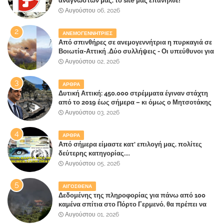
αναγνωστών μας, το site μας επανήλθε!
Αυγούστου 06, 2026
ΑΝΕΜΟΓΕΝΝΗΤΡΙΕΣ
Από σπινθήρες σε ανεμογεννήτρια η πυρκαγιά σε
Βοιωτία-Αττική .Δύο συλλήψεις - Οι υπεύθυνοι για
την λάθος διαχείριση της κατάσβεσης θα
Αυγούστου 02, 2026
"πληρώσουν";
ΑΡΘΡΑ
Δυτική Αττική: 450.000 στρέμματα έγιναν στάχτη
από το 2019 έως σήμερα – κι όμως ο Μητσοτάκης
έλαβε 40% και 45% στις εκλογές του 2023,ενώ 50%
Αυγούστου 03, 2026
πήρε στα Βίλλια!!!
ΑΡΘΡΑ
Από σήμερα είμαστε κατ' επιλογή μας, πολίτες
δεύτερης κατηγορίας....
Αυγούστου 05, 2026
ΑΙΓΟΣΘΕΝΑ
Δεδομένης της πληροφορίας για πάνω από 100
καμένα σπίτια στο Πόρτο Γερμενό, θα πρέπει να
αναζητηθούν ευθύνες για την ολοσχερή
Αυγούστου 01, 2026
καταστροφή του τελευταίου πνεύμονα, του