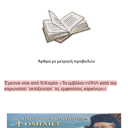
Άρθρα με μετρητή προβολών
Έρευνα-σοκ από Ν.Κορέα: «Τα εμβόλια mRNA κατά του
κορωνοϊού “εκτόξευσαν” τις εμφανίσεις καρκίνων»!