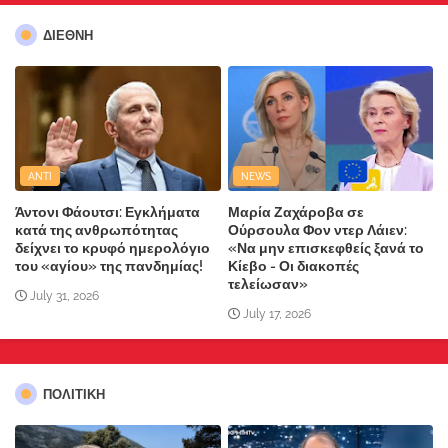
ΔΙΕΘΝΗ
ANTI
NEWS
Άντονι Φάουτσι: Εγκλήματα
Μαρία Ζαχάροβα σε
κατά της ανθρωπότητας
Ούρσουλα Φον ντερ Λάιεν:
δείχνει το κρυφό ημερολόγιο
«Να μην επισκεφθείς ξανά το
του «αγίου» της πανδημίας!
Κίεβο - Οι διακοπές
τελείωσαν»
July 31, 2026
July 17, 2026
ΠΟΛΙΤΙΚΗ