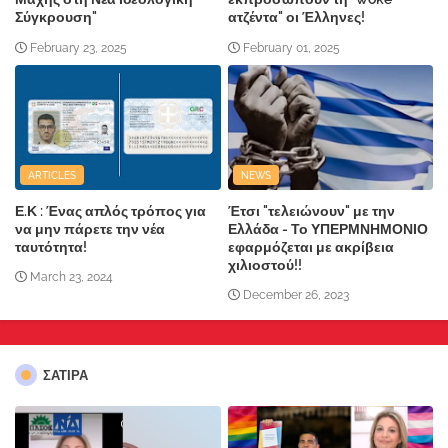
Σύγκρουση"
ατζέντα" οι Έλληνες!
February 23, 2025
February 01, 2025
ARTICLES
NEWS
Ε.Κ : Ένας απλός τρόπος για
Έτσι "τελειώνουν" με την
να μην πάρετε την νέα
Ελλάδα - Το ΥΠΕΡΜΝΗΜΟΝΙΟ
ταυτότητα!
εφαρμόζεται με ακρίβεια
χιλιοστού!!
March 23, 2024
December 26, 2023
ΣΑΤΙΡΑ