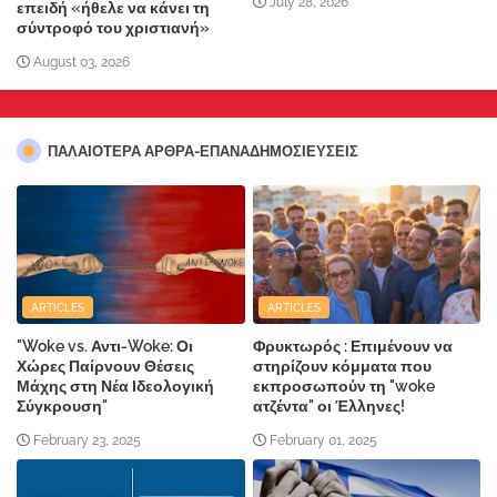
July 28, 2026
επειδή «ήθελε να κάνει τη
σύντροφό του χριστιανή»
August 03, 2026
ΠΑΛΑΙΟΤΕΡΑ ΑΡΘΡΑ-ΕΠΑΝΑΔΗΜΟΣΙΕΥΣΕΙΣ
ARTICLES
ARTICLES
"Woke vs. Αντι-Woke: Οι
Φρυκτωρός : Επιμένουν να
Χώρες Παίρνουν Θέσεις
στηρίζουν κόμματα που
Μάχης στη Νέα Ιδεολογική
εκπροσωπούν τη "woke
Σύγκρουση"
ατζέντα" οι Έλληνες!
February 23, 2025
February 01, 2025