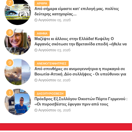
ΑΡΘΡΑ
Από σήμερα είμαστε κατ' επιλογή μας, πολίτες
δεύτερης κατηγορίας....
Αυγούστου 05, 2026
ΑΘΗΝΑ
Μαζέψτε κι άλλους στην Ελλάδα! Κυψέλη: Ο
Αφγανός σκότωσε την Βρετανίδα επειδή «ήθελε να
κάνει τη σύντροφό του χριστιανή»
Αυγούστου 03, 2026
ΑΝΕΜΟΓΕΝΝΗΤΡΙΕΣ
Από σπινθήρες σε ανεμογεννήτρια η πυρκαγιά σε
Βοιωτία-Αττική .Δύο συλλήψεις - Οι υπεύθυνοι για
την λάθος διαχείριση της κατάσβεσης θα
Αυγούστου 02, 2026
"πληρώσουν";
ΔΑΣΟΠΥΡΟΣΒΕΣΗ
Πρόεδρος Εξ.Συλλόγου Οικιστών Πόρτο Γερμενού :
«Οι πυροσβέστες έφυγαν πριν από τους
κατοίκους»
Αυγούστου 05, 2026