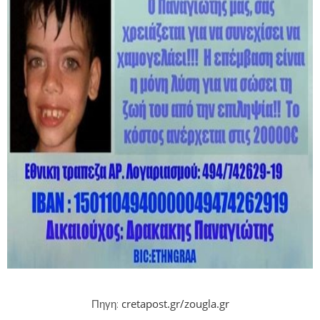
cretapost.gr/zougla.gr
Πηγη: