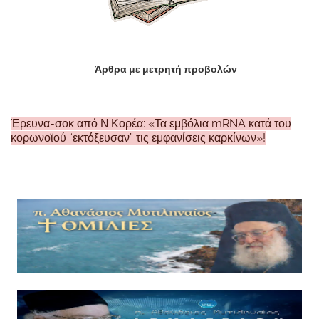
Άρθρα με μετρητή προβολών
Έρευνα-σοκ από Ν.Κορέα: «Τα εμβόλια mRNA κατά του
κορωνοϊού “εκτόξευσαν” τις εμφανίσεις καρκίνων»!