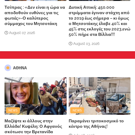
Τσίπρας : «Δεν είναι η ώρα να
Δυτική Αττική: 450.000
αποδοθούν ευθύνες για τις
στρέμματα έγιναν στάχτη από
φωτιές»-Ο καλύτερος
το 2019 έως σήμερα – κι όμως
σύμμαχος του Μητσοτάκη
ο Μητσοτάκης έλαβε 40% και
45% στις εκλογές του 2023,ενώ
August 07, 2026
50% πήρε στα Βίλλια!!!
August 03, 2026
ΑΘΗΝΑ
NEWS
NEWS
Μαζέψτε κι άλλους στην
Παραμένει τριτοκοσμικό το
Ελλάδα! Κυψέλη: Ο Αφγανός
κέντρο της Αθήνας!
σκότωσε την Βρετανίδα