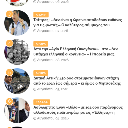
Αυγούστου 06, 2026
ΑΠΟΨΗ
Τσίπρας : «Δεν είναι η ώρα να αποδοθούν ευθύνες
για τις φωτιές»-Ο καλύτερος σύμμαχος του
Μητσοτάκη
Αυγούστου 07, 2026
ΑΡΘΡΑ
Από την «Αγία Ελληνική Οικογένεια»… στο «Δεν
υπάρχει ελληνική οικογένεια» – Η πορεία μιας
κοινωνίας που κινδυνεύει να ξεχάσει ποια είναι
Αυγούστου 08, 2026
ΑΡΘΡΑ
Δυτική Αττική: 450.000 στρέμματα έγιναν στάχτη
από το 2019 έως σήμερα – κι όμως ο Μητσοτάκης
έλαβε 40% και 45% στις εκλογές του 2023,ενώ 50%
Αυγούστου 03, 2026
πήρε στα Βίλλια!!!
ΕΛΛΑΔΑ
Ασύλληπτο: Έναν «Βόλο» με 102.000 παράνομους
αλλοδαπούς πολιτογράφησε ως «Έλληνες» η
κυβέρνηση!
Αυγούστου 04, 2026