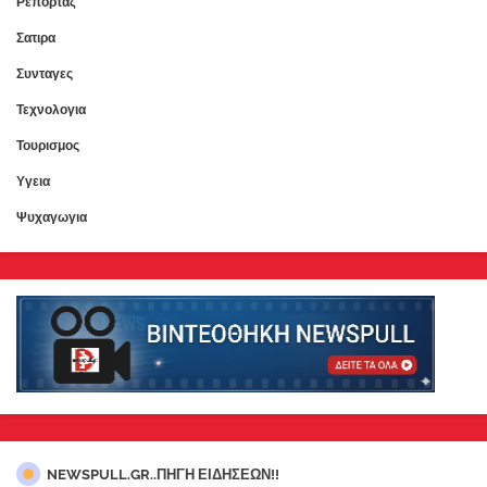
Ρεπορταζ
Σατιρα
Συνταγες
Τεχνολογια
Τουρισμος
Υγεια
Ψυχαγωγια
NEWSPULL.GR..ΠΗΓΗ ΕΙΔΗΣΕΩΝ!!