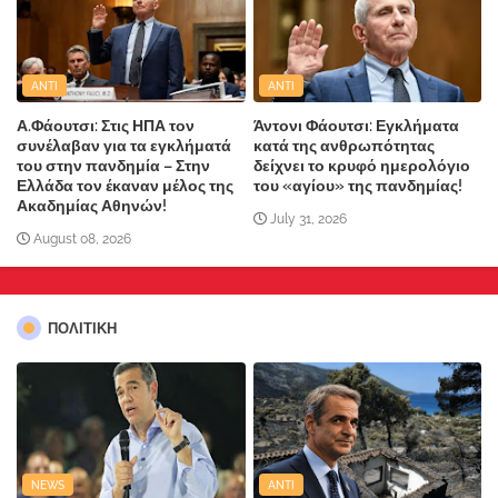
ANTI
ANTI
Α.Φάουτσι: Στις ΗΠΑ τον
Άντονι Φάουτσι: Εγκλήματα
συνέλαβαν για τα εγκλήματά
κατά της ανθρωπότητας
του στην πανδημία – Στην
δείχνει το κρυφό ημερολόγιο
Ελλάδα τον έκαναν μέλος της
του «αγίου» της πανδημίας!
Ακαδημίας Αθηνών!
July 31, 2026
August 08, 2026
ΠΟΛΙΤΙΚΗ
NEWS
ANTI