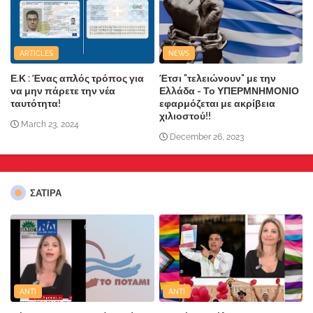
ARTICLES
NEWS
Ε.Κ : Ένας απλός τρόπος για
Έτσι "τελειώνουν" με την
να μην πάρετε την νέα
Ελλάδα - Το ΥΠΕΡΜΝΗΜΟΝΙΟ
ταυτότητα!
εφαρμόζεται με ακρίβεια
χιλιοστού!!
March 23, 2024
December 26, 2023
ΣΑΤΙΡΑ
ANTI
ANTI