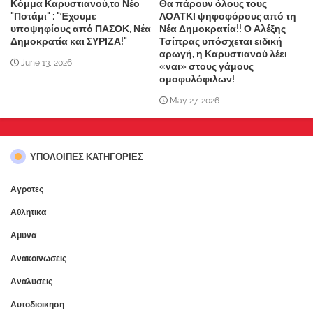
Κόμμα Καρυστιανού,το Νέο
Θα πάρουν όλους τους
"Ποτάμι" : "Έχουμε
ΛΟΑΤΚΙ ψηφοφόρους από τη
υποψηφίους από ΠΑΣΟΚ, Νέα
Νέα Δημοκρατία!! Ο Αλέξης
Δημοκρατία και ΣΥΡΙΖΑ!"
Τσίπρας υπόσχεται ειδική
αρωγή, η Καρυστιανού λέει
June 13, 2026
«ναι» στους γάμους
ομοφυλόφιλων!
May 27, 2026
ΥΠΌΛΟΙΠΕΣ ΚΑΤΗΓΟΡΊΕΣ
Αγροτες
Αθλητικα
Αμυνα
Ανακοινωσεις
Αναλυσεις
Αυτοδιοικηση