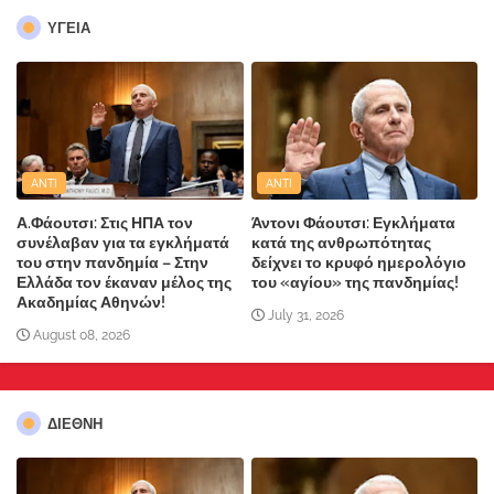
ΥΓΕΙΑ
ANTI
ANTI
Α.Φάουτσι: Στις ΗΠΑ τον
Άντονι Φάουτσι: Εγκλήματα
συνέλαβαν για τα εγκλήματά
κατά της ανθρωπότητας
του στην πανδημία – Στην
δείχνει το κρυφό ημερολόγιο
Ελλάδα τον έκαναν μέλος της
του «αγίου» της πανδημίας!
Ακαδημίας Αθηνών!
July 31, 2026
August 08, 2026
ΔΙΕΘΝΗ