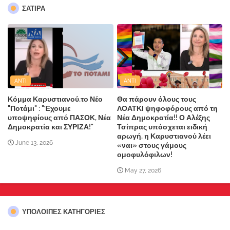
ΣΑΤΙΡΑ
ANTI
ANTI
Κόμμα Καρυστιανού,το Νέο
Θα πάρουν όλους τους
"Ποτάμι" : "Έχουμε
ΛΟΑΤΚΙ ψηφοφόρους από τη
υποψηφίους από ΠΑΣΟΚ, Νέα
Νέα Δημοκρατία!! Ο Αλέξης
Δημοκρατία και ΣΥΡΙΖΑ!"
Τσίπρας υπόσχεται ειδική
αρωγή, η Καρυστιανού λέει
June 13, 2026
«ναι» στους γάμους
ομοφυλόφιλων!
May 27, 2026
ΥΠΌΛΟΙΠΕΣ ΚΑΤΗΓΟΡΊΕΣ