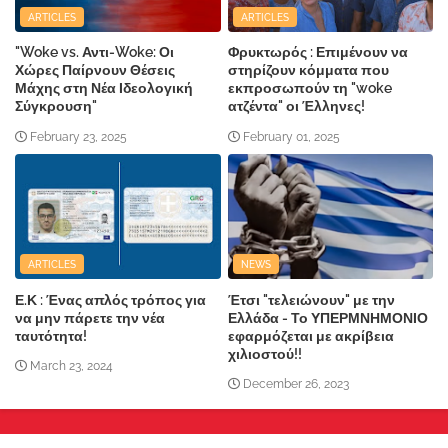
ARTICLES
ARTICLES
"Woke vs. Αντι-Woke: Οι
Φρυκτωρός : Επιμένουν να
Χώρες Παίρνουν Θέσεις
στηρίζουν κόμματα που
Μάχης στη Νέα Ιδεολογική
εκπροσωπούν τη "woke
Σύγκρουση"
ατζέντα" οι Έλληνες!
February 23, 2025
February 01, 2025
ARTICLES
NEWS
Ε.Κ : Ένας απλός τρόπος για
Έτσι "τελειώνουν" με την
να μην πάρετε την νέα
Ελλάδα - Το ΥΠΕΡΜΝΗΜΟΝΙΟ
ταυτότητα!
εφαρμόζεται με ακρίβεια
χιλιοστού!!
March 23, 2024
December 26, 2023