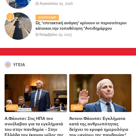
κατοίκους»
Αυγούστου 05, 2026
ΑΛΕΠΟΧΩΡΙ
Ως "επιτακτική ανάγκη" κρίνουν οι περισσότεροι
κάτοικοι,την τοποθέτηση "Αντιδημάρχου
Παραλιακής Ζώνης" στο Δήμο Μάνδρας-Ειδυλλίας!
Νοεμβρίου 29, 2023
ΥΓΕΙΑ
ANTI
ANTI
Α.Φάουτσι: Στις ΗΠΑ τον
Άντονι Φάουτσι: Εγκλήματα
συνέλαβαν για τα εγκλήματά
κατά της ανθρωπότητας
του στην πανδημία – Στην
δείχνει το κρυφό ημερολόγιο
Ελλάδα τον έκαναν μέλος της
του «αγίου» της πανδημίας!