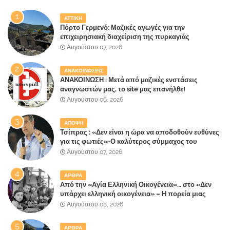
ΑΤΤΙΚΗ
Πόρτο Γερμενό: Μαζικές αγωγές για την
επιχειρησιακή διαχείριση της πυρκαγιάς
ετοιμάζουν οι κάτοικοι!
Αυγούστου 07, 2026
ΑΝΑΚΟΙΝΩΣΕΙΣ
ΑΝΑΚΟΙΝΩΣΗ : Μετά από μαζικές ενστάσεις
αναγνωστών μας, το site μας επανήλθε!
Αυγούστου 06, 2026
ΑΠΟΨΗ
Τσίπρας : «Δεν είναι η ώρα να αποδοθούν ευθύνες
για τις φωτιές»-Ο καλύτερος σύμμαχος του
Μητσοτάκη
Αυγούστου 07, 2026
ΑΡΘΡΑ
Από την «Αγία Ελληνική Οικογένεια»… στο «Δεν
υπάρχει ελληνική οικογένεια» – Η πορεία μιας
κοινωνίας που κινδυνεύει να ξεχάσει ποια είναι
Αυγούστου 08, 2026
ΑΡΘΡΑ