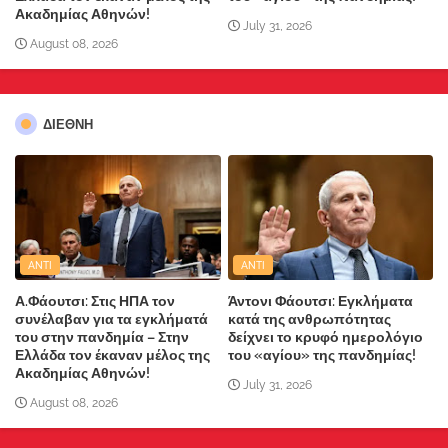
Ακαδημίας Αθηνών!
July 31, 2026
August 08, 2026
ΔΙΕΘΝΗ
ANTI
ANTI
Α.Φάουτσι: Στις ΗΠΑ τον
Άντονι Φάουτσι: Εγκλήματα
συνέλαβαν για τα εγκλήματά
κατά της ανθρωπότητας
του στην πανδημία – Στην
δείχνει το κρυφό ημερολόγιο
Ελλάδα τον έκαναν μέλος της
του «αγίου» της πανδημίας!
Ακαδημίας Αθηνών!
July 31, 2026
August 08, 2026