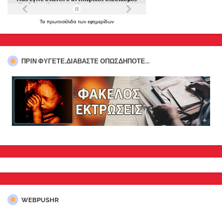
Τα
πρωτοσέλιδα
των
εφημερίδων
ΠΡΊΝ ΦΎΓΕΤΕ,ΔΙΑΒΆΣΤΕ ΟΠΩΣΔΉΠΟΤΕ...
WEBPUSHR