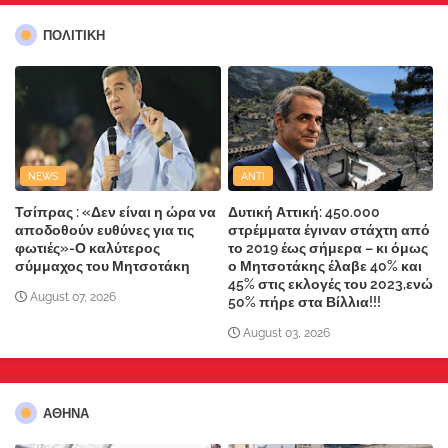
ΠΟΛΙΤΙΚΗ
NEWS
ANTI
Τσίπρας : «Δεν είναι η ώρα να
Δυτική Αττική: 450.000
αποδοθούν ευθύνες για τις
στρέμματα έγιναν στάχτη από
φωτιές»-Ο καλύτερος
το 2019 έως σήμερα – κι όμως
σύμμαχος του Μητσοτάκη
ο Μητσοτάκης έλαβε 40% και
45% στις εκλογές του 2023,ενώ
August 07, 2026
50% πήρε στα Βίλλια!!!
August 03, 2026
ΑΘΗΝΑ