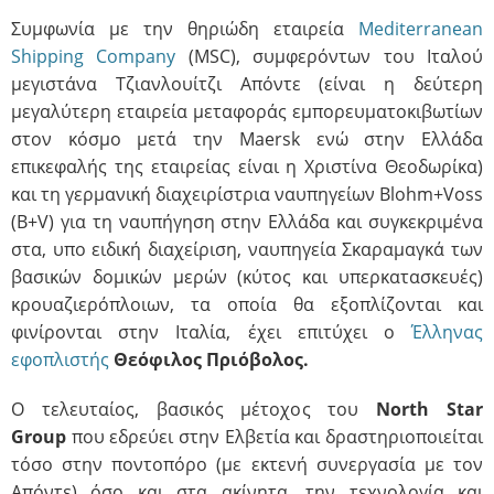
Συμφωνία με την θηριώδη εταιρεία
Mediterranean
Shipping Company
(MSC), συμφερόντων του Ιταλού
μεγιστάνα Τζιανλουίτζι Απόντε (είναι η δεύτερη
μεγαλύτερη εταιρεία μεταφοράς εμπορευματοκιβωτίων
στον κόσμο μετά την Maersk ενώ στην Ελλάδα
επικεφαλής της εταιρείας είναι η Χριστίνα Θεοδωρίκα)
και τη γερμανική διαχειρίστρια ναυπηγείων Blohm+Voss
(B+V) για τη ναυπήγηση στην Ελλάδα και συγκεκριμένα
στα, υπο ειδική διαχείριση, ναυπηγεία Σκαραμαγκά των
βασικών δομικών μερών (κύτος και υπερκατασκευές)
κρουαζιερόπλοιων, τα οποία θα εξοπλίζονται και
φινίρονται στην Ιταλία, έχει επιτύχει ο
Έλληνας
εφοπλιστής
Θεόφιλος Πριόβολος.
Ο τελευταίος, βασικός μέτοχος του
North Star
Group
που εδρεύει στην Ελβετία και δραστηριοποιείται
τόσο στην ποντοπόρο (με εκτενή συνεργασία με τον
Απόντε) όσο και στα ακίνητα, την τεχνολογία και