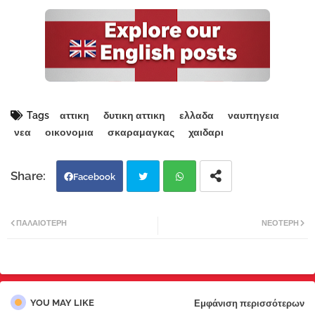
Tags
αττικη
δυτικη αττικη
ελλαδα
ναυπηγεια
νεα
οικονομια
σκαραμαγκας
χαιδαρι
Facebook
Twi
Wh
ΠΑΛΑΙΌΤΕΡΗ
ΝΕΌΤΕΡΗ
tter
atsa
pp
YOU MAY LIKE
Εμφάνιση περισσότερων