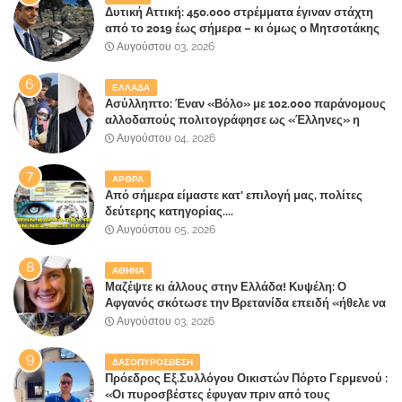
Δυτική Αττική: 450.000 στρέμματα έγιναν στάχτη
από το 2019 έως σήμερα – κι όμως ο Μητσοτάκης
έλαβε 40% και 45% στις εκλογές του 2023,ενώ 50%
Αυγούστου 03, 2026
πήρε στα Βίλλια!!!
ΕΛΛΑΔΑ
Ασύλληπτο: Έναν «Βόλο» με 102.000 παράνομους
αλλοδαπούς πολιτογράφησε ως «Έλληνες» η
κυβέρνηση!
Αυγούστου 04, 2026
ΑΡΘΡΑ
Από σήμερα είμαστε κατ' επιλογή μας, πολίτες
δεύτερης κατηγορίας....
Αυγούστου 05, 2026
ΑΘΗΝΑ
Μαζέψτε κι άλλους στην Ελλάδα! Κυψέλη: Ο
Αφγανός σκότωσε την Βρετανίδα επειδή «ήθελε να
κάνει τη σύντροφό του χριστιανή»
Αυγούστου 03, 2026
ΔΑΣΟΠΥΡΟΣΒΕΣΗ
Πρόεδρος Εξ.Συλλόγου Οικιστών Πόρτο Γερμενού :
«Οι πυροσβέστες έφυγαν πριν από τους