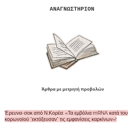
ΑΝΑΓΝΩΣΤΗΡΙΟΝ
Άρθρα με μετρητή προβολών
Έρευνα-σοκ από Ν.Κορέα: «Τα εμβόλια mRNA κατά του
κορωνοϊού “εκτόξευσαν” τις εμφανίσεις καρκίνων»!