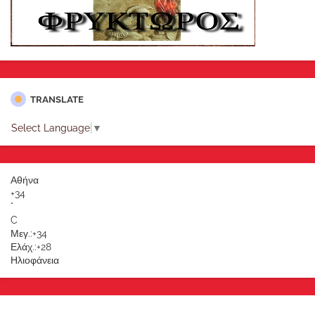
TRANSLATE
Select Language
▼
Αθήνα
+
34
°
C
Μεγ.:
+
34
Ελάχ.:
+
28
Ηλιοφάνεια