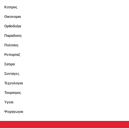
Κυπρος
Οικονομια
Ορθοδοξια
Παραδοση
Πολιτικη
Ρεπορταζ
Σατιρα
Συνταγες
Τεχνολογια
Τουρισμος
Υγεια
Ψυχαγωγια