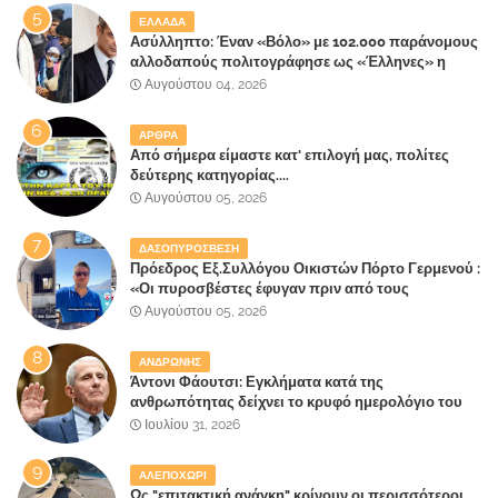
ΕΛΛΑΔΑ
Ασύλληπτο: Έναν «Βόλο» με 102.000 παράνομους
αλλοδαπούς πολιτογράφησε ως «Έλληνες» η
κυβέρνηση!
Αυγούστου 04, 2026
ΑΡΘΡΑ
Από σήμερα είμαστε κατ' επιλογή μας, πολίτες
δεύτερης κατηγορίας....
Αυγούστου 05, 2026
ΔΑΣΟΠΥΡΟΣΒΕΣΗ
Πρόεδρος Εξ.Συλλόγου Οικιστών Πόρτο Γερμενού :
«Οι πυροσβέστες έφυγαν πριν από τους
κατοίκους»
Αυγούστου 05, 2026
ΑΝΔΡΩΝΗΣ
Άντονι Φάουτσι: Εγκλήματα κατά της
ανθρωπότητας δείχνει το κρυφό ημερολόγιο του
«αγίου» της πανδημίας!
Ιουλίου 31, 2026
ΑΛΕΠΟΧΩΡΙ
Ως "επιτακτική ανάγκη" κρίνουν οι περισσότεροι