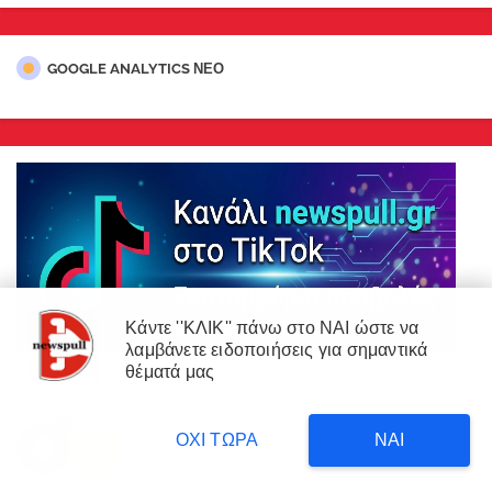
GOOGLE ANALYTICS ΝΕΟ
Κάντε ''ΚΛΙΚ'' πάνω στο ΝΑΙ ώστε να
λαμβάνετε ειδοποιήσεις για σημαντικά
θέματά μας
Our website uses cookies to enhance your experience.
Learn
More
3
ΟΧΙ ΤΩΡΑ
ΝΑΙ
Accept !