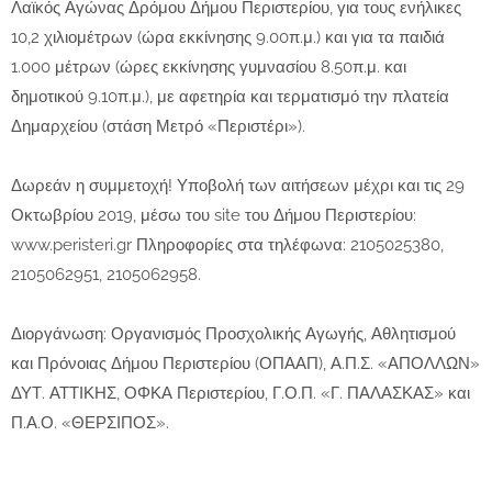
Λαϊκός Αγώνας Δρόμου Δήμου Περιστερίου, για τους ενήλικες
10,2 χιλιομέτρων (ώρα εκκίνησης 9.00π.μ.) και για τα παιδιά
1.000 μέτρων (ώρες εκκίνησης γυμνασίου 8.50π.μ. και
δημοτικού 9.10π.μ.), με αφετηρία και τερματισμό την πλατεία
Δημαρχείου (στάση Μετρό «Περιστέρι»).
Δωρεάν η συμμετοχή! Υποβολή των αιτήσεων μέχρι και τις 29
Οκτωβρίου 2019, μέσω του site του Δήμου Περιστερίου:
www.peristeri.gr Πληροφορίες στα τηλέφωνα: 2105025380,
2105062951, 2105062958.
Διοργάνωση: Οργανισμός Προσχολικής Αγωγής, Αθλητισμού
και Πρόνοιας Δήμου Περιστερίου (ΟΠΑΑΠ), Α.Π.Σ. «ΑΠΟΛΛΩΝ»
ΔΥΤ. ΑΤΤΙΚΗΣ, ΟΦΚΑ Περιστερίου, Γ.Ο.Π. «Γ. ΠΑΛΑΣΚΑΣ» και
Π.Α.Ο. «ΘΕΡΣΙΠΟΣ».