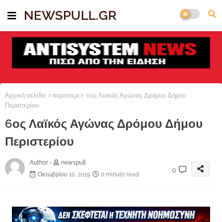
NEWSPULL.GR
Αρχική σελίδα
περιστερι
6ος Λαϊκός Αγώνας Δρόμου Δήμου
Περιστερίου
6ος Λαϊκός Αγώνας Δρόμου Δήμου
Περιστερίου
Author -
newspull
0
Οκτωβρίου 10, 2019
0 minute read