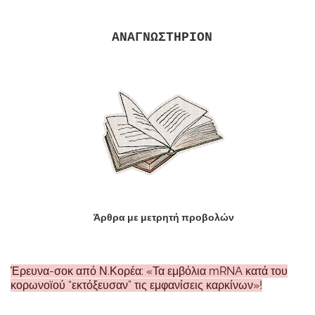
ΑΝΑΓΝΩΣΤΗΡΙΟΝ
Άρθρα με μετρητή προβολών
Έρευνα-σοκ από Ν.Κορέα: «Τα εμβόλια mRNA κατά του
κορωνοϊού “εκτόξευσαν” τις εμφανίσεις καρκίνων»!