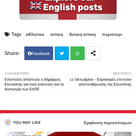
Tags
αθλητικα
αττικη
δυτικη αττικη
περιστερι
Facebook
Twi
Wh
ΠΑΛΑΙΌΤΕΡΗ
ΝΕΌΤΕΡΗ
Επιστολές απέστειλε ο δήμάρχος
12 Οκτωβρίου - Εορτασμός επετείου
tter
atsa
Ελευσίνας για τους καπνούς και τη
απελευθέρωσης της Ελευσίνας
δυσοσμία των ΕΛΠΕ
pp
YOU MAY LIKE
Εμφάνιση περισσότερων