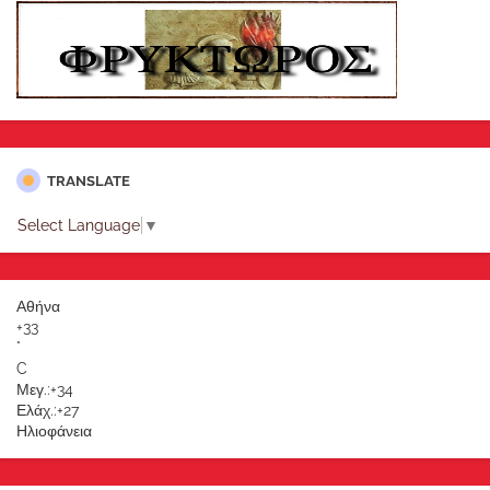
TRANSLATE
Select Language
▼
Αθήνα
+
33
°
C
Μεγ.:
+
34
Ελάχ.:
+
27
Ηλιοφάνεια