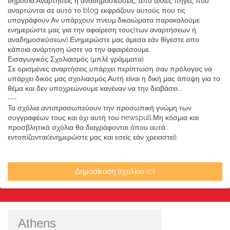
δημόσια.Αναρτήσεις η αναδημοσιεύσεις, από άλλες πηγές που
αναρτώνται σε αυτό το blog εκφράζουν αυτούς που τις
υπογράφουν.Αν υπάρχουν πνευμ.δικαιώματα παρακαλούμε
ενημερώστε μας για την αφαίρεση τους(των αναρτήσεων ή
αναδημοσιεύσεων).Ενημερώστε μας άμεσα εάν θίγεστε απο
κάποια ανάρτηση ώστε να την αφαιρέσουμε.
Εισαγωγικός Σχολιασμός (μπλέ γράμματα)
Σε ορισμένες αναρτήσεις υπάρχει περίπτωση σαν πρόλογος να
υπάρχει δικός μας σχολιασμός.Αυτή είναι η δική μας άποψη για το
θέμα και δεν υποχρεώνουμε κανέναν να την διαβάσει...
---
Τα σχόλια αντιπροσωπεύουν την προσωπική γνώμη των
συγγραφέων τους και όχι αυτή του newspull.Μη κόσμια και
προσβλητικά σχόλια θα διαγράφονται όπου αυτά
εντοπίζονται(ενημερώστε μας και εσείς εάν χρειαστεί).
Δημοσίευση σχολίου (0)
Athens