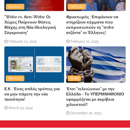
ARTICLES
ARTICLES
"Woke vs. Αντι-Woke: Οι
Φρυκτωρός : Επιμένουν να
Χώρες Παίρνουν Θέσεις
στηρίζουν κόμματα που
Μάχης στη Νέα Ιδεολογική
εκπροσωπούν τη "woke
Σύγκρουση"
ατζέντα" οι Έλληνες!
February 23, 2025
February 01, 2025
ARTICLES
NEWS
Ε.Κ : Ένας απλός τρόπος για
Έτσι "τελειώνουν" με την
να μην πάρετε την νέα
Ελλάδα - Το ΥΠΕΡΜΝΗΜΟΝΙΟ
ταυτότητα!
εφαρμόζεται με ακρίβεια
χιλιοστού!!
March 23, 2024
December 26, 2023