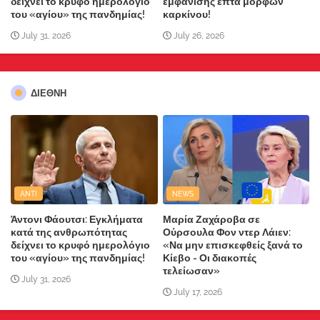
δείχνει το κρυφό ημερολόγιο
εμφάνισης επτά μορφών
του «αγίου» της πανδημίας!
καρκίνου!
July 31, 2026
July 26, 2026
ΔΙΕΘΝΗ
ANTI
NEWS
Άντονι Φάουτσι: Εγκλήματα
Μαρία Ζαχάροβα σε
κατά της ανθρωπότητας
Ούρσουλα Φον ντερ Λάιεν:
δείχνει το κρυφό ημερολόγιο
«Να μην επισκεφθείς ξανά το
του «αγίου» της πανδημίας!
Κίεβο - Οι διακοπές
τελείωσαν»
July 31, 2026
July 17, 2026