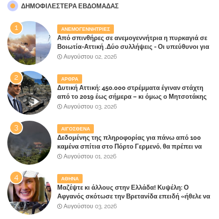
ΔΗΜΟΦΙΛΈΣΤΕΡΑ ΕΒΔΟΜΆΔΑΣ
ΑΝΕΜΟΓΕΝΝΗΤΡΙΕΣ
Από σπινθήρες σε ανεμογεννήτρια η πυρκαγιά σε
Βοιωτία-Αττική .Δύο συλλήψεις - Οι υπεύθυνοι για
την λάθος διαχείριση της κατάσβεσης θα
Αυγούστου 02, 2026
"πληρώσουν";
ΑΡΘΡΑ
Δυτική Αττική: 450.000 στρέμματα έγιναν στάχτη
από το 2019 έως σήμερα – κι όμως ο Μητσοτάκης
έλαβε 40% και 45% στις εκλογές του 2023,ενώ 50%
Αυγούστου 03, 2026
πήρε στα Βίλλια!!!
ΑΙΓΟΣΘΕΝΑ
Δεδομένης της πληροφορίας για πάνω από 100
καμένα σπίτια στο Πόρτο Γερμενό, θα πρέπει να
αναζητηθούν ευθύνες για την ολοσχερή
Αυγούστου 01, 2026
καταστροφή του τελευταίου πνεύμονα, του
επίγειου παραδείσου της Αττικής
ΑΘΗΝΑ
Μαζέψτε κι άλλους στην Ελλάδα! Κυψέλη: Ο
Αφγανός σκότωσε την Βρετανίδα επειδή «ήθελε να
κάνει τη σύντροφό του χριστιανή»
Αυγούστου 03, 2026