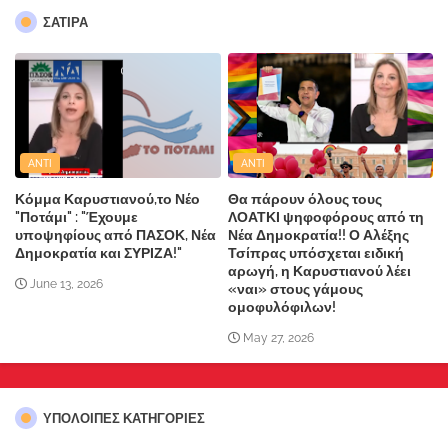
ΣΑΤΙΡΑ
ANTI
ANTI
Κόμμα Καρυστιανού,το Νέο
Θα πάρουν όλους τους
"Ποτάμι" : "Έχουμε
ΛΟΑΤΚΙ ψηφοφόρους από τη
υποψηφίους από ΠΑΣΟΚ, Νέα
Νέα Δημοκρατία!! Ο Αλέξης
Δημοκρατία και ΣΥΡΙΖΑ!"
Τσίπρας υπόσχεται ειδική
αρωγή, η Καρυστιανού λέει
June 13, 2026
«ναι» στους γάμους
ομοφυλόφιλων!
May 27, 2026
ΥΠΌΛΟΙΠΕΣ ΚΑΤΗΓΟΡΊΕΣ