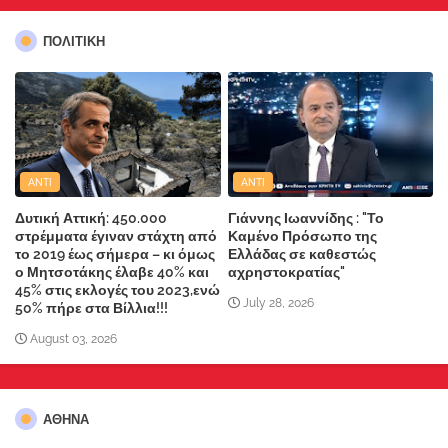
ΠΟΛΙΤΙΚΗ
ANTI
ANTI
Δυτική Αττική: 450.000
Γιάννης Ιωαννίδης : "Το
στρέμματα έγιναν στάχτη από
Καμένο Πρόσωπο της
το 2019 έως σήμερα – κι όμως
Ελλάδας σε καθεστώς
ο Μητσοτάκης έλαβε 40% και
αχρηστοκρατίας"
45% στις εκλογές του 2023,ενώ
July 28, 2026
50% πήρε στα Βίλλια!!!
August 03, 2026
ΑΘΗΝΑ