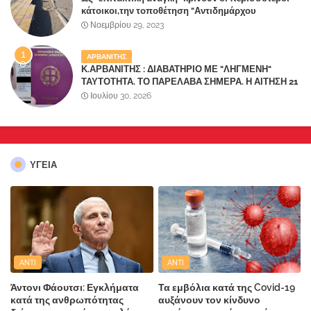
κάτοικοι,την τοποθέτηση "Αντιδημάρχου
Παραλιακής Ζώνης" στο Δήμο Μάνδρας-Ειδυλλίας!
Νοεμβρίου 29, 2023
ΑΡΒΑΝΙΤΗΣ
Κ.ΑΡΒΑΝΙΤΗΣ : ΔΙΑΒΑΤΗΡΙΟ ΜΕ "ΛΗΓΜΕΝΗ"
ΤΑΥΤΟΤΗΤΑ. ΤΟ ΠΑΡΕΛΑΒΑ ΣΗΜΕΡΑ. Η ΑΙΤΗΣΗ 21
ΙΟΥΛΙΟΥ, Η ΕΚΔΟΣΗ 23 ΙΟΥΛΙΟΥ
Ιουλίου 30, 2026
ΥΓΕΙΑ
ANTI
ANTI
Άντονι Φάουτσι: Εγκλήματα
Τα εμβόλια κατά της Covid-19
κατά της ανθρωπότητας
αυξάνουν τον κίνδυνο