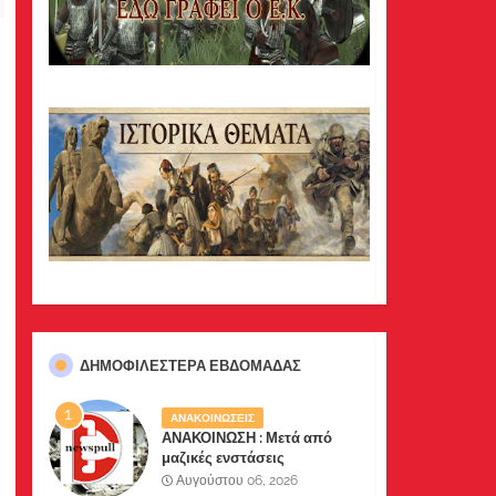
ΔΗΜΟΦΙΛΈΣΤΕΡΑ ΕΒΔΟΜΆΔΑΣ
ΑΝΑΚΟΙΝΩΣΕΙΣ
ΑΝΑΚΟΙΝΩΣΗ : Μετά από
μαζικές ενστάσεις
αναγνωστών μας, το site μας
Αυγούστου 06, 2026