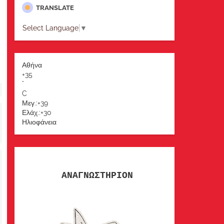
TRANSLATE
Select Language
▼
Αθήνα
+
35
°
C
Μεγ.:
+
39
Ελάχ.:
+
30
Ηλιοφάνεια
ΑΝΑΓΝΩΣΤΗΡΙΟΝ