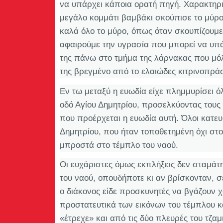
να υπάρχει κάποια ορατή πηγή. Χαρακτηρι
μεγάλο κομμάτι βαμβάκι σκούπισε το μύρο
καλά όλο το μύρο, όπως όταν σκουπίζουμε 
αφαιρούμε την υγρασία που μπορεί να υπά
της πάνω στο τμήμα της λάρνακας που μόλι
της βρεγμένο από το ελαιώδες κιτρινοπράσ
Εν τω μεταξύ η ευωδία είχε πλημμυρίσει όλ
οδό Αγίου Δημητρίου, προσελκύοντας τους 
που προέρχεται η ευωδία αυτή. Όλοι κατε
Δημητρίου, που ήταν τοποθετημένη όχι στο
μπροστά στο τέμπλο του ναού.
Οι ευχάριστες όμως εκπλήξεις δεν σταμάτη
του ναού, οπουδήποτε κι αν βρίσκονταν, 
ο διάκονος είδε προσκυνητές να βγάζουν χ
προστατευτικά των εικόνων του τέμπλου κα
«έτρεχε» και από τις δύο πλευρές του τζαμ