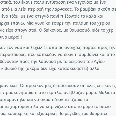
στικά, του έκανε πολύ εντύπωση ένα γεγονός: με ένα
 από μια λεία περιοχή της λάρνακας. Το βαμβάκι σκούπισ
ένα τζάμι με ένα στεγνό πανί πιέζοντάς το καλά και
ρχει επάνω. Μια γυναίκα έσυρε την παλάμη του χεριού
ς είχε σπογγιστεί. Ο διάκονος, με θαυμασμό, είδε το χέρι
ινο μύρο!!!
ον τον ναό και ξεχείλιζε από τις ανοιχτές πόρτες προς την
περαστικούς, που έσπευδαν να δουν τι συμβαίνει και από
υθύνονταν προς την λάρνακα με τα λείψανα του Αγίου
 κιβώριό της (ακόμα δεν είχε κατασκευαστεί) αλλά
σαν εκεί! Οι προσκυνητές διαπίστωσαν ότι όλες οι εικόνες
σε προσκυνητάρια ή στο τέμπλο, ανέβλυζαν μύρο. Μάλιστα
αρτομάντηλα και να σκουπίζουν τα τζάμια τα
ι τα χαρτομάντηλα να κιτρινίζουν από το μύρο το οποίο
ιού, εσωτερική και εξωτερική. Το μέγεθος του θαύματος