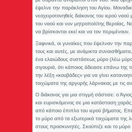
έψελνε την παράκληση του Αγίου. Μοναδικ
νεοχειροτονηθείς διάκονος του ιερού ναού 
του ναού και νυν μητροπολίτης Βεροίας, Ν
να βρίσκονται εκεί και να τον περιμένουν.
Ξαφνικά, οι γυναίκες που έψελναν την πα
τους και αυτές, με ανάμικτα συναισθήματα
ένα ελαιώδους συστάσεως μύρο (λέω μύρο γ
σιγουριά, ότι κάποιος άδειασε επάνω της
την λέξη «κουβάδες» για να γίνει κατανο
τοιχώματα της αργυρής λάρνακας με τις α
Ο διάκονος για μια στιγμή σάστισε: ο Άγιο
και ευρισκόμενος σε μια κατάσταση χαράς,
από κάποιο έπιπλο του ιερού βήματος. Επέ
το μύρο από τα εξωτερικά τοιχώματα της 
στους προσκυνητές. Σκούπιζε και το μύρο 