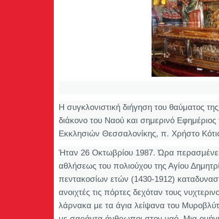
Η συγκλονιστική διήγηση του θαύματος της
διάκονο του Ναού και σημερινό Εφημέριος
Εκκλησιών Θεσσαλονίκης, π. Χρήστο Κότι
Ήταν 26 Οκτωβρίου 1987. Ώρα περασμένες
αθλήσεως του πολιούχου της Αγίου Δημητρί
πεντακοσίων ετών (1430-1912) καταδυνασ
ανοιχτές τις πόρτες δεχόταν τους νυχτερι
λάρνακα με τα άγια λείψανα του Μυροβλύτ
με σαράντα άνθρωποι στον ναό. Μια ομήγ