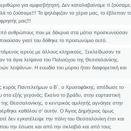
εριθώριο για αμφισβήτηση. Δεν καταλαβαίναμε τί ζούσαμε
λά το ζούσαμε!!! Το ψηλάφιζαν τα χέρια μας, το έβλεπαν τ
σφρησής μας!!!
 από ανθρώπους που με δάκρυα στα μάτια προσκυνούσαν
ποιούσαν γιατί του δόθηκε το προσωνύμιο αυτό.
στάμενος ιερεύς με άλλους κληρικούς. Ξεκλείδωσαν τα
ν τα άγια λείψανα του Πολιούχου της Θεσσαλονίκης.
ρών λειψάνων. Η ευωδία του μύρου ήταν διαφορετική και
 κυρός Παντελεήμων ο Β΄, ο Χρυσοφάκης, απέδωσε το
 στο εξής γεγονός: Εκείνο το βράδυ, στην εορταστική
α της Θεσσαλονίκης, ο κεντρικός ομιλητής αγνόησε στην
αφέρθηκε καθόλου σ’ αυτόν. Ο Άγιος Δημήτριος όμως
τέ δεν εγκατέλειψε την πόλη του Θεσσαλονίκη έτσι και
 που την έσωσε και από την σκλαβιά και από τους