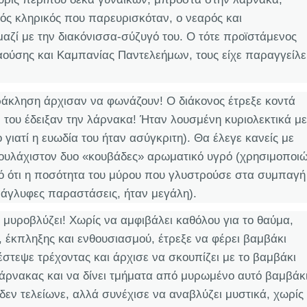
ός κληρικός που παρευρισκόταν, ο νεαρός και
μαζί με την διακόνισσα-σύζυγό του. Ο τότε προϊστάμενος
αούσης και Καμπανίας Παντελεήμων, τους είχε παραγγείλε
ράκληση άρχισαν να φωνάζουν! Ο διάκονος έτρεξε κοντά
, του έδειξαν την λάρνακα! Ήταν λουσμένη κυριολεκτικά με
ιατί η ευωδία του ήταν ασύγκριτη). Θα έλεγε κανείς με
 τουλάχιστον δυο «κουβάδες» αρωματικό υγρό (χρησιμοποι
ητό ότι η ποσότητα του μύρου που γλυστρούσε στα συμπαγή
νάγλυφες παραστάσεις, ήταν μεγάλη).
ς μυροβλύζει! Χωρίς να αμφιβάλει καθόλου για το θαύμα,
 έκπληξης και ενθουσιασμού, έτρεξε να φέρει βαμβάκι
στεψε τρέχοντας και άρχισε να σκουπίζει με το βαμβάκι
λάρνακας και να δίνει τμήματα από μυρωμένο αυτό βαμβάκ
δεν τελείωνε, αλλά συνέχισε να αναβλύζει μυστικά, χωρίς