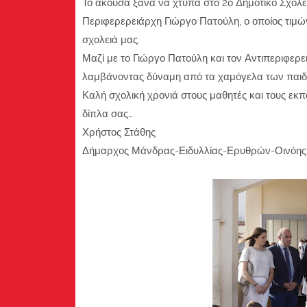
Το άκουσα ξανά να χτυπά στο 2ο Δημοτικό Σχολ
Περιφερερειάρχη Γιώργο Πατούλη, ο οποίος τιμών
σχολειά μας.
Μαζί με το Γιώργο Πατούλη και τον Αντιπεριφερ
λαμβάνοντας δύναμη από τα χαμόγελα των παιδ
Καλή σχολική χρονιά στους μαθητές και τους εκπ
δίπλα σας…
Χρήστος Στάθης
Δήμαρχος Μάνδρας-Ειδυλλίας-Ερυθρών-Οινόης'