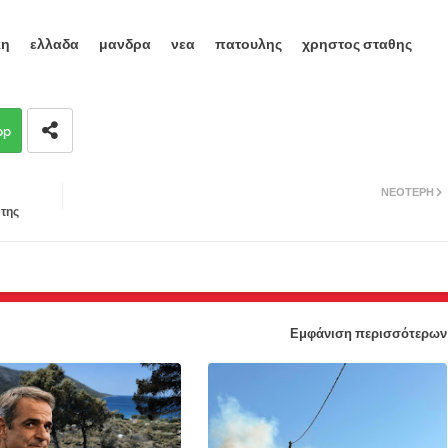
κη
ελλαδα
μανδρα
νεα
πατουλης
χρηστος σταθης
pp
ΝΕΌΤΕΡΗ
 της
Εμφάνιση περισσότερων