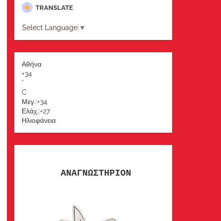
TRANSLATE
Select Language
▼
Αθήνα
+
34
°
C
Μεγ.:
+
34
Ελάχ.:
+
27
Ηλιοφάνεια
ΑΝΑΓΝΩΣΤΗΡΙΟΝ