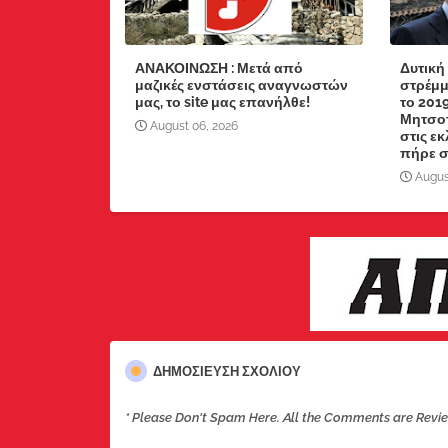
ΑΝΑΚΟΙΝΩΣΗ : Μετά από
Δυτική
μαζικές ενστάσεις αναγνωστών
στρέμμ
μας, το site μας επανήλθε!
το 201
Μητσοτ
August 06, 2026
στις ε
πήρε στ
Augus
ΔΗΜΟΣΊΕΥΣΗ ΣΧΟΛΊΟΥ
* Please Don't Spam Here. All the Comments are Revi