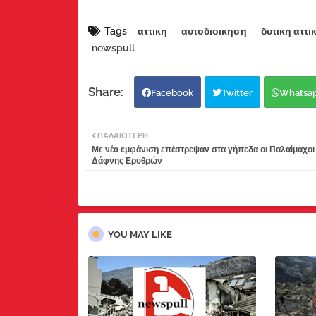
Tags
αττικη
αυτοδιοικηση
δυτικη αττι
newspull
Facebook
Twitter
Whatsa
ΠΑΛΑΙΌΤΕΡΗ
Με νέα εμφάνιση επέστρεψαν στα γήπεδα οι Παλαίμαχοι
Δάφνης Ερυθρών
YOU MAY LIKE