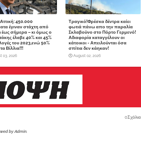
 Αττική: 450.000
Τραγικό!Φρέσκα δέντρα καίει
ατα έγιναν στάχτη από
φωτιά πάνω απο την παραλία
9 έως σήμερα – κι όμως ο
Σκλαβούνο στο Πόρτο Γερμενό!
άκης έλαβε 40% και 45%
Αδιαφορία καταγγέλουν οι
κλογές του 2023,ενώ 50%
κάτοικοι - Απειλούνται όσα
α Βίλλια!!!
σπίτια δεν κάηκαν!
t 03, 2026
August 02, 2026
0Σχόλια
ewed by Admin.