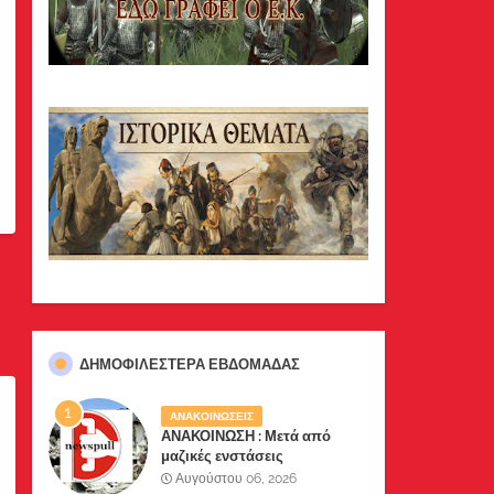
ΔΗΜΟΦΙΛΈΣΤΕΡΑ ΕΒΔΟΜΆΔΑΣ
ΑΝΑΚΟΙΝΩΣΕΙΣ
ΑΝΑΚΟΙΝΩΣΗ : Μετά από
μαζικές ενστάσεις
αναγνωστών μας, το site μας
Αυγούστου 06, 2026