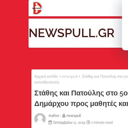
NEWSPULL.GR
Ho
Αρχική σελίδα
newspull
Στάθης και Πατούλης στο 5ο
εκπαιδευτικούς
Στάθης και Πατούλης στο 5
Δημάρχου προς μαθητές και
Author -
newspull
Σεπτεμβρίου 11, 2019
1 minute read