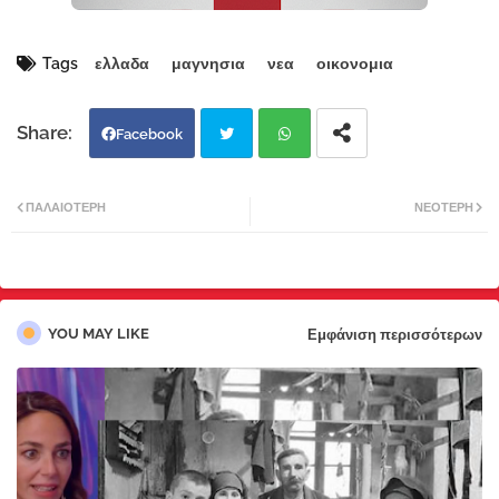
Tags
ελλαδα
μαγνησια
νεα
οικονομια
Facebook
Twi
Wh
ΠΑΛΑΙΌΤΕΡΗ
ΝΕΌΤΕΡΗ
tter
atsa
pp
YOU MAY LIKE
Εμφάνιση περισσότερων