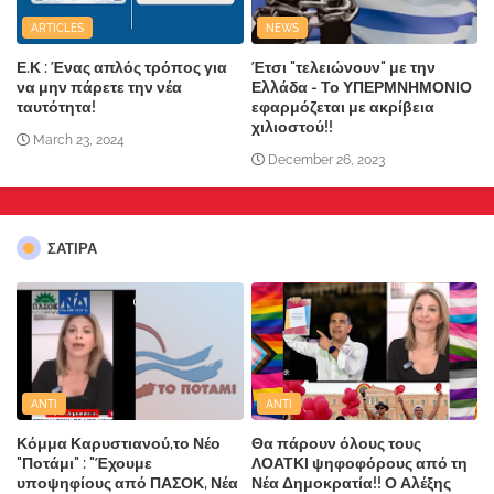
ARTICLES
NEWS
Ε.Κ : Ένας απλός τρόπος για
Έτσι "τελειώνουν" με την
να μην πάρετε την νέα
Ελλάδα - Το ΥΠΕΡΜΝΗΜΟΝΙΟ
ταυτότητα!
εφαρμόζεται με ακρίβεια
χιλιοστού!!
March 23, 2024
December 26, 2023
ΣΑΤΙΡΑ
ANTI
ANTI
Κόμμα Καρυστιανού,το Νέο
Θα πάρουν όλους τους
"Ποτάμι" : "Έχουμε
ΛΟΑΤΚΙ ψηφοφόρους από τη
υποψηφίους από ΠΑΣΟΚ, Νέα
Νέα Δημοκρατία!! Ο Αλέξης