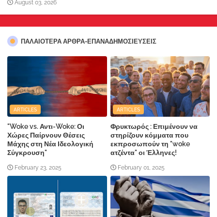
August 03, 2026
ΠΑΛΑΙΟΤΕΡΑ ΑΡΘΡΑ-ΕΠΑΝΑΔΗΜΟΣΙΕΥΣΕΙΣ
ARTICLES
ARTICLES
"Woke vs. Αντι-Woke: Οι
Φρυκτωρός : Επιμένουν να
Χώρες Παίρνουν Θέσεις
στηρίζουν κόμματα που
Μάχης στη Νέα Ιδεολογική
εκπροσωπούν τη "woke
Σύγκρουση"
ατζέντα" οι Έλληνες!
February 23, 2025
February 01, 2025