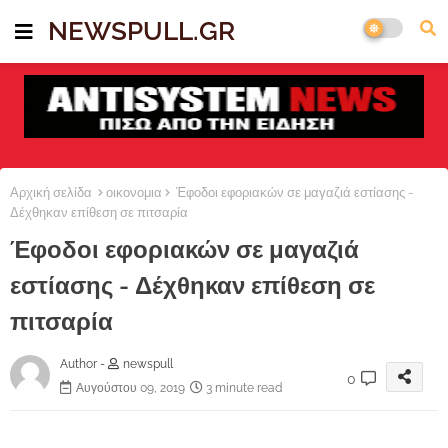
NEWSPULL.GR
Αρχική σελίδα
οικονομια
Έφοδοι εφοριακών σε μαγαζιά εστίασης -
Δέχθηκαν επίθεση σε πιτσαρία
Έφοδοι εφοριακών σε μαγαζιά
εστίασης - Δέχθηκαν επίθεση σε
πιτσαρία
Author -
newspull
0
Αυγούστου 09, 2019
3 minute read