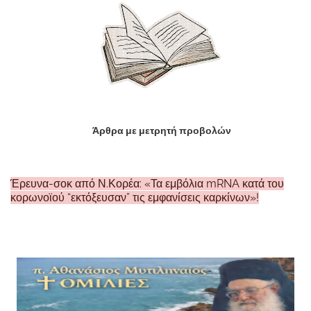
Άρθρα με μετρητή προβολών
Έρευνα-σοκ από Ν.Κορέα: «Τα εμβόλια mRNA κατά του
κορωνοϊού “εκτόξευσαν” τις εμφανίσεις καρκίνων»!