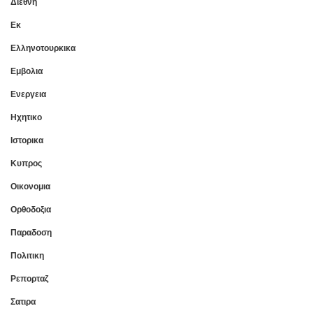
Διεθνη
Εκ
Ελληνοτουρκικα
Εμβολια
Ενεργεια
Ηχητικο
Ιστορικα
Κυπρος
Οικονομια
Ορθοδοξια
Παραδοση
Πολιτικη
Ρεπορταζ
Σατιρα