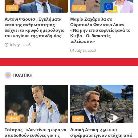
ANTI
NEWS
Άντονι Φάουτσι: Εγκλήματα
Μαρία Ζαχάροβα σε
κατά της ανθρωπότητας
Ούρσουλα Φον ντερ Λάιεν:
δείχνει το κρυφό ημερολόγιο
«Να μην επισκεφθείς ξανά το
του «αγίου» της πανδημίας!
Κίεβο - Οι διακοπές
τελείωσαν»
July 31, 2026
July 17, 2026
ΠΟΛΙΤΙΚΗ
NEWS
ANTI
Τσίπρας : «Δεν είναι η ώρα να
Δυτική Αττική: 450.000
αποδοθούν ευθύνες για τις
στρέμματα έγιναν στάχτη από