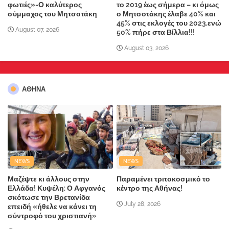
φωτιές»-Ο καλύτερος
το 2019 έως σήμερα – κι όμως
σύμμαχος του Μητσοτάκη
ο Μητσοτάκης έλαβε 40% και
45% στις εκλογές του 2023,ενώ
August 07, 2026
50% πήρε στα Βίλλια!!!
August 03, 2026
ΑΘΗΝΑ
NEWS
NEWS
Μαζέψτε κι άλλους στην
Παραμένει τριτοκοσμικό το
Ελλάδα! Κυψέλη: Ο Αφγανός
κέντρο της Αθήνας!
σκότωσε την Βρετανίδα
July 28, 2026
επειδή «ήθελε να κάνει τη
σύντροφό του χριστιανή»