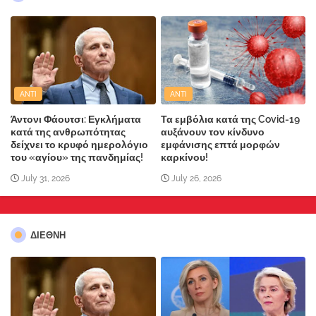
ANTI
ANTI
Άντονι Φάουτσι: Εγκλήματα
Τα εμβόλια κατά της Covid-19
κατά της ανθρωπότητας
αυξάνουν τον κίνδυνο
δείχνει το κρυφό ημερολόγιο
εμφάνισης επτά μορφών
του «αγίου» της πανδημίας!
καρκίνου!
July 31, 2026
July 26, 2026
ΔΙΕΘΝΗ