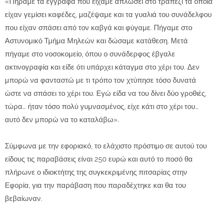
«Πήραμε τα έγγραφα που είχαμε απλώσει στο τραπέζι τα οποία
είχαν γεμίσει καφέδες, μαζέψαμε και τα γυαλιά του συνάδελφου
που είχαν σπάσει από τον καβγά και φύγαμε. Πήγαμε στο
Αστυνομικό Τμήμα Μηλεών και δώσαμε κατάθεση. Μετά
πήγαμε στο νοσοκομείο, όπου ο συνάδερφος έβγαλε
ακτινογραφία και είδε ότι υπάρχει κάταγμα στο χέρι του. Δεν
μπορώ να φανταστώ με τι τρόπο τον χτύπησε τόσο δυνατά
ώστε να σπάσει το χέρι του. Εγώ είδα να του δίνει δύο γροθιές,
τώρα… ήταν τόσο πολύ γυμνασμένος, είχε κάτι στο χέρι του…
αυτό δεν μπορώ να το καταλάβω».
Σύμφωνα με την εφοριακό, το ελάχιστο πρόστιμο σε αυτού του
είδους τις παραβάσεις είναι 250 ευρώ και αυτό το ποσό θα
πλήρωνε ο ιδιοκτήτης της συγκεκριμένης πιτσαρίας στην
Εφορία, για την παράβαση που παραδέχτηκε και θα του
βεβαίωναν.