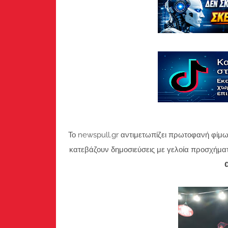
Το newspull.gr αντιμετωπίζει πρωτοφανή φίμω
κατεβάζουν δημοσιεύσεις με γελοία προσχήμα