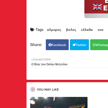
Tags
αλμυρος
βολος
ελλαδα
νεα
Facebook
Twitter
Whatsa
ΠΑΛΑΙΌΤΕΡΗ
Ο Βίος του Οσίου Μελετίου
YOU MAY LIKE