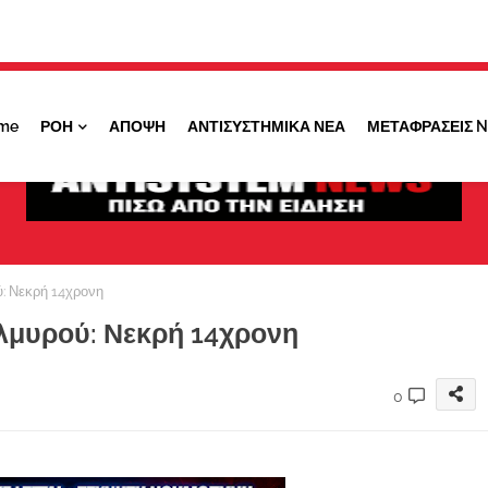
Κάντε ''ΚΛΙΚ'' πάνω στο ΝΑΙ ώστε να
λαμβάνετε ειδοποιήσεις για σημαντικά θέματά
μας
me
ΡΟΗ
ΑΠΟΨΗ
ΑΝΤΙΣΥΣΤΗΜΙΚΑ ΝΕΑ
ΜΕΤΑΦΡΑΣΕΙΣ 
ΟΧΙ ΤΩΡΑ
ΝΑΙ
: Νεκρή 14χρονη
λμυρού: Νεκρή 14χρονη
0