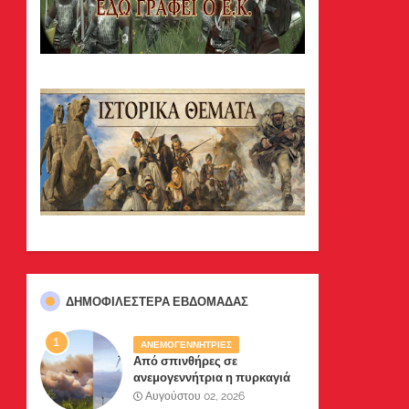
ΔΗΜΟΦΙΛΈΣΤΕΡΑ ΕΒΔΟΜΆΔΑΣ
ΑΝΕΜΟΓΕΝΝΗΤΡΙΕΣ
Από σπινθήρες σε
ανεμογεννήτρια η πυρκαγιά
σε Βοιωτία-Αττική .Δύο
Αυγούστου 02, 2026