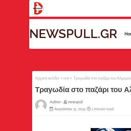
NEWSPULL.GR
Ho
Αρχική σελίδα
νεα
Τραγωδία στο παζάρι του Αλμυρού
Τραγωδία στο παζάρι του Α
Author -
newspull
Αυγούστου 31, 2019
1 minute read