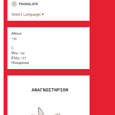
TRANSLATE
Select Language
▼
Αθήνα
+
34
°
C
Μεγ.:
+
34
Ελάχ.:
+
27
Ηλιοφάνεια
ΑΝΑΓΝΩΣΤΗΡΙΟΝ