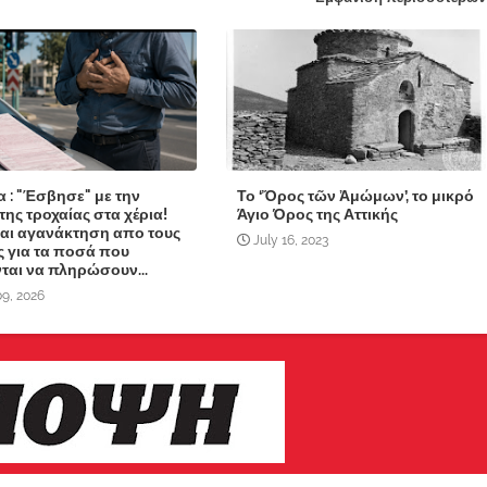
 : "Έσβησε" με την
Το ‘Ὄρος τῶν Ἀμώμων’, το μικρό
της τροχαίας στα χέρια!
Άγιο Όρος της Αττικής
αι αγανάκτηση απο τους
July 16, 2023
ς για τα ποσά που
ται να πληρώσουν...
9, 2026