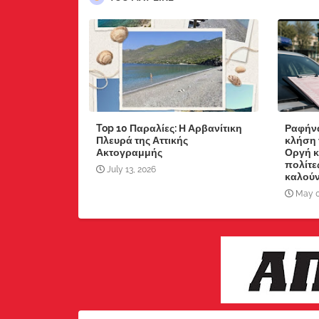
Top 10 Παραλίες: Η Αρβανίτικη
Ραφήνα
Πλευρά της Αττικής
κλήση 
Ακτογραμμής
Οργή κ
πολίτε
July 13, 2026
καλούν
May 0