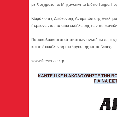
με 5 οχήματα, το Μηχανοκίνητο Ειδικό Τμήμα Π
Κλιμάκιο της Διεύθυνσης Αντιμετώπισης Εγκλημά
διερευνώντας τα αίτια εκδήλωσης των πυρκαγιώ
Παρακαλούνται οι κάτοικοι των ανωτέρω περιοχώ
και τη διευκόλυνση του έργου της κατάσβεσης.
www.fireservice.gr
ΚΑΝΤΕ LIKE Η ΑΚΟΛΟΥΘΗΣΤΕ ΤΗΝ ΒΟ
ΓΙΑ ΝΑ ΕΙ