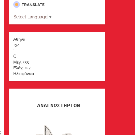
TRANSLATE
Select Language
▼
Αθήνα
+
34
°
C
Μεγ.:
+
35
Ελάχ.:
+
27
Ηλιοφάνεια
ΑΝΑΓΝΩΣΤΗΡΙΟΝ
ς