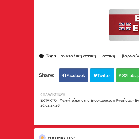
Tags
ανατολικη αττικη
αττικη
βαρναβ
Facebook
Twitter
Whatsa
ΠΑΛΑΙΌΤΕΡΗ
EKTAKTO : Φωτιά τώρα στην Διασταύρωση Ραφήνας - E
16:01,17:28
YOU MAY LIKE