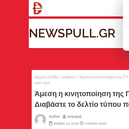
NEWSPULL.GR
Ho
Αρχική σελίδα
ραφηνα
Άμεση η κινητοποίηση της Π.Υ
πρίν λίγο
Άμεση η κινητοποίηση της 
Διαβάστε το δελτίο τύπου π
Author -
newspull
Ιουλίου 23, 2019
1 minute read