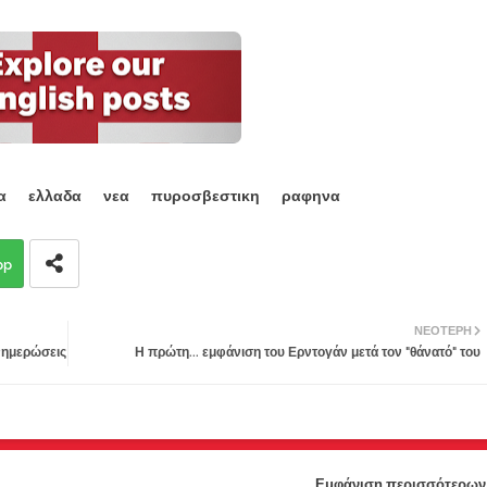
α
ελλαδα
νεα
πυροσβεστικη
ραφηνα
pp
ΝΕΌΤΕΡΗ
νημερώσεις
Η πρώτη... εμφάνιση του Ερντογάν μετά τον "θάνατό" του
Εμφάνιση περισσότερων