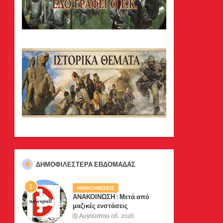
ΔΗΜΟΦΙΛΈΣΤΕΡΑ ΕΒΔΟΜΆΔΑΣ
ΑΝΑΚΟΙΝΩΣΕΙΣ
ΑΝΑΚΟΙΝΩΣΗ : Μετά από
μαζικές ενστάσεις
αναγνωστών μας, το site μας
Αυγούστου 06, 2026