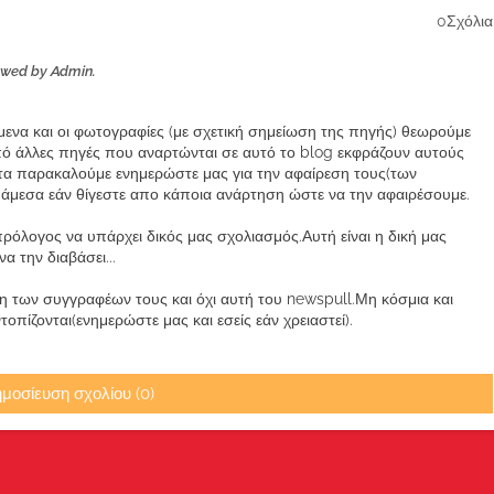
0Σχόλια
ewed by Admin.
ίμενα και οι φωτογραφίες (με σχετική σημείωση της πηγής) θεωρούμε
από άλλες πηγές που αναρτώνται σε αυτό το blog εκφράζουν αυτούς
α παρακαλούμε ενημερώστε μας για την αφαίρεση τους(των
μεσα εάν θίγεστε απο κάποια ανάρτηση ώστε να την αφαιρέσουμε.
ρόλογος να υπάρχει δικός μας σχολιασμός.Αυτή είναι η δική μας
 την διαβάσει...
των συγγραφέων τους και όχι αυτή του newspull.Μη κόσμια και
πίζονται(ενημερώστε μας και εσείς εάν χρειαστεί).
μοσίευση σχολίου (0)