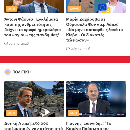
ANTI
NEWS
Άντονι Φάουτσι: Εγκλήματα
Μαρία Ζαχάροβα σε
κατά της ανθρωπότητας
Ούρσουλα Φον ντερ Λάιεν:
δείχνει το κρυφό ημερολόγιο
«Να μην επισκεφθείς ξανά το
του «αγίου» της πανδημίας!
Κίεβο - Οι διακοπές
τελείωσαν»
July 31, 2026
July 17, 2026
ΠΟΛΙΤΙΚΗ
ANTI
ANTI
Δυτική Αττική: 450.000
Γιάννης Ιωαννίδης : "Το
στρέμματα έγιναν στάχτη από
Καμένο Πρόσωπο της