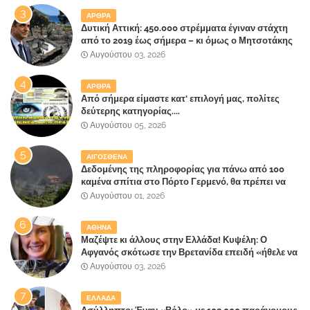
ΑΡΘΡΑ
Δυτική Αττική: 450.000 στρέμματα έγιναν στάχτη
από το 2019 έως σήμερα – κι όμως ο Μητσοτάκης
έλαβε 40% και 45% στις εκλογές του 2023,ενώ 50%
Αυγούστου 03, 2026
πήρε στα Βίλλια!!!
ΑΡΘΡΑ
Από σήμερα είμαστε κατ' επιλογή μας, πολίτες
δεύτερης κατηγορίας....
Αυγούστου 05, 2026
ΑΙΓΟΣΘΕΝΑ
Δεδομένης της πληροφορίας για πάνω από 100
καμένα σπίτια στο Πόρτο Γερμενό, θα πρέπει να
αναζητηθούν ευθύνες για την ολοσχερή
Αυγούστου 01, 2026
καταστροφή του τελευταίου πνεύμονα, του
επίγειου παραδείσου της Αττικής
ΑΘΗΝΑ
Μαζέψτε κι άλλους στην Ελλάδα! Κυψέλη: Ο
Αφγανός σκότωσε την Βρετανίδα επειδή «ήθελε να
κάνει τη σύντροφό του χριστιανή»
Αυγούστου 03, 2026
ΕΛΛΑΔΑ