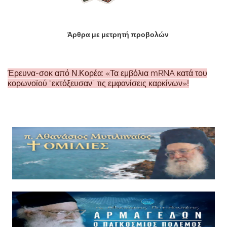
Άρθρα με μετρητή προβολών
Έρευνα-σοκ από Ν.Κορέα: «Τα εμβόλια mRNA κατά του
κορωνοϊού “εκτόξευσαν” τις εμφανίσεις καρκίνων»!