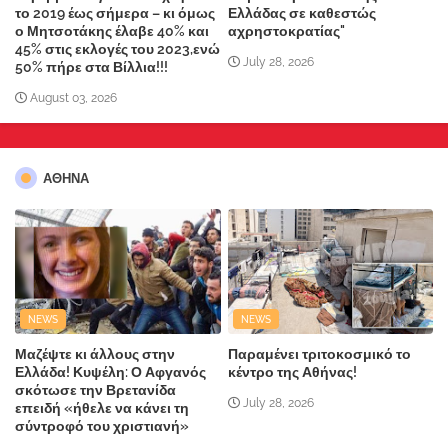
το 2019 έως σήμερα – κι όμως
Ελλάδας σε καθεστώς
ο Μητσοτάκης έλαβε 40% και
αχρηστοκρατίας"
45% στις εκλογές του 2023,ενώ
July 28, 2026
50% πήρε στα Βίλλια!!!
August 03, 2026
ΑΘΗΝΑ
NEWS
NEWS
Μαζέψτε κι άλλους στην
Παραμένει τριτοκοσμικό το
Ελλάδα! Κυψέλη: Ο Αφγανός
κέντρο της Αθήνας!
σκότωσε την Βρετανίδα
July 28, 2026
επειδή «ήθελε να κάνει τη
σύντροφό του χριστιανή»