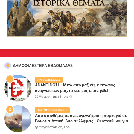
ΔΗΜΟΦΙΛΈΣΤΕΡΑ ΕΒΔΟΜΆΔΑΣ
ΑΝΑΚΟΙΝΩΣΕΙΣ
ΑΝΑΚΟΙΝΩΣΗ : Μετά από μαζικές ενστάσεις
αναγνωστών μας, το site μας επανήλθε!
Αυγούστου 06, 2026
ΑΝΕΜΟΓΕΝΝΗΤΡΙΕΣ
Από σπινθήρες σε ανεμογεννήτρια η πυρκαγιά σε
Βοιωτία-Αττική .Δύο συλλήψεις - Οι υπεύθυνοι για
την λάθος διαχείριση της κατάσβεσης θα
Αυγούστου 02, 2026
"πληρώσουν";