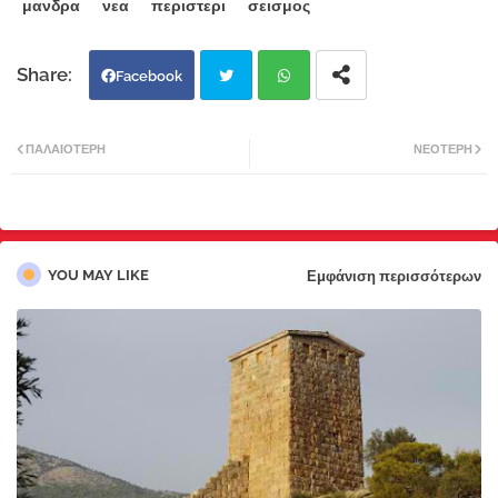
μανδρα
νεα
περιστερι
σεισμος
Facebook
Twi
Wh
ΠΑΛΑΙΌΤΕΡΗ
ΝΕΌΤΕΡΗ
tter
atsa
pp
YOU MAY LIKE
Εμφάνιση περισσότερων