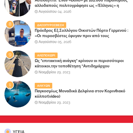
Ασύλληπτο: Έναν «Βόλο» με 102.000 παράνομους
αλλοδαπούς πολιτογράφησε ως «Έλληνες» η
κυβέρνηση!
Αυγούστου 04, 2026
ΔΑΣΟΠΥΡΟΣΒΕΣΗ
Πρόεδρος Εξ.Συλλόγου Οικιστών Πόρτο Γερμενού :
«Οι πυροσβέστες έφυγαν πριν από τους
κατοίκους»
Αυγούστου 05, 2026
ΑΛΕΠΟΧΩΡΙ
Ως "επιτακτική ανάγκη" κρίνουν οι περισσότεροι
κάτοικοι,την τοποθέτηση "Αντιδημάρχου
Παραλιακής Ζώνης" στο Δήμο Μάνδρας-Ειδυλλίας!
Νοεμβρίου 29, 2023
ΑΛΚΥΩΝ
Παγκοσμίως Μοναδικά Δελφίνια στον Κορινθιακό
κόλπο!(video)
Νοεμβρίου 29, 2023
ΥΓΕΙΑ