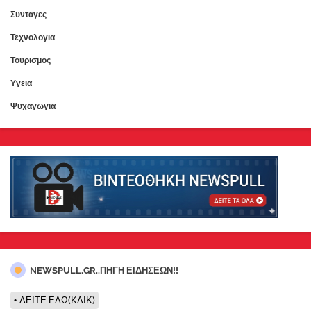
Συνταγες
Τεχνολογια
Τουρισμος
Υγεια
Ψυχαγωγια
NEWSPULL.GR..ΠΗΓΗ ΕΙΔΗΣΕΩΝ!!
ΔΕΙΤΕ ΕΔΩ(ΚΛΙΚ)