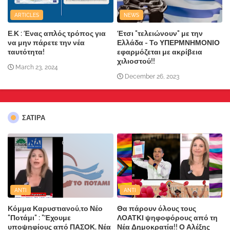
ARTICLES
NEWS
Ε.Κ : Ένας απλός τρόπος για
Έτσι "τελειώνουν" με την
να μην πάρετε την νέα
Ελλάδα - Το ΥΠΕΡΜΝΗΜΟΝΙΟ
ταυτότητα!
εφαρμόζεται με ακρίβεια
χιλιοστού!!
March 23, 2024
December 26, 2023
ΣΑΤΙΡΑ
ANTI
ANTI
Κόμμα Καρυστιανού,το Νέο
Θα πάρουν όλους τους
"Ποτάμι" : "Έχουμε
ΛΟΑΤΚΙ ψηφοφόρους από τη
υποψηφίους από ΠΑΣΟΚ, Νέα
Νέα Δημοκρατία!! Ο Αλέξης