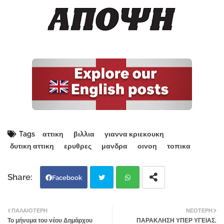
Tags
αττικη
βιλλια
γιαννα κριεκουκη
δυτικη αττικη
ερυθρες
μανδρα
οινοη
τοπικα
Facebook
Twi
Wh
ΠΑΛΑΙΌΤΕΡΗ
ΝΕΌΤΕΡΗ
Το μήνυμα του νέου Δημάρχου
ΠΑΡΑΚΛΗΣΗ ΥΠΕΡ ΥΓΕΙΑΣ,
tter
atsa