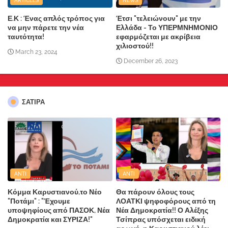
ARTICLES
NEWS
Ε.Κ : Ένας απλός τρόπος για
Έτσι "τελειώνουν" με την
να μην πάρετε την νέα
Ελλάδα - Το ΥΠΕΡΜΝΗΜΟΝΙΟ
ταυτότητα!
εφαρμόζεται με ακρίβεια
χιλιοστού!!
March 23, 2024
December 26, 2023
ΣΑΤΙΡΑ
ANTI
ANTI
Κόμμα Καρυστιανού,το Νέο
Θα πάρουν όλους τους
"Ποτάμι" : "Έχουμε
ΛΟΑΤΚΙ ψηφοφόρους από τη
υποψηφίους από ΠΑΣΟΚ, Νέα
Νέα Δημοκρατία!! Ο Αλέξης
Δημοκρατία και ΣΥΡΙΖΑ!"
Τσίπρας υπόσχεται ειδική