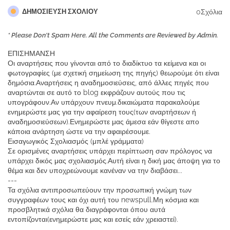
0Σχόλια
ΔΗΜΟΣΊΕΥΣΗ ΣΧΟΛΊΟΥ
* Please Don't Spam Here. All the Comments are Reviewed by Admin.
ΕΠΙΣΗΜΑΝΣΗ
Οι αναρτήσεις που γίνονται από το διαδίκτυο τα κείμενα και οι
φωτογραφίες (με σχετική σημείωση της πηγής) θεωρούμε ότι είναι
δημόσια.Αναρτήσεις η αναδημοσιεύσεις, από άλλες πηγές που
αναρτώνται σε αυτό το blog εκφράζουν αυτούς που τις
υπογράφουν.Αν υπάρχουν πνευμ.δικαιώματα παρακαλούμε
ενημερώστε μας για την αφαίρεση τους(των αναρτήσεων ή
αναδημοσιεύσεων).Ενημερώστε μας άμεσα εάν θίγεστε απο
κάποια ανάρτηση ώστε να την αφαιρέσουμε.
Εισαγωγικός Σχολιασμός (μπλέ γράμματα)
Σε ορισμένες αναρτήσεις υπάρχει περίπτωση σαν πρόλογος να
υπάρχει δικός μας σχολιασμός.Αυτή είναι η δική μας άποψη για το
θέμα και δεν υποχρεώνουμε κανέναν να την διαβάσει...
---
Τα σχόλια αντιπροσωπεύουν την προσωπική γνώμη των
συγγραφέων τους και όχι αυτή του newspull.Μη κόσμια και
προσβλητικά σχόλια θα διαγράφονται όπου αυτά
εντοπίζονται(ενημερώστε μας και εσείς εάν χρειαστεί).