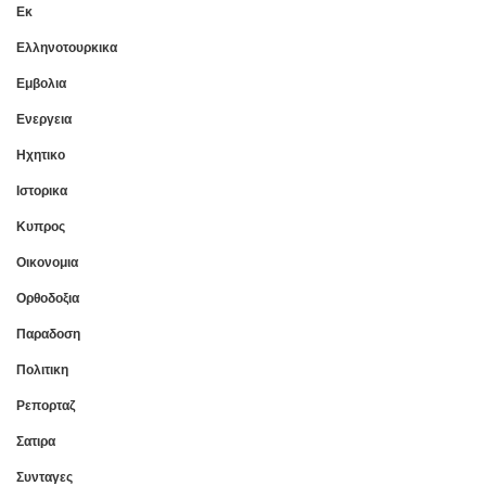
Εκ
Ελληνοτουρκικα
Εμβολια
Ενεργεια
Ηχητικο
Ιστορικα
Κυπρος
Οικονομια
Ορθοδοξια
Παραδοση
Πολιτικη
Ρεπορταζ
Σατιρα
Συνταγες