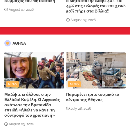
σύμμαχος του Μητσοτάκη
ο Μητσοτάκης έλαβε 40% και
45% στις εκλογές του 2023,ενώ
August 07, 2026
50% πήρε στα Βίλλια!!!
August 03, 2026
ΑΘΗΝΑ
NEWS
NEWS
Μαζέψτε κι άλλους στην
Παραμένει τριτοκοσμικό το
Ελλάδα! Κυψέλη: Ο Αφγανός
κέντρο της Αθήνας!
σκότωσε την Βρετανίδα
July 28, 2026
επειδή «ήθελε να κάνει τη
σύντροφό του χριστιανή»
August 03, 2026