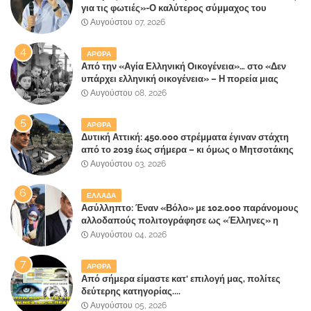
για τις φωτιές»-Ο καλύτερος σύμμαχος του
Μητσοτάκη
Αυγούστου 07, 2026
ΑΡΘΡΑ
Από την «Αγία Ελληνική Οικογένεια»… στο «Δεν
υπάρχει ελληνική οικογένεια» – Η πορεία μιας
κοινωνίας που κινδυνεύει να ξεχάσει ποια είναι
Αυγούστου 08, 2026
ΑΡΘΡΑ
Δυτική Αττική: 450.000 στρέμματα έγιναν στάχτη
από το 2019 έως σήμερα – κι όμως ο Μητσοτάκης
έλαβε 40% και 45% στις εκλογές του 2023,ενώ 50%
Αυγούστου 03, 2026
πήρε στα Βίλλια!!!
ΕΛΛΑΔΑ
Ασύλληπτο: Έναν «Βόλο» με 102.000 παράνομους
αλλοδαπούς πολιτογράφησε ως «Έλληνες» η
κυβέρνηση!
Αυγούστου 04, 2026
ΑΡΘΡΑ
Από σήμερα είμαστε κατ' επιλογή μας, πολίτες
δεύτερης κατηγορίας....
Αυγούστου 05, 2026