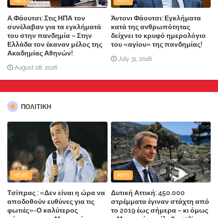
ANTI
ANTI
Α.Φάουτσι: Στις ΗΠΑ τον
Άντονι Φάουτσι: Εγκλήματα
συνέλαβαν για τα εγκλήματά
κατά της ανθρωπότητας
του στην πανδημία – Στην
δείχνει το κρυφό ημερολόγιο
Ελλάδα τον έκαναν μέλος της
του «αγίου» της πανδημίας!
Ακαδημίας Αθηνών!
July 31, 2026
August 08, 2026
ΠΟΛΙΤΙΚΗ
NEWS
ANTI
Τσίπρας : «Δεν είναι η ώρα να
Δυτική Αττική: 450.000
αποδοθούν ευθύνες για τις
στρέμματα έγιναν στάχτη από
φωτιές»-Ο καλύτερος
το 2019 έως σήμερα – κι όμως