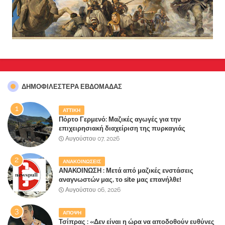
ΔΗΜΟΦΙΛΈΣΤΕΡΑ ΕΒΔΟΜΆΔΑΣ
ΑΤΤΙΚΗ
Πόρτο Γερμενό: Μαζικές αγωγές για την
επιχειρησιακή διαχείριση της πυρκαγιάς
ετοιμάζουν οι κάτοικοι!
Αυγούστου 07, 2026
ΑΝΑΚΟΙΝΩΣΕΙΣ
ΑΝΑΚΟΙΝΩΣΗ : Μετά από μαζικές ενστάσεις
αναγνωστών μας, το site μας επανήλθε!
Αυγούστου 06, 2026
ΑΠΟΨΗ
Τσίπρας : «Δεν είναι η ώρα να αποδοθούν ευθύνες