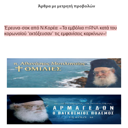
Άρθρα με μετρητή προβολών
Έρευνα-σοκ από Ν.Κορέα: «Τα εμβόλια mRNA κατά του
κορωνοϊού “εκτόξευσαν” τις εμφανίσεις καρκίνων»!