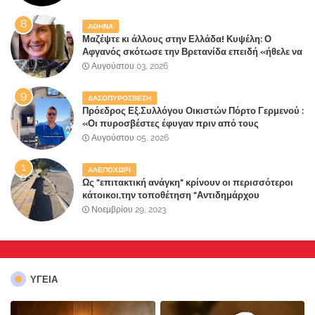
ΑΘΗΝΑ
Μαζέψτε κι άλλους στην Ελλάδα! Κυψέλη: Ο
Αφγανός σκότωσε την Βρετανίδα επειδή «ήθελε να
κάνει τη σύντροφό του χριστιανή»
Αυγούστου 03, 2026
ΔΑΣΟΠΥΡΟΣΒΕΣΗ
Πρόεδρος Εξ.Συλλόγου Οικιστών Πόρτο Γερμενού :
«Οι πυροσβέστες έφυγαν πριν από τους
κατοίκους»
Αυγούστου 05, 2026
ΑΛΕΠΟΧΩΡΙ
Ως "επιτακτική ανάγκη" κρίνουν οι περισσότεροι
κάτοικοι,την τοποθέτηση "Αντιδημάρχου
Παραλιακής Ζώνης" στο Δήμο Μάνδρας-Ειδυλλίας!
Νοεμβρίου 29, 2023
ΥΓΕΙΑ