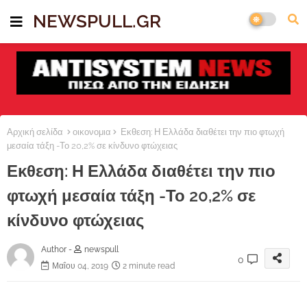
NEWSPULL.GR
Αρχική σελίδα
οικονομια
Εκθεση: Η Ελλάδα διαθέτει την πιο φτωχή
μεσαία τάξη -Το 20,2% σε κίνδυνο φτώχειας
Εκθεση: Η Ελλάδα διαθέτει την πιο
φτωχή μεσαία τάξη -Το 20,2% σε
κίνδυνο φτώχειας
Author -
newspull
0
Μαΐου 04, 2019
2 minute read