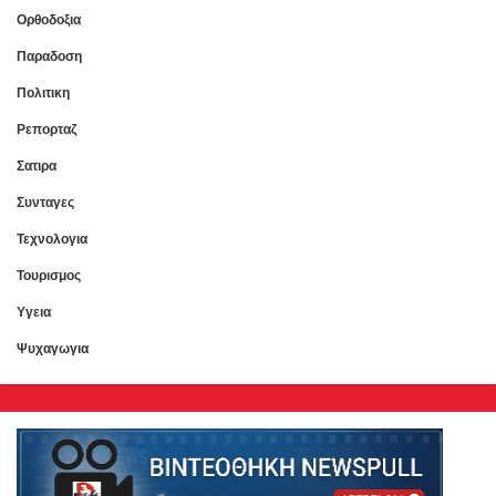
Ορθοδοξια
Παραδοση
Πολιτικη
Ρεπορταζ
Σατιρα
Συνταγες
Τεχνολογια
Τουρισμος
Υγεια
Ψυχαγωγια