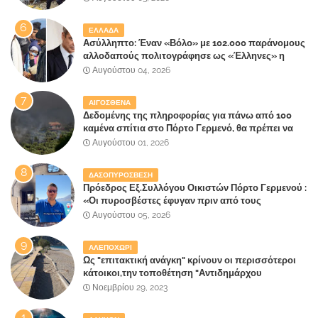
ΕΛΛΑΔΑ
Ασύλληπτο: Έναν «Βόλο» με 102.000 παράνομους
αλλοδαπούς πολιτογράφησε ως «Έλληνες» η
κυβέρνηση!
Αυγούστου 04, 2026
ΑΙΓΟΣΘΕΝΑ
Δεδομένης της πληροφορίας για πάνω από 100
καμένα σπίτια στο Πόρτο Γερμενό, θα πρέπει να
αναζητηθούν ευθύνες για την ολοσχερή
Αυγούστου 01, 2026
καταστροφή του τελευταίου πνεύμονα, του
επίγειου παραδείσου της Αττικής
ΔΑΣΟΠΥΡΟΣΒΕΣΗ
Πρόεδρος Εξ.Συλλόγου Οικιστών Πόρτο Γερμενού :
«Οι πυροσβέστες έφυγαν πριν από τους
κατοίκους»
Αυγούστου 05, 2026
ΑΛΕΠΟΧΩΡΙ
Ως "επιτακτική ανάγκη" κρίνουν οι περισσότεροι
κάτοικοι,την τοποθέτηση "Αντιδημάρχου
Παραλιακής Ζώνης" στο Δήμο Μάνδρας-Ειδυλλίας!
Νοεμβρίου 29, 2023