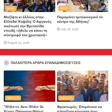
NEWS
NEWS
Μαζέψτε κι άλλους στην
Παραμένει τριτοκοσμικό το
Ελλάδα! Κυψέλη: Ο Αφγανός
κέντρο της Αθήνας!
σκότωσε την Βρετανίδα
July 28, 2026
επειδή «ήθελε να κάνει τη
σύντροφό του χριστιανή»
August 03, 2026
ΠΑΛΑΙΟΤΕΡΑ ΑΡΘΡΑ-ΕΠΑΝΑΔΗΜΟΣΙΕΥΣΕΙΣ
ARTICLES
ARTICLES
"Woke vs. Αντι-Woke: Οι
Φρυκτωρός : Επιμένουν να
Χώρες Παίρνουν Θέσεις
στηρίζουν κόμματα που