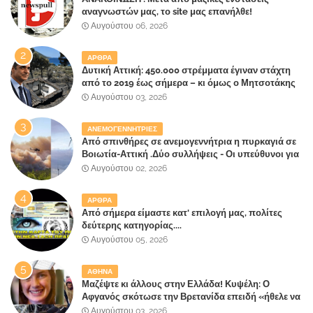
αναγνωστών μας, το site μας επανήλθε!
Αυγούστου 06, 2026
ΑΡΘΡΑ
Δυτική Αττική: 450.000 στρέμματα έγιναν στάχτη
από το 2019 έως σήμερα – κι όμως ο Μητσοτάκης
έλαβε 40% και 45% στις εκλογές του 2023,ενώ 50%
Αυγούστου 03, 2026
πήρε στα Βίλλια!!!
ΑΝΕΜΟΓΕΝΝΗΤΡΙΕΣ
Από σπινθήρες σε ανεμογεννήτρια η πυρκαγιά σε
Βοιωτία-Αττική .Δύο συλλήψεις - Οι υπεύθυνοι για
την λάθος διαχείριση της κατάσβεσης θα
Αυγούστου 02, 2026
"πληρώσουν";
ΑΡΘΡΑ
Από σήμερα είμαστε κατ' επιλογή μας, πολίτες
δεύτερης κατηγορίας....
Αυγούστου 05, 2026
ΑΘΗΝΑ
Μαζέψτε κι άλλους στην Ελλάδα! Κυψέλη: Ο
Αφγανός σκότωσε την Βρετανίδα επειδή «ήθελε να
κάνει τη σύντροφό του χριστιανή»
Αυγούστου 03, 2026