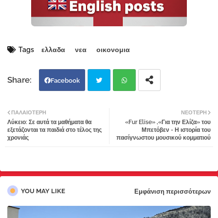
Tags
ελλαδα
νεα
οικονομια
Facebook
Twi
Wh
ΠΑΛΑΙΌΤΕΡΗ
ΝΕΌΤΕΡΗ
Λύκειο: Σε αυτά τα μαθήματα θα
«Fur Elise» ,«Για την Ελίζα» του
tter
atsa
εξετάζονται τα παιδιά στο τέλος της
Μπετόβεν - Η ιστορία του
χρονιάς
πασίγνωστου μουσικού κομματιού
pp
YOU MAY LIKE
Εμφάνιση περισσότερων