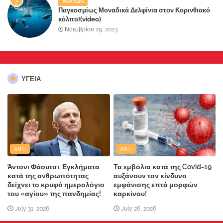
ΑΛΚΥΩΝ
Παγκοσμίως Μοναδικά Δελφίνια στον Κορινθιακό
κόλπο!(video)
Νοεμβρίου 29, 2023
ΥΓΕΙΑ
ANTI
ANTI
Άντονι Φάουτσι: Εγκλήματα
Τα εμβόλια κατά της Covid-19
κατά της ανθρωπότητας
αυξάνουν τον κίνδυνο
δείχνει το κρυφό ημερολόγιο
εμφάνισης επτά μορφών
του «αγίου» της πανδημίας!
καρκίνου!
July 31, 2026
July 26, 2026