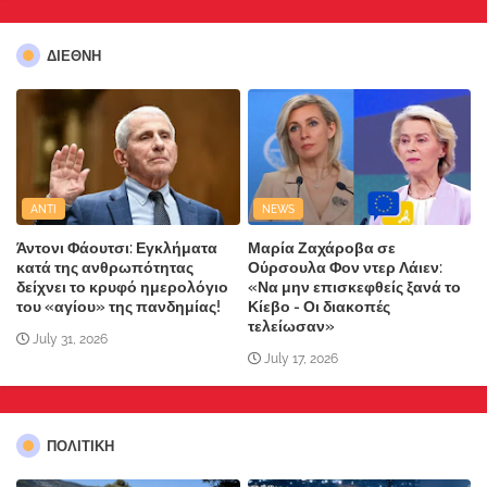
ΔΙΕΘΝΗ
ANTI
NEWS
Άντονι Φάουτσι: Εγκλήματα
Μαρία Ζαχάροβα σε
κατά της ανθρωπότητας
Ούρσουλα Φον ντερ Λάιεν:
δείχνει το κρυφό ημερολόγιο
«Να μην επισκεφθείς ξανά το
του «αγίου» της πανδημίας!
Κίεβο - Οι διακοπές
τελείωσαν»
July 31, 2026
July 17, 2026
ΠΟΛΙΤΙΚΗ