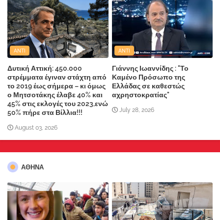
ANTI
ANTI
Δυτική Αττική: 450.000
Γιάννης Ιωαννίδης : "Το
στρέμματα έγιναν στάχτη από
Καμένο Πρόσωπο της
το 2019 έως σήμερα – κι όμως
Ελλάδας σε καθεστώς
ο Μητσοτάκης έλαβε 40% και
αχρηστοκρατίας"
45% στις εκλογές του 2023,ενώ
July 28, 2026
50% πήρε στα Βίλλια!!!
August 03, 2026
ΑΘΗΝΑ