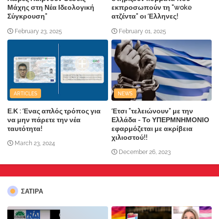
Μάχης στη Νέα Ιδεολογική
εκπροσωπούν τη "woke
Σύγκρουση"
ατζέντα" οι Έλληνες!
February 23, 2025
February 01, 2025
ARTICLES
NEWS
Ε.Κ : Ένας απλός τρόπος για
Έτσι "τελειώνουν" με την
να μην πάρετε την νέα
Ελλάδα - Το ΥΠΕΡΜΝΗΜΟΝΙΟ
ταυτότητα!
εφαρμόζεται με ακρίβεια
χιλιοστού!!
March 23, 2024
December 26, 2023
ΣΑΤΙΡΑ