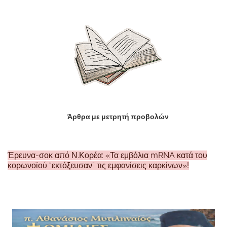
Άρθρα με μετρητή προβολών
Έρευνα-σοκ από Ν.Κορέα: «Τα εμβόλια mRNA κατά του
κορωνοϊού “εκτόξευσαν” τις εμφανίσεις καρκίνων»!