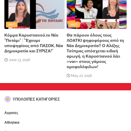
ANTI
ANTI
Κόμμα Καρυστιανού,το Νέο
Θα πάρουν όλους τους
"Ποτάμι" : "Έχουμε
ΛΟΑΤΚΙ ψηφοφόρους από τη
υποψηφίους από ΠΑΣΟΚ, Νέα
Νέα Δημοκρατία!! Ο Αλέξης
Δημοκρατία και ΣΥΡΙΖΑ!"
Τσίπρας υπόσχεται ειδική
αρωγή, η Καρυστιανού λέει
June 13, 2026
«ναι» στους γάμους
ομοφυλόφιλων!
May 27, 2026
ΥΠΌΛΟΙΠΕΣ ΚΑΤΗΓΟΡΊΕΣ
Αγροτες
Αθλητικα