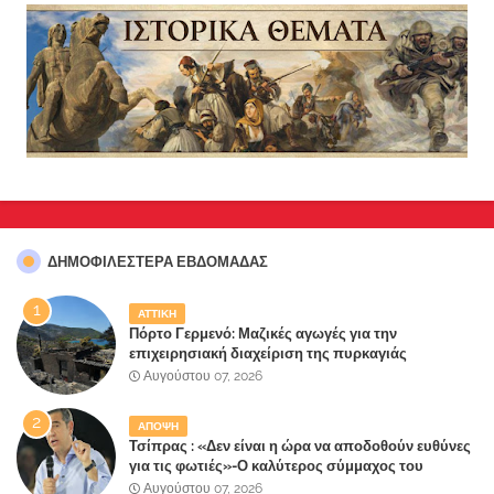
ΔΗΜΟΦΙΛΈΣΤΕΡΑ ΕΒΔΟΜΆΔΑΣ
ΑΤΤΙΚΗ
Πόρτο Γερμενό: Μαζικές αγωγές για την
επιχειρησιακή διαχείριση της πυρκαγιάς
ετοιμάζουν οι κάτοικοι!
Αυγούστου 07, 2026
ΑΠΟΨΗ
Τσίπρας : «Δεν είναι η ώρα να αποδοθούν ευθύνες
για τις φωτιές»-Ο καλύτερος σύμμαχος του
Μητσοτάκη
Αυγούστου 07, 2026