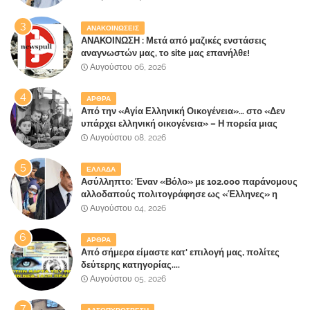
ΑΝΑΚΟΙΝΩΣΕΙΣ
ΑΝΑΚΟΙΝΩΣΗ : Μετά από μαζικές ενστάσεις
αναγνωστών μας, το site μας επανήλθε!
Αυγούστου 06, 2026
ΑΡΘΡΑ
Από την «Αγία Ελληνική Οικογένεια»… στο «Δεν
υπάρχει ελληνική οικογένεια» – Η πορεία μιας
κοινωνίας που κινδυνεύει να ξεχάσει ποια είναι
Αυγούστου 08, 2026
ΕΛΛΑΔΑ
Ασύλληπτο: Έναν «Βόλο» με 102.000 παράνομους
αλλοδαπούς πολιτογράφησε ως «Έλληνες» η
κυβέρνηση!
Αυγούστου 04, 2026
ΑΡΘΡΑ
Από σήμερα είμαστε κατ' επιλογή μας, πολίτες
δεύτερης κατηγορίας....
Αυγούστου 05, 2026