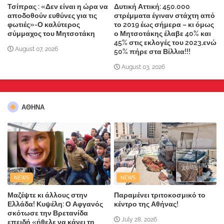
Τσίπρας : «Δεν είναι η ώρα να
Δυτική Αττική: 450.000
αποδοθούν ευθύνες για τις
στρέμματα έγιναν στάχτη από
φωτιές»-Ο καλύτερος
το 2019 έως σήμερα – κι όμως
σύμμαχος του Μητσοτάκη
ο Μητσοτάκης έλαβε 40% και
45% στις εκλογές του 2023,ενώ
August 07, 2026
50% πήρε στα Βίλλια!!!
August 03, 2026
ΑΘΗΝΑ
NEWS
NEWS
Μαζέψτε κι άλλους στην
Παραμένει τριτοκοσμικό το
Ελλάδα! Κυψέλη: Ο Αφγανός
κέντρο της Αθήνας!
σκότωσε την Βρετανίδα
July 28, 2026
επειδή «ήθελε να κάνει τη