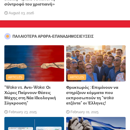
σύντροφό του χριστιανή»
August 03, 2026
ΠΑΛΑΙΟΤΕΡΑ ΑΡΘΡΑ-ΕΠΑΝΑΔΗΜΟΣΙΕΥΣΕΙΣ
ARTICLES
ARTICLES
"Woke vs. Αντι-Woke: Οι
Φρυκτωρός : Επιμένουν να
Χώρες Παίρνουν Θέσεις
στηρίζουν κόμματα που
Μάχης στη Νέα Ιδεολογική
εκπροσωπούν τη "woke
Σύγκρουση"
ατζέντα" οι Έλληνες!
February 23, 2025
February 01, 2025