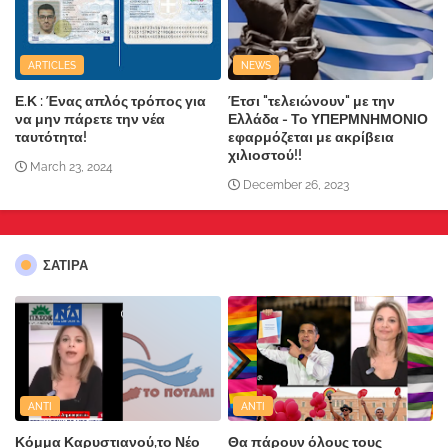
ARTICLES
NEWS
Ε.Κ : Ένας απλός τρόπος για
Έτσι "τελειώνουν" με την
να μην πάρετε την νέα
Ελλάδα - Το ΥΠΕΡΜΝΗΜΟΝΙΟ
ταυτότητα!
εφαρμόζεται με ακρίβεια
χιλιοστού!!
March 23, 2024
December 26, 2023
ΣΑΤΙΡΑ
ANTI
ANTI
Κόμμα Καρυστιανού,το Νέο
Θα πάρουν όλους τους