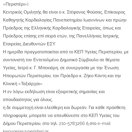
«Περιστέρι»).
Κεντρικός Ομιλητής θα είναι ο κ. Στέφανος Φούσας, Επίκουρος
Καθηγητής Καρδιολογίας Πανεπιστημίου Ιωαννίνων και πρώην
Πρόεδρος της Ελληνικής Καρδιολογικής Εταιρείας, όπως και
Πρόεδρος επίσης επί σειρά ετών, της Πανελλήνιας Ιατρικής
Εταιρείας Διευθυντών ΕΣΥ.
Η ημερίδα πραγματοποιείται από το ΚΕΠ Υγείας Περιστερίου, με
συντονιστή τον Εντεταλμένο Δημοτικό Σύμβουλο σε θέματα
Υγείας, Ιατρό κ. Γ. Μπεκιάρη, σε συνεργασία με την Ένωση
Ηπειρωτών Περιστερίου, τον Πρόεδρο κ. Ζήκο Κόντη και την
Κλινική «Ταξιάρχαι».
Η εν λόγω εκδήλωση είναι εξαιρετικής σημασίας και
σπουδαιότητας για όλους,
η δε συμμετοχή είναι ελεύθερη και δωρεάν. Για κάθε πρόσθετη
πληροφορία, μπορείτε να απευθύνεστε στο ΚΕΠ Υγείας του
Δήμου Περιστερίου, στο τηλ. 210-5783266 ή στο e-mail
kepygeias@peristeri.gr