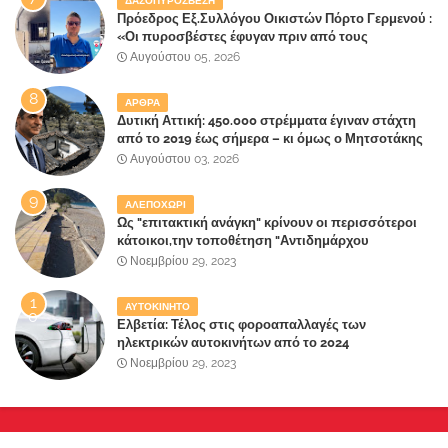
ΔΑΣΟΠΥΡΟΣΒΕΣΗ
Πρόεδρος Εξ.Συλλόγου Οικιστών Πόρτο Γερμενού :
«Οι πυροσβέστες έφυγαν πριν από τους
κατοίκους»
Αυγούστου 05, 2026
ΑΡΘΡΑ
Δυτική Αττική: 450.000 στρέμματα έγιναν στάχτη
από το 2019 έως σήμερα – κι όμως ο Μητσοτάκης
έλαβε 40% και 45% στις εκλογές του 2023,ενώ 50%
Αυγούστου 03, 2026
πήρε στα Βίλλια!!!
ΑΛΕΠΟΧΩΡΙ
Ως "επιτακτική ανάγκη" κρίνουν οι περισσότεροι
κάτοικοι,την τοποθέτηση "Αντιδημάρχου
Παραλιακής Ζώνης" στο Δήμο Μάνδρας-Ειδυλλίας!
Νοεμβρίου 29, 2023
ΑΥΤΟΚΙΝΗΤΟ
Ελβετία: Τέλος στις φοροαπαλλαγές των
ηλεκτρικών αυτοκινήτων από το 2024
Νοεμβρίου 29, 2023