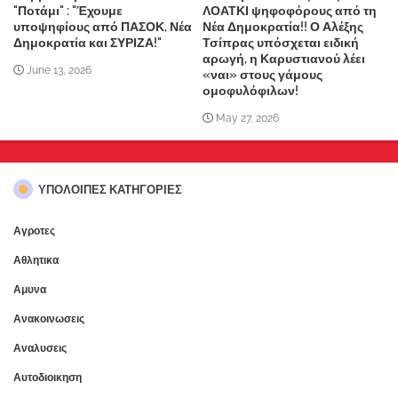
"Ποτάμι" : "Έχουμε
ΛΟΑΤΚΙ ψηφοφόρους από τη
υποψηφίους από ΠΑΣΟΚ, Νέα
Νέα Δημοκρατία!! Ο Αλέξης
Δημοκρατία και ΣΥΡΙΖΑ!"
Τσίπρας υπόσχεται ειδική
αρωγή, η Καρυστιανού λέει
June 13, 2026
«ναι» στους γάμους
ομοφυλόφιλων!
May 27, 2026
ΥΠΌΛΟΙΠΕΣ ΚΑΤΗΓΟΡΊΕΣ
Αγροτες
Αθλητικα
Αμυνα
Ανακοινωσεις
Αναλυσεις
Αυτοδιοικηση