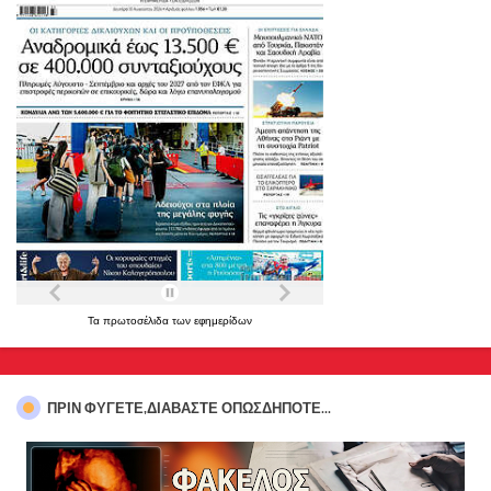
Τα
πρωτοσέλιδα
των
εφημερίδων
ΠΡΊΝ ΦΎΓΕΤΕ,ΔΙΑΒΆΣΤΕ ΟΠΩΣΔΉΠΟΤΕ...