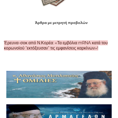
Άρθρα με μετρητή προβολών
Έρευνα-σοκ από Ν.Κορέα: «Τα εμβόλια mRNA κατά του
κορωνοϊού “εκτόξευσαν” τις εμφανίσεις καρκίνων»!