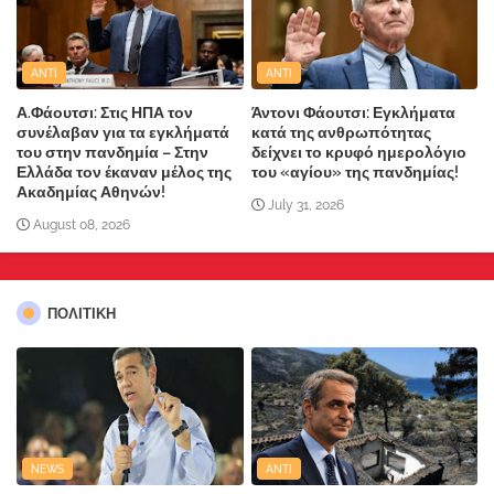
ANTI
ANTI
Α.Φάουτσι: Στις ΗΠΑ τον
Άντονι Φάουτσι: Εγκλήματα
συνέλαβαν για τα εγκλήματά
κατά της ανθρωπότητας
του στην πανδημία – Στην
δείχνει το κρυφό ημερολόγιο
Ελλάδα τον έκαναν μέλος της
του «αγίου» της πανδημίας!
Ακαδημίας Αθηνών!
July 31, 2026
August 08, 2026
ΠΟΛΙΤΙΚΗ
NEWS
ANTI