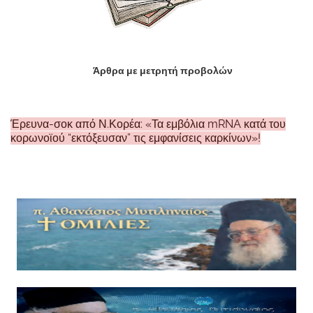
Άρθρα με μετρητή προβολών
Έρευνα-σοκ από Ν.Κορέα: «Τα εμβόλια mRNA κατά του
κορωνοϊού “εκτόξευσαν” τις εμφανίσεις καρκίνων»!