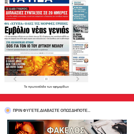
Τα
πρωτοσέλιδα
των
εφημερίδων
ΠΡΊΝ ΦΎΓΕΤΕ,ΔΙΑΒΆΣΤΕ ΟΠΩΣΔΉΠΟΤΕ...