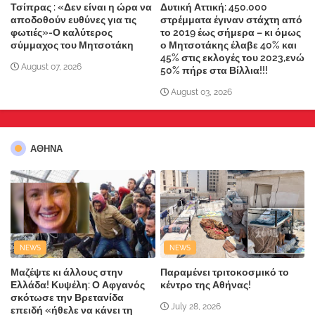
Τσίπρας : «Δεν είναι η ώρα να
Δυτική Αττική: 450.000
αποδοθούν ευθύνες για τις
στρέμματα έγιναν στάχτη από
φωτιές»-Ο καλύτερος
το 2019 έως σήμερα – κι όμως
σύμμαχος του Μητσοτάκη
ο Μητσοτάκης έλαβε 40% και
45% στις εκλογές του 2023,ενώ
August 07, 2026
50% πήρε στα Βίλλια!!!
August 03, 2026
ΑΘΗΝΑ
NEWS
NEWS
Μαζέψτε κι άλλους στην
Παραμένει τριτοκοσμικό το
Ελλάδα! Κυψέλη: Ο Αφγανός
κέντρο της Αθήνας!
σκότωσε την Βρετανίδα
July 28, 2026
επειδή «ήθελε να κάνει τη