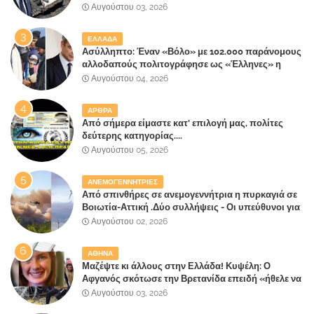
έλαβε 40% και 45% στις εκλογές του 2023,ενώ 50%
Αυγούστου 03, 2026
πήρε στα Βίλλια!!!
ΕΛΛΑΔΑ
Ασύλληπτο: Έναν «Βόλο» με 102.000 παράνομους
αλλοδαπούς πολιτογράφησε ως «Έλληνες» η
κυβέρνηση!
Αυγούστου 04, 2026
ΑΡΘΡΑ
Από σήμερα είμαστε κατ' επιλογή μας, πολίτες
δεύτερης κατηγορίας....
Αυγούστου 05, 2026
ΑΝΕΜΟΓΕΝΝΗΤΡΙΕΣ
Από σπινθήρες σε ανεμογεννήτρια η πυρκαγιά σε
Βοιωτία-Αττική .Δύο συλλήψεις - Οι υπεύθυνοι για
την λάθος διαχείριση της κατάσβεσης θα
Αυγούστου 02, 2026
"πληρώσουν";
ΑΘΗΝΑ
Μαζέψτε κι άλλους στην Ελλάδα! Κυψέλη: Ο
Αφγανός σκότωσε την Βρετανίδα επειδή «ήθελε να
κάνει τη σύντροφό του χριστιανή»
Αυγούστου 03, 2026