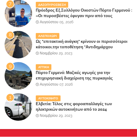
ΔΑΣΟΠΥΡΟΣΒΕΣΗ
Πρόεδρος Εξ.Συλλόγου Οικιστών Πόρτο Γερμενού :
«Οι πυροσβέστες έφυγαν πριν από τους
κατοίκους»
Αυγούστου 05, 2026
ΑΛΕΠΟΧΩΡΙ
Ως "επιτακτική ανάγκη" κρίνουν οι περισσότεροι
κάτοικοι,την τοποθέτηση "Αντιδημάρχου
Παραλιακής Ζώνης" στο Δήμο Μάνδρας-Ειδυλλίας!
Νοεμβρίου 29, 2023
ΑΤΤΙΚΗ
Πόρτο Γερμενό: Μαζικές αγωγές για την
επιχειρησιακή διαχείριση της πυρκαγιάς
ετοιμάζουν οι κάτοικοι!
Αυγούστου 07, 2026
ΑΥΤΟΚΙΝΗΤΟ
Ελβετία: Τέλος στις φοροαπαλλαγές των
ηλεκτρικών αυτοκινήτων από το 2024
Νοεμβρίου 29, 2023