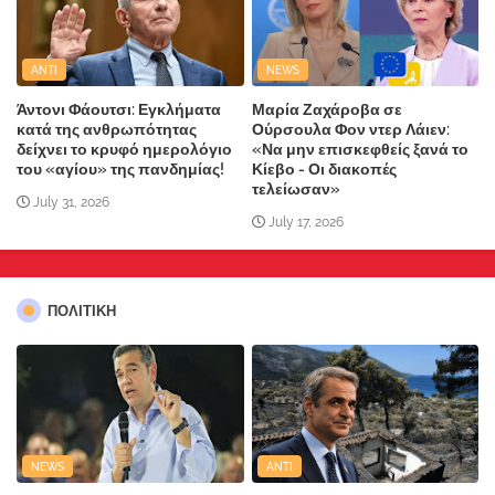
ANTI
NEWS
Άντονι Φάουτσι: Εγκλήματα
Μαρία Ζαχάροβα σε
κατά της ανθρωπότητας
Ούρσουλα Φον ντερ Λάιεν:
δείχνει το κρυφό ημερολόγιο
«Να μην επισκεφθείς ξανά το
του «αγίου» της πανδημίας!
Κίεβο - Οι διακοπές
τελείωσαν»
July 31, 2026
July 17, 2026
ΠΟΛΙΤΙΚΗ
NEWS
ANTI