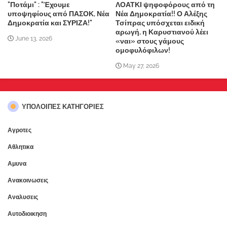
"Ποτάμι" : "Έχουμε
ΛΟΑΤΚΙ ψηφοφόρους από τη
υποψηφίους από ΠΑΣΟΚ, Νέα
Νέα Δημοκρατία!! Ο Αλέξης
Δημοκρατία και ΣΥΡΙΖΑ!"
Τσίπρας υπόσχεται ειδική
αρωγή, η Καρυστιανού λέει
June 13, 2026
«ναι» στους γάμους
ομοφυλόφιλων!
May 27, 2026
ΥΠΌΛΟΙΠΕΣ ΚΑΤΗΓΟΡΊΕΣ
Αγροτες
Αθλητικα
Αμυνα
Ανακοινωσεις
Αναλυσεις
Αυτοδιοικηση