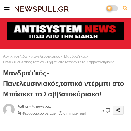
NEWSPULL.GR
Αρχική σελίδα
πανελευσινιακος
Μανδρα'ι'κός-
Πανελευσινιακός,τοπικό ντέρμπι στο Μπάσκετ το Σαββατοκύριακο!
Μανδρα'ι'κός-
Πανελευσινιακός,τοπικό ντέρμπι στο
Μπάσκετ το Σαββατοκύριακο!
Author -
newspull
0
Φεβρουαρίου 01, 2019
0 minute read