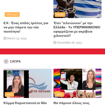
ARTICLES
NEWS
Ε.Κ : Ένας απλός τρόπος για
Έτσι "τελειώνουν" με την
να μην πάρετε την νέα
Ελλάδα - Το ΥΠΕΡΜΝΗΜΟΝΙΟ
ταυτότητα!
εφαρμόζεται με ακρίβεια
χιλιοστού!!
March 23, 2024
December 26, 2023
ΣΑΤΙΡΑ
ANTI
ANTI
Κόμμα Καρυστιανού,το Νέο
Θα πάρουν όλους τους