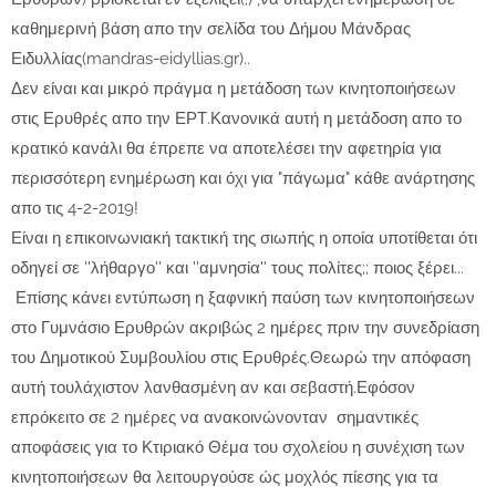
καθημερινή βάση απο την σελίδα του Δήμου Μάνδρας
Ειδυλλίας(mandras-eidyllias.gr)..
Δεν είναι και μικρό πράγμα η μετάδοση των κινητοποιήσεων
στις Ερυθρές απο την ΕΡΤ.Κανονικά αυτή η μετάδοση απο το
κρατικό κανάλι θα έπρεπε να αποτελέσει την αφετηρία για
περισσότερη ενημέρωση και όχι για "πάγωμα" κάθε ανάρτησης
απο τις 4-2-2019!
Είναι η επικοινωνιακή τακτική της σιωπής η οποία υποτίθεται ότι
οδηγεί σε ''λήθαργο'' και ''αμνησία'' τους πολίτες;; ποιος ξέρει...
Επίσης κάνει εντύπωση η ξαφνική παύση των κινητοποιήσεων
στο Γυμνάσιο Ερυθρών ακριβώς 2 ημέρες πριν την συνεδρίαση
του Δημοτικού Συμβουλίου στις Ερυθρές.Θεωρώ την απόφαση
αυτή τουλάχιστον λανθασμένη αν και σεβαστή.Εφόσον
επρόκειτο σε 2 ημέρες να ανακοινώνονταν σημαντικές
αποφάσεις για το Κτιριακό Θέμα του σχολείου η συνέχιση των
κινητοποιήσεων θα λειτουργούσε ώς μοχλός πίεσης για τα