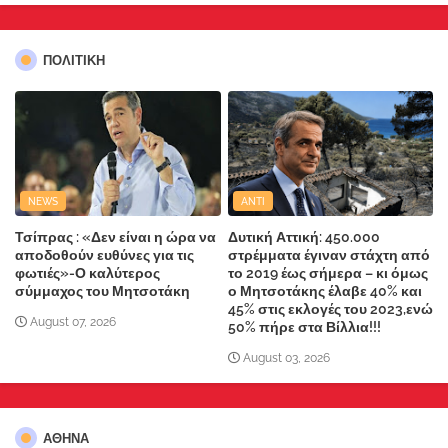
ΠΟΛΙΤΙΚΗ
NEWS
ANTI
Τσίπρας : «Δεν είναι η ώρα να
Δυτική Αττική: 450.000
αποδοθούν ευθύνες για τις
στρέμματα έγιναν στάχτη από
φωτιές»-Ο καλύτερος
το 2019 έως σήμερα – κι όμως
σύμμαχος του Μητσοτάκη
ο Μητσοτάκης έλαβε 40% και
45% στις εκλογές του 2023,ενώ
August 07, 2026
50% πήρε στα Βίλλια!!!
August 03, 2026
ΑΘΗΝΑ