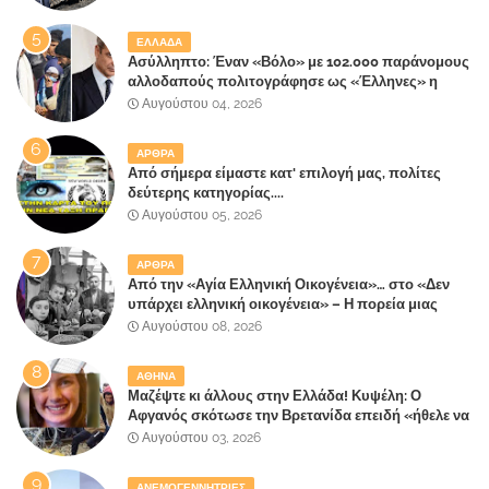
πήρε στα Βίλλια!!!
ΕΛΛΑΔΑ
Ασύλληπτο: Έναν «Βόλο» με 102.000 παράνομους
αλλοδαπούς πολιτογράφησε ως «Έλληνες» η
κυβέρνηση!
Αυγούστου 04, 2026
ΑΡΘΡΑ
Από σήμερα είμαστε κατ' επιλογή μας, πολίτες
δεύτερης κατηγορίας....
Αυγούστου 05, 2026
ΑΡΘΡΑ
Από την «Αγία Ελληνική Οικογένεια»… στο «Δεν
υπάρχει ελληνική οικογένεια» – Η πορεία μιας
κοινωνίας που κινδυνεύει να ξεχάσει ποια είναι
Αυγούστου 08, 2026
ΑΘΗΝΑ
Μαζέψτε κι άλλους στην Ελλάδα! Κυψέλη: Ο
Αφγανός σκότωσε την Βρετανίδα επειδή «ήθελε να
κάνει τη σύντροφό του χριστιανή»
Αυγούστου 03, 2026
ΑΝΕΜΟΓΕΝΝΗΤΡΙΕΣ