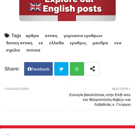
Tags
αρθρα
αττικη
γυμνασιο ερυθρων
δυτικη αττικη
εκ
ελλαδα
ερυθρες
μανδρα
νεα
σχολιο
τοπικα
Facebook
Twi
Wh
ΠΑΛΑΙΌΤΕΡΗ
ΝΕΌΤΕΡΗ
Ευλογία βασιλόπιτας στην ΕΑΒ απο
tter
atsa
τον Μητροπολίτη Θηβών και
Λεβαδείας κ. Γεώργιο
pp