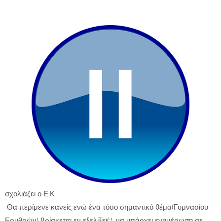
σχολιάζει ο Ε.Κ
Θα περίμενε κανείς ενώ ένα τόσο σημαντικό θέμα(Γυμνασίου
Ερυθρών) βρίσκεται εν εξελίξει(;) ,να υπάρχει ενημέρωση σε