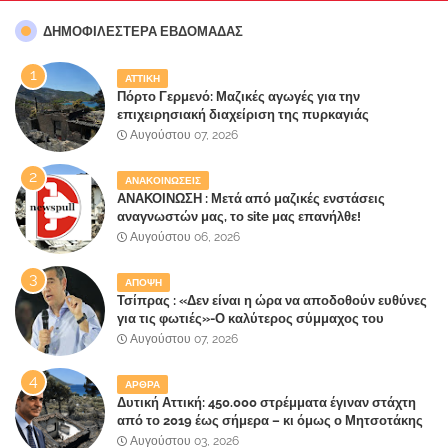
ΔΗΜΟΦΙΛΈΣΤΕΡΑ ΕΒΔΟΜΆΔΑΣ
ΑΤΤΙΚΗ
Πόρτο Γερμενό: Μαζικές αγωγές για την
επιχειρησιακή διαχείριση της πυρκαγιάς
ετοιμάζουν οι κάτοικοι!
Αυγούστου 07, 2026
ΑΝΑΚΟΙΝΩΣΕΙΣ
ΑΝΑΚΟΙΝΩΣΗ : Μετά από μαζικές ενστάσεις
αναγνωστών μας, το site μας επανήλθε!
Αυγούστου 06, 2026
ΑΠΟΨΗ
Τσίπρας : «Δεν είναι η ώρα να αποδοθούν ευθύνες
για τις φωτιές»-Ο καλύτερος σύμμαχος του
Μητσοτάκη
Αυγούστου 07, 2026
ΑΡΘΡΑ
Δυτική Αττική: 450.000 στρέμματα έγιναν στάχτη
από το 2019 έως σήμερα – κι όμως ο Μητσοτάκης
έλαβε 40% και 45% στις εκλογές του 2023,ενώ 50%
Αυγούστου 03, 2026