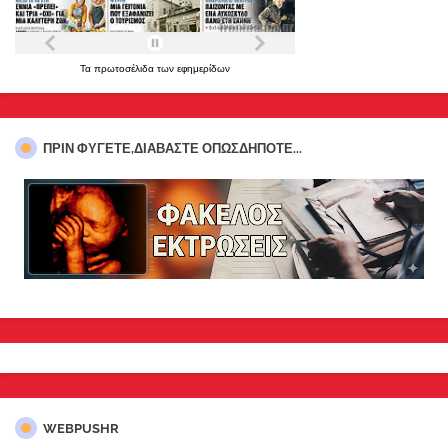
Τα
πρωτοσέλιδα
των
εφημερίδων
ΠΡΊΝ ΦΎΓΕΤΕ,ΔΙΑΒΆΣΤΕ ΟΠΩΣΔΉΠΟΤΕ...
WEBPUSHR