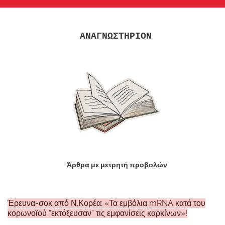
ΑΝΑΓΝΩΣΤΗΡΙΟΝ
Άρθρα με μετρητή προβολών
Έρευνα-σοκ από Ν.Κορέα: «Τα εμβόλια mRNA κατά του
κορωνοϊού “εκτόξευσαν” τις εμφανίσεις καρκίνων»!