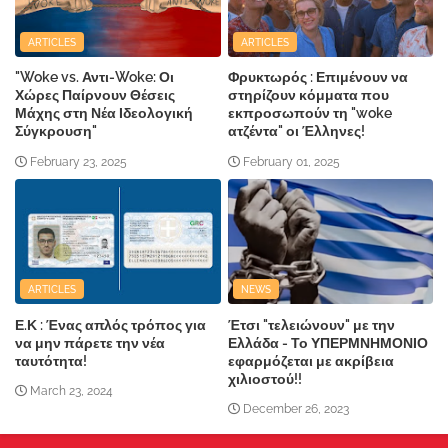
ARTICLES
ARTICLES
"Woke vs. Αντι-Woke: Οι
Φρυκτωρός : Επιμένουν να
Χώρες Παίρνουν Θέσεις
στηρίζουν κόμματα που
Μάχης στη Νέα Ιδεολογική
εκπροσωπούν τη "woke
Σύγκρουση"
ατζέντα" οι Έλληνες!
February 23, 2025
February 01, 2025
ARTICLES
NEWS
Ε.Κ : Ένας απλός τρόπος για
Έτσι "τελειώνουν" με την
να μην πάρετε την νέα
Ελλάδα - Το ΥΠΕΡΜΝΗΜΟΝΙΟ
ταυτότητα!
εφαρμόζεται με ακρίβεια
χιλιοστού!!
March 23, 2024
December 26, 2023