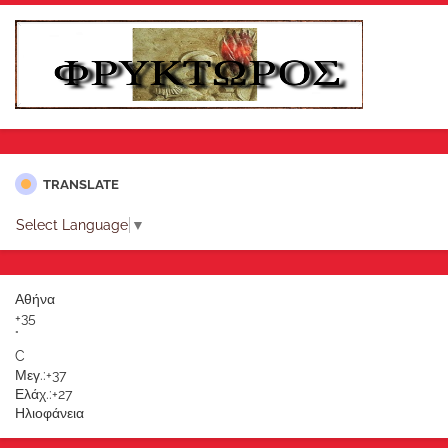
TRANSLATE
Select Language
▼
Αθήνα
+
35
°
C
Μεγ.:
+
37
Ελάχ.:
+
27
Ηλιοφάνεια