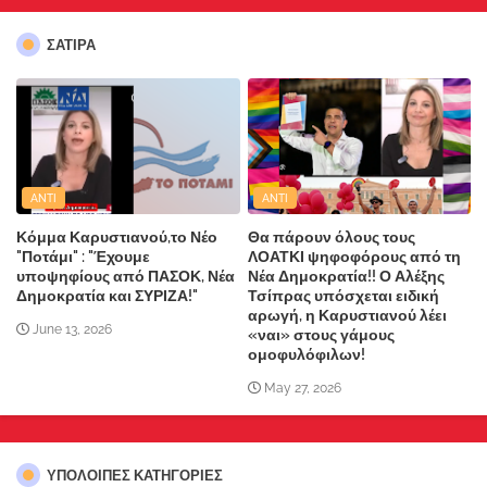
ΣΑΤΙΡΑ
ANTI
ANTI
Κόμμα Καρυστιανού,το Νέο
Θα πάρουν όλους τους
"Ποτάμι" : "Έχουμε
ΛΟΑΤΚΙ ψηφοφόρους από τη
υποψηφίους από ΠΑΣΟΚ, Νέα
Νέα Δημοκρατία!! Ο Αλέξης
Δημοκρατία και ΣΥΡΙΖΑ!"
Τσίπρας υπόσχεται ειδική
αρωγή, η Καρυστιανού λέει
June 13, 2026
«ναι» στους γάμους
ομοφυλόφιλων!
May 27, 2026
ΥΠΌΛΟΙΠΕΣ ΚΑΤΗΓΟΡΊΕΣ