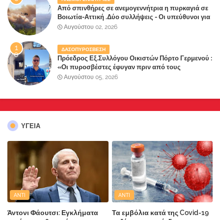
Από σπινθήρες σε ανεμογεννήτρια η πυρκαγιά σε
Βοιωτία-Αττική .Δύο συλλήψεις - Οι υπεύθυνοι για
την λάθος διαχείριση της κατάσβεσης θα
Αυγούστου 02, 2026
"πληρώσουν";
ΔΑΣΟΠΥΡΟΣΒΕΣΗ
Πρόεδρος Εξ.Συλλόγου Οικιστών Πόρτο Γερμενού :
«Οι πυροσβέστες έφυγαν πριν από τους
κατοίκους»
Αυγούστου 05, 2026
ΥΓΕΙΑ
ANTI
ANTI
Άντονι Φάουτσι: Εγκλήματα
Τα εμβόλια κατά της Covid-19