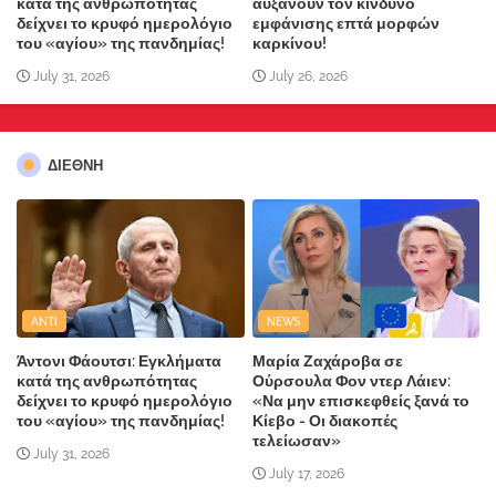
κατά της ανθρωπότητας
αυξάνουν τον κίνδυνο
δείχνει το κρυφό ημερολόγιο
εμφάνισης επτά μορφών
του «αγίου» της πανδημίας!
καρκίνου!
July 31, 2026
July 26, 2026
ΔΙΕΘΝΗ
ANTI
NEWS
Άντονι Φάουτσι: Εγκλήματα
Μαρία Ζαχάροβα σε
κατά της ανθρωπότητας
Ούρσουλα Φον ντερ Λάιεν:
δείχνει το κρυφό ημερολόγιο
«Να μην επισκεφθείς ξανά το
του «αγίου» της πανδημίας!
Κίεβο - Οι διακοπές
τελείωσαν»
July 31, 2026
July 17, 2026