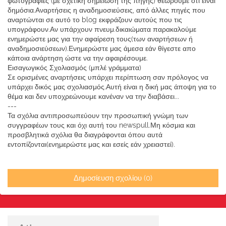
φωτογραφίες (με σχετική σημείωση της πηγής) θεωρούμε ότι είναι
δημόσια.Αναρτήσεις η αναδημοσιεύσεις, από άλλες πηγές που
αναρτώνται σε αυτό το blog εκφράζουν αυτούς που τις
υπογράφουν.Αν υπάρχουν πνευμ.δικαιώματα παρακαλούμε
ενημερώστε μας για την αφαίρεση τους(των αναρτήσεων ή
αναδημοσιεύσεων).Ενημερώστε μας άμεσα εάν θίγεστε απο
κάποια ανάρτηση ώστε να την αφαιρέσουμε.
Εισαγωγικός Σχολιασμός (μπλέ γράμματα)
Σε ορισμένες αναρτήσεις υπάρχει περίπτωση σαν πρόλογος να
υπάρχει δικός μας σχολιασμός.Αυτή είναι η δική μας άποψη για το
θέμα και δεν υποχρεώνουμε κανέναν να την διαβάσει...
---
Τα σχόλια αντιπροσωπεύουν την προσωπική γνώμη των
συγγραφέων τους και όχι αυτή του newspull.Μη κόσμια και
προσβλητικά σχόλια θα διαγράφονται όπου αυτά
εντοπίζονται(ενημερώστε μας και εσείς εάν χρειαστεί).
Δημοσίευση σχολίου (0)