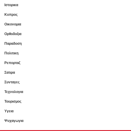
Ιστορικα
Κυπρος
Οικονομια
Ορθοδοξια
Παραδοση
Πολιτικη
Ρεπορταζ
Σατιρα
Συνταγες
Τεχνολογια
Τουρισμος
Υγεια
Ψυχαγωγια