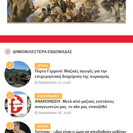
ΔΗΜΟΦΙΛΈΣΤΕΡΑ ΕΒΔΟΜΆΔΑΣ
ΑΤΤΙΚΗ
Πόρτο Γερμενό: Μαζικές αγωγές για την
επιχειρησιακή διαχείριση της πυρκαγιάς
ετοιμάζουν οι κάτοικοι!
Αυγούστου 07, 2026
ΑΝΑΚΟΙΝΩΣΕΙΣ
ΑΝΑΚΟΙΝΩΣΗ : Μετά από μαζικές ενστάσεις
αναγνωστών μας, το site μας επανήλθε!
Αυγούστου 06, 2026
ΑΠΟΨΗ
Τσίπρας : «Δεν είναι η ώρα να αποδοθούν ευθύνες