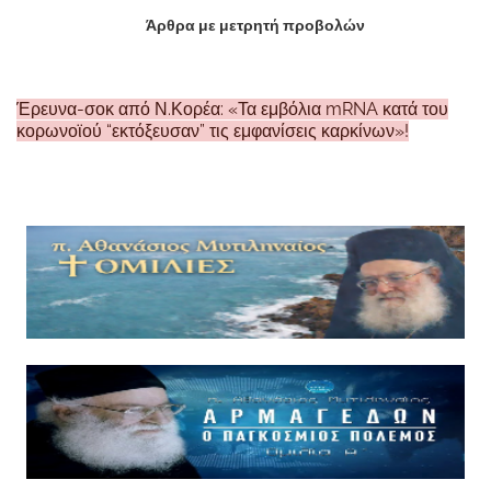
Άρθρα με μετρητή προβολών
Έρευνα-σοκ από Ν.Κορέα: «Τα εμβόλια mRNA κατά του
κορωνοϊού “εκτόξευσαν” τις εμφανίσεις καρκίνων»!