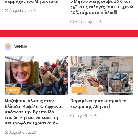
σύμμαχος του Μητσοτάκη
ο Μητσοτάκης έλαβε 40% και
45% στις εκλογές του 2023,ενώ
August 07, 2026
50% πήρε στα Βίλλια!!!
August 03, 2026
ΑΘΗΝΑ
NEWS
NEWS
Μαζέψτε κι άλλους στην
Παραμένει τριτοκοσμικό το
Ελλάδα! Κυψέλη: Ο Αφγανός
κέντρο της Αθήνας!
σκότωσε την Βρετανίδα
July 28, 2026
επειδή «ήθελε να κάνει τη
σύντροφό του χριστιανή»
August 03, 2026