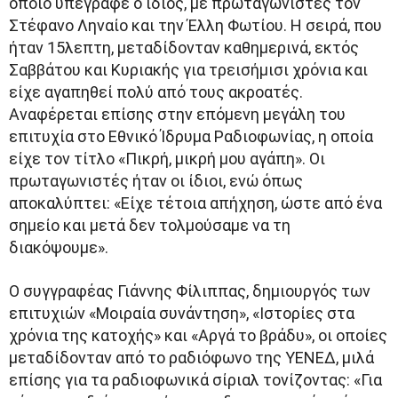
οποίο υπέγραφε ο ίδιος, με πρωταγωνιστές τον
Στέφανο Ληναίο και την Έλλη Φωτίου. Η σειρά, που
ήταν 15λεπτη, μεταδίδονταν καθημερινά, εκτός
Σαββάτου και Κυριακής για τρεισήμισι χρόνια και
είχε αγαπηθεί πολύ από τους ακροατές.
Αναφέρεται επίσης στην επόμενη μεγάλη του
επιτυχία στο Εθνικό Ίδρυμα Ραδιοφωνίας, η οποία
είχε τον τίτλο «Πικρή, μικρή μου αγάπη». Οι
πρωταγωνιστές ήταν οι ίδιοι, ενώ όπως
αποκαλύπτει: «Είχε τέτοια απήχηση, ώστε από ένα
σημείο και μετά δεν τολμούσαμε να τη
διακόψουμε».
Ο συγγραφέας Γιάννης Φίλιππας, δημιουργός των
επιτυχιών «Μοιραία συνάντηση», «Ιστορίες στα
χρόνια της κατοχής» και «Αργά το βράδυ», οι οποίες
μεταδίδονταν από το ραδιόφωνο της ΥΕΝΕΔ, μιλά
επίσης για τα ραδιοφωνικά σίριαλ τονίζοντας: «Για