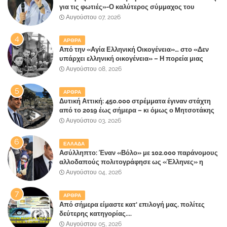
για τις φωτιές»-Ο καλύτερος σύμμαχος του
Μητσοτάκη
Αυγούστου 07, 2026
ΑΡΘΡΑ
Από την «Αγία Ελληνική Οικογένεια»… στο «Δεν
υπάρχει ελληνική οικογένεια» – Η πορεία μιας
κοινωνίας που κινδυνεύει να ξεχάσει ποια είναι
Αυγούστου 08, 2026
ΑΡΘΡΑ
Δυτική Αττική: 450.000 στρέμματα έγιναν στάχτη
από το 2019 έως σήμερα – κι όμως ο Μητσοτάκης
έλαβε 40% και 45% στις εκλογές του 2023,ενώ 50%
Αυγούστου 03, 2026
πήρε στα Βίλλια!!!
ΕΛΛΑΔΑ
Ασύλληπτο: Έναν «Βόλο» με 102.000 παράνομους
αλλοδαπούς πολιτογράφησε ως «Έλληνες» η
κυβέρνηση!
Αυγούστου 04, 2026
ΑΡΘΡΑ
Από σήμερα είμαστε κατ' επιλογή μας, πολίτες
δεύτερης κατηγορίας....
Αυγούστου 05, 2026