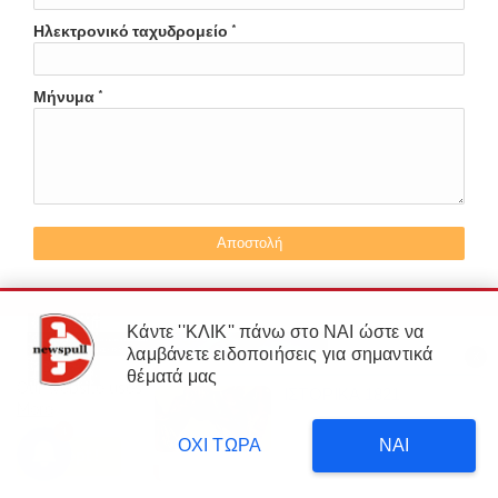
Ηλεκτρονικό ταχυδρομείο
*
Μήνυμα
*
Κάντε ''ΚΛΙΚ'' πάνω στο ΝΑΙ ώστε να
λαμβάνετε ειδοποιήσεις για σημαντικά
×
θέματά μας
Our website uses cookies to enhance your experience.
Learn
ΔΙΑΒΑΣΤΕ
More
Δυτική Αττική: 450.000
3
στρέμματα έγιναν στάχτη επι
ΟΧΙ ΤΩΡΑ
ΝΑΙ
κυβέρνησης Μητσοτάκη!
Accept !