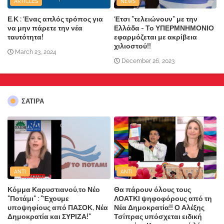
ARTICLES
NEWS
Ε.Κ : Ένας απλός τρόπος για
Έτσι "τελειώνουν" με την
να μην πάρετε την νέα
Ελλάδα - Το ΥΠΕΡΜΝΗΜΟΝΙΟ
ταυτότητα!
εφαρμόζεται με ακρίβεια
χιλιοστού!!
March 23, 2024
December 26, 2023
ΣΑΤΙΡΑ
ANTI
ANTI
Κόμμα Καρυστιανού,το Νέο
Θα πάρουν όλους τους
"Ποτάμι" : "Έχουμε
ΛΟΑΤΚΙ ψηφοφόρους από τη
υποψηφίους από ΠΑΣΟΚ, Νέα
Νέα Δημοκρατία!! Ο Αλέξης
Δημοκρατία και ΣΥΡΙΖΑ!"
Τσίπρας υπόσχεται ειδική