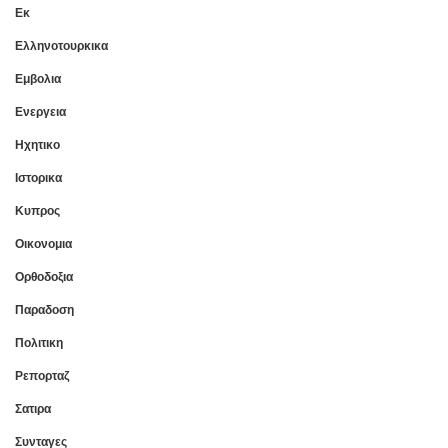
Εκ
Ελληνοτουρκικα
Εμβολια
Ενεργεια
Ηχητικο
Ιστορικα
Κυπρος
Οικονομια
Ορθοδοξια
Παραδοση
Πολιτικη
Ρεπορταζ
Σατιρα
Συνταγες