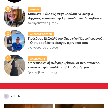
ΑΘΗΝΑ
Μαζέψτε κι άλλους στην Ελλάδα! Κυψέλη: Ο
Αφγανός σκότωσε την Βρετανίδα επειδή «ήθελε να
κάνει τη σύντροφό του χριστιανή»
Αυγούστου 03, 2026
ΔΑΣΟΠΥΡΟΣΒΕΣΗ
Πρόεδρος Εξ.Συλλόγου Οικιστών Πόρτο Γερμενού :
«Οι πυροσβέστες έφυγαν πριν από τους
κατοίκους»
Αυγούστου 05, 2026
ΑΛΕΠΟΧΩΡΙ
Ως "επιτακτική ανάγκη" κρίνουν οι περισσότεροι
κάτοικοι,την τοποθέτηση "Αντιδημάρχου
Παραλιακής Ζώνης" στο Δήμο Μάνδρας-Ειδυλλίας!
Νοεμβρίου 29, 2023
ΥΓΕΙΑ