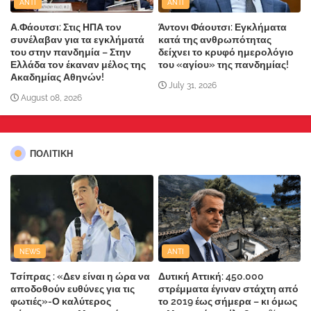
ANTI
ANTI
Α.Φάουτσι: Στις ΗΠΑ τον
Άντονι Φάουτσι: Εγκλήματα
συνέλαβαν για τα εγκλήματά
κατά της ανθρωπότητας
του στην πανδημία – Στην
δείχνει το κρυφό ημερολόγιο
Ελλάδα τον έκαναν μέλος της
του «αγίου» της πανδημίας!
Ακαδημίας Αθηνών!
July 31, 2026
August 08, 2026
ΠΟΛΙΤΙΚΗ
NEWS
ANTI
Τσίπρας : «Δεν είναι η ώρα να
Δυτική Αττική: 450.000
αποδοθούν ευθύνες για τις
στρέμματα έγιναν στάχτη από
φωτιές»-Ο καλύτερος
το 2019 έως σήμερα – κι όμως