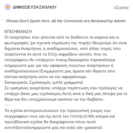
0Σχόλια
ΔΗΜΟΣΊΕΥΣΗ ΣΧΟΛΊΟΥ
* Please Don't Spam Here. All the Comments are Reviewed by Admin.
ΕΠΙΣΗΜΑΝΣΗ
Οι αναρτήσεις που γίνονται από το διαδίκτυο τα κείμενα και οι
φωτογραφίες (με σχετική σημείωση της πηγής) θεωρούμε ότι είναι
δημόσια.Αναρτήσεις η αναδημοσιεύσεις, από άλλες πηγές που
αναρτώνται σε αυτό το blog εκφράζουν αυτούς που τις
υπογράφουν.Αν υπάρχουν πνευμ.δικαιώματα παρακαλούμε
ενημερώστε μας για την αφαίρεση τους(των αναρτήσεων ή
αναδημοσιεύσεων).Ενημερώστε μας άμεσα εάν θίγεστε απο
κάποια ανάρτηση ώστε να την αφαιρέσουμε.
Εισαγωγικός Σχολιασμός (μπλέ γράμματα)
Σε ορισμένες αναρτήσεις υπάρχει περίπτωση σαν πρόλογος να
υπάρχει δικός μας σχολιασμός.Αυτή είναι η δική μας άποψη για το
θέμα και δεν υποχρεώνουμε κανέναν να την διαβάσει...
---
Τα σχόλια αντιπροσωπεύουν την προσωπική γνώμη των
συγγραφέων τους και όχι αυτή του newspull.Μη κόσμια και
προσβλητικά σχόλια θα διαγράφονται όπου αυτά
εντοπίζονται(ενημερώστε μας και εσείς εάν χρειαστεί).