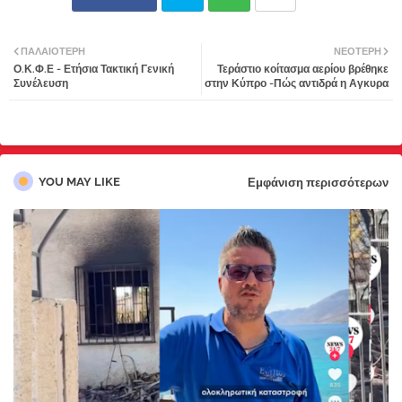
Twi
Wh
ΠΑΛΑΙΌΤΕΡΗ
ΝΕΌΤΕΡΗ
Ο.Κ.Φ.Ε - Ετήσια Τακτική Γενική
Τεράστιο κοίτασμα αερίου βρέθηκε
tter
atsa
Συνέλευση
στην Κύπρο -Πώς αντιδρά η Αγκυρα
pp
YOU MAY LIKE
Εμφάνιση περισσότερων