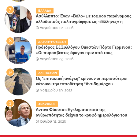
ΕΛΛΑΔΑ
Ασύλληπτο: Έναν «Βόλο» με 102.000 παράνομους
αλλοδαπούς πολιτογράφησε ως «Έλληνες» η
κυβέρνηση!
Αυγούστου 04, 2026
ΔΑΣΟΠΥΡΟΣΒΕΣΗ
Πρόεδρος Εξ.Συλλόγου Οικιστών Πόρτο Γερμενού :
«Οι πυροσβέστες έφυγαν πριν από τους
κατοίκους»
Αυγούστου 05, 2026
ΑΛΕΠΟΧΩΡΙ
Ως "επιτακτική ανάγκη" κρίνουν οι περισσότεροι
κάτοικοι,την τοποθέτηση "Αντιδημάρχου
Παραλιακής Ζώνης" στο Δήμο Μάνδρας-Ειδυλλίας!
Νοεμβρίου 29, 2023
ΑΝΔΡΩΝΗΣ
Άντονι Φάουτσι: Εγκλήματα κατά της
ανθρωπότητας δείχνει το κρυφό ημερολόγιο του
«αγίου» της πανδημίας!
Ιουλίου 31, 2026