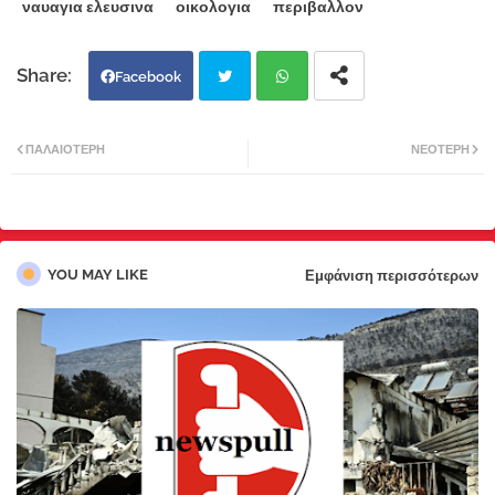
ναυαγια ελευσινα
οικολογια
περιβαλλον
Facebook
Twi
Wh
ΠΑΛΑΙΌΤΕΡΗ
ΝΕΌΤΕΡΗ
tter
atsa
pp
YOU MAY LIKE
Εμφάνιση περισσότερων