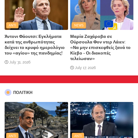
ANTI
NEWS
Άντονι Φάουτσι: Εγκλήματα
Μαρία Ζαχάροβα σε
κατά της ανθρωπότητας
Ούρσουλα Φον ντερ Λάιεν:
δείχνει το κρυφό ημερολόγιο
«Να μην επισκεφθείς ξανά το
του «αγίου» της πανδημίας!
Κίεβο - Οι διακοπές
τελείωσαν»
July 31, 2026
July 17, 2026
ΠΟΛΙΤΙΚΗ
ANTI
ANTI