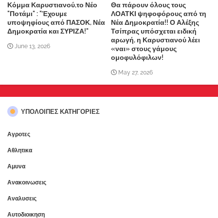
Κόμμα Καρυστιανού,το Νέο
Θα πάρουν όλους τους
"Ποτάμι" : "Έχουμε
ΛΟΑΤΚΙ ψηφοφόρους από τη
υποψηφίους από ΠΑΣΟΚ, Νέα
Νέα Δημοκρατία!! Ο Αλέξης
Δημοκρατία και ΣΥΡΙΖΑ!"
Τσίπρας υπόσχεται ειδική
αρωγή, η Καρυστιανού λέει
June 13, 2026
«ναι» στους γάμους
ομοφυλόφιλων!
May 27, 2026
ΥΠΌΛΟΙΠΕΣ ΚΑΤΗΓΟΡΊΕΣ
Αγροτες
Αθλητικα
Αμυνα
Ανακοινωσεις
Αναλυσεις
Αυτοδιοικηση