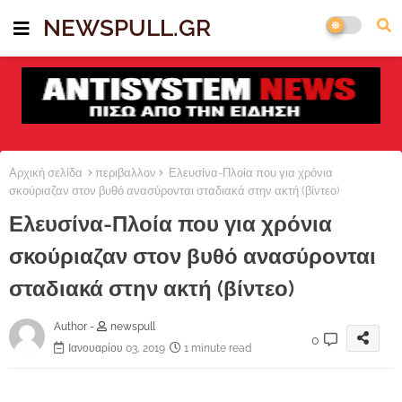
NEWSPULL.GR
Αρχική σελίδα
περιβαλλον
Ελευσίνα-Πλοία που για χρόνια
σκούριαζαν στον βυθό ανασύρονται σταδιακά στην ακτή (βίντεο)
Ελευσίνα-Πλοία που για χρόνια
σκούριαζαν στον βυθό ανασύρονται
σταδιακά στην ακτή (βίντεο)
Author -
newspull
0
Ιανουαρίου 03, 2019
1 minute read