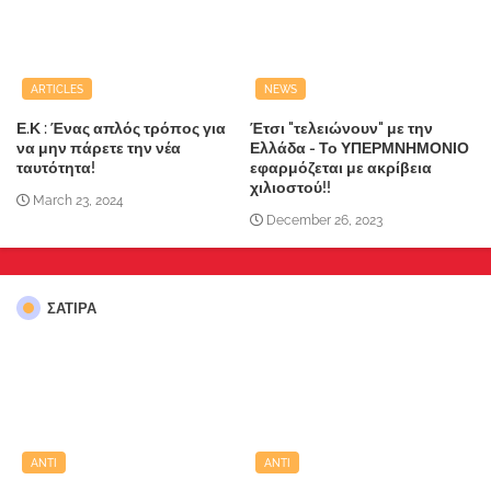
ARTICLES
NEWS
Ε.Κ : Ένας απλός τρόπος για
Έτσι "τελειώνουν" με την
να μην πάρετε την νέα
Ελλάδα - Το ΥΠΕΡΜΝΗΜΟΝΙΟ
ταυτότητα!
εφαρμόζεται με ακρίβεια
χιλιοστού!!
March 23, 2024
December 26, 2023
ΣΑΤΙΡΑ
ANTI
ANTI