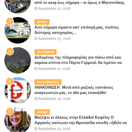
από το 2019 έως σήμερα – κι όμως ο Μητσοτάκης
έλαβε 40% και 45% στις εκλογές του 2023,ενώ 50%
Αυγούστου 03, 2026
πήρε στα Βίλλια!!!
ΑΡΘΡΑ
Από σήμερα είμαστε κατ' επιλογή μας, πολίτες
δεύτερης κατηγορίας....
Αυγούστου 05, 2026
ΑΙΓΟΣΘΕΝΑ
Δεδομένης της πληροφορίας για πάνω από 100
καμένα σπίτια στο Πόρτο Γερμενό, θα πρέπει να
αναζητηθούν ευθύνες για την ολοσχερή
Αυγούστου 01, 2026
καταστροφή του τελευταίου πνεύμονα, του
επίγειου παραδείσου της Αττικής
ΑΝΑΚΟΙΝΩΣΕΙΣ
ΑΝΑΚΟΙΝΩΣΗ : Μετά από μαζικές ενστάσεις
αναγνωστών μας, το site μας επανήλθε!
Αυγούστου 06, 2026
ΑΘΗΝΑ
Μαζέψτε κι άλλους στην Ελλάδα! Κυψέλη: Ο
Αφγανός σκότωσε την Βρετανίδα επειδή «ήθελε να
κάνει τη σύντροφό του χριστιανή»
Αυγούστου 03, 2026