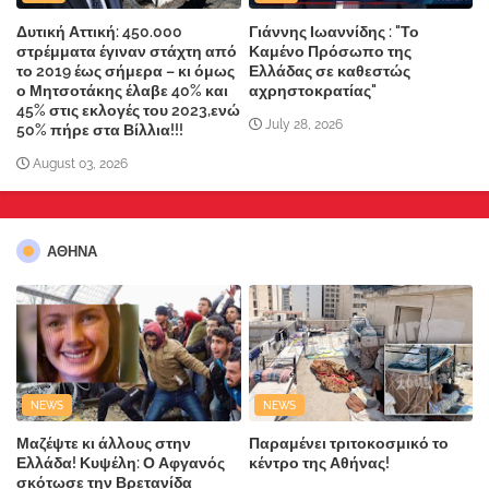
Δυτική Αττική: 450.000
Γιάννης Ιωαννίδης : "Το
στρέμματα έγιναν στάχτη από
Καμένο Πρόσωπο της
το 2019 έως σήμερα – κι όμως
Ελλάδας σε καθεστώς
ο Μητσοτάκης έλαβε 40% και
αχρηστοκρατίας"
45% στις εκλογές του 2023,ενώ
July 28, 2026
50% πήρε στα Βίλλια!!!
August 03, 2026
ΑΘΗΝΑ
NEWS
NEWS
Μαζέψτε κι άλλους στην
Παραμένει τριτοκοσμικό το
Ελλάδα! Κυψέλη: Ο Αφγανός
κέντρο της Αθήνας!
σκότωσε την Βρετανίδα