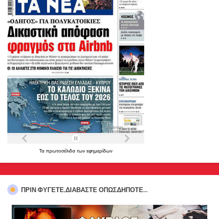
Τα
πρωτοσέλιδα
των
εφημερίδων
ΠΡΊΝ ΦΎΓΕΤΕ,ΔΙΑΒΆΣΤΕ ΟΠΩΣΔΉΠΟΤΕ...