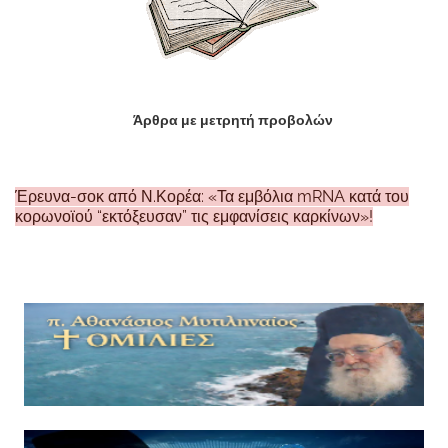
Άρθρα με μετρητή προβολών
Έρευνα-σοκ από Ν.Κορέα: «Τα εμβόλια mRNA κατά του
κορωνοϊού “εκτόξευσαν” τις εμφανίσεις καρκίνων»!