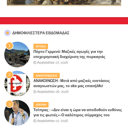
ΔΗΜΟΦΙΛΈΣΤΕΡΑ ΕΒΔΟΜΆΔΑΣ
ΑΤΤΙΚΗ
Πόρτο Γερμενό: Μαζικές αγωγές για την
επιχειρησιακή διαχείριση της πυρκαγιάς
ετοιμάζουν οι κάτοικοι!
Αυγούστου 07, 2026
ΑΝΑΚΟΙΝΩΣΕΙΣ
ΑΝΑΚΟΙΝΩΣΗ : Μετά από μαζικές ενστάσεις
αναγνωστών μας, το site μας επανήλθε!
Αυγούστου 06, 2026
ΑΠΟΨΗ
Τσίπρας : «Δεν είναι η ώρα να αποδοθούν ευθύνες
για τις φωτιές»-Ο καλύτερος σύμμαχος του
Μητσοτάκη
Αυγούστου 07, 2026