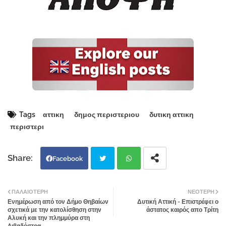
Tags
αττικη
δημος περιστεριου
δυτικη αττικη
περιστερι
Facebook
Twi
Wh
ΠΑΛΑΙΌΤΕΡΗ
ΝΕΌΤΕΡΗ
Ενημέρωση από τον Δήμο Θηβαίων
Δυτική Αττική - Επιστρέφει ο
tter
atsa
σχετικά με την κατολίσθηση στην
άστατος καιρός απο Τρίτη
Αλυκή και την πλημμύρα στη