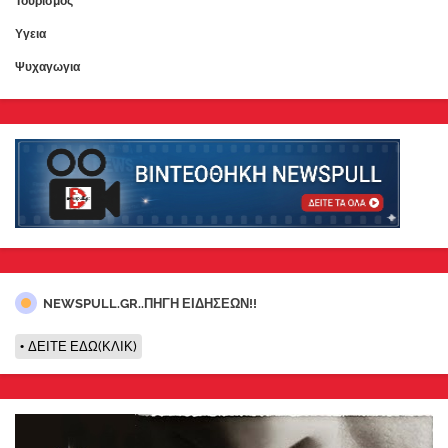
Τουρισμος
Υγεια
Ψυχαγωγια
NEWSPULL.GR..ΠΗΓΗ ΕΙΔΗΣΕΩΝ!!
ΔΕΙΤΕ ΕΔΩ(ΚΛΙΚ)