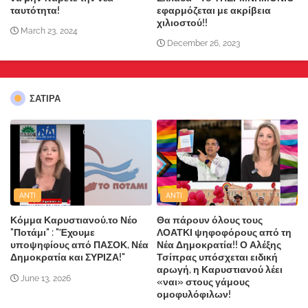
ταυτότητα!
εφαρμόζεται με ακρίβεια
χιλιοστού!!
March 23, 2024
December 26, 2023
ΣΑΤΙΡΑ
ANTI
ANTI
Κόμμα Καρυστιανού,το Νέο
Θα πάρουν όλους τους
"Ποτάμι" : "Έχουμε
ΛΟΑΤΚΙ ψηφοφόρους από τη
υποψηφίους από ΠΑΣΟΚ, Νέα
Νέα Δημοκρατία!! Ο Αλέξης
Δημοκρατία και ΣΥΡΙΖΑ!"
Τσίπρας υπόσχεται ειδική
αρωγή, η Καρυστιανού λέει
June 13, 2026
«ναι» στους γάμους
ομοφυλόφιλων!