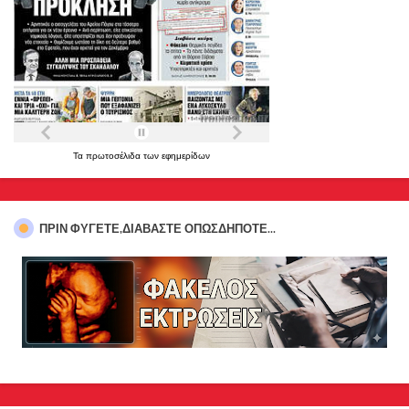
Τα
πρωτοσέλιδα
των
εφημερίδων
ΠΡΊΝ ΦΎΓΕΤΕ,ΔΙΑΒΆΣΤΕ ΟΠΩΣΔΉΠΟΤΕ...