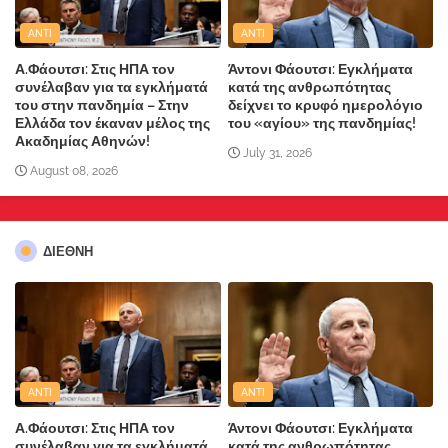
ANTI
ANTI
Α.Φάουτσι: Στις ΗΠΑ τον
Άντονι Φάουτσι: Εγκλήματα
συνέλαβαν για τα εγκλήματά
κατά της ανθρωπότητας
του στην πανδημία – Στην
δείχνει το κρυφό ημερολόγιο
Ελλάδα τον έκαναν μέλος της
του «αγίου» της πανδημίας!
Ακαδημίας Αθηνών!
July 31, 2026
August 08, 2026
ΔΙΕΘΝΗ
ANTI
ANTI
Α.Φάουτσι: Στις ΗΠΑ τον
Άντονι Φάουτσι: Εγκλήματα
συνέλαβαν για τα εγκλήματά
κατά της ανθρωπότητας