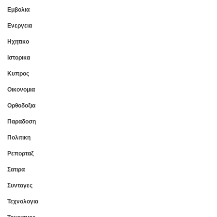
Εμβολια
Ενεργεια
Ηχητικο
Ιστορικα
Κυπρος
Οικονομια
Ορθοδοξια
Παραδοση
Πολιτικη
Ρεπορταζ
Σατιρα
Συνταγες
Τεχνολογια