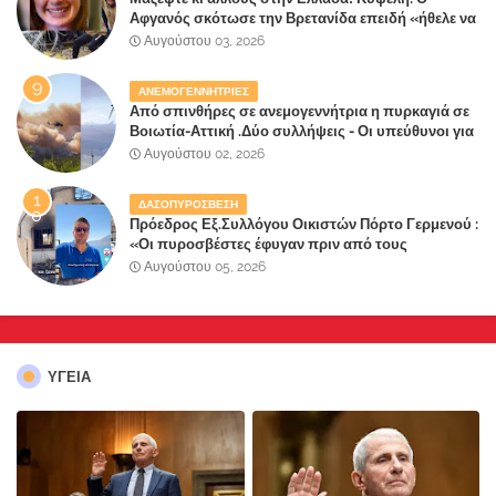
Αφγανός σκότωσε την Βρετανίδα επειδή «ήθελε να
κάνει τη σύντροφό του χριστιανή»
Αυγούστου 03, 2026
ΑΝΕΜΟΓΕΝΝΗΤΡΙΕΣ
Από σπινθήρες σε ανεμογεννήτρια η πυρκαγιά σε
Βοιωτία-Αττική .Δύο συλλήψεις - Οι υπεύθυνοι για
την λάθος διαχείριση της κατάσβεσης θα
Αυγούστου 02, 2026
"πληρώσουν";
ΔΑΣΟΠΥΡΟΣΒΕΣΗ
Πρόεδρος Εξ.Συλλόγου Οικιστών Πόρτο Γερμενού :
«Οι πυροσβέστες έφυγαν πριν από τους
κατοίκους»
Αυγούστου 05, 2026
ΥΓΕΙΑ