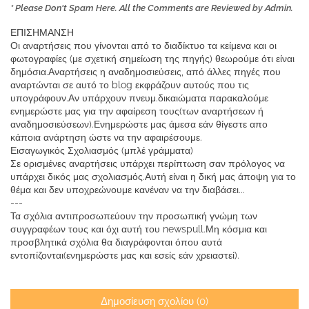
* Please Don't Spam Here. All the Comments are Reviewed by Admin.
ΕΠΙΣΗΜΑΝΣΗ
Οι αναρτήσεις που γίνονται από το διαδίκτυο τα κείμενα και οι
φωτογραφίες (με σχετική σημείωση της πηγής) θεωρούμε ότι είναι
δημόσια.Αναρτήσεις η αναδημοσιεύσεις, από άλλες πηγές που
αναρτώνται σε αυτό το blog εκφράζουν αυτούς που τις
υπογράφουν.Αν υπάρχουν πνευμ.δικαιώματα παρακαλούμε
ενημερώστε μας για την αφαίρεση τους(των αναρτήσεων ή
αναδημοσιεύσεων).Ενημερώστε μας άμεσα εάν θίγεστε απο
κάποια ανάρτηση ώστε να την αφαιρέσουμε.
Εισαγωγικός Σχολιασμός (μπλέ γράμματα)
Σε ορισμένες αναρτήσεις υπάρχει περίπτωση σαν πρόλογος να
υπάρχει δικός μας σχολιασμός.Αυτή είναι η δική μας άποψη για το
θέμα και δεν υποχρεώνουμε κανέναν να την διαβάσει...
---
Τα σχόλια αντιπροσωπεύουν την προσωπική γνώμη των
συγγραφέων τους και όχι αυτή του newspull.Μη κόσμια και
προσβλητικά σχόλια θα διαγράφονται όπου αυτά
εντοπίζονται(ενημερώστε μας και εσείς εάν χρειαστεί).
Δημοσίευση σχολίου (0)