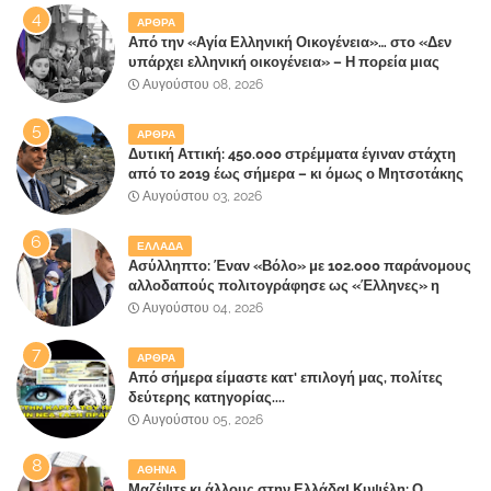
ΑΡΘΡΑ
Από την «Αγία Ελληνική Οικογένεια»… στο «Δεν
υπάρχει ελληνική οικογένεια» – Η πορεία μιας
κοινωνίας που κινδυνεύει να ξεχάσει ποια είναι
Αυγούστου 08, 2026
ΑΡΘΡΑ
Δυτική Αττική: 450.000 στρέμματα έγιναν στάχτη
από το 2019 έως σήμερα – κι όμως ο Μητσοτάκης
έλαβε 40% και 45% στις εκλογές του 2023,ενώ 50%
Αυγούστου 03, 2026
πήρε στα Βίλλια!!!
ΕΛΛΑΔΑ
Ασύλληπτο: Έναν «Βόλο» με 102.000 παράνομους
αλλοδαπούς πολιτογράφησε ως «Έλληνες» η
κυβέρνηση!
Αυγούστου 04, 2026
ΑΡΘΡΑ
Από σήμερα είμαστε κατ' επιλογή μας, πολίτες
δεύτερης κατηγορίας....
Αυγούστου 05, 2026
ΑΘΗΝΑ
Μαζέψτε κι άλλους στην Ελλάδα! Κυψέλη: Ο