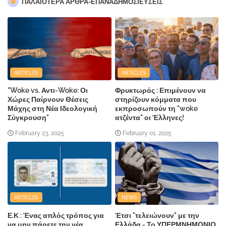
ΠΑΛΑΙΟΤΕΡΑ ΑΡΘΡΑ-ΕΠΑΝΑΔΗΜΟΣΙΕΥΣΕΙΣ
ARTICLES
ARTICLES
"Woke vs. Αντι-Woke: Οι
Φρυκτωρός : Επιμένουν να
Χώρες Παίρνουν Θέσεις
στηρίζουν κόμματα που
Μάχης στη Νέα Ιδεολογική
εκπροσωπούν τη "woke
Σύγκρουση"
ατζέντα" οι Έλληνες!
February 23, 2025
February 01, 2025
ARTICLES
NEWS
Ε.Κ : Ένας απλός τρόπος για
Έτσι "τελειώνουν" με την
να μην πάρετε την νέα
Ελλάδα - Το ΥΠΕΡΜΝΗΜΟΝΙΟ