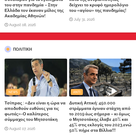
του στην πανδημία – Στην
δείχνει το κρυφό ημερολόγιο
Ελλάδα τον έκαναν μέλος της
του «αγίου» της πανδημίας!
Ακαδημίας Αθηνών!
July 31, 2026
August 08, 2026
ΠΟΛΙΤΙΚΗ
NEWS
ANTI
Τσίπρας : «Δεν είναι η ώρα να
Δυτική Αττική: 450.000
αποδοθούν ευθύνες για τις
στρέμματα έγιναν στάχτη από
φωτιές»-Ο καλύτερος
το 2019 έως σήμερα – κι όμως
σύμμαχος του Μητσοτάκη
ο Μητσοτάκης έλαβε 40% και
45% στις εκλογές του 2023,ενώ
August 07, 2026
50% πήρε στα Βίλλια!!!