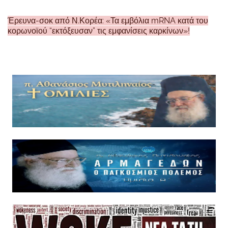
Έρευνα-σοκ από Ν.Κορέα: «Τα εμβόλια mRNA κατά του
κορωνοϊού “εκτόξευσαν” τις εμφανίσεις καρκίνων»!