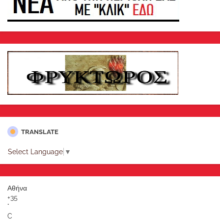
TRANSLATE
Select Language
▼
Αθήνα
+
35
°
C