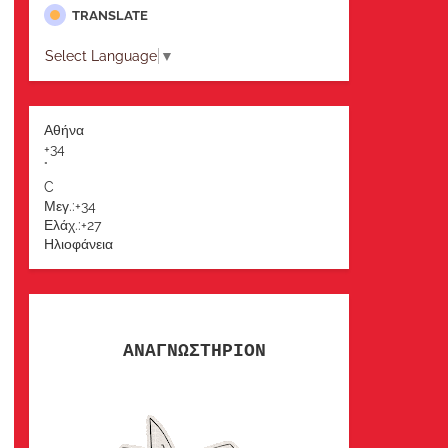
TRANSLATE
Select Language
▼
Αθήνα
+
34
°
C
Μεγ.:
+
34
Ελάχ.:
+
27
Ηλιοφάνεια
ΑΝΑΓΝΩΣΤΗΡΙΟΝ