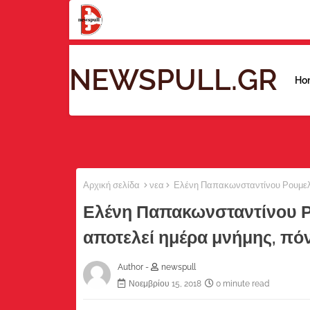
NEWSPULL.GR
Ho
Αρχική σελίδα
νεα
Ελένη Παπακωνσταντίνου Ρουμελιώ
Ελένη Παπακωνσταντίνου Ρ
αποτελεί ημέρα μνήμης, πόν
Author -
newspull
Νοεμβρίου 15, 2018
0 minute read