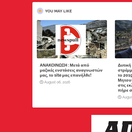
YOU MAY LIKE
ΑΝΑΚΟΙΝΩΣΗ : Μετά από
Δυτική
μαζικές ενστάσεις αναγνωστών
στρέμμ
μας, το site μας επανήλθε!
το 201
Μητσοτ
August 06, 2026
στις ε
πήρε στ
Augus