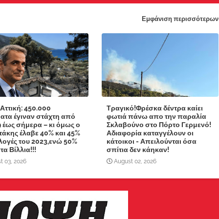
Εμφάνιση περισσότερων
 Αττική: 450.000
Τραγικό!Φρέσκα δέντρα καίει
ατα έγιναν στάχτη από
φωτιά πάνω απο την παραλία
9 έως σήμερα – κι όμως ο
Σκλαβούνο στο Πόρτο Γερμενό!
άκης έλαβε 40% και 45%
Αδιαφορία καταγγέλουν οι
κλογές του 2023,ενώ 50%
κάτοικοι - Απειλούνται όσα
α Βίλλια!!!
σπίτια δεν κάηκαν!
t 03, 2026
August 02, 2026