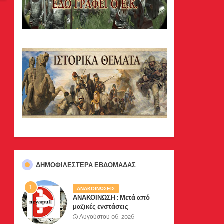
ΔΗΜΟΦΙΛΈΣΤΕΡΑ ΕΒΔΟΜΆΔΑΣ
ΑΝΑΚΟΙΝΩΣΕΙΣ
ΑΝΑΚΟΙΝΩΣΗ : Μετά από
μαζικές ενστάσεις
αναγνωστών μας, το site μας
Αυγούστου 06, 2026