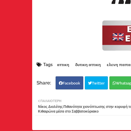
Tags
αττικη
δυτικη αττικη
ελενη παπα
Facebook
Twitter
Whatsa
ΠΑΛΑΙΌΤΕΡΗ
Νίκος Διολέτης:Πιθανότητα χιονόπτωσης στην κορυφή τ
Κιθαιρώνα μέσα στο Σαββατοκύριακο