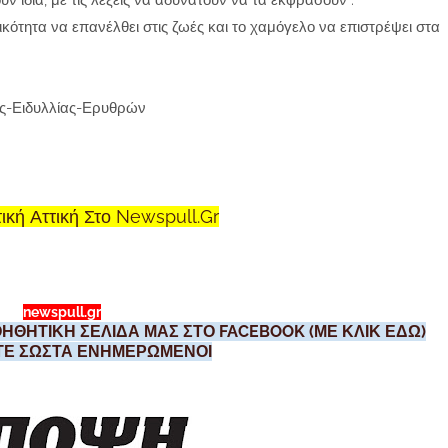
ίδια, με τις λέξεις να αδυνατούν να τα εκφράσουν .
κότητα να επανέλθει στις ζωές και το χαμόγελο να επιστρέψει στα
ς-Ειδυλλίας-Ερυθρών
ική Αττική Στο Newspull.Gr
newspull.gr
ΗΘΗΤΙΚΗ ΣΕΛΙΔΑ ΜΑΣ ΣΤΟ FACEBOOK (ΜΕ ΚΛΙΚ ΕΔΩ)
ΣΤΕ ΣΩΣΤΑ ΕΝΗΜΕΡΩΜΕΝΟΙ