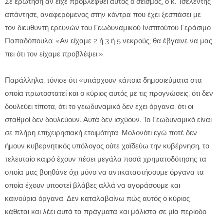
Σε ερώτηση αν είχε προβλεφθεί αυτός ο σεισμός, ο κ. Τσελέντης
απάντησε, αναφερόμενος στην κόντρα που έχει ξεσπάσει με
τον διευθυντή ερευνών του Γεωδυναμικού Ινστιτούτου Γεράσιμο
Παπαδόπουλο: «Αν είχαμε 2 ή 3 ή 5 νεκρούς, θα έβγαινε να μας
πει ότι τον είχαμε προβλέψει;».
Παράλληλα, τόνισε ότι «υπάρχουν κάποια δημοσιεύματα στα
οποία πρωτοστατεί και ο κύριος αυτός με τις προγνώσεις, ότι δεν
δουλεύει τίποτα, ότι το γεωδυναμικό δεν έχει όργανα, ότι οι
σταθμοί δεν δουλεύουν. Αυτά δεν ισχύουν. Το Γεωδυναμικό είναι
σε πλήρη επιχειρησιακή ετοιμότητα. Μολονότι εγώ ποτέ δεν
ήμουν κυβερνητικός υπόλογος ούτε χαϊδεύω την κυβέρνηση, το
τελευταίο καιρό έχουν πέσει μεγάλα ποσά χρηματοδότησης τα
οποία μας βοηθάνε όχι μόνο να αντικαταστήσουμε όργανα τα
οποία έχουν υποστεί βλάβες αλλά να αγοράσουμε και
καινούρια όργανα. Δεν καταλαβαίνω πώς αυτός ο κύριος
κάθεται και λέει αυτά τα πράγματα και μάλιστα σε μία περίοδο