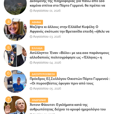
Δεδομένης της πληροφορίας για πάνω από 100
καμένα σπίτια στο Πόρτο Γερμενό, θα πρέπει να
αναζητηθούν ευθύνες για την ολοσχερή
Αυγούστου 01, 2026
καταστροφή του τελευταίου πνεύμονα, του
επίγειου παραδείσου της Αττικής
ΑΘΗΝΑ
Μαζέψτε κι άλλους στην Ελλάδα! Κυψέλη: Ο
Αφγανός σκότωσε την Βρετανίδα επειδή «ήθελε να
κάνει τη σύντροφό του χριστιανή»
Αυγούστου 03, 2026
ΕΛΛΑΔΑ
Ασύλληπτο: Έναν «Βόλο» με 102.000 παράνομους
αλλοδαπούς πολιτογράφησε ως «Έλληνες» η
κυβέρνηση!
Αυγούστου 04, 2026
ΔΑΣΟΠΥΡΟΣΒΕΣΗ
Πρόεδρος Εξ.Συλλόγου Οικιστών Πόρτο Γερμενού :
«Οι πυροσβέστες έφυγαν πριν από τους
κατοίκους»
Αυγούστου 05, 2026
ΑΝΔΡΩΝΗΣ
Άντονι Φάουτσι: Εγκλήματα κατά της
ανθρωπότητας δείχνει το κρυφό ημερολόγιο του
«αγίου» της πανδημίας!