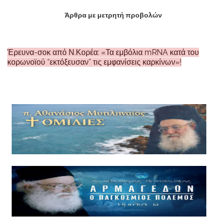
Άρθρα με μετρητή προβολών
Έρευνα-σοκ από Ν.Κορέα: «Τα εμβόλια mRNA κατά του
κορωνοϊού “εκτόξευσαν” τις εμφανίσεις καρκίνων»!