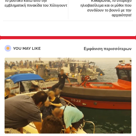
Το μυστικό κάτω από την
Κιθαιρώνας.Το υπέροχο
tter
atsa
εμβληματική πινακίδα του Χόλιγουντ
ηλιοβασίλεμα και οι μύθοι που
συνδέουν το βουνό με την
αρχαιότητα!
pp
YOU MAY LIKE
Εμφάνιση περισσότερων