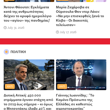
Άντονι Φάουτσι: Εγκλήματα
Μαρία Ζαχάροβα σε
κατά της ανθρωπότητας
Ούρσουλα Φον ντερ Λάιεν:
δείχνει το κρυφό ημερολόγιο
«Να μην επισκεφθείς ξανά το
του «αγίου» της πανδημίας!
Κίεβο - Οι διακοπές
τελείωσαν»
July 31, 2026
July 17, 2026
ΠΟΛΙΤΙΚΗ
ANTI
ANTI
Δυτική Αττική: 450.000
Γιάννης Ιωαννίδης : "Το
στρέμματα έγιναν στάχτη από
Καμένο Πρόσωπο της
το 2019 έως σήμερα – κι όμως
Ελλάδας σε καθεστώς
ο Μητσοτάκης έλαβε 40% και
αχρηστοκρατίας"