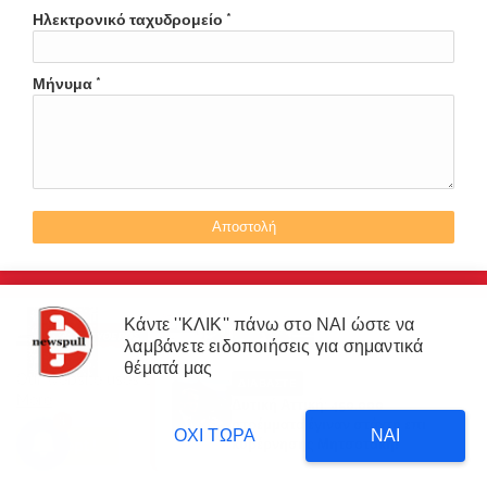
Ηλεκτρονικό ταχυδρομείο
*
Μήνυμα
*
Κάντε ''ΚΛΙΚ'' πάνω στο ΝΑΙ ώστε να
λαμβάνετε ειδοποιήσεις για σημαντικά
×
θέματά μας
Our website uses cookies to enhance your experience.
Learn
ΔΙΑΒΑΣΤΕ
More
Δυτική Αττική: 450.000
3
στρέμματα έγιναν στάχτη επι
ΟΧΙ ΤΩΡΑ
ΝΑΙ
κυβέρνησης Μητσοτάκη!
Accept !