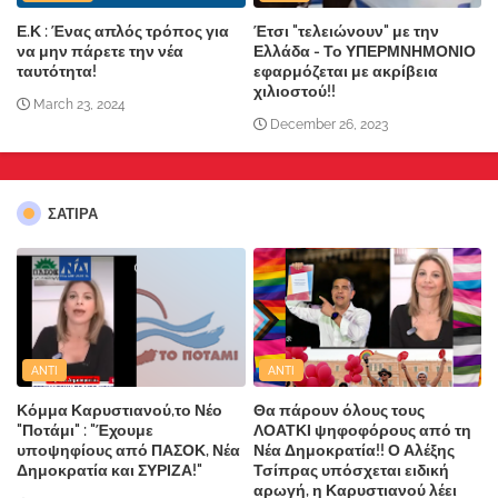
Ε.Κ : Ένας απλός τρόπος για
Έτσι "τελειώνουν" με την
να μην πάρετε την νέα
Ελλάδα - Το ΥΠΕΡΜΝΗΜΟΝΙΟ
ταυτότητα!
εφαρμόζεται με ακρίβεια
χιλιοστού!!
March 23, 2024
December 26, 2023
ΣΑΤΙΡΑ
ANTI
ANTI
Κόμμα Καρυστιανού,το Νέο
Θα πάρουν όλους τους
"Ποτάμι" : "Έχουμε
ΛΟΑΤΚΙ ψηφοφόρους από τη
υποψηφίους από ΠΑΣΟΚ, Νέα
Νέα Δημοκρατία!! Ο Αλέξης
Δημοκρατία και ΣΥΡΙΖΑ!"
Τσίπρας υπόσχεται ειδική
αρωγή, η Καρυστιανού λέει