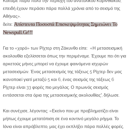
Κοιτάμε πάρα πολύ την περιοχή του ανατολικού Κορινθιακού,
επειδή έχουν περάσει πάρα πολλά χρόνια από το σεισμό της
Αθήνας».
Απίστευτα Ποσοστά Επισκεψιμότητας Σημειώνει Το
δείτε:
Newspull.Gr!!!
Για το «χορό» των Ρίχτερ στη Ζάκυνθο είπε: «Η μετασεισμική
ακολουθία εξελίσσεται όπως την περιμέναμε. Έχουμε πει ότι για
αρκετούς μήνες μπορεί να έχουμε φαινόμενα ισχυρών
μετασεισμών. Ένας μετασεισμός της τάξεως 5 Ρίχτερ δεν μας
ικανοποιεί γιατί μεταξύ 5 και 6, ένας σεισμός της τάξεως 6
Ρίχτερ είναι 33 φορές πιο μεγάλος. Ο πρωινός σεισμός
εντάσσεται στα όρια της μετασεισμικής ακολουθίας", δήλωσε.
Και συνέχισε, λέγοντας: «Εκείνο που με προβληματίζει είναι
μήπως έχουμε μετατόπιση σε ένα κοντινό μεγάλο ρήγμα. Το
Ιόνιο είναι απρόβλεπτο, μας έχει εκπλήξει πάρα πολλές φορές.