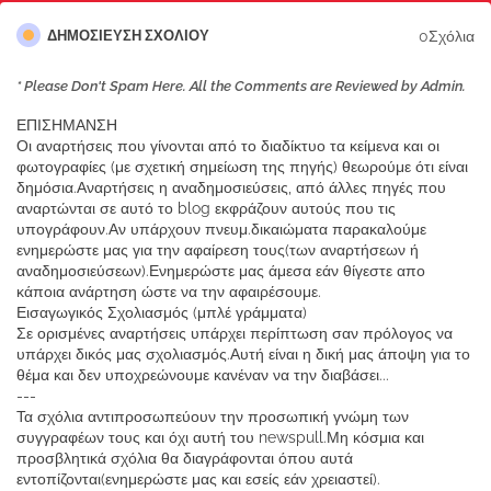
0Σχόλια
ΔΗΜΟΣΊΕΥΣΗ ΣΧΟΛΊΟΥ
* Please Don't Spam Here. All the Comments are Reviewed by Admin.
ΕΠΙΣΗΜΑΝΣΗ
Οι αναρτήσεις που γίνονται από το διαδίκτυο τα κείμενα και οι
φωτογραφίες (με σχετική σημείωση της πηγής) θεωρούμε ότι είναι
δημόσια.Αναρτήσεις η αναδημοσιεύσεις, από άλλες πηγές που
αναρτώνται σε αυτό το blog εκφράζουν αυτούς που τις
υπογράφουν.Αν υπάρχουν πνευμ.δικαιώματα παρακαλούμε
ενημερώστε μας για την αφαίρεση τους(των αναρτήσεων ή
αναδημοσιεύσεων).Ενημερώστε μας άμεσα εάν θίγεστε απο
κάποια ανάρτηση ώστε να την αφαιρέσουμε.
Εισαγωγικός Σχολιασμός (μπλέ γράμματα)
Σε ορισμένες αναρτήσεις υπάρχει περίπτωση σαν πρόλογος να
υπάρχει δικός μας σχολιασμός.Αυτή είναι η δική μας άποψη για το
θέμα και δεν υποχρεώνουμε κανέναν να την διαβάσει...
---
Τα σχόλια αντιπροσωπεύουν την προσωπική γνώμη των
συγγραφέων τους και όχι αυτή του newspull.Μη κόσμια και
προσβλητικά σχόλια θα διαγράφονται όπου αυτά
εντοπίζονται(ενημερώστε μας και εσείς εάν χρειαστεί).