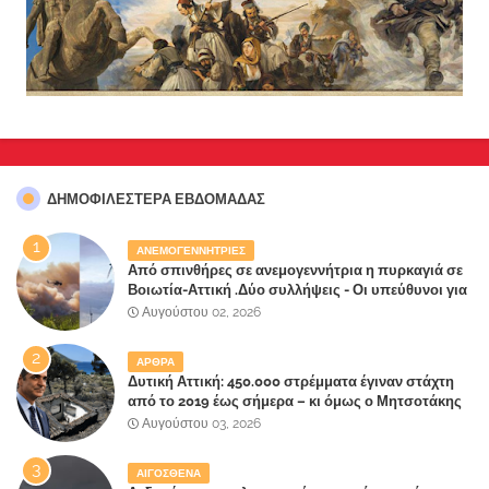
ΔΗΜΟΦΙΛΈΣΤΕΡΑ ΕΒΔΟΜΆΔΑΣ
ΑΝΕΜΟΓΕΝΝΗΤΡΙΕΣ
Από σπινθήρες σε ανεμογεννήτρια η πυρκαγιά σε
Βοιωτία-Αττική .Δύο συλλήψεις - Οι υπεύθυνοι για
την λάθος διαχείριση της κατάσβεσης θα
Αυγούστου 02, 2026
"πληρώσουν";
ΑΡΘΡΑ
Δυτική Αττική: 450.000 στρέμματα έγιναν στάχτη
από το 2019 έως σήμερα – κι όμως ο Μητσοτάκης
έλαβε 40% και 45% στις εκλογές του 2023,ενώ 50%
Αυγούστου 03, 2026
πήρε στα Βίλλια!!!
ΑΙΓΟΣΘΕΝΑ