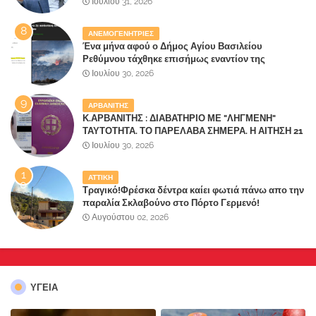
Ιουλίου 31, 2026
ΑΝΕΜΟΓΕΝΗΤΡΙΕΣ
Ένα μήνα αφού ο Δήμος Αγίου Βασιλείου
Ρεθύμνου τάχθηκε επισήμως εναντίον της
καταστροφής του τόπου τους από
Ιουλίου 30, 2026
ανεμογεννήτριες ξεκίνησε να καίγεται
ΑΡΒΑΝΙΤΗΣ
Κ.ΑΡΒΑΝΙΤΗΣ : ΔΙΑΒΑΤΗΡΙΟ ΜΕ "ΛΗΓΜΕΝΗ"
ΤΑΥΤΟΤΗΤΑ. ΤΟ ΠΑΡΕΛΑΒΑ ΣΗΜΕΡΑ. Η ΑΙΤΗΣΗ 21
ΙΟΥΛΙΟΥ, Η ΕΚΔΟΣΗ 23 ΙΟΥΛΙΟΥ
Ιουλίου 30, 2026
ΑΤΤΙΚΗ
Τραγικό!Φρέσκα δέντρα καίει φωτιά πάνω απο την
παραλία Σκλαβούνο στο Πόρτο Γερμενό!
Αδιαφορία καταγγέλουν οι κάτοικοι - Απειλούνται
Αυγούστου 02, 2026
όσα σπίτια δεν κάηκαν!
ΥΓΕΙΑ