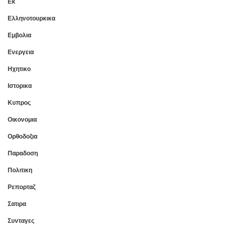
Εκ
Ελληνοτουρκικα
Εμβολια
Ενεργεια
Ηχητικο
Ιστορικα
Κυπρος
Οικονομια
Ορθοδοξια
Παραδοση
Πολιτικη
Ρεπορταζ
Σατιρα
Συνταγες