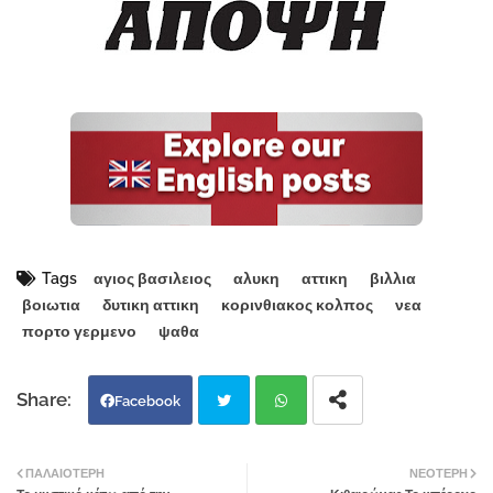
Tags
αγιος βασιλειος
αλυκη
αττικη
βιλλια
βοιωτια
δυτικη αττικη
κορινθιακος κολπος
νεα
πορτο γερμενο
ψαθα
Facebook
Twi
Wh
ΠΑΛΑΙΌΤΕΡΗ
ΝΕΌΤΕΡΗ