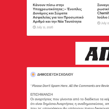
Κάνουν πίσω στην
Συναγε
Υποχρεωτικότητα;;– Ένοπλες
ρωσική
Δυνάμεις και Σώματα
Chernih
Ασφαλείας για τον Προσωπικό
Ιούλιο
Αριθμό και την Νέα Ταυτότητα
July 0
July 11, 2026
ΔΗΜΟΣΊΕΥΣΗ ΣΧΟΛΊΟΥ
* Please Don't Spam Here. All the Comments are Revi
ΕΠΙΣΗΜΑΝΣΗ
Οι αναρτήσεις που γίνονται από το διαδίκτυο τα κε
ότι είναι δημόσια.Αναρτήσεις η αναδημοσιεύσεις, 
που τις υπογράφουν.Αν υπάρχουν πνευμ.δικαιώματ