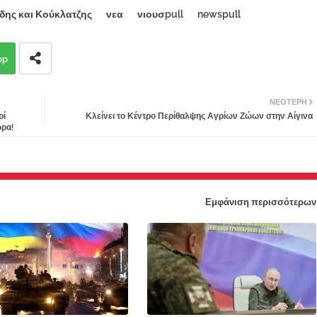
ης και Κούκλατζης
νεα
νιουσpull
newspull
pp
ΝΕΌΤΕΡΗ
ρί
Κλείνει το Κέντρο Περίθαλψης Αγρίων Ζώων στην Αίγινα
ώρα!
Εμφάνιση περισσότερων