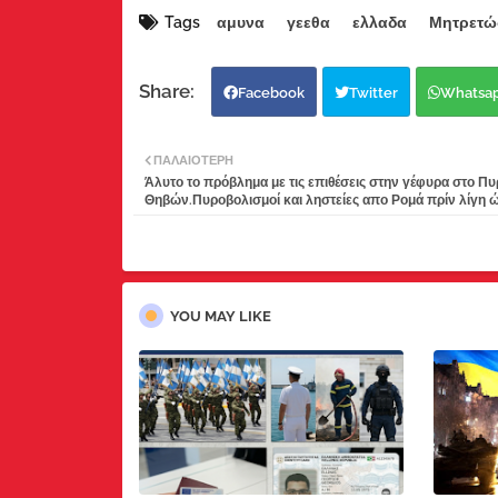
Tags
αμυνα
γεεθα
ελλαδα
Μητρετώδ
Facebook
Twitter
Whatsa
ΠΑΛΑΙΌΤΕΡΗ
Άλυτο το πρόβλημα με τις επιθέσεις στην γέφυρα στο Πυ
Θηβών.Πυροβολισμοί και ληστείες απο Ρομά πρίν λίγη 
YOU MAY LIKE