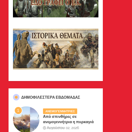
ΔΗΜΟΦΙΛΈΣΤΕΡΑ ΕΒΔΟΜΆΔΑΣ
ΑΝΕΜΟΓΕΝΝΗΤΡΙΕΣ
Από σπινθήρες σε
ανεμογεννήτρια η πυρκαγιά
σε Βοιωτία-Αττική .Δύο
Αυγούστου 02, 2026