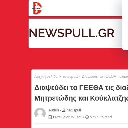
NEWSPULL.GR
Ho
Αρχική σελίδα
newspull
Διαψεύδει το ΓΕΕΘΑ τις δια
Διαψεύδει το ΓΕΕΘΑ τις δια
Μητρετώδης και Κούκλατζη
Author -
newspull
Οκτωβρίου 24, 2018
0 minute read