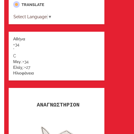
TRANSLATE
Select Language
▼
Αθήνα
+
34
°
C
Μεγ.:
+
34
Ελάχ.:
+
27
Ηλιοφάνεια
ΑΝΑΓΝΩΣΤΗΡΙΟΝ