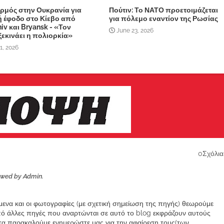
ρμός στην Ουκρανία για
Πούτιν: Το ΝΑΤΟ προετοιμάζεται
 έφοδο στο Κίεβο από
για πόλεμο εναντίον της Ρωσίας
iv και Bryansk - «Τον
June 23, 2026
 ξεκινάει η πολιορκία»
1, 2026
0Σχόλια
ewed by Admin.
ίμενα και οι φωτογραφίες (με σχετική σημείωση της πηγής) θεωρούμε
από άλλες πηγές που αναρτώνται σε αυτό το blog εκφράζουν αυτούς
α παρακαλούμε ενημερώστε μας για την αφαίρεση τους(των