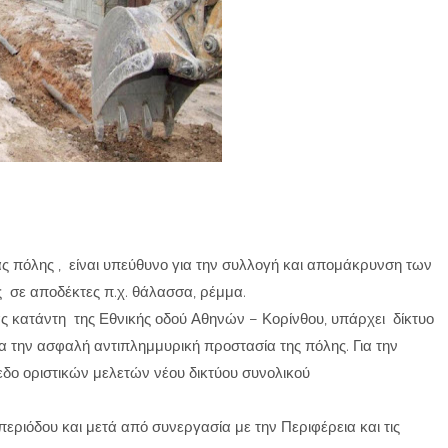
ας πόλης , είναι υπεύθυνο για την συλλογή και απομάκρυνση των
ς σε αποδέκτες π.χ. θάλασσα, ρέμμα.
ας κατάντη της Εθνικής οδού Αθηνών – Κορίνθου, υπάρχει δίκτυο
ια την ασφαλή αντιπλημμυρική προστασία της πόλης. Για την
εδο οριστικών μελετών νέου δικτύου συνολικού
εριόδου και μετά από συνεργασία με την Περιφέρεια και τις