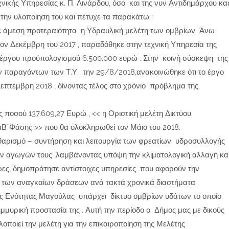
νικής Υπηρεσίας κ. Π. Λινάρδου, όσο και της νυν Αντιδημάρχου κα
την υλοποίηση του και πέτυχε τα παρακάτω :
σε άμεση προτεραιότητα η Υδραυλική μελέτη των ομβρίων Άνω
ον Δεκέμβρη του 2017 , παραδόθηκε στην τεχνική Υπηρεσία της
υ έργου προϋπολογισμού 6.500.000 ευρώ . Στην κοινή σύσκεψη της
ν παραγόντων των Τ.Υ. την 29/8/2018,ανακοινώθηκε ότι το έργο
Σεπτέμβρη 2018 , δίνοντας τέλος στο χρόνιο πρόβλημα της
ς ποσού 137.609,27 Ευρώ , << η Οριστική μελέτη Δικτύου
΄Φάσης >> που θα ολοκληρωθεί τον Μάιο του 2018.
καθαρισμό – συντήρηση και λειτουργία των φρεατίων υδροσυλλογής
ων αγωγών τους ,λαμβάνοντας υπόψη την κλιματολογική αλλαγή κα
ύρες, δημοπράτησε αντίστοιχες υπηρεσίες που αφορούν την
η των αναγκαίων δράσεων ανά τακτά χρονικά διαστήματα.
κής Ενότητας Μαγούλας υπάρχει δίκτυο ομβρίων υδάτων το οποίο
μυρική προστασία της . Αυτή την περίοδο ο Δήμος μας με δικούς
λοποιεί την μελέτη για την επικαιροποίηση της Μελέτης