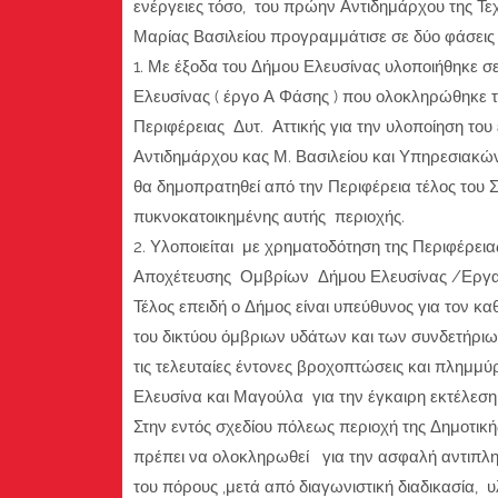
ενέργειες τόσο, του πρώην Αντιδημάρχου της Τεχ
Μαρίας Βασιλείου προγραμμάτισε σε δύο φάσεις 
1. Με έξοδα του Δήμου Ελευσίνας υλοποιήθηκε 
Ελευσίνας ( έργο Α Φάσης ) που ολοκληρώθηκε τ
Περιφέρειας Δυτ. Αττικής για την υλοποίηση το
Αντιδημάρχου κας Μ. Βασιλείου και Υπηρεσιακώ
θα δημοπρατηθεί από την Περιφέρεια τέλος του 
πυκνοκατοικημένης αυτής περιοχής.
2. Υλοποιείται με χρηματοδότηση της Περιφέρεια
Αποχέτευσης Ομβρίων Δήμου Ελευσίνας /ΕργαΒ
Τέλος επειδή ο Δήμος είναι υπεύθυνος για τον 
του δικτύου όμβριων υδάτων και των συνδετήρι
τις τελευταίες έντονες βροχοπτώσεις και πλημμ
Ελευσίνα και Μαγούλα για την έγκαιρη εκτέλεσ
Στην εντός σχεδίου πόλεως περιοχή της Δημοτι
πρέπει να ολοκληρωθεί για την ασφαλή αντιπλημ
του πόρους ,μετά από διαγωνιστική διαδικασία, υ