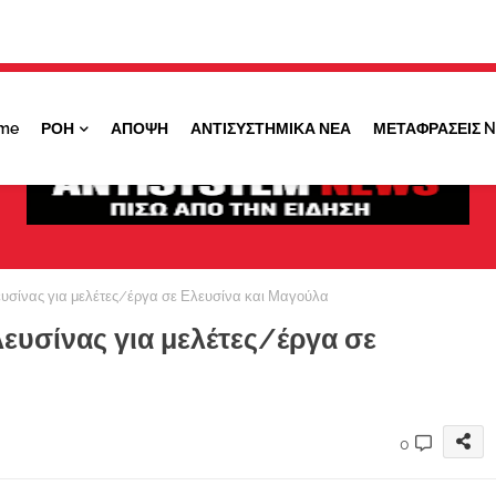
Κάντε ''ΚΛΙΚ'' πάνω στο ΝΑΙ ώστε να
λαμβάνετε ειδοποιήσεις για σημαντικά θέματά
μας
me
ΡΟΗ
ΑΠΟΨΗ
ΑΝΤΙΣΥΣΤΗΜΙΚΑ ΝΕΑ
ΜΕΤΑΦΡΑΣΕΙΣ 
ΟΧΙ ΤΩΡΑ
ΝΑΙ
υσίνας για μελέτες/έργα σε Ελευσίνα και Μαγούλα
ευσίνας για μελέτες/έργα σε
0