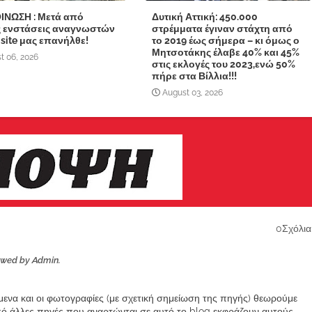
ΙΝΩΣΗ : Μετά από
Δυτική Αττική: 450.000
ς ενστάσεις αναγνωστών
στρέμματα έγιναν στάχτη από
 site μας επανήλθε!
το 2019 έως σήμερα – κι όμως ο
Μητσοτάκης έλαβε 40% και 45%
t 06, 2026
στις εκλογές του 2023,ενώ 50%
πήρε στα Βίλλια!!!
August 03, 2026
0Σχόλια
ewed by Admin.
ίμενα και οι φωτογραφίες (με σχετική σημείωση της πηγής) θεωρούμε
από άλλες πηγές που αναρτώνται σε αυτό το blog εκφράζουν αυτούς