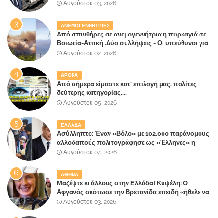
έλαβε 40% και 45% στις εκλογές του 2023,ενώ 50%
Αυγούστου 03, 2026
πήρε στα Βίλλια!!!
ΑΝΕΜΟΓΕΝΝΗΤΡΙΕΣ
Από σπινθήρες σε ανεμογεννήτρια η πυρκαγιά σε
Βοιωτία-Αττική .Δύο συλλήψεις - Οι υπεύθυνοι για
την λάθος διαχείριση της κατάσβεσης θα
Αυγούστου 02, 2026
"πληρώσουν";
ΑΡΘΡΑ
Από σήμερα είμαστε κατ' επιλογή μας, πολίτες
δεύτερης κατηγορίας....
Αυγούστου 05, 2026
ΕΛΛΑΔΑ
Ασύλληπτο: Έναν «Βόλο» με 102.000 παράνομους
αλλοδαπούς πολιτογράφησε ως «Έλληνες» η
κυβέρνηση!
Αυγούστου 04, 2026
ΑΘΗΝΑ
Μαζέψτε κι άλλους στην Ελλάδα! Κυψέλη: Ο
Αφγανός σκότωσε την Βρετανίδα επειδή «ήθελε να
κάνει τη σύντροφό του χριστιανή»
Αυγούστου 03, 2026