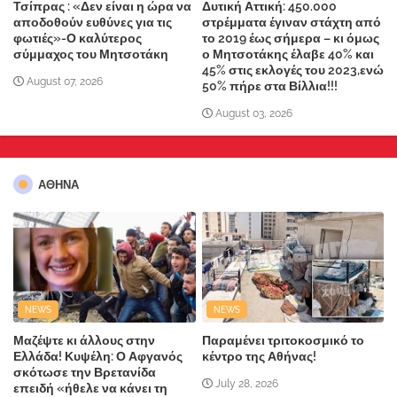
Τσίπρας : «Δεν είναι η ώρα να
Δυτική Αττική: 450.000
αποδοθούν ευθύνες για τις
στρέμματα έγιναν στάχτη από
φωτιές»-Ο καλύτερος
το 2019 έως σήμερα – κι όμως
σύμμαχος του Μητσοτάκη
ο Μητσοτάκης έλαβε 40% και
45% στις εκλογές του 2023,ενώ
August 07, 2026
50% πήρε στα Βίλλια!!!
August 03, 2026
ΑΘΗΝΑ
NEWS
NEWS
Μαζέψτε κι άλλους στην
Παραμένει τριτοκοσμικό το
Ελλάδα! Κυψέλη: Ο Αφγανός
κέντρο της Αθήνας!
σκότωσε την Βρετανίδα
July 28, 2026
επειδή «ήθελε να κάνει τη