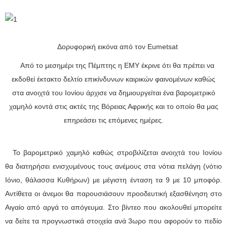
Δορυφορική εικόνα από τον Eumetsat
Από το μεσημέρι της Πέμπτης η ΕΜΥ έκρινε ότι θα πρέπει να
εκδοθεί έκτακτο δελτίο επικίνδυνων καιρικών φαινομένων καθώς
στα ανοιχτά του Ιονίου άρχισε να δημιουργείται ένα βαρομετρικό
χαμηλό κοντά στις ακτές της Βόρειας Αφρικής και το οποίο θα μας
επηρεάσει τις επόμενες ημέρες.
Το βαρομετρικό χαμηλό καθώς στροβιλίζεται ανοιχτά του Ιονίου
θα διατηρήσει ενισχυμένους τους ανέμους στα νότια πελάγη (νότιο
Ιόνιο, θάλασσα Κυθήρων) με μέγιστη ένταση τα 9 με 10 μποφόρ.
Αντίθετα οι άνεμοι θα παρουσιάσουν προοδευτική εξασθένηση στο
Αιγαίο από αργά το απόγευμα. Στο βίντεο που ακολουθεί μπορείτε
να δείτε τα προγνωστικά στοιχεία ανά 3ωρο που αφορούν το πεδίο