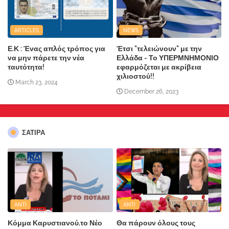
ARTICLES
NEWS
Ε.Κ : Ένας απλός τρόπος για
Έτσι "τελειώνουν" με την
να μην πάρετε την νέα
Ελλάδα - Το ΥΠΕΡΜΝΗΜΟΝΙΟ
ταυτότητα!
εφαρμόζεται με ακρίβεια
χιλιοστού!!
March 23, 2024
December 26, 2023
ΣΑΤΙΡΑ
ANTI
ANTI
Κόμμα Καρυστιανού,το Νέο
Θα πάρουν όλους τους