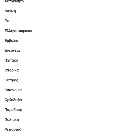
Αυτοκινητο
Διεθνη
Εκ
Ελληνοτουρκικα
Εμβολια
Ενεργεια
Ηχητικο
Ιστορικα
Κυπρος
Οικονομια
Ορθοδοξια
Παραδοση
Πολιτικη
Ρεπορταζ