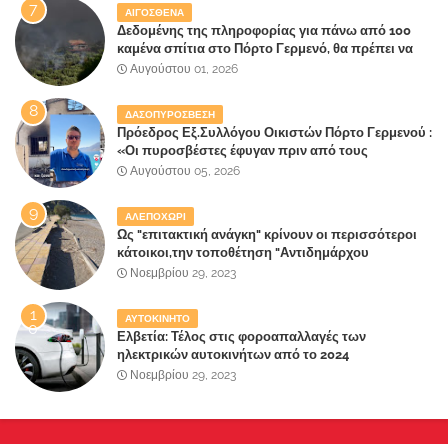
ΑΙΓΟΣΘΕΝΑ
Δεδομένης της πληροφορίας για πάνω από 100
καμένα σπίτια στο Πόρτο Γερμενό, θα πρέπει να
αναζητηθούν ευθύνες για την ολοσχερή
Αυγούστου 01, 2026
καταστροφή του τελευταίου πνεύμονα, του
επίγειου παραδείσου της Αττικής
ΔΑΣΟΠΥΡΟΣΒΕΣΗ
Πρόεδρος Εξ.Συλλόγου Οικιστών Πόρτο Γερμενού :
«Οι πυροσβέστες έφυγαν πριν από τους
κατοίκους»
Αυγούστου 05, 2026
ΑΛΕΠΟΧΩΡΙ
Ως "επιτακτική ανάγκη" κρίνουν οι περισσότεροι
κάτοικοι,την τοποθέτηση "Αντιδημάρχου
Παραλιακής Ζώνης" στο Δήμο Μάνδρας-Ειδυλλίας!
Νοεμβρίου 29, 2023
ΑΥΤΟΚΙΝΗΤΟ
Ελβετία: Τέλος στις φοροαπαλλαγές των
ηλεκτρικών αυτοκινήτων από το 2024
Νοεμβρίου 29, 2023