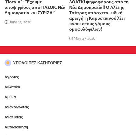
"Ποτάμι" : "Έχουμε
ΛΟΑΤΚΙ ψηφοφόρους από τη
υποψηφίους από ΠΑΣΟΚ, Νέα
Νέα Δημοκρατία!! Ο Αλέξης
Δημοκρατία και ΣΥΡΙΖΑ!"
Τσίπρας υπόσχεται ειδική
αρωγή, η Καρυστιανού λέει
June 13, 2026
«ναι» στους γάμους
ομοφυλόφιλων!
May 27, 2026
ΥΠΌΛΟΙΠΕΣ ΚΑΤΗΓΟΡΊΕΣ
Αγροτες
Αθλητικα
Αμυνα
Ανακοινωσεις
Αναλυσεις
Αυτοδιοικηση