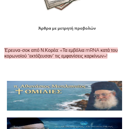
Άρθρα με μετρητή προβολών
Έρευνα-σοκ από Ν.Κορέα: «Τα εμβόλια mRNA κατά του
κορωνοϊού “εκτόξευσαν” τις εμφανίσεις καρκίνων»!