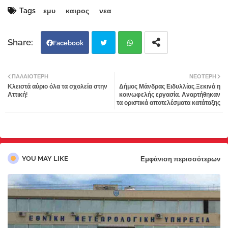
Tags
εμυ
καιρος
νεα
Facebook
Twi
Wh
ΠΑΛΑΙΌΤΕΡΗ
ΝΕΌΤΕΡΗ
Κλειστά αύριο όλα τα σχολεία στην
Δήμος Μάνδρας Ειδυλλίας.Ξεκινά η
tter
atsa
Αττική!
κοινωφελής εργασία. Αναρτήθηκαν
τα οριστικά αποτελέσματα κατάταξης
pp
YOU MAY LIKE
Εμφάνιση περισσότερων