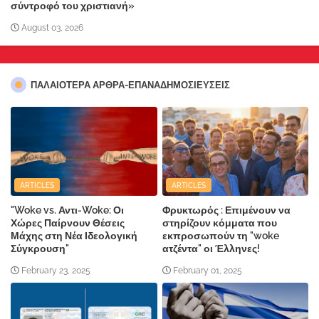
σύντροφό του χριστιανή»
August 03, 2026
ΠΑΛΑΙΟΤΕΡΑ ΑΡΘΡΑ-ΕΠΑΝΑΔΗΜΟΣΙΕΥΣΕΙΣ
ARTICLES
ARTICLES
"Woke vs. Αντι-Woke: Οι
Φρυκτωρός : Επιμένουν να
Χώρες Παίρνουν Θέσεις
στηρίζουν κόμματα που
Μάχης στη Νέα Ιδεολογική
εκπροσωπούν τη "woke
Σύγκρουση"
ατζέντα" οι Έλληνες!
February 23, 2025
February 01, 2025