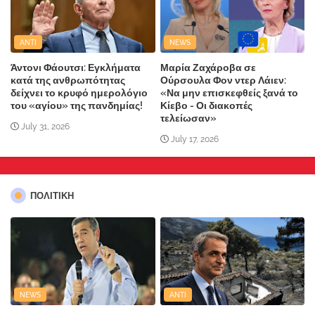
ANTI
NEWS
Άντονι Φάουτσι: Εγκλήματα
Μαρία Ζαχάροβα σε
κατά της ανθρωπότητας
Ούρσουλα Φον ντερ Λάιεν:
δείχνει το κρυφό ημερολόγιο
«Να μην επισκεφθείς ξανά το
του «αγίου» της πανδημίας!
Κίεβο - Οι διακοπές
τελείωσαν»
July 31, 2026
July 17, 2026
ΠΟΛΙΤΙΚΗ
NEWS
ANTI