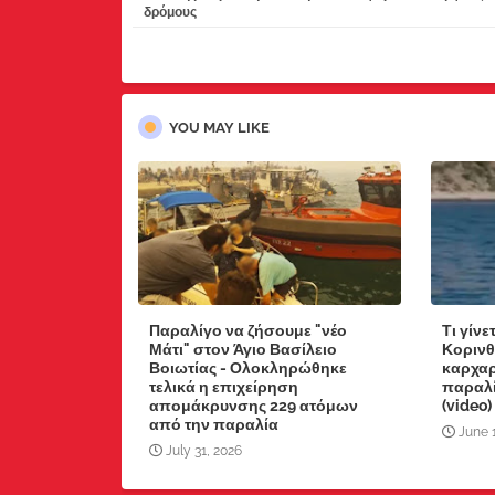
δρόμους
YOU MAY LIKE
Παραλίγο να ζήσουμε "νέο
Τι γίνε
Μάτι" στον Άγιο Βασίλειο
Κορινθ
Βοιωτίας - Ολοκληρώθηκε
καρχαρ
τελικά η επιχείρηση
παραλί
απομάκρυνσης 229 ατόμων
(video)
από την παραλία
June 
July 31, 2026