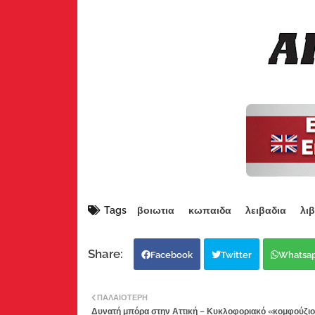
Tags
βοιωτια
κωπαιδα
λειβαδια
λι
Facebook
Twitter
Whatsa
ΠΑΛΑΙΌΤΕΡΗ
Δυνατή μπόρα στην Αττική – Κυκλοφοριακό «κομφούζιο