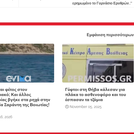
ερημωμένο το Γυμνάσιο Ερυθρών..''
Εμφάνιση περισσότερων
ται φέτος στον
Γύφτοι στη Θήβα κάλεσαν για
ιακό; Και άλλος
πλάκα το ασθενοφόρο και του
ίας βγήκε στα ρηχά στην
έσπασαν τα τζάμια
α Σαράντη της Βοιωτίας!
November 05, 2025
16, 2026