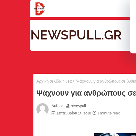
NEWSPULL.GR
Ho
Αρχική σελίδα
νεα
Ψάχνουν για ανθρώπους σε βυθισ
Ψάχνουν για ανθρώπους σε
Author -
newspull
Σεπτεμβρίου 15, 2018
1 minute read