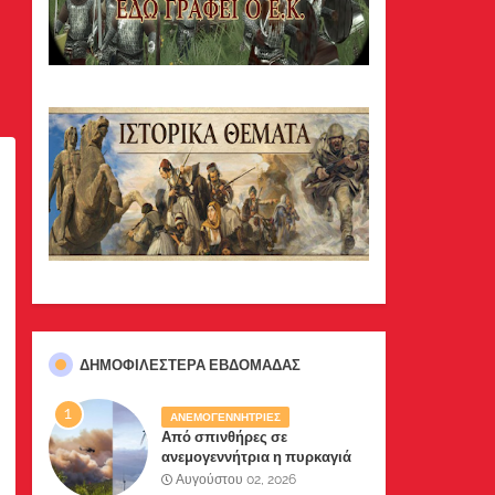
ΔΗΜΟΦΙΛΈΣΤΕΡΑ ΕΒΔΟΜΆΔΑΣ
ΑΝΕΜΟΓΕΝΝΗΤΡΙΕΣ
Από σπινθήρες σε
ανεμογεννήτρια η πυρκαγιά
σε Βοιωτία-Αττική .Δύο
Αυγούστου 02, 2026