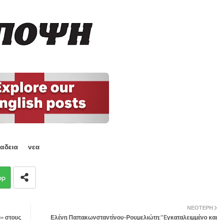
βαδεια
νεα
pp
ΝΕΌΤΕΡΗ
» στους
Ελένη Παπακωνσταντίνου-Ρουμελιώτη:''Eγκαταλειμμένο και