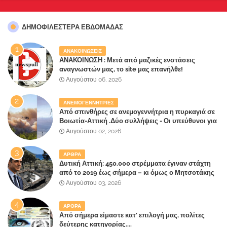
ΔΗΜΟΦΙΛΈΣΤΕΡΑ ΕΒΔΟΜΆΔΑΣ
ΑΝΑΚΟΙΝΩΣΕΙΣ
ΑΝΑΚΟΙΝΩΣΗ : Μετά από μαζικές ενστάσεις
αναγνωστών μας, το site μας επανήλθε!
Αυγούστου 06, 2026
ΑΝΕΜΟΓΕΝΝΗΤΡΙΕΣ
Από σπινθήρες σε ανεμογεννήτρια η πυρκαγιά σε
Βοιωτία-Αττική .Δύο συλλήψεις - Οι υπεύθυνοι για
την λάθος διαχείριση της κατάσβεσης θα
Αυγούστου 02, 2026
"πληρώσουν";
ΑΡΘΡΑ
Δυτική Αττική: 450.000 στρέμματα έγιναν στάχτη
από το 2019 έως σήμερα – κι όμως ο Μητσοτάκης
έλαβε 40% και 45% στις εκλογές του 2023,ενώ 50%
Αυγούστου 03, 2026
πήρε στα Βίλλια!!!
ΑΡΘΡΑ
Από σήμερα είμαστε κατ' επιλογή μας, πολίτες
δεύτερης κατηγορίας....