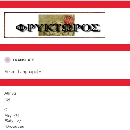
TRANSLATE
Select Language
▼
Αθήνα
+
34
°
C
Μεγ.:
+
34
Ελάχ.:
+
27
Ηλιοφάνεια