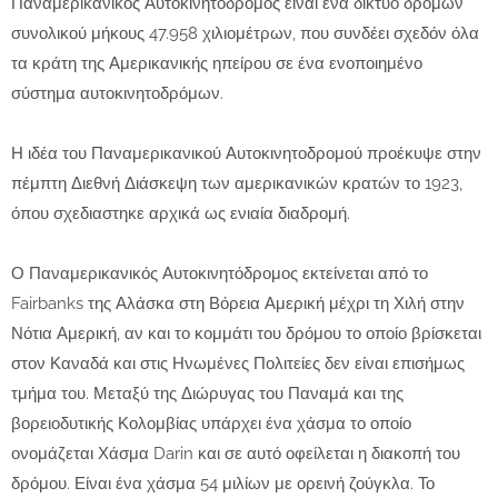
Παναμερικανικός Αυτοκινητόδρομος είναι ένα δίκτυο δρόμων
συνολικού μήκους 47.958 χιλιομέτρων, που συνδέει σχεδόν όλα
τα κράτη της Αμερικανικής ηπείρου σε ένα ενοποιημένο
σύστημα αυτοκινητοδρόμων.
Η ιδέα του Παναμερικανικού Αυτοκινητοδρομού προέκυψε στην
πέμπτη Διεθνή Διάσκεψη των αμερικανικών κρατών το 1923,
όπου σχεδιαστηκε αρχικά ως ενιαία διαδρομή.
Ο Παναμερικανικός Αυτοκινητόδρομος εκτείνεται από το
Fairbanks της Αλάσκα στη Βόρεια Αμερική μέχρι τη Χιλή στην
Νότια Αμερική, αν και το κομμάτι του δρόμου το οποίο βρίσκεται
στον Καναδά και στις Ηνωμένες Πολιτείες δεν είναι επισήμως
τμήμα του. Μεταξύ της Διώρυγας του Παναμά και της
βορειοδυτικής Κολομβίας υπάρχει ένα χάσμα το οποίο
ονομάζεται Χάσμα Darin και σε αυτό οφείλεται η διακοπή του
δρόμου. Είναι ένα χάσμα 54 μιλίων με ορεινή ζούγκλα. Το