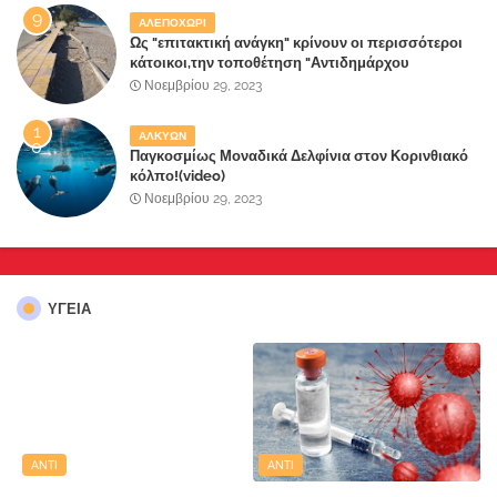
ΑΛΕΠΟΧΩΡΙ
Ως "επιτακτική ανάγκη" κρίνουν οι περισσότεροι
κάτοικοι,την τοποθέτηση "Αντιδημάρχου
Παραλιακής Ζώνης" στο Δήμο Μάνδρας-Ειδυλλίας!
Νοεμβρίου 29, 2023
ΑΛΚΥΩΝ
Παγκοσμίως Μοναδικά Δελφίνια στον Κορινθιακό
κόλπο!(video)
Νοεμβρίου 29, 2023
ΥΓΕΙΑ
ANTI
ANTI