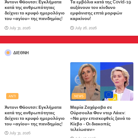
Άντονι Φάουτσι: Εγκλήματα
Τα εμβόλια κατά της Covid-19
κατά της ανθρωπότητας
αυξάνουν τον κίνδυνο
δείχνει το κρυφό ημερολόγιο
εμφάνισης επτά μορφών
του «αγίου» της πανδημίας!
καρκίνου!
July 31, 2026
July 26, 2026
ΔΙΕΘΝΗ
ANTI
NEWS
Άντονι Φάουτσι: Εγκλήματα
Μαρία Ζαχάροβα σε
κατά της ανθρωπότητας
Ούρσουλα Φον ντερ Λάιεν:
δείχνει το κρυφό ημερολόγιο
«Να μην επισκεφθείς ξανά το
του «αγίου» της πανδημίας!
Κίεβο - Οι διακοπές
τελείωσαν»
July 31, 2026