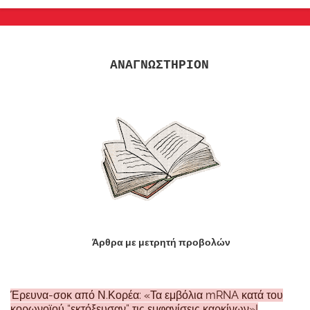
ΑΝΑΓΝΩΣΤΗΡΙΟΝ
Άρθρα με μετρητή προβολών
Έρευνα-σοκ από Ν.Κορέα: «Τα εμβόλια mRNA κατά του
κορωνοϊού “εκτόξευσαν” τις εμφανίσεις καρκίνων»!