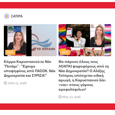
ΣΑΤΙΡΑ
ANTI
ANTI
Κόμμα Καρυστιανού,το Νέο
Θα πάρουν όλους τους
"Ποτάμι" : "Έχουμε
ΛΟΑΤΚΙ ψηφοφόρους από τη
υποψηφίους από ΠΑΣΟΚ, Νέα
Νέα Δημοκρατία!! Ο Αλέξης
Δημοκρατία και ΣΥΡΙΖΑ!"
Τσίπρας υπόσχεται ειδική
αρωγή, η Καρυστιανού λέει
June 13, 2026
«ναι» στους γάμους
ομοφυλόφιλων!
May 27, 2026