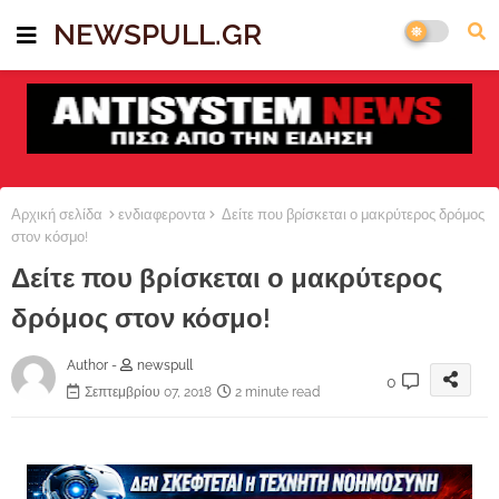
NEWSPULL.GR
Αρχική σελίδα
ενδιαφεροντα
Δείτε που βρίσκεται ο μακρύτερος δρόμος
στον κόσμο!
Δείτε που βρίσκεται ο μακρύτερος
δρόμος στον κόσμο!
Author -
newspull
0
Σεπτεμβρίου 07, 2018
2 minute read