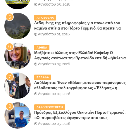
Αυγούστου 05, 2026
ΑΙΓΟΣΘΕΝΑ
Δεδομένης της πληροφορίας για πάνω από 100
καμένα σπίτια στο Πόρτο Γερμενό, θα πρέπει να
αναζητηθούν ευθύνες για την ολοσχερή
Αυγούστου 01, 2026
καταστροφή του τελευταίου πνεύμονα, του
επίγειου παραδείσου της Αττικής
ΑΘΗΝΑ
Μαζέψτε κι άλλους στην Ελλάδα! Κυψέλη: Ο
Αφγανός σκότωσε την Βρετανίδα επειδή «ήθελε να
κάνει τη σύντροφό του χριστιανή»
Αυγούστου 03, 2026
ΕΛΛΑΔΑ
Ασύλληπτο: Έναν «Βόλο» με 102.000 παράνομους
αλλοδαπούς πολιτογράφησε ως «Έλληνες» η
κυβέρνηση!
Αυγούστου 04, 2026
ΔΑΣΟΠΥΡΟΣΒΕΣΗ
Πρόεδρος Εξ.Συλλόγου Οικιστών Πόρτο Γερμενού :
«Οι πυροσβέστες έφυγαν πριν από τους
κατοίκους»
Αυγούστου 05, 2026