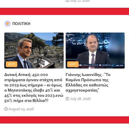
July 17, 2026
ΠΟΛΙΤΙΚΗ
ANTI
ANTI
Δυτική Αττική: 450.000
Γιάννης Ιωαννίδης : "Το
στρέμματα έγιναν στάχτη από
Καμένο Πρόσωπο της
το 2019 έως σήμερα – κι όμως
Ελλάδας σε καθεστώς
ο Μητσοτάκης έλαβε 40% και
αχρηστοκρατίας"
45% στις εκλογές του 2023,ενώ
July 28, 2026
50% πήρε στα Βίλλια!!!
August 03, 2026