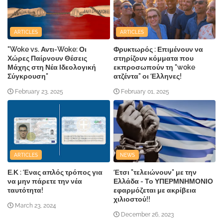
ARTICLES
ARTICLES
"Woke vs. Αντι-Woke: Οι
Φρυκτωρός : Επιμένουν να
Χώρες Παίρνουν Θέσεις
στηρίζουν κόμματα που
Μάχης στη Νέα Ιδεολογική
εκπροσωπούν τη "woke
Σύγκρουση"
ατζέντα" οι Έλληνες!
February 23, 2025
February 01, 2025
ARTICLES
NEWS
Ε.Κ : Ένας απλός τρόπος για
Έτσι "τελειώνουν" με την
να μην πάρετε την νέα
Ελλάδα - Το ΥΠΕΡΜΝΗΜΟΝΙΟ
ταυτότητα!
εφαρμόζεται με ακρίβεια
χιλιοστού!!
March 23, 2024
December 26, 2023