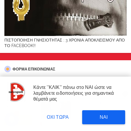
ΠΙΣΤΟΠΟΙΗΣΗ ΓΝΗΣΙΟΤΗΤΑΣ : 3 ΧΡΟΝΙΑ ΑΠΟΚΛΕΙΣΜΟΥ ΑΠΟ
ΤΟ FACEBOOK!!
ΦΌΡΜΑ ΕΠΙΚΟΙΝΩΝΊΑΣ
Όνομα
Κάντε ''ΚΛΙΚ'' πάνω στο ΝΑΙ ώστε να
λαμβάνετε ειδοποιήσεις για σημαντικά
X
Ηλεκτρονικό ταχυδρομείο
*
×
θέματά μας
Our website uses cookies to enhance your experience.
Learn
ΟΡΘΟΔΟΞΙΑ
ΔΙΑΒΑΣΤΕ
More
Δυτική Αττική: 450.000
3
στρέμματα έγιναν στάχτη επι
8 hours ago
Μήνυμα
*
ΟΧΙ ΤΩΡΑ
ΝΑΙ
κυβέρνησης Μητσοτάκη!
Accept !