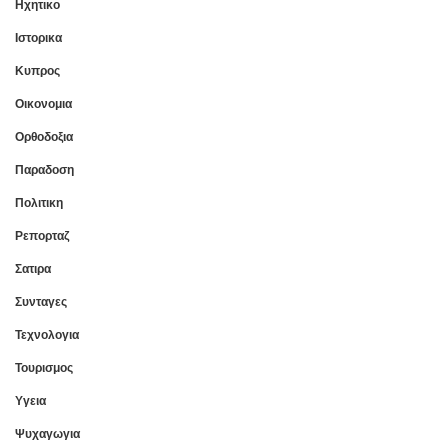
Ηχητικο
Ιστορικα
Κυπρος
Οικονομια
Ορθοδοξια
Παραδοση
Πολιτικη
Ρεπορταζ
Σατιρα
Συνταγες
Τεχνολογια
Τουρισμος
Υγεια
Ψυχαγωγια