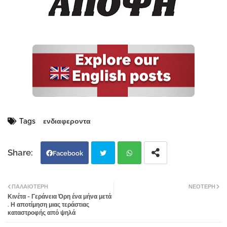
Tags
ενδιαφεροντα
Facebook
Twi
Wh
ΠΑΛΑΙΌΤΕΡΗ
ΝΕΌΤΕΡΗ
Κινέτα - Γεράνεια Όρη ένα μήνα μετά
tter
atsa
. Η αποτίμηση μιας τεράστιας
καταστροφής από ψηλά
pp