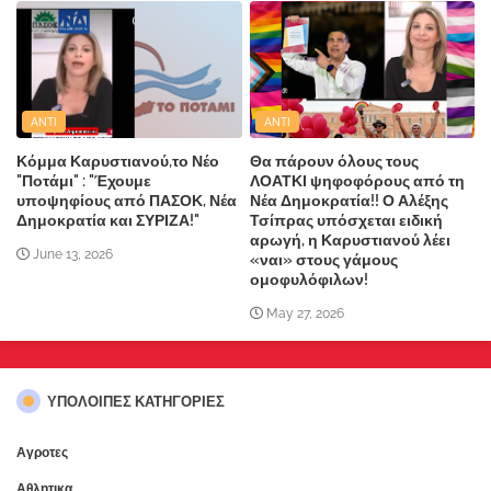
ANTI
ANTI
Κόμμα Καρυστιανού,το Νέο
Θα πάρουν όλους τους
"Ποτάμι" : "Έχουμε
ΛΟΑΤΚΙ ψηφοφόρους από τη
υποψηφίους από ΠΑΣΟΚ, Νέα
Νέα Δημοκρατία!! Ο Αλέξης
Δημοκρατία και ΣΥΡΙΖΑ!"
Τσίπρας υπόσχεται ειδική
αρωγή, η Καρυστιανού λέει
June 13, 2026
«ναι» στους γάμους
ομοφυλόφιλων!
May 27, 2026
ΥΠΌΛΟΙΠΕΣ ΚΑΤΗΓΟΡΊΕΣ
Αγροτες
Αθλητικα