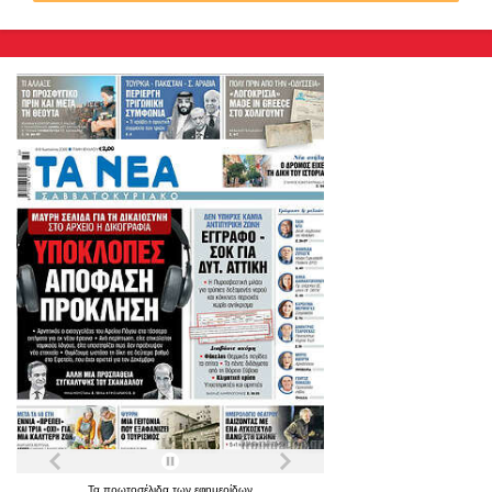
Τα
πρωτοσέλιδα
των
εφημερίδων