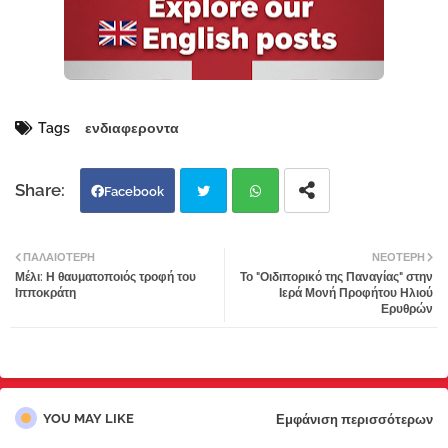
Tags
ενδιαφεροντα
Facebook
Twi
Wh
ΠΑΛΑΙΌΤΕΡΗ
ΝΕΌΤΕΡΗ
Μέλι: Η θαυματοποιός τροφή του
Το "Οιδιπορικό της Παναγίας" στην
tter
atsa
Ιπποκράτη
Ιερά Μονή Προφήτου Ηλιού
Ερυθρών
pp
YOU MAY LIKE
Εμφάνιση περισσότερων