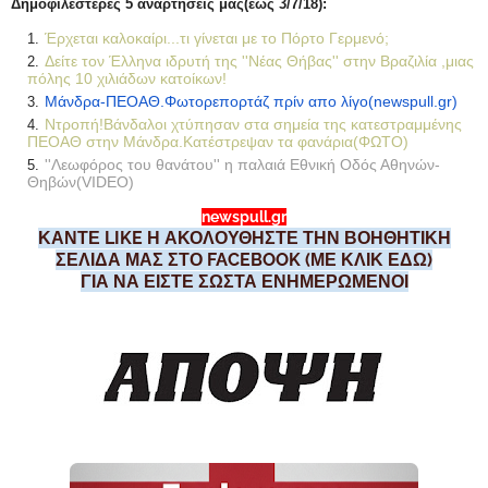
Δη
μοφιλέστερες 5 αναρτήσεις μας(εώς 3/7/18):
Έρχεται καλοκαίρι...τι γίνεται με το Πόρτο Γερμενό;
Δείτε τον Έλληνα ιδρυτή της ''Νέας Θήβας'' στην Βραζιλία ,μιας
πόλης 10 χιλιάδων κατοίκων!
Μάνδρα-ΠΕΟΑΘ.Φωτορεπορτάζ πρίν απο λίγο(newspull.gr)
Ντροπή!Βάνδαλοι χτύπησαν στα σημεία της κατεστραμμένης
ΠΕΟΑΘ στην Μάνδρα.Κατέστρεψαν τα φανάρια(ΦΩΤΟ)
''Λεωφόρος του θανάτου'' η παλαιά Εθνική Οδός Αθηνών-
Θηβών(VIDEO)
newspull.gr
ΚΑΝΤΕ LIKE Η ΑΚΟΛΟΥΘΗΣΤΕ ΤΗΝ ΒΟΗΘΗΤΙΚΗ
ΣΕΛΙΔΑ ΜΑΣ ΣΤΟ FACEBOOK (ΜΕ ΚΛΙΚ ΕΔΩ)
ΓΙΑ ΝΑ ΕΙΣΤΕ ΣΩΣΤΑ ΕΝΗΜΕΡΩΜΕΝΟΙ