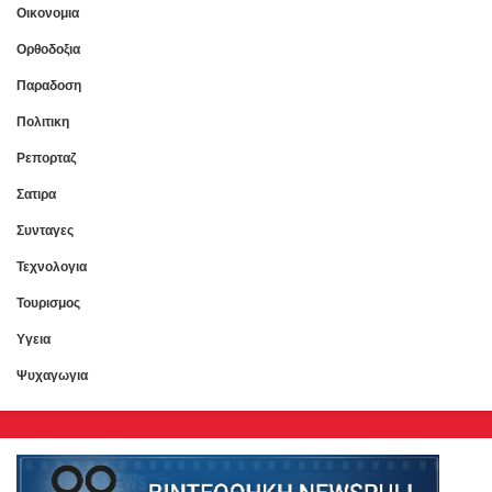
Οικονομια
Ορθοδοξια
Παραδοση
Πολιτικη
Ρεπορταζ
Σατιρα
Συνταγες
Τεχνολογια
Τουρισμος
Υγεια
Ψυχαγωγια