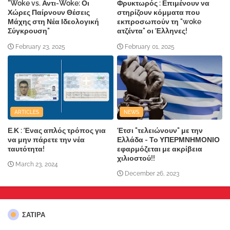
"Woke vs. Αντι-Woke: Οι
Φρυκτωρός : Επιμένουν να
Χώρες Παίρνουν Θέσεις
στηρίζουν κόμματα που
Μάχης στη Νέα Ιδεολογική
εκπροσωπούν τη "woke
Σύγκρουση"
ατζέντα" οι Έλληνες!
February 23, 2025
February 01, 2025
ARTICLES
NEWS
Ε.Κ : Ένας απλός τρόπος για
Έτσι "τελειώνουν" με την
να μην πάρετε την νέα
Ελλάδα - Το ΥΠΕΡΜΝΗΜΟΝΙΟ
ταυτότητα!
εφαρμόζεται με ακρίβεια
χιλιοστού!!
March 23, 2024
December 26, 2023
ΣΑΤΙΡΑ