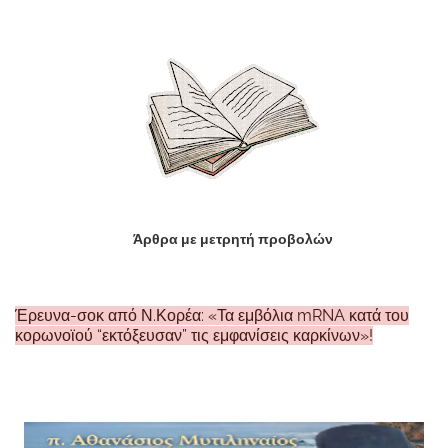
Άρθρα με μετρητή προβολών
Έρευνα-σοκ από Ν.Κορέα: «Τα εμβόλια mRNA κατά του
κορωνοϊού “εκτόξευσαν” τις εμφανίσεις καρκίνων»!