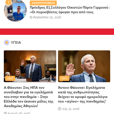
ΔΑΣΟΠΥΡΟΣΒΕΣΗ
Πρόεδρος Εξ.Συλλόγου Οικιστών Πόρτο Γερμενού :
«Οι πυροσβέστες έφυγαν πριν από τους
κατοίκους»
Αυγούστου 05, 2026
ΥΓΕΙΑ
ANTI
ANTI
Α.Φάουτσι: Στις ΗΠΑ τον
Άντονι Φάουτσι: Εγκλήματα
συνέλαβαν για τα εγκλήματά
κατά της ανθρωπότητας
του στην πανδημία – Στην
δείχνει το κρυφό ημερολόγιο
Ελλάδα τον έκαναν μέλος της
του «αγίου» της πανδημίας!
Ακαδημίας Αθηνών!
July 31, 2026
August 08, 2026