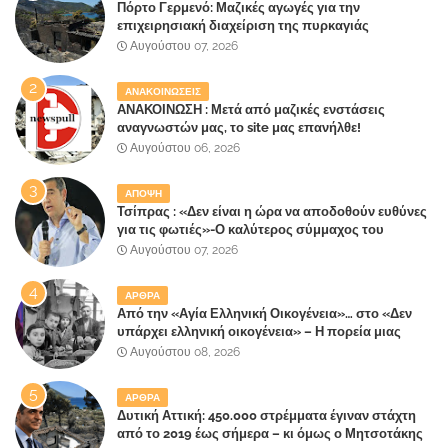
Πόρτο Γερμενό: Μαζικές αγωγές για την
επιχειρησιακή διαχείριση της πυρκαγιάς
ετοιμάζουν οι κάτοικοι!
Αυγούστου 07, 2026
ΑΝΑΚΟΙΝΩΣΕΙΣ
ΑΝΑΚΟΙΝΩΣΗ : Μετά από μαζικές ενστάσεις
αναγνωστών μας, το site μας επανήλθε!
Αυγούστου 06, 2026
ΑΠΟΨΗ
Τσίπρας : «Δεν είναι η ώρα να αποδοθούν ευθύνες
για τις φωτιές»-Ο καλύτερος σύμμαχος του
Μητσοτάκη
Αυγούστου 07, 2026
ΑΡΘΡΑ
Από την «Αγία Ελληνική Οικογένεια»… στο «Δεν
υπάρχει ελληνική οικογένεια» – Η πορεία μιας
κοινωνίας που κινδυνεύει να ξεχάσει ποια είναι
Αυγούστου 08, 2026
ΑΡΘΡΑ
Δυτική Αττική: 450.000 στρέμματα έγιναν στάχτη
από το 2019 έως σήμερα – κι όμως ο Μητσοτάκης