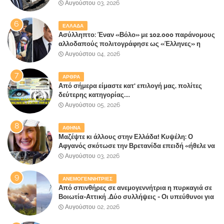
έλαβε 40% και 45% στις εκλογές του 2023,ενώ 50%
Αυγούστου 03, 2026
πήρε στα Βίλλια!!!
ΕΛΛΑΔΑ
Ασύλληπτο: Έναν «Βόλο» με 102.000 παράνομους
αλλοδαπούς πολιτογράφησε ως «Έλληνες» η
κυβέρνηση!
Αυγούστου 04, 2026
ΑΡΘΡΑ
Από σήμερα είμαστε κατ' επιλογή μας, πολίτες
δεύτερης κατηγορίας....
Αυγούστου 05, 2026
ΑΘΗΝΑ
Μαζέψτε κι άλλους στην Ελλάδα! Κυψέλη: Ο
Αφγανός σκότωσε την Βρετανίδα επειδή «ήθελε να
κάνει τη σύντροφό του χριστιανή»
Αυγούστου 03, 2026
ΑΝΕΜΟΓΕΝΝΗΤΡΙΕΣ
Από σπινθήρες σε ανεμογεννήτρια η πυρκαγιά σε
Βοιωτία-Αττική .Δύο συλλήψεις - Οι υπεύθυνοι για
την λάθος διαχείριση της κατάσβεσης θα
Αυγούστου 02, 2026
"πληρώσουν";