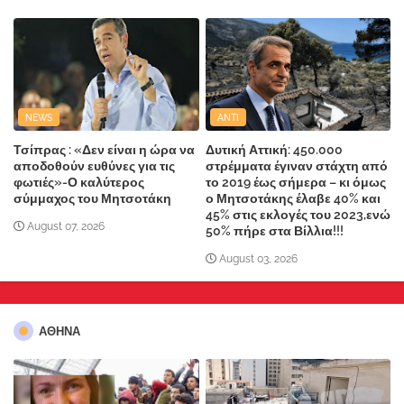
NEWS
ANTI
Τσίπρας : «Δεν είναι η ώρα να
Δυτική Αττική: 450.000
αποδοθούν ευθύνες για τις
στρέμματα έγιναν στάχτη από
φωτιές»-Ο καλύτερος
το 2019 έως σήμερα – κι όμως
σύμμαχος του Μητσοτάκη
ο Μητσοτάκης έλαβε 40% και
45% στις εκλογές του 2023,ενώ
August 07, 2026
50% πήρε στα Βίλλια!!!
August 03, 2026
ΑΘΗΝΑ