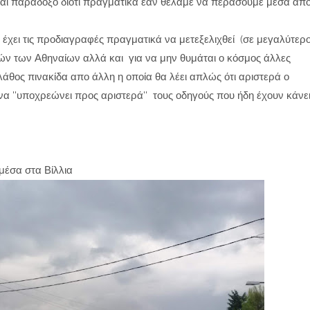
ναι παράδοξο διότι πραγματικά εάν θέλαμε να περάσουμε μέσα απ
ς έχει τις προδιαγραφές πραγματικά να μετεξελιχθεί (σε μεγαλύτερ
πών των Αθηναίων αλλά και για να μην θυμάται ο κόσμος άλλες
η λάθος πινακίδα απο άλλη η οποία θα λέει απλώς ότι αριστερά ο
 να ''υποχρεώνει προς αριστερά'' τους οδηγούς που ήδη έχουν κάνε
 στα Βίλλια