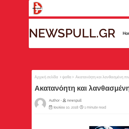
NEWSPULL.GR
Ho
Αρχική σελίδα
ψαθα
Ακατανόητη και λανθασμένη πιν
Ακατανόητη και λανθασμένη
Author -
newspull
Ιουλίου 10, 2018
1 minute read