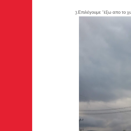
3.Επιλέγουμε ''έξω απο το χωριό'' δ