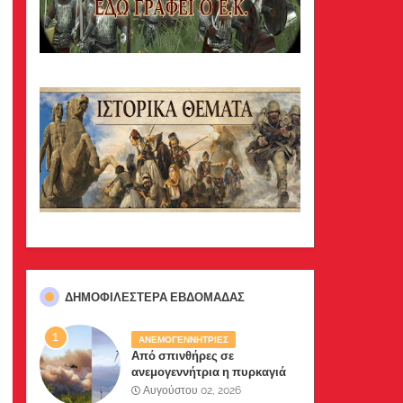
ΔΗΜΟΦΙΛΈΣΤΕΡΑ ΕΒΔΟΜΆΔΑΣ
ΑΝΕΜΟΓΕΝΝΗΤΡΙΕΣ
Από σπινθήρες σε
ανεμογεννήτρια η πυρκαγιά
σε Βοιωτία-Αττική .Δύο
Αυγούστου 02, 2026