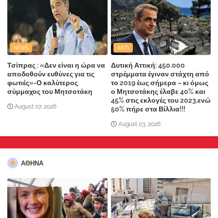
NEWS
ANTI
Τσίπρας : «Δεν είναι η ώρα να
Δυτική Αττική: 450.000
αποδοθούν ευθύνες για τις
στρέμματα έγιναν στάχτη από
φωτιές»-Ο καλύτερος
το 2019 έως σήμερα – κι όμως
σύμμαχος του Μητσοτάκη
ο Μητσοτάκης έλαβε 40% και
45% στις εκλογές του 2023,ενώ
August 07, 2026
50% πήρε στα Βίλλια!!!
August 03, 2026
ΑΘΗΝΑ