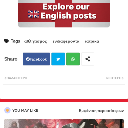
Tags
αθλητισμος
ενδιαφεροντα
ιατρικα
Facebook
Twi
Wh
ΠΑΛΑΙΌΤΕΡΗ
ΝΕΌΤΕΡΗ
tter
atsa
pp
YOU MAY LIKE
Εμφάνιση περισσότερων