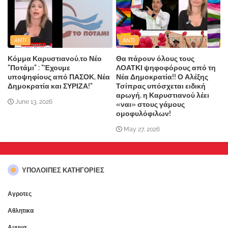
ANTI
ANTI
Κόμμα Καρυστιανού,το Νέο
Θα πάρουν όλους τους
"Ποτάμι" : "Έχουμε
ΛΟΑΤΚΙ ψηφοφόρους από τη
υποψηφίους από ΠΑΣΟΚ, Νέα
Νέα Δημοκρατία!! Ο Αλέξης
Δημοκρατία και ΣΥΡΙΖΑ!"
Τσίπρας υπόσχεται ειδική
αρωγή, η Καρυστιανού λέει
June 13, 2026
«ναι» στους γάμους
ομοφυλόφιλων!
May 27, 2026
ΥΠΌΛΟΙΠΕΣ ΚΑΤΗΓΟΡΊΕΣ
Αγροτες
Αθλητικα
Αμυνα