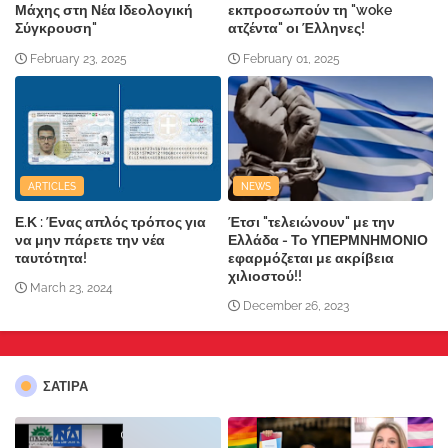
Μάχης στη Νέα Ιδεολογική
εκπροσωπούν τη "woke
Σύγκρουση"
ατζέντα" οι Έλληνες!
February 23, 2025
February 01, 2025
ARTICLES
NEWS
Ε.Κ : Ένας απλός τρόπος για
Έτσι "τελειώνουν" με την
να μην πάρετε την νέα
Ελλάδα - Το ΥΠΕΡΜΝΗΜΟΝΙΟ
ταυτότητα!
εφαρμόζεται με ακρίβεια
χιλιοστού!!
March 23, 2024
December 26, 2023
ΣΑΤΙΡΑ