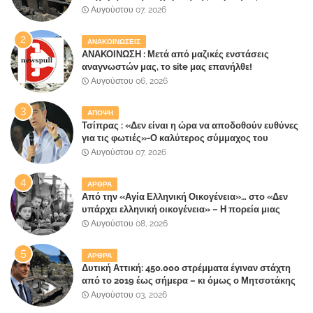
ετοιμάζουν οι κάτοικοι!
Αυγούστου 07, 2026
ΑΝΑΚΟΙΝΩΣΕΙΣ
ΑΝΑΚΟΙΝΩΣΗ : Μετά από μαζικές ενστάσεις
αναγνωστών μας, το site μας επανήλθε!
Αυγούστου 06, 2026
ΑΠΟΨΗ
Τσίπρας : «Δεν είναι η ώρα να αποδοθούν ευθύνες
για τις φωτιές»-Ο καλύτερος σύμμαχος του
Μητσοτάκη
Αυγούστου 07, 2026
ΑΡΘΡΑ
Από την «Αγία Ελληνική Οικογένεια»… στο «Δεν
υπάρχει ελληνική οικογένεια» – Η πορεία μιας
κοινωνίας που κινδυνεύει να ξεχάσει ποια είναι
Αυγούστου 08, 2026
ΑΡΘΡΑ
Δυτική Αττική: 450.000 στρέμματα έγιναν στάχτη
από το 2019 έως σήμερα – κι όμως ο Μητσοτάκης
έλαβε 40% και 45% στις εκλογές του 2023,ενώ 50%
Αυγούστου 03, 2026
πήρε στα Βίλλια!!!