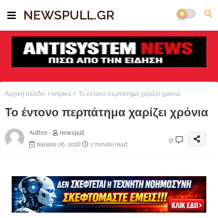
NEWSPULL.GR
Αρχική σελίδα
ιατρικα
Το έντονο περπάτημα χαρίζει χρόνια
Το έντονο περπάτημα χαρίζει χρόνια
Author -
newspull
0
Ιουνίου 06, 2018
2 minute read