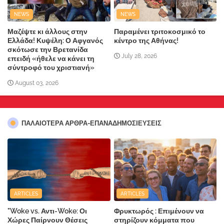
NEWS
NEWS
Μαζέψτε κι άλλους στην
Παραμένει τριτοκοσμικό το
Ελλάδα! Κυψέλη: Ο Αφγανός
κέντρο της Αθήνας!
σκότωσε την Βρετανίδα
July 28, 2026
επειδή «ήθελε να κάνει τη
σύντροφό του χριστιανή»
August 03, 2026
ΠΑΛΑΙΟΤΕΡΑ ΑΡΘΡΑ-ΕΠΑΝΑΔΗΜΟΣΙΕΥΣΕΙΣ
ARTICLES
ARTICLES
"Woke vs. Αντι-Woke: Οι
Φρυκτωρός : Επιμένουν να
Χώρες Παίρνουν Θέσεις
στηρίζουν κόμματα που