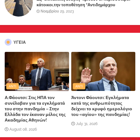
κάτοικοι,την τοποθέτηση "Αντιδημάρχου
Παραλιακής Ζώνης" στο Δήμο Μάνδρας-Ειδυλλίας!
Νοεμβρίου 29, 2023
ΥΓΕΙΑ
ANTI
ANTI
Α.Φάουτσι: Στις ΗΠΑ τον
Άντονι Φάουτσι: Εγκλήματα
συνέλαβαν για τα εγκλήματά
κατά της ανθρωπότητας
του στην πανδημία – Στην
δείχνει το κρυφό ημερολόγιο
Ελλάδα τον έκαναν μέλος της
του «αγίου» της πανδημίας!
Ακαδημίας Αθηνών!
July 31, 2026
August 08, 2026