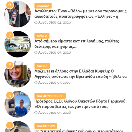
ΕΛΛΑΔΑ
Ασύλληπτο: Έναν «Βόλο» με 102.000 παράνομους
αλλοδαπούς πολιτογράφησε ως «Έλληνες» η
κυβέρνηση!
Αυγούστου 04, 2026
ΑΡΘΡΑ
Από σήμερα είμαστε κατ' επιλογή μας, πολίτες
δεύτερης κατηγορίας....
Αυγούστου 05, 2026
ΑΘΗΝΑ
Μαζέψτε κι άλλους στην Ελλάδα! Κυψέλη: Ο
Αφγανός σκότωσε την Βρετανίδα επειδή «ήθελε να
κάνει τη σύντροφό του χριστιανή»
Αυγούστου 03, 2026
ΔΑΣΟΠΥΡΟΣΒΕΣΗ
Πρόεδρος Εξ.Συλλόγου Οικιστών Πόρτο Γερμενού :
«Οι πυροσβέστες έφυγαν πριν από τους
κατοίκους»
Αυγούστου 05, 2026
ΑΛΕΠΟΧΩΡΙ
Ως "επιτακτική ανάγκη" κρίνουν οι περισσότεροι