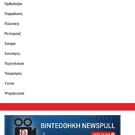
Ορθοδοξια
Παραδοση
Πολιτικη
Ρεπορταζ
Σατιρα
Συνταγες
Τεχνολογια
Τουρισμος
Υγεια
Ψυχαγωγια