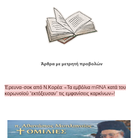
Άρθρα με μετρητή προβολών
Έρευνα-σοκ από Ν.Κορέα: «Τα εμβόλια mRNA κατά του
κορωνοϊού “εκτόξευσαν” τις εμφανίσεις καρκίνων»!