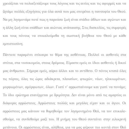
χρειάζεται να πολυεξετάζουμε τους λόγους και τις αι­τίες και τις αφορμές και να
ζητάμε πολλές εξηγήσεις για όλα αυτά που μας επιτρέπει η πανσοφία του Θεού.
Να μη λησμονάμε ποτέ πως η παρούσα ζωή είναι στά­διο άθλων και αγώνων και
η άλλη ζωή είναι επάθλων και αιώνιας ανάπαυσης. Στις δυσκολίες, τις συμφορές
και τους πόνους να επικαλούμεθα τη σωστική βοή­θεια του Θεού με κάθε
εμπιστοσύνη.
Πάντοτε παραμένει επίκαιρο το θέμα της ασθέ­νειας. Πολλοί οι ασθενείς στα
σπίτια, στα νοσοκο­μεία, στους δρόμους. Είμαστε εμείς οι ίδιοι ασθενείς ή δικοί
μας άνθρωποι. Σήμερα εμείς, αύριο άλλοι και το αντίθετο. Ο πόνος κτυπά όλες
τις πόρτες, όλες τις ώρες αδιάκριτα, πλουσίων, φτωχών, νέων, ηλικιωμέ­νων,
μορφωμένων, αμόρφωτων, όλων. Γιατί ν' αρρω­σταίνουμε και γιατί να πονάμε;
Το ίδιο ερώτημα επα­νέρχεται με δριμύτητα. Δεν είναι μόνο από τις αμαρ­τίες οι
διάφορες αρρώστειες. Αρρώστειες πολλές και μεγάλες είχαν και οι άγιοι. Οι
αρρώστειες μας κάνουν να θυμηθούμε τον λησμονημένο Θεό, να τον επικαλε­
σθούμε, να συνδεθούμε μαζί του. Η μνήμη του Θεού συντείνει στην ειλικρινή
μετάνοια. Οι αρρώστειες εί­ναι, αλήθεια, για να μας φέρουν πιο κοντά στον Θεό