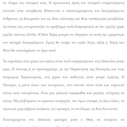
το νόημα του σταυρού τους. Η προσωπική άρση του σταυρού νοηματιζόμενη
συντελεί στην ανόρθωση. Βλέποντας ο ταλαιπωρούμενος και δοκιμαζόμενος
άνθρωπος τη δοκιμασία του ως θεία επίσκεψη και θεία παιδαγωγία με­ταβάλλει
τη στάση του, αντιμετωπίζει το πρόβλημα πολύ διαφορετικά, αν δεν γεμίζει χαρά
γεμίζει πάντως ελπίδα. Η θεία Χάρη μπορεί να οδηγήσει σε αυτή την ωριμότητα
τον σκληρά δοκιμαζόμενο. Εμείς θα πούμε τον καλό λόγο, αλλά η Χάρη του
Θεού θα ολο­κληρώσει το έργο αυτό.
Το ευχολόγιο στα χέρια του ιερέως είναι πολύ πα­ρηγορητικό στις δύσκολες αυτές
ώρες. Η σύνοψη ή το προσευχητάρι, με την Παράκληση της Παναγίας και τους
υπέροχους Χαιρετισμούς, στα χέρια του α­σθενούς είναι φτερά ειρήνης. Η
Παναγία, η μάνα ό­λων των πονεμένων, που πόνεσε τόσο πολύ και συ­μπονά
όλους τους πονεμένους, δίνει μια γλυκειά πα­ραμυθία και μεγάλη ενίσχυση σε
όλους. Μη φοβόμα­στε το ιερατικό πετραχήλι, τον τίμιο σταυρό, το άγιο έλαιο, τα
τίμια και χαριτόβρυτα λείψανα, τον αγια­σμό, το αντίδωρο, τη θεία Κοινωνία.
Επανερχόμενοι στο δύσκολο ερώτημα γιατί ο Θε­ός να επιτρέπει να