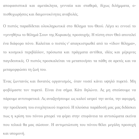
αποφασιστικά και α­μετάκλητα, γενναία και σταθερά, δίχως διλήμματα, ο­
πισθοχωρήσεις και δαιμονοκίνητες αναβολές.
Ο πιστός παραδίδεται ολοκληρωτικά στο θέλημα του Θεού. Λέγει κι εννοεί το
«γενηθήτω το θέλημά Σου» της Κυριακής προσευχής. Η πίστη στον Θεό α­ποτελεί
ένα διάφορο πόνο. Καλείται ο πιστός ν' απα­γκιστρωθεί από το «ίδιον θέλημα»,
το κοσμικό περι­βάλλον, πρόσωπα και πράγματα αντίθεα, ιδέες και μέ­ριμνες
παγιδευτικές. Ο πιστός προσκαλείται να μετα­ποιήσει τα πάθη σε αρετές και να
μεταμορφώσει τη ζωή του.
Ένας ζωντανός και δυνατός οργανισμός, όταν νοσεί κάνει υψηλό πυρετό. Μη
φοβόμαστε τον πυρετό. Είναι ένα σήμα. Κάτι δηλώνει. Ας μη σπεύσουμε να
πάρουμε αντιπυρετικά. Ας αναζητήσουμε ως καλοί ιατροί την αιτία, την αφορμή,
την προέλευση του ενοχλητικού πυρετού. Η πλούσια παράδοσή μας μας δι­δάσκει
πως η κρίση του πόνου μπορεί να φέρει στην επιφάνεια τα αντισώματα εκείνα
που τελικά θα μας σώσουν. Η αντιμετώπιση του πόνου θέλει μεγάλη προσοχή
και υπομονή.