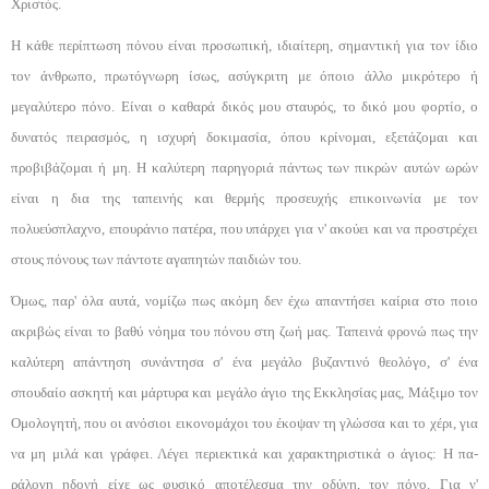
Χριστός.
Η κάθε περίπτωση πόνου είναι προσωπική, ιδιαί­τερη, σημαντική για τον ίδιο
τον άνθρωπο, πρωτό­γνωρη ίσως, ασύγκριτη με όποιο άλλο μικρότερο ή
μεγαλύτερο πόνο. Είναι ο καθαρά δικός μου σταυρός, το δικό μου φορτίο, ο
δυνατός πειρασμός, η ισχυρή δοκιμασία, όπου κρίνομαι, εξετάζομαι και
προβιβάζομαι ή μη. Η καλύτερη παρηγοριά πάντως των πικρών αυτών ωρών
είναι η δια της ταπεινής και θερμής προ­σευχής επικοινωνία με τον
πολυεύσπλαχνο, επουρά­νιο πατέρα, που υπάρχει για ν' ακούει και να προσ­τρέχει
στους πόνους των πάντοτε αγαπητών παιδιών του.
Όμως, παρ' όλα αυτά, νομίζω πως ακόμη δεν έχω απαντήσει καίρια στο ποιο
ακριβώς είναι το βαθύ νόημα του πόνου στη ζωή μας. Ταπεινά φρονώ πως την
καλύτερη απάντηση συνάντησα σ' ένα μεγάλο βυ­ζαντινό θεολόγο, σ' ένα
σπουδαίο ασκητή και μάρτυ­ρα και μεγάλο άγιο της Εκκλησίας μας, Μάξιμο τον
Ομολογητή, που οι ανόσιοι εικονομάχοι του έκοψαν τη γλώσσα και το χέρι, για
να μη μιλά και γράφει. Λέγει περιεκτικά και χαρακτηριστικά ο άγιος: Η πα­
ράλογη ηδονή είχε ως φυσικό αποτέλεσμα την οδύνη, τον πόνο. Για ν'