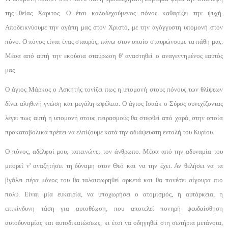
της θείας Χάριτος. Ο έτσι καλοδεχούμενος πόνος καθαρίζει την ψυχή.
Αποδεικνύουμε την αγάπη μας στον Χριστό, με την αγόγγυστη υπομονή στον
πόνο. Ο πόνος είναι ένας σταυρός, πάνω στον οποίο σταυρώνουμε τα πάθη μας.
Μέσα από αυτή την εκούσια σταύρωση θ' αναστηθεί ο αναγεννημένος εαυτός
μας.
Ο άγιος Μάρκος ο Ασκητής τονίζει πως η υπομο­νή στους πόνους των θλίψεων
δίνει αληθινή γνώση και μεγάλη ωφέλεια. Ο άγιος Ισαάκ ο Σύρος συνεχίζοντας
λέγει πως αυτή η υπομονή στους πειρασμούς θα στε­φθεί από χαρά, στην οποία
προκαταβολικά πρέπει να ελπίζουμε κατά την αδιάψευστη εντολή του Κυρίου.
Ο πόνος, αδελφοί μου, ταπεινώνει τον άνθρωπο. Μέσα από την αδυναμία του
μπορεί ν' αναζητήσει τη δύναμη στον Θεό και να την έχει. Αν θελήσει να τα
βγάλει πέρα μόνος του θα ταλαιπωρηθεί αρκετά και θα πονέσει σίγουρα πιο
πολύ. Είναι μία ευκαιρία, να υποχωρήσει ο ατομισμός, η αυτάρκεια, η
επικίνδυνη τάση για αυτοθέωση, που αποτελεί πονηρή ψευδαί­σθηση
αυτοδυναμίας και αυτοδικαιώσεως, κι έτσι να οδηγηθεί στη σωτήρια μετάνοια,