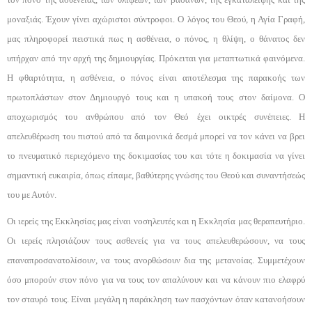
μοναξιάς. Έχουν γίνει αχώριστοι σύντροφοι. Ο λό­γος του Θεού, η Αγία Γραφή,
μας πληροφορεί πειστι­κά πως η ασθένεια, ο πόνος, η θλίψη, ο θάνατος δεν
υπήρχαν από την αρχή της δημιουργίας. Πρόκειται για μεταπτωτικά φαινόμενα.
Η φθαρτότητα, η ασθέ­νεια, ο πόνος είναι αποτέλεσμα της παρακοής των
πρωτοπλάστων στον Δημιουργό τους και η υπακοή τους στον δαίμονα. Ο
αποχωρισμός του ανθρώπου α­πό τον Θεό έχει οικτρές συνέπειες. Η
απελευθέρωση του πιστού από τα δαιμονικά δεσμά μπορεί να τον κά­νει να βρει
το πνευματικό περιεχόμενο της δοκιμα­σίας του και τότε η δοκιμασία να γίνει
σημαντική ευ­καιρία, όπως είπαμε, βαθύτερης γνώσης του Θεού και συναντήσεώς
του με Αυτόν.
Οι ιερείς της Εκκλησίας μας είναι νοσηλευτές και η Εκκλησία μας θεραπευτήριο.
Οι ιερείς πλησιά­ζουν τους ασθενείς για να τους απελευθερώσουν, να τους
επαναπροσανατολίσουν, να τους ανορθώσουν δια της μετανοίας. Συμμετέχουν
όσο μπορούν στον πόνο για να τους τον απαλύνουν και να κάνουν πιο ε­λαφρύ
τον σταυρό τους. Είναι μεγάλη η παράκληση των πασχόντων όταν κατανοήσουν