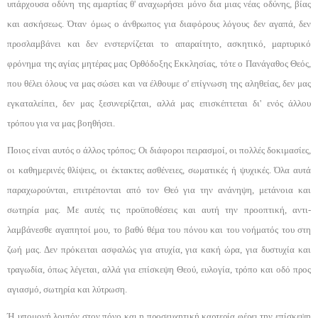
υπάρχουσα οδύνη της αμαρτίας θ' ανα­χωρήσει μόνο δια μιας νέας οδύνης, βίας
και ασκήσε­ως. Όταν όμως ο άνθρωπος για διαφόρους λόγους δεν αγαπά, δεν
προσλαμβάνει και δεν ενστερνίζεται το α­παραίτητο, ασκητικό, μαρτυρικό
φρόνημα της αγίας μητέρας μας Ορθόδοξης Εκκλησίας, τότε ο Πανάγα­θος Θεός,
που θέλει όλους να μας σώσει και να έλθουμε σ' επίγνωση της αληθείας, δεν μας
εγκαταλείπει, δεν μας ξεσυνερίζεται, αλλά μας επισκέπτεται δι' ενός άλλου
τρόπου για να μας βοηθήσει.
Ποιος είναι αυτός ο άλλος τρόπος; Οι διάφοροι πειρασμοί, οι πολλές δοκιμασίες,
οι καθημερινές θλί­ψεις, οι έκτακτες ασθένειες, σωματικές ή ψυχικές. Ό­λα αυτά
παραχωρούνται, επιτρέπονται από τον Θεό για την ανάνηψη, μετάνοια και
σωτηρία μας. Με αυ­τές τις προϋποθέσεις και αυτή την προοπτική, αντι­
λαμβάνεσθε αγαπητοί μου, το βαθύ θέμα του πόνου και του νοήματός του στη
ζωή μας. Δεν πρόκειται α­σφαλώς για ατυχία, για κακή ώρα, για δυστυχία και
τραγωδία, όπως λέγεται, αλλά για επίσκεψη Θεού, ευ­λογία, τρόπο και οδό προς
αγιασμό, σωτηρία και λύ­τρωση.
Ή υπομονή λοιπόν στον πόνο και η προσευχητική καρτερία φέρει την επίσκεψη