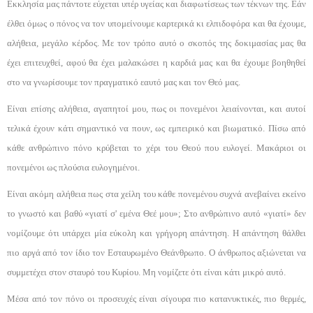
Εκκλησία μας πάντοτε εύχε­ται υπέρ υγείας και διαφωτίσεως των τέκνων της. Εάν
έλθει όμως ο πόνος να τον υπομείνουμε καρτερικά κι ελπιδοφόρα και θα έχουμε,
αλήθεια, μεγάλο κέρδος. Με τον τρόπο αυτό ο σκοπός της δοκιμασίας μας θα
έχει επιτευχθεί, αφού θα έχει μαλακώσει η καρδιά μας και θα έχουμε βοηθηθεί
στο να γνωρίσουμε τον πραγ­ματικό εαυτό μας και τον Θεό μας.
Είναι επίσης αλήθεια, αγαπητοί μου, πως οι πονε­μένοι λειαίνονται, και αυτοί
τελικά έχουν κάτι σημα­ντικό να πουν, ως εμπειρικό και βιωματικό. Πίσω από
κάθε ανθρώπινο πόνο κρύβεται το χέρι του Θεού που ευλογεί. Μακάριοι οι
πονεμένοι ως πλούσια ευλογη­μένοι.
Είναι ακόμη αλήθεια πως στα χείλη του κάθε πο­νεμένου συχνά ανεβαίνει εκείνο
το γνωστό και βαθύ «γιατί σ' εμένα Θεέ μου»; Στο ανθρώπινο αυτό «γιατί» δεν
νομίζουμε ότι υπάρχει μία εύκολη και γρήγορη α­πάντηση. Η απάντηση θάλθει
πιο αργά από τον ίδιο τον Εσταυρωμένο Θεάνθρωπο. Ο άνθρωπος αξιώνε­ται να
συμμετέχει στον σταυρό του Κυρίου. Μη νομί­ζετε ότι είναι κάτι μικρό αυτό.
Μέσα από τον πόνο οι προσευχές είναι σίγουρα πιο κατανυκτικές, πιο θερμές,