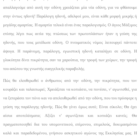
απαλλαγούμε από αυτή την οδύνη χρειάζεται μία νέα οδύνη, για να φθάσουμε
στην ό­ντως ηδονή! Παράλογη ηδονή, αδελφοί μου, είναι κά­θε μορφή μικρής ή
μεγάλης αμαρτίας. Η αμαρτία τε­λικά είναι ένας παραλογισμός. Ο άγιος Μάξιμος
επί­σης λέγει πως αιτία της πτώσεως των πρωτοπλάστων ήταν η γεύση της
ηδονής, που τους μετέδωσε οδύνη. Ο πνευματικός νόμος λειτουργεί πάντοτε
άψογα. Η παράνομη, παράλογη, εγωιστική ηδονή καταλήγει σε οδύνη. Η
γλυκύτητα δίνει πικρότητα, σαν τα χαρού­πια, την τροφή των χοίρων, την τροφή
του ασώτου της γνωστής ευαγγελικής παραβολής.
Πώς θα ελευθερωθεί ο άνθρωπος από την οδύνη, την πικρότητα, που τον
κουράζει και ταλαιπωρεί; Χρειάζεται να κοπιάσει, να πονέσει, ν' αγωνισθεί, για
να ξεπεράσει τον πόνο και να απελευθερωθεί από την οδύνη, που του πρόσφερε η
γεύση της παράλογης η­δονής. Πώς θα γίνει όμως αυτό; Είναι εύκολο; Θα έ­χει
αίσια αποτελέσματα; Αξίζει ν' αγωνίζεται και κο­πιάζει κανείς; Θα
πραγματοποιηθεί δια του υπομονετι­κού, επίμονου, επιμελούς, δοκιμασμένου
καλά και παραδεδομένου, γνήσιου ασκητικού αγώνος της Εκκλη­σίας μας. Η