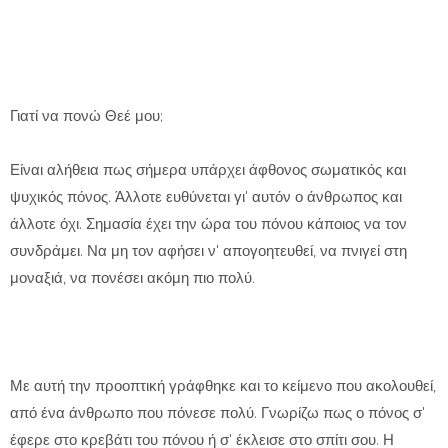
Γιατί να πονώ Θεέ μου;
Είναι αλήθεια πως σήμερα υπάρχει άφθονος σω­ματικός και
ψυχικός πόνος. Άλλοτε ευθύνεται γι' αυ­τόν ο άνθρωπος και
άλλοτε όχι. Σημασία έχει την ώ­ρα του πόνου κάποιος να τον
συνδράμει. Να μη τον α­φήσει ν' απογοητευθεί, να πνιγεί στη
μοναξιά, να πο­νέσει ακόμη πιο πολύ.
Με αυτή την προοπτική γράφθηκε και το κείμενο που ακολουθεί,
από ένα άνθρωπο που πόνεσε πολύ. Γνωρίζω πως ο πόνος σ'
έφερε στο κρεβάτι του πόνου ή σ' έκλεισε στο σπίτι σου. Η