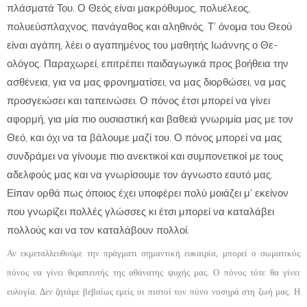
πλάσματά Του. Ο Θε­ός είναι μακρόθυμος, πολυέλεος,
πολυεύσπλαχνος, πανάγαθος και αληθινός. Τ' όνομα του Θεού
είναι α­γάπη, λέει ο αγαπημένος του μαθητής Ιωάννης ο Θε­
ολόγος. Παραχωρεί, επιτρέπει παιδαγωγικά προς βοή­θεια την
ασθένεια, για να μας φρονηματίσει, να μας διορθώσει, να μας
προσγειώσει και ταπεινώσει. Ο πό­νος έτσι μπορεί να γίνει
αφορμή, για μία πιο ουσια­στική και βαθειά γνωριμία μας με τον
Θεό, και όχι να τα βάλουμε μαζί του. Ο πόνος μπορεί να μας
συνδράμει να γίνουμε πιο ανεκτικοί και συμπονετικοί με τους
αδελφούς μας και να γνωρίσουμε τον άγνωστο ε­αυτό μας.
Είπαν ορθά πως όποιος έχει υποφέρει πολύ μοιάζει μ' εκείνον
που γνωρίζει πολλές γλώσσες κι έ­τσι μπορεί να καταλάβει
πολλούς και να τον καταλά­βουν πολλοί.
Αν εκμεταλλευθούμε την πράγματι σημαντική ευ­καιρία, μπορεί ο σωματικός
πόνος να γίνει θεραπευ­τής της αθάνατης ψυχής μας. Ο πόνος τότε θα γίνει
ευλογία. Δεν ζητάμε βεβαίως εμείς οι πιστοί τον πόνο νοσηρά στη ζωή μας. Η