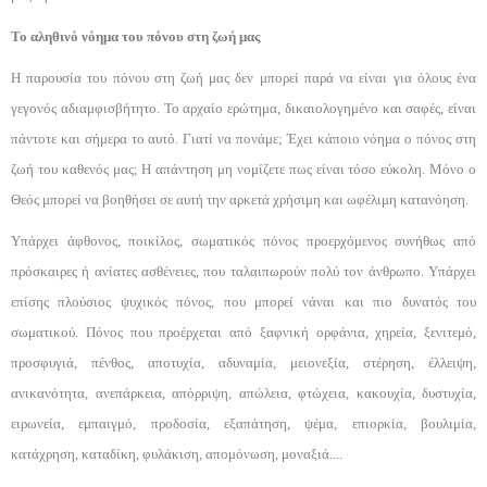
Το αληθινό νόημα του πόνου στη ζωή μας
Η παρουσία του πόνου στη ζωή μας δεν μπορεί παρά να είναι για όλους ένα
γεγονός αδιαμφισβήτητο. Το αρχαίο ερώτημα, δικαιολογημένο και σαφές, είναι
πάντοτε και σήμερα το αυτό. Γιατί να πονάμε; Έχει κάποιο νόημα ο πόνος στη
ζωή του καθενός μας; Η απάντηση μη νομίζετε πως είναι τόσο εύκολη. Μόνο ο
Θεός μπορεί να βοηθήσει σε αυτή την αρκετά χρή­σιμη και ωφέλιμη κατανόηση.
Υπάρχει άφθονος, ποικίλος, σωματικός πόνος προερχόμενος συνήθως από
πρόσκαιρες ή ανίατες α­σθένειες, που ταλαιπωρούν πολύ τον άνθρωπο. Υπάρ­χει
επίσης πλούσιος ψυχικός πόνος, που μπορεί νάναι και πιο δυνατός του
σωματικού. Πόνος που προέρχε­ται από ξαφνική ορφάνια, χηρεία, ξενιτεμό,
προσφυ­γιά, πένθος, αποτυχία, αδυναμία, μειονεξία, στέρηση, έλλειψη,
ανικανότητα, ανεπάρκεια, απόρριψη, απώ­λεια, φτώχεια, κακουχία, δυστυχία,
ειρωνεία, εμπαιγ­μό, προδοσία, εξαπάτηση, ψέμα, επιορκία, βουλιμία,
κατάχρηση, καταδίκη, φυλάκιση, απομόνωση, μονα­ξιά....