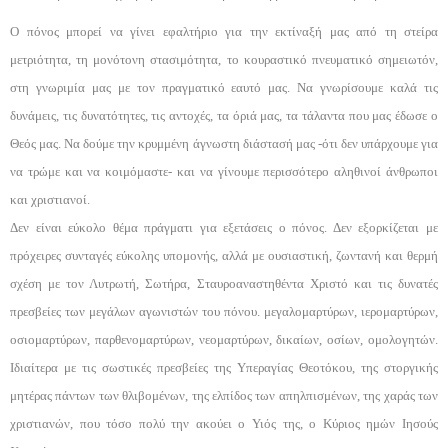
Ο πόνος μπορεί να γίνει εφαλτήριο για την εκτί­ναξή μας από τη στείρα
μετριότητα, τη μονότονη στα­σιμότητα, το κουραστικό πνευματικό σημειωτόν,
στη γνωριμία μας με τον πραγματικό εαυτό μας. Να γνωρίσουμε καλά τις
δυνάμεις, τις δυνατότητες, τις αντο­χές, τα όριά μας, τα τάλαντα που μας έδωσε ο
Θεός μας. Να δούμε την κρυμμένη άγνωστη διάστασή μας -ότι δεν υπάρχουμε για
να τρώμε και να κοιμόμαστε- και να γίνουμε περισσότερο αληθινοί άνθρωποι
και χριστιανοί.
Δεν είναι εύκολο θέμα πράγματι για εξετάσεις ο πόνος. Δεν εξορκίζεται με
πρόχειρες συνταγές εύκο­λης υπομονής, αλλά με ουσιαστική, ζωντανή και θερ­μή
σχέση με τον Λυτρωτή, Σωτήρα, Σταυροαναστηθέντα Χριστό και τις δυνατές
πρεσβείες των μεγάλων α­γωνιστών του πόνου. μεγαλομαρτύρων, ιερομαρτύρων,
οσιομαρτύρων, παρθενομαρτύρων, νεομαρτύρων, δι­καίων, οσίων, ομολογητών.
Ιδιαίτερα με τις σωστικές πρεσβείες της Υπεραγίας Θεοτόκου, της στοργικής
μητέρας πάντων των θλιβομένων, της ελπίδος των απηλπισμένων, της χαράς των
χριστιανών, που τόσο πολύ την ακούει ο Υιός της, ο Κύριος ημών Ιησούς