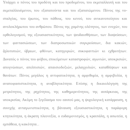
Υπάρχει ο πόνος του προδότη και του προδομέ­νου, του εκμεταλλευτή και του
εκμεταλλευόμενου, του εξαπατούντα και του εξαπατώμενου. Πόνος της νο­
σταλγίας, του έρωτος, του πάθους, του κενού, του ανι­κανοποίητου και
ανολοκλήρωτου του ανθρώπου. Πό­νος της χαμένης ολότητος, των ενοχών, του
ορθολο­γισμού, της εξουσιαστικότητος, των ψευδαισθήσεων, των διαψεύσεων,
των φαντασιώσεων, των διαπροσω­πικών συγκρούσεων, δια κακιών,
ζηλοτυπιών, ύβρε­ων, φθόνων, κατηγοριών, συκοφαντιών κι εχθροτή­των.
Δυνατός ο πόνος του φόβου, επικείμενων κατα­στροφών, αγωνιών, υποκρισιών,
απογνώσεων, απελπι­σιών, απαισιοδοξιών, μελαγχολιών, καταθλίψεων και
θανάτων. Πόνος μεγάλος η αντιφατικότητα, η αμφιθυ­μία, η αμφιβολία, η
αναποφασιστικότητα, η αναβλη­τικότητα. Επίσης η δικαιολόγηση της
μετριότητος, της ρηχότητος, της καθημερινότητος, της αυτάρκειας, της
υποκρισίας. Ακόμη το ξεγέλασμα του εαυτού μας, η ψυχολογική κατάρρευση, η
συνεχής ανταγωνιστι­κότητα, η βάναυση εξουσιαστικότητα, η παράφορη
κτητικότητα, η άκρατη πλεονεξία, ο ευδαιμονισμός, η κραιπάλη, η ασωτεία, η
εμπάθεια, η κακότητα...