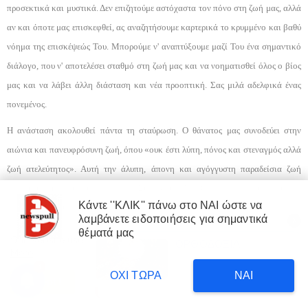
προσεκτικά και μυστικά. Δεν επιζητούμε αστόχαστα τον πόνο στη ζωή μας, αλλά
αν και όποτε μας επισκε­φθεί, ας αναζητήσουμε καρτερικά το κρυμμένο και βαθύ
νόημα της επισκέψεώς Του. Μπορούμε ν' ανα­πτύξουμε μαζί Του ένα σημαντικό
διάλογο, που ν' α­ποτελέσει σταθμό στη ζωή μας και να νοηματισθεί ό­λος ο βίος
μας και να λάβει άλλη διάσταση και νέα προοπτική. Σας μιλά αδελφικά ένας
πονεμένος.
Η ανάσταση ακολουθεί πάντα τη σταύρωση. Ο θάνατος μας συνοδεύει στην
αιώνια και πανευφρόσυνη ζωή, όπου «ουκ έστι λύπη, πόνος και στεναγμός αλλά
ζωή ατελεύτητος». Αυτή την άλυπη, άπονη και αγόγγυστη παραδείσια ζωή
προγεύεται, κατά τον υπέ­ροχο άγιο Συμεών τον Νέο Θεολόγο, ο πιστός που έ­χει
Κάντε ''ΚΛΙΚ'' πάνω στο ΝΑΙ ώστε να
παραδώσει εκούσια όλη του τη ζωή στα χέρια του Χριστού, όπως λέμε σε κάθε
λαμβάνετε ειδοποιήσεις για σημαντικά
X
θεία λειτουργία του α­γίου Ιωάννου του Χρυσοστόμου.
×
θέματά μας
Our website uses cookies to enhance your experience.
Learn
ΟΡΘΟΔΟΞΙΑ
ΔΙΑΒΑΣΤΕ
More
Με όλη μου την καρδιά, με όλη τη δύναμη της ψυχής μου και με όλη τη θέρμη
Δυτική Αττική: 450.000
3
στρέμματα έγιναν στάχτη επι
18 hours ago
του είναι μου εύχομαι ταπεινά και προσεύχομαι συνέχεια, αδελφοί πεφιλημένοι,
ΟΧΙ ΤΩΡΑ
ΝΑΙ
κυβέρνησης Μητσοτάκη!
Accept !
ο πόνος των ασθενειών, των πειρασμών και των θλίψεων, να μη σας