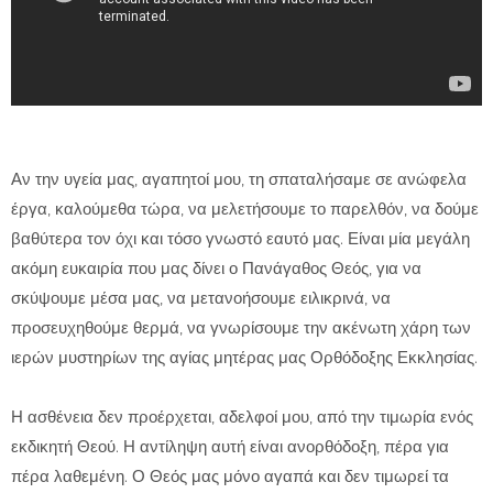
Αν την υγεία μας, αγαπητοί μου, τη σπαταλήσαμε σε ανώφελα
έργα, καλούμεθα τώρα, να μελετήσουμε το παρελθόν, να δούμε
βαθύτερα τον όχι και τόσο γνωστό εαυτό μας. Είναι μία μεγάλη
ακόμη ευκαιρία που μας δίνει ο Πανάγαθος Θεός, για να
σκύψουμε μέσα μας, να μετανοήσουμε ειλικρινά, να
προσευχηθού­με θερμά, να γνωρίσουμε την ακένωτη χάρη των
ιε­ρών μυστηρίων της αγίας μητέρας μας Ορθόδοξης Εκκλησίας.
Η ασθένεια δεν προέρχεται, αδελφοί μου, από την τιμωρία ενός
εκδικητή Θεού. Η αντίληψη αυτή είναι ανορθόδοξη, πέρα για
πέρα λαθεμένη. Ο Θεός μας μόνο αγαπά και δεν τιμωρεί τα