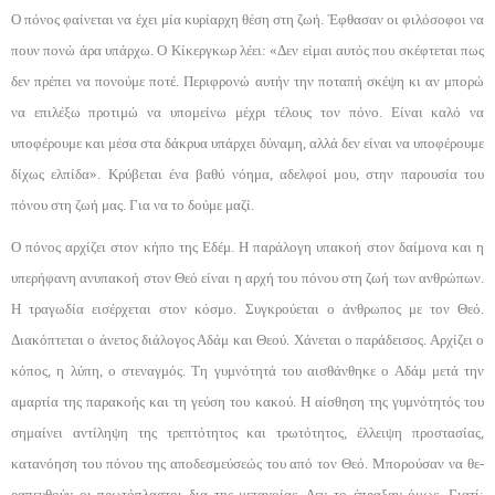
Ο πόνος φαίνεται να έχει μία κυρίαρχη θέση στη ζωή. Έφθασαν οι φιλόσοφοι να
πουν πονώ άρα υ­πάρχω. Ο Κίκεργκωρ λέει: «Δεν είμαι αυτός που σκέ­φτεται πως
δεν πρέπει να πονούμε ποτέ. Περιφρονώ αυτήν την ποταπή σκέψη κι αν μπορώ
να επιλέξω προτιμώ να υπομείνω μέχρι τέλους τον πόνο. Είναι καλό να
υποφέρουμε και μέσα στα δάκρυα υπάρχει δύ­ναμη, αλλά δεν είναι να υποφέρουμε
δίχως ελπίδα». Κρύβεται ένα βαθύ νόημα, αδελφοί μου, στην παρου­σία του
πόνου στη ζωή μας. Για να το δούμε μαζί.
Ο πόνος αρχίζει στον κήπο της Εδέμ. Η παράλο­γη υπακοή στον δαίμονα και η
υπερήφανη ανυπακοή στον Θεό είναι η αρχή του πόνου στη ζωή των ανθρώ­πων.
Η τραγωδία εισέρχεται στον κόσμο. Συγκρούε­ται ο άνθρωπος με τον Θεό.
Διακόπτεται ο άνετος διά­λογος Αδάμ και Θεού. Χάνεται ο παράδεισος. Αρχί­ζει ο
κόπος, η λύπη, ο στεναγμός. Τη γυμνότητά του αισθάνθηκε ο Αδάμ μετά την
αμαρτία της παρακοής και τη γεύση του κακού. Η αίσθηση της γυμνότητός του
σημαίνει αντίληψη της τρεπτότητος και τρωτότητος, έλλειψη προστασίας,
κατανόηση του πόνου της αποδεσμεύσεώς του από τον Θεό. Μπορούσαν να θε­
ραπευθούν οι πρωτόπλαστοι δια της μετανοίας. Δεν το έπραξαν όμως. Γιατί;