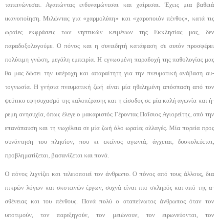
ταπεινώνεσαι. Αγαπώντας ενδυναμώνεσαι και χαίρεσαι. Έχεις μια βαθειά
ικανοποί­ηση. Μιλώντας για «χαρμολύπη» και «χαροποιόν πένθος», κατά τις
ωραίες εκφράσεις των νηπτικών κει­μένων της Εκκλησίας μας, δεν
παραδοξολογούμε. Ο πόνος και η συνειδητή κατάφαση σε αυτόν προσφέρει
πολύτιμη γνώση, μεγάλη εμπειρία. Η εγνωσμένη παραδοχή της παθολογίας μας
θα μας δώσει την υπέροχη και απαραίτητη για την πνευματική ανάβαση αυ­
τογνωσία. Η γνήσια πνευματική ζωή είναι μία ηθελη­μένη απόσπαση από τον
ψεύτικο εφησυχασμό της κα­λοπέρασης και η είσοδος σε μία καλή αγωνία και ή­
ρεμη ανησυχία, όπως έλεγε ο μακαριστός Γέροντας Παΐσιος Αγιορείτης, από την
επανάπαυση και τη νωχέλεια σε μία ζωή όλο ωραίες αλλαγές. Μία πορεία προς
συνάντηση του πλησίον, που κι εκείνος αγωνιά, άγχεται, δυσκολεύεται,
προβληματίζεται, βασανίζεται και πονά.
Ο πόνος λιχνίζει και τελειοποιεί τον άνθρωπο. Ο πόνος από τους άλλους, δια
πικρών λόγων και σκοτει­νών έργων, συχνά είναι πιο σκληρός και από της α­
σθένειας και του πένθους. Πονά πολύ ο αταπείνωτος άνθρωπος όταν τον
υποτιμούν, τον παρεξηγούν, τον μειώνουν, τον ειρωνεύονται, τον