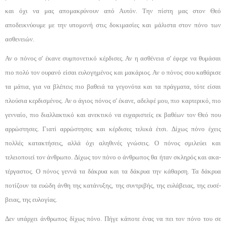
και όχι να μας απομακρύνουν από Αυτόν. Την πίστη μας στον Θεό
αποδεικνύουμε με την υπομονή στις δο­κιμασίες και μάλιστα στον πόνο των
ασθενειών.
Αν ο πόνος σ' έκανε συμπονετικό κέρδισες. Αν η ασθένεια σ' έφερε να θυμάσαι
πιο πολύ τον ουρανό εί­σαι ευλογημένος και μακάριος. Αν ο πόνος σου κα­θάρισε
τα μάτια, για να βλέπεις πιο βαθειά τα γεγονό­τα και τα πράγματα, τότε είσαι
πλούσια κερδισμένος. Αν ο άγιος πόνος σ' έκανε, αδελφέ μου, πιο καρτερι­κό, πιο
γενναίο, πιο διαλλακτικό και ανεκτικό να ευ­χαριστείς εκ βαθέων τον Θεό που
αρρώστησες. Γιατί αρρώστησες και κέρδισες τελικά έτσι. Δίχως πόνο έχεις
πολλές κατακτήσεις, αλλά όχι αληθινές γνώσεις. Ο πόνος σμιλεύει και
τελειοποιεί τον άνθρωπο. Δί­χως τον πόνο ο άνθρωπος θα ήταν σκληρός και ακα­
τέργαστος. Ο πόνος γεννά τα δάκρυα και τα δάκρυα την κάθαρση. Τα δάκρυα
ποτίζουν τα ευώδη άνθη της κατάνυξης, της συντριβής, της ευλάβειας, της ευσέ­
βειας, της ευλογίας.
Δεν υπάρχει άνθρωπος δίχως πόνο. Πήγε κάποτε ένας να πει τον πόνο του σε