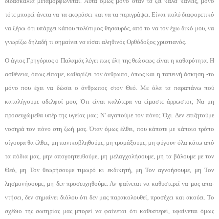
διδασκαλία μεταμορφώνεται. Αυτά όμως μόνο όταν τα ζει καλά κανείς, μόνο
τότε μπορεί άνετα να τα εκφράσει και να τα περιγράψει. Είναι πολύ διαφορετικό
να ξέρω ότι υπάρχει κάπου πολύτιμος θησαυ­ρός, από το να τον έχω δικό μου, να
γνωρίζω δηλαδή τι σημαίνει να είσαι αληθινός Ορθόδοξος χριστια­νός.
Ο άγιος Γρηγόριος ο Παλαμάς λέγει πως ύλη της θεώσεως είναι η καθαρότητα. Η
ασθένεια, όπως είπα­με, καθαρίζει τον άνθρωπο, όπως και η ταπεινή ά­σκηση -το
μόνο που έχει να δώσει ο άνθρωπος στον Θεό. Με όλα τα παραπάνω πού
καταλήγουμε αδελφοί μου; Ότι είναι καλύτερα να είμαστε άρρωστοι; Να μη
προσευχώμεθα υπέρ της υγείας μας; Ν' αγαπούμε τον πόνο; Όχι. Δεν επιζητούμε
νοσηρά τον πόνο στη ζωή μας. Όταν όμως έλθει, που κάποτε με κάποιο τρόπο
σίγουρα θα έλθει, μη πανικοβληθούμε, μη τρομάξου­με, μη φύγουν όλα κάτω από
τα πόδια μας, μην απογοητευθούμε, μη μελαγχολήσουμε, μη τα βάλουμε με τον
Θεό, μη Τον θεωρήσουμε τιμωρό κι εκδικητή, μη Τον αγνοήσουμε, μη Τον
λησμονήσουμε, μη δεν προ­σευχηθούμε. Αν φαίνεται να καθυστερεί να μας απα­
ντήσει, δεν σημαίνει διόλου ότι δεν μας παρακολου­θεί, προσέχει και ακούει. Το
σχέδιο της σωτηρίας μας μπορεί να φαίνεται ότι καθυστερεί, υφαίνεται όμως