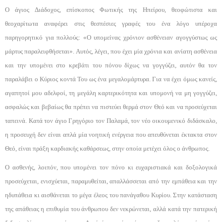
Ο άγιος Διάδοχος, επίσκοπος Φωτικής της Ηπεί­ρου, θεοφώτιστα και
θεοχαρίτωτα αναφέρει στις θε­σπέσιες γραφές του ένα λόγο υπέροχα
παρηγορητικό για πολλούς: «Ο υπομείνας χρόνιον ασθένειαν αγογ­γύστως ως
μάρτυς παραλειφθήσεται». Αυτός, λέγει, που έχει μία χρόνια και ανίατη ασθένεια
και την υπο­μένει στο κρεβάτι του πόνου δίχως να γογγύζει, αυτόν θα τον
παραλάβει ο Κύριος κοντά Του ως ένα μεγαλο­μάρτυρα. Για να έχει όμως κανείς,
αγαπητοί μου αδελ­φοί, τη μεγάλη καρτερικότητα και υπομονή να μη γογγύζει,
ασφαλώς και βεβαίως θα πρέπει να πιστεύει θερμά στον Θεό και να προσεύχεται
ταπεινά. Κατά τον άγιο Γρηγόριο τον Παλαμά, τον νέο οικουμενικό διδάσκαλο,
η προσευχή δεν είναι απλά μία νοητική ε­νέργεια που απευθύνεται έκτακτα στον
Θεό, είναι πράξη καρδιακής καθάρσεως, στην οποία μετέχει ό­λος ο άνθρωπος.
Ο ασθενής, λοιπόν, που υπομένει τον πόνο κι ευ­χαριστιακά και δοξολογικά
προσεύχεται, ενισχύεται, παραμυθείται, απαλλάσσεται από την εμπάθεια και την
ηδυπάθεια κι αισθάνεται το μέγα έλεος του πανά­γαθου Κυρίου. Στην κατάσταση
της απάθειας η επιθυ­μία του άνθρωπου δεν νεκρώνεται, αλλά κατά την πατερική