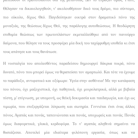
Θέλησαν να δικαιολογηθούν, ν' ακολουθήσουν δικό τους δρόμο, πιο σύντομο,
πιο εύκολο, δίχως Θεό. Παγιδεύτηκαν οικτρά στον δρα­ματικό πόνο της
μοναξιάς, της θεώσεως δίχως Θεό, της παράλογης αυτοθεώσεως. Η θεοδώρητη
επιθυμία θεώσεως των πρωτοπλάστων εκμεταλλεύθηκε από τον πανούργο
δαίμονα, που θέλησε να τους προσφέρει μία δική του ταχύρρυθμη ισοθεΐα κι έτσι
τους απάτησε και τους θανάτωσε.
Η νοσταλγία του απολεσθέντος παραδείσου δη­μιουργεί δάκρυα πικρά, πόνο
δυνατό, πόνο που μπο­ρεί όμως να θεραπεύσει τον αμαρτωλό. Και τότε να έχουμε
το παράδοξο, αντιφατικό και οξύμωρο: Υγεία στην ασθένεια! Με την κατάφαση
του πόνου, όχι μα­ζοχιστικά, όχι παθητικά, όχι μοιρολατρικά, αλλά με βεβαία
πίστη, μ' επίγνωση, με υπομονή, ως θεϊκή δο­κιμασία και παιδαγωγία, και όχι ως
τιμωρία, που επε­ξεργάζεται λύτρωση και σωτηρία. Γεννιέται έτσι ένας άλλος
πόνος. Αγαπάς και πονάς, ταπεινώνεσαι και πονάς, υποχωρείς και πονάς. Πονάς
όμως διαφορετι­κά, γλυκά, κερδοφόρα. Το ν' αγαπάς αληθινά σημαί­νει να
θυσιάζεσαι. Αποτελεί μία ιδιαίτερα φιλόπονη εργασία, όπως και να