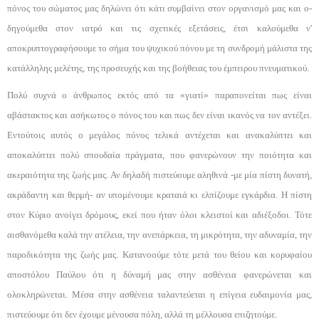
πόνος του σώματος μας δη­λώνει ότι κάτι συμβαίνει στον οργανισμό μας και ο­
δηγούμεθα στον ιατρό και τις σχετικές εξετάσεις, έτσι καλούμεθα ν'
αποκρυπτογραφήσουμε το σήμα του ψυ­χικού πόνου με τη συνδρομή μάλιστα της
κατάλλη­λης μελέτης, της προσευχής και της βοήθειας του έ­μπειρου πνευματικού.
Πολύ συχνά ο άνθρωπος εκτός από τα «γιατί» πα­ραπονείται πως είναι
αβάστακτος και ασήκωτος ο πό­νος του και πως δεν είναι ικανός να τον αντέξει.
Εν­τούτοις αυτός ο μεγάλος πόνος τελικά αντέχεται και ανακαλύπτει και
αποκαλύπτει πολύ σπουδαία πράγμα­τα, που φανερώνουν την ποιότητα και
ακεραιότητα της ζωής μας. Αν δηλαδή πιστεύουμε αληθινά -με μία πίστη δυνατή,
ακράδαντη και θερμή- αν υπομέ­νουμε κραταιά κι ελπίζουμε εγκάρδια. Η πίστη
στον Κύριο ανοίγει δρόμους, εκεί που ήταν όλοι κλειστοί και αδιέξοδοι. Τότε
αισθανόμεθα καλά την ατέλεια, την ανεπάρκεια, τη μικρότητα, την αδυναμία, την
παροδικότητα της ζωής μας. Κατανοούμε τότε μετά του θείου και κορυφαίου
αποστόλου Παύλου ότι η δύναμή μας στην ασθένεια φανερώνεται και
ολοκληρώνεται. Μέσα στην ασθένεια ταλαντεύεται η επίγεια ευδαιμο­νία μας,
πιστεύουμε ότι δεν έχουμε μένουσα πόλη, αλ­λά τη μέλλουσα επιζητούμε.