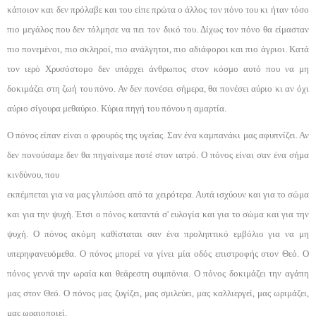
κάποιον και δεν πρόλαβε και του είπε πρώτα ο άλλος τον πόνο του κι ήταν τό­σο
πιο μεγάλος που δεν τόλμησε να πει τον δικό του. Δίχως τον πόνο θα είμασταν
πιο πονεμένοι, πιο σκλη­ροί, πιο ανάλγητοι, πιο αδιάφοροι και πιο άγριοι. Κα­τά
τον ιερό Χρυσόστομο δεν υπάρχει άνθρωπος στον κόσμο αυτό που να μη
δοκιμάζει στη ζωή του πόνο. Αν δεν πονέσει σήμερα, θα πονέσει αύριο κι αν όχι
αύριο σίγουρα μεθαύριο. Κύρια πηγή του πόνου η α­μαρτία.
Ο πόνος είπαν είναι ο φρουρός της υγείας. Σαν έ­να καμπανάκι μας αφυπνίζει. Αν
δεν πονούσαμε δεν θα πηγαίναμε ποτέ στον ιατρό. Ο πόνος είναι σαν ένα σήμα
κινδύνου, που
εκπέμπεται για να μας γλυτώσει από τα χειρότερα. Αυτά ισχύουν και για το σώμα
και για την ψυχή. Έτσι ο πόνος καταντά σ' ευλογία και για το σώμα και για την
ψυχή. Ο πόνος ακόμη καθίσταται σαν ένα προληπτικό εμβόλιο για να μη
υπερηφανευόμεθα. Ο πόνος μπορεί να γίνει μία οδός επι­στροφής στον Θεό. Ο
πόνος γεννά την ωραία και θεάρεστη συμπόνια. Ο πόνος δοκιμάζει την αγάπη
μας στον Θεό. Ο πόνος μας ζυγίζει, μας σμιλεύει, μας καλλιεργεί, μας ωριμάζει,
μας ωραιοποιεί.