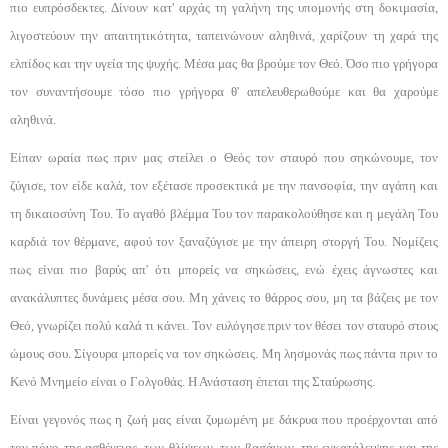
πιο ευπρόσδεκτες. Δί­νουν κατ' αρχάς τη γαλήνη της υπομονής στη δοκιμα­σία,
λιγοστεύουν την απαιτητικότητα, ταπεινώνουν α­ληθινά, χαρίζουν τη χαρά της
ελπίδος και την υγεία της ψυχής. Μέσα μας θα βρούμε τον Θεό. Όσο πιο γρήγορα
τον συναντήσουμε τόσο πιο γρήγορα θ' απελευθερωθούμε και θα χαρούμε
αληθινά.
Είπαν ωραία πως πριν μας στείλει ο Θεός τον σταυρό που σηκώνουμε, τον
ζύγισε, τον είδε καλά, τον εξέτασε προσεκτικά με την πανσοφία, την αγάπη και
τη δικαιοσύνη Του. Το αγαθό βλέμμα Του τον πα­ρακολούθησε και η μεγάλη Του
καρδιά τον θέρμανε, αφού τον ξαναζύγισε με την άπειρη στοργή Του. Νο­μίζεις
πως είναι πιο βαρύς απ' ότι μπορείς να σηκώ­σεις, ενώ έχεις άγνωστες και
ανακάλυπτες δυνάμεις μέσα σου. Μη χάνεις το θάρρος σου, μη τα βάζεις με τον
Θεό, γνωρίζει πολύ καλά τι κάνει. Τον ευλόγησε πριν τον θέσει τον σταυρό στους
ώμους σου. Σίγουρα μπορείς να τον σηκώσεις. Μη λησμονάς πως πάντα πριν το
Κενό Μνημείο είναι ο Γολγοθάς. Η Ανάστα­ση έπεται της Σταύρωσης.
Είναι γεγονός πως η ζωή μας είναι ζυμωμένη με δάκρυα που προέρχονται από
τον πόνο της ασθένειας, των θλίψεων, των βασάνων, της εγκατάλειψης και της