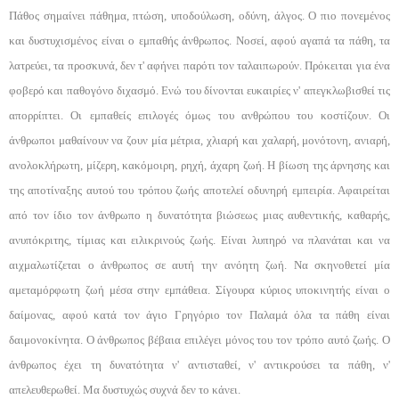
Πάθος σημαίνει πάθημα, πτώση, υποδούλωση, ο­δύνη, άλγος. Ο πιο πονεμένος
και δυστυχισμένος εί­ναι ο εμπαθής άνθρωπος. Νοσεί, αφού αγαπά τα πάθη, τα
λατρεύει, τα προσκυνά, δεν τ' αφήνει παρότι τον ταλαιπωρούν. Πρόκειται για ένα
φοβερό και παθογό­νο διχασμό. Ενώ του δίνονται ευκαιρίες ν' απεγκλωβισθεί τις
απορρίπτει. Οι εμπαθείς επιλογές όμως του ανθρώπου του κοστίζουν. Οι
άνθρωποι μαθαίνουν να ζουν μία μέτρια, χλιαρή και χαλαρή, μονότονη, ανια­ρή,
ανολοκλήρωτη, μίζερη, κακόμοιρη, ρηχή, άχαρη ζωή. Η βίωση της άρνησης και
της αποτίναξης αυτού του τρόπου ζωής αποτελεί οδυνηρή εμπειρία. Αφαι­ρείται
από τον ίδιο τον άνθρωπο η δυνατότητα βιώσεως μιας αυθεντικής, καθαρής,
ανυπόκριτης, τίμιας και ειλικρινούς ζωής. Είναι λυπηρό να πλανάται και να
αιχμαλωτίζεται ο άνθρωπος σε αυτή την ανόητη ζωή. Να σκηνοθετεί μία
αμεταμόρφωτη ζωή μέσα στην ε­μπάθεια. Σίγουρα κύριος υποκινητής είναι ο
δαίμο­νας, αφού κατά τον άγιο Γρηγόριο τον Παλαμά όλα τα πάθη είναι
δαιμονοκίνητα. Ο άνθρωπος βέβαια ε­πιλέγει μόνος του τον τρόπο αυτό ζωής. Ο
άνθρωπος έχει τη δυνατότητα ν' αντισταθεί, ν' αντικρούσει τα πάθη, ν'
απελευθερωθεί. Μα δυστυχώς συχνά δεν το κάνει.