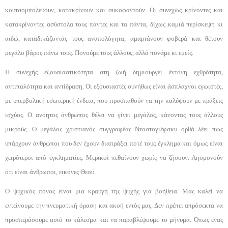
κουτσομπολεύουν, κατακρίνουν και συκοφαντούν. Οι συνεχώς κρίνοντες και
κατακρίνοντες ασύστολα τους πάντες και τα πά­ντα, δίχως καμιά περίσκεψη κι
αιδώ, καταδικάζοντάς τους αναπολόγητα, αμαρτάνουν φοβερά και θέτουν
μεγάλο βάρος πάνω τους. Πονούμε τους άλλους, αλλά πονάμε κι εμείς.
Η συνεχής εξουσιαστικότητα στη ζωή δημιουργεί έντονη εχθρότητα,
αντιπαλότητα και αντίδραση. Οι ε­ξουσιαστές συνήθως είναι άσπλαχνοι εγωιστές,
με υ­περβολική εσωτερική ένδεια, που προσπαθούν να την καλύψουν με πράξεις
ισχύος. Ο ανόητος άνθρωπος θέ­λει να γίνει μεγάλος, κάνοντας τους άλλους
μικρούς. Ο μεγάλος χριστιανός συγγραφέας Ντοστογιέφσκυ ορθά λέει πως
υπάρχουν άνθρωποι που δεν έχουν δια­πράξει ποτέ τους έγκλημα και όμως είναι
χειρότεροι α­πό εγκληματίες. Μερικοί πεθαίνουν χωρίς να ζήσουν. Λησμονούν
ότι είναι άνθρωποι, εικόνες Θεού.
Ο ψυχικός πόνος είναι μια κραυγή της ψυχής για βοήθεια. Μας καλεί να
εντείνουμε την πνευματική ό­ραση και ακοή εντός μας. Δεν πρέπει απρόσεκτα να
προσπεράσουμε αυτό το κάλεσμα και να παραβλέψου­με το μήνυμα. Όπως ένας