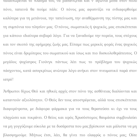
ταλαιπωρείται το πλάσμα του, να βασανίζεται και ν' αγωνιά μέσα στον πολύ
πόνο, τα­πεινά θα πούμε πάλι: Ο πόνος μας αφυπνίζει να ενδια­φερθούμε
καλύτερα για τη μετάνοια, την ταπείνωση, την αναθέρμανση της πίστης μας και
τη συμπόνια του πλησίον μας. Ο πόνος, σωματικός ή ψυχικός, μας ε­πισκέπτεται
για κάποιο ιδιαίτερα σοβαρό λόγο. Για να ξαναδούμε την πορεία, τους στόχους
και τον σκο­πό της εφήμερης ζωής μας. Είπαμε πως μερικές φορές ένας ψυχικός
πόνος είναι δριμύτερος του σωματικού και ίσως και πιο δυσκολοθεράπευτος. Ο
μεγάλος ψυ­χίατρος Γιούνγκ πάντως λέει πως το πρόβλημα του ψυχικώς
πάσχοντος, κατά ασυγκρίτως ανώτερο λόγο ανήκει στον πνευματικό παρά στον
ιατρό!
Άνθρωποι δίχως Θεό και ηθικές αρχές στον πόνο της ασθένειας διαλύονται και
καταντούν αξιολύπητοι. Ο Θεός δεν τους αποστρέφεται, αλλά τους επισκέπτε­ται
διαφορότροπα, με διάφορα φάρμακα για να τους θεραπεύσει κι όχι να τους
πληγώσει και πικράνει. Ο θείος και ιερός Χρυσόστομος θαυμάσια συμβουλεύει
να μη γογγύζουμε εύκολα με τα δυσάρεστα που μας βρίσκουν και μάλιστα να μη
βλασφημούμε. Μήπως έτσι, λέει, θα γίνει πιο ελαφρύς ο πόνος μας; Ούτε