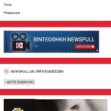
Υγεια
Ψυχαγωγια
NEWSPULL.GR..ΠΗΓΗ ΕΙΔΗΣΕΩΝ!!
ΔΕΙΤΕ ΕΔΩ(ΚΛΙΚ)