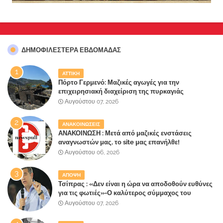
ΔΗΜΟΦΙΛΈΣΤΕΡΑ ΕΒΔΟΜΆΔΑΣ
ΑΤΤΙΚΗ
Πόρτο Γερμενό: Μαζικές αγωγές για την
επιχειρησιακή διαχείριση της πυρκαγιάς
ετοιμάζουν οι κάτοικοι!
Αυγούστου 07, 2026
ΑΝΑΚΟΙΝΩΣΕΙΣ
ΑΝΑΚΟΙΝΩΣΗ : Μετά από μαζικές ενστάσεις
αναγνωστών μας, το site μας επανήλθε!
Αυγούστου 06, 2026
ΑΠΟΨΗ
Τσίπρας : «Δεν είναι η ώρα να αποδοθούν ευθύνες
για τις φωτιές»-Ο καλύτερος σύμμαχος του
Μητσοτάκη
Αυγούστου 07, 2026