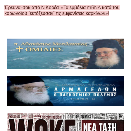
Έρευνα-σοκ από Ν.Κορέα: «Τα εμβόλια mRNA κατά του
κορωνοϊού “εκτόξευσαν” τις εμφανίσεις καρκίνων»!