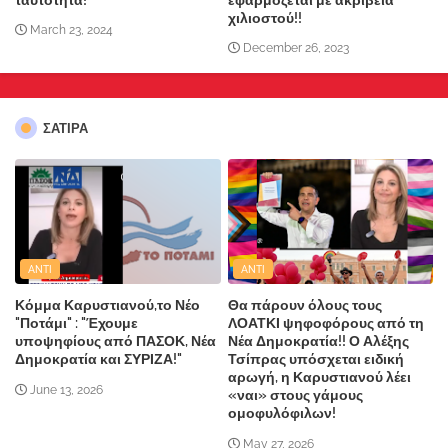
χιλιοστού!!
March 23, 2024
December 26, 2023
ΣΑΤΙΡΑ
ANTI
ANTI
Κόμμα Καρυστιανού,το Νέο
Θα πάρουν όλους τους
"Ποτάμι" : "Έχουμε
ΛΟΑΤΚΙ ψηφοφόρους από τη
υποψηφίους από ΠΑΣΟΚ, Νέα
Νέα Δημοκρατία!! Ο Αλέξης
Δημοκρατία και ΣΥΡΙΖΑ!"
Τσίπρας υπόσχεται ειδική
αρωγή, η Καρυστιανού λέει
June 13, 2026
«ναι» στους γάμους
ομοφυλόφιλων!
May 27, 2026