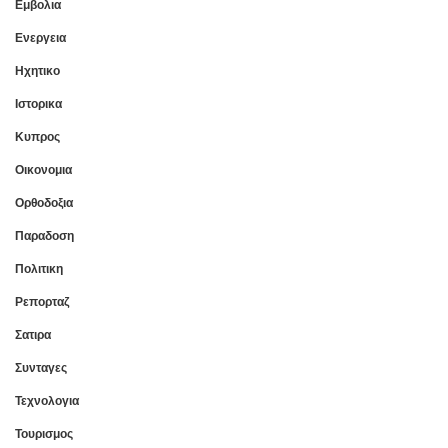
Εμβολια
Ενεργεια
Ηχητικο
Ιστορικα
Κυπρος
Οικονομια
Ορθοδοξια
Παραδοση
Πολιτικη
Ρεπορταζ
Σατιρα
Συνταγες
Τεχνολογια
Τουρισμος