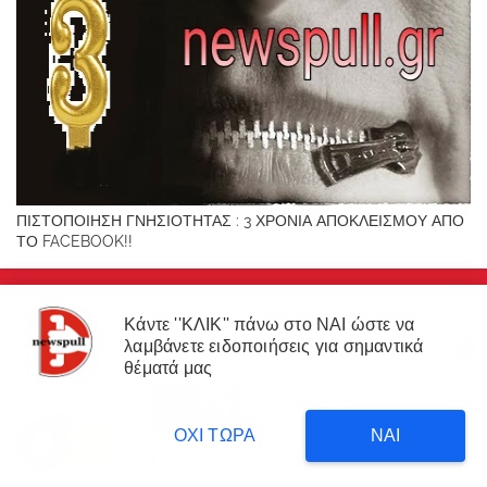
ΠΙΣΤΟΠΟΙΗΣΗ ΓΝΗΣΙΟΤΗΤΑΣ : 3 ΧΡΟΝΙΑ ΑΠΟΚΛΕΙΣΜΟΥ ΑΠΟ
ΤΟ FACEBOOK!!
Κάντε ''ΚΛΙΚ'' πάνω στο ΝΑΙ ώστε να
ΦΌΡΜΑ ΕΠΙΚΟΙΝΩΝΊΑΣ
λαμβάνετε ειδοποιήσεις για σημαντικά
X
×
θέματά μας
Όνομα
Our website uses cookies to enhance your experience.
Learn
ΔΟΜΝΑ - ΑΓΙΑ ΕΛΛΗΝΙΚΗ
ΔΙΑΒΑΣΤΕ
More
ΟΙΚΟΓΕΝΕΙΑ
Δυτική Αττική: 450.000
3
στρέμματα έγιναν στάχτη επι
21 hours ago
ΟΧΙ ΤΩΡΑ
ΝΑΙ
Ηλεκτρονικό ταχυδρομείο
*
κυβέρνησης Μητσοτάκη!
Accept !