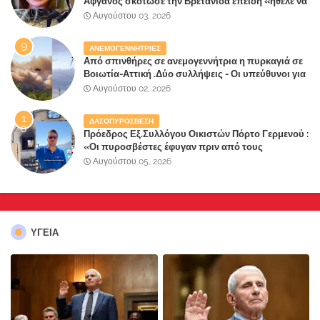
Αφγανός σκότωσε την Βρετανίδα επειδή «ήθελε να
κάνει τη σύντροφό του χριστιανή»
Αυγούστου 03, 2026
ΑΝΕΜΟΓΕΝΝΗΤΡΙΕΣ
Από σπινθήρες σε ανεμογεννήτρια η πυρκαγιά σε
Βοιωτία-Αττική .Δύο συλλήψεις - Οι υπεύθυνοι για
την λάθος διαχείριση της κατάσβεσης θα
Αυγούστου 02, 2026
"πληρώσουν";
ΔΑΣΟΠΥΡΟΣΒΕΣΗ
Πρόεδρος Εξ.Συλλόγου Οικιστών Πόρτο Γερμενού :
«Οι πυροσβέστες έφυγαν πριν από τους
κατοίκους»
Αυγούστου 05, 2026
ΥΓΕΙΑ