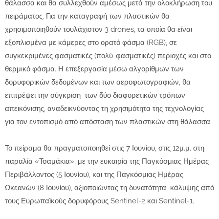
θάλασσα και θα συλλεχθούν αμέσως μετά την ολοκλήρωση του
πειράματος. Για την καταγραφή των πλαστικών θα
χρησιμοποιηθούν τουλάχιστον 3 drones, τα οποία θα είναι
εξοπλισμένα με κάμερες στο ορατό φάσμα (RGB), σε
συγκεκριμένες φασματικές (πολύ-φασματικές) περιοχές και στο
θερμικό φάσμα. Η επεξεργασία μέσω αλγορίθμων των
δορυφορικών δεδομένων και των αεροφωτογραφιών, θα
επιτρέψει την σύγκριση των δύο διαφορετικών τρόπων
απεικόνισης, αναδεικνύοντας τη χρησιμότητα της τεχνολογίας
για τον εντοπισμό από απόσταση των πλαστικών στη θάλασσα.
Το πείραμα θα πραγματοποιηθεί στις 7 Ιουνίου, στις 12μ.μ. στη
παραλία «Τσαμάκια», με την ευκαιρία της Παγκόσμιας Ημέρας
Περιβάλλοντος (5 Ιουνίου), και της Παγκόσμιας Ημέρας
Ωκεανών (8 Ιουνίου), αξιοποιώντας τη δυνατότητα κάλυψης από
τους Ευρωπαϊκούς δορυφόρους Sentinel-2 και Sentinel-1.