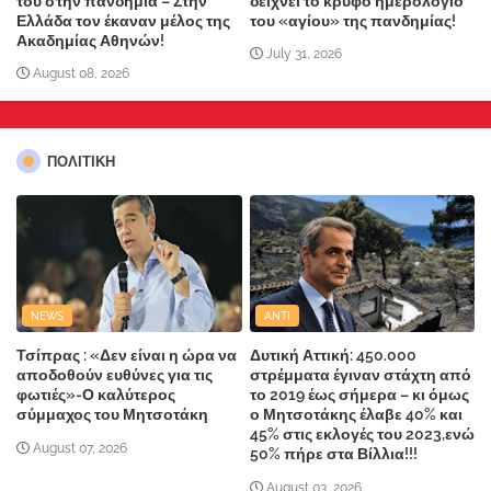
του στην πανδημία – Στην
δείχνει το κρυφό ημερολόγιο
Ελλάδα τον έκαναν μέλος της
του «αγίου» της πανδημίας!
Ακαδημίας Αθηνών!
July 31, 2026
August 08, 2026
ΠΟΛΙΤΙΚΗ
NEWS
ANTI
Τσίπρας : «Δεν είναι η ώρα να
Δυτική Αττική: 450.000
αποδοθούν ευθύνες για τις
στρέμματα έγιναν στάχτη από
φωτιές»-Ο καλύτερος
το 2019 έως σήμερα – κι όμως
σύμμαχος του Μητσοτάκη
ο Μητσοτάκης έλαβε 40% και
45% στις εκλογές του 2023,ενώ
August 07, 2026
50% πήρε στα Βίλλια!!!
August 03, 2026