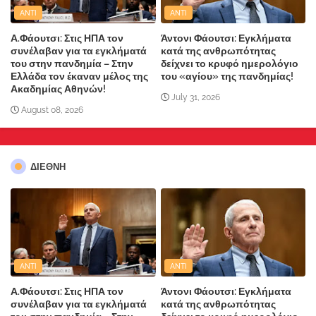
ANTI
ANTI
Α.Φάουτσι: Στις ΗΠΑ τον
Άντονι Φάουτσι: Εγκλήματα
συνέλαβαν για τα εγκλήματά
κατά της ανθρωπότητας
του στην πανδημία – Στην
δείχνει το κρυφό ημερολόγιο
Ελλάδα τον έκαναν μέλος της
του «αγίου» της πανδημίας!
Ακαδημίας Αθηνών!
July 31, 2026
August 08, 2026
ΔΙΕΘΝΗ
ANTI
ANTI
Α.Φάουτσι: Στις ΗΠΑ τον
Άντονι Φάουτσι: Εγκλήματα
συνέλαβαν για τα εγκλήματά
κατά της ανθρωπότητας