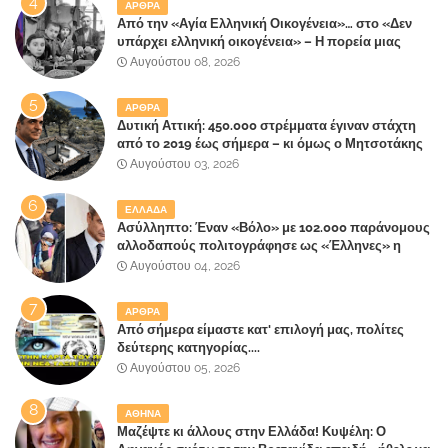
ΑΡΘΡΑ
Από την «Αγία Ελληνική Οικογένεια»… στο «Δεν
υπάρχει ελληνική οικογένεια» – Η πορεία μιας
κοινωνίας που κινδυνεύει να ξεχάσει ποια είναι
Αυγούστου 08, 2026
ΑΡΘΡΑ
Δυτική Αττική: 450.000 στρέμματα έγιναν στάχτη
από το 2019 έως σήμερα – κι όμως ο Μητσοτάκης
έλαβε 40% και 45% στις εκλογές του 2023,ενώ 50%
Αυγούστου 03, 2026
πήρε στα Βίλλια!!!
ΕΛΛΑΔΑ
Ασύλληπτο: Έναν «Βόλο» με 102.000 παράνομους
αλλοδαπούς πολιτογράφησε ως «Έλληνες» η
κυβέρνηση!
Αυγούστου 04, 2026
ΑΡΘΡΑ
Από σήμερα είμαστε κατ' επιλογή μας, πολίτες
δεύτερης κατηγορίας....
Αυγούστου 05, 2026
ΑΘΗΝΑ
Μαζέψτε κι άλλους στην Ελλάδα! Κυψέλη: Ο