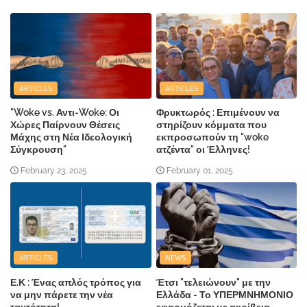
ARTICLES
ARTICLES
"Woke vs. Αντι-Woke: Οι
Φρυκτωρός : Επιμένουν να
Χώρες Παίρνουν Θέσεις
στηρίζουν κόμματα που
Μάχης στη Νέα Ιδεολογική
εκπροσωπούν τη "woke
Σύγκρουση"
ατζέντα" οι Έλληνες!
February 23, 2025
February 01, 2025
ARTICLES
NEWS
Ε.Κ : Ένας απλός τρόπος για
Έτσι "τελειώνουν" με την
να μην πάρετε την νέα
Ελλάδα - Το ΥΠΕΡΜΝΗΜΟΝΙΟ
ταυτότητα!
εφαρμόζεται με ακρίβεια