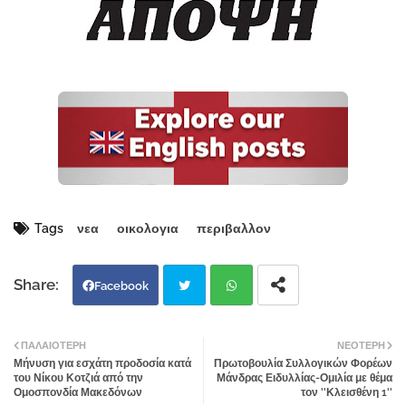
Tags
νεα
οικολογια
περιβαλλον
Facebook
Twi
Wh
ΠΑΛΑΙΌΤΕΡΗ
ΝΕΌΤΕΡΗ
Μήνυση για εσχάτη προδοσία κατά
Πρωτοβουλία Συλλογικών Φορέων
tter
atsa
του Νίκου Κοτζιά από την
Μάνδρας Ειδυλλίας-Ομιλία με θέμα
Ομοσπονδία Μακεδόνων
τον ''Κλεισθένη 1''