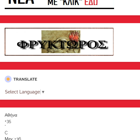
TRANSLATE
Select Language
▼
Αθήνα
+
35
°
C
Μεγ.:
+
36