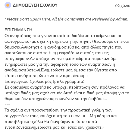
0Σχόλια
ΔΗΜΟΣΊΕΥΣΗ ΣΧΟΛΊΟΥ
* Please Don't Spam Here. All the Comments are Reviewed by Admin.
ΕΠΙΣΗΜΑΝΣΗ
Οι αναρτήσεις που γίνονται από το διαδίκτυο τα κείμενα και οι
φωτογραφίες (με σχετική σημείωση της πηγής) θεωρούμε ότι είναι
δημόσια.Αναρτήσεις η αναδημοσιεύσεις, από άλλες πηγές που
αναρτώνται σε αυτό το blog εκφράζουν αυτούς που τις
υπογράφουν.Αν υπάρχουν πνευμ.δικαιώματα παρακαλούμε
ενημερώστε μας για την αφαίρεση τους(των αναρτήσεων ή
αναδημοσιεύσεων).Ενημερώστε μας άμεσα εάν θίγεστε απο
κάποια ανάρτηση ώστε να την αφαιρέσουμε.
Εισαγωγικός Σχολιασμός (μπλέ γράμματα)
Σε ορισμένες αναρτήσεις υπάρχει περίπτωση σαν πρόλογος να
υπάρχει δικός μας σχολιασμός.Αυτή είναι η δική μας άποψη για το
θέμα και δεν υποχρεώνουμε κανέναν να την διαβάσει...
---
Τα σχόλια αντιπροσωπεύουν την προσωπική γνώμη των
συγγραφέων τους και όχι αυτή του newspull.Μη κόσμια και
προσβλητικά σχόλια θα διαγράφονται όπου αυτά
εντοπίζονται(ενημερώστε μας και εσείς εάν χρειαστεί).