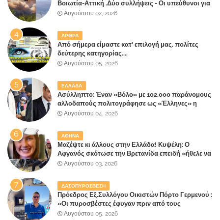
Βοιωτία-Αττική .Δύο συλλήψεις - Οι υπεύθυνοι για
την λάθος διαχείριση της κατάσβεσης θα
Αυγούστου 02, 2026
"πληρώσουν";
ΑΡΘΡΑ
Από σήμερα είμαστε κατ' επιλογή μας, πολίτες
δεύτερης κατηγορίας....
Αυγούστου 05, 2026
ΕΛΛΑΔΑ
Ασύλληπτο: Έναν «Βόλο» με 102.000 παράνομους
αλλοδαπούς πολιτογράφησε ως «Έλληνες» η
κυβέρνηση!
Αυγούστου 04, 2026
ΑΘΗΝΑ
Μαζέψτε κι άλλους στην Ελλάδα! Κυψέλη: Ο
Αφγανός σκότωσε την Βρετανίδα επειδή «ήθελε να
κάνει τη σύντροφό του χριστιανή»
Αυγούστου 03, 2026
ΔΑΣΟΠΥΡΟΣΒΕΣΗ
Πρόεδρος Εξ.Συλλόγου Οικιστών Πόρτο Γερμενού :
«Οι πυροσβέστες έφυγαν πριν από τους
κατοίκους»
Αυγούστου 05, 2026