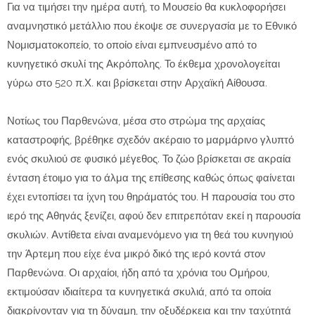
Για να τιμήσει την ημέρα αυτή, το Μουσείο θα κυκλοφορήσει
αναμνηστικό μετάλλιο που έκοψε σε συνεργασία με το Εθνικό
Νομισματοκοπείο, το οποίο είναι εμπνευσμένο από το
κυνηγετικό σκυλί της Ακρόπολης. Το έκθεμα χρονολογείται
γύρω στο 520 π.Χ. και βρίσκεται στην Αρχαϊκή Αίθουσα.
Νοτίως του Παρθενώνα, μέσα στο στρώμα της αρχαίας
καταστροφής, βρέθηκε σχεδόν ακέραιο το μαρμάρινο γλυπτό
ενός σκυλιού σε φυσικό μέγεθος. Το ζώο βρίσκεται σε ακραία
ένταση έτοιμο για το άλμα της επίθεσης καθώς όπως φαίνεται
έχει εντοπίσει τα ίχνη του θηράματός του. Η παρουσία του στο
ιερό της Αθηνάς ξενίζει, αφού δεν επιτρεπόταν εκεί η παρουσία
σκυλιών. Αντίθετα είναι αναμενόμενο για τη θεά του κυνηγιού
την Άρτεμη που είχε ένα μικρό δικό της ιερό κοντά στον
Παρθενώνα. Οι αρχαίοι, ήδη από τα χρόνια του Ομήρου,
εκτιμούσαν ιδιαίτερα τα κυνηγετικά σκυλιά, από τα οποία
διακρίνονταν για τη δύναμη, την οξυδέρκεια και την ταχύτητά