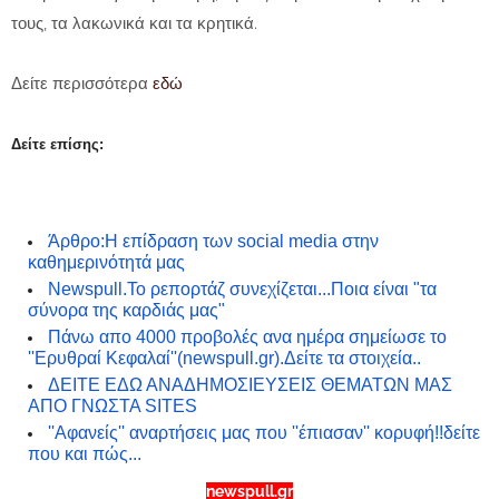
τους, τα λακωνικά και τα κρητικά.
Δείτε περισσότερα
εδώ
Δείτε επίσης:
Άρθρο:Η επίδραση των social media στην
καθημερινότητά μας
Newspull.Το ρεπορτάζ συνεχίζεται...Ποια είναι "τα
σύνορα της καρδιάς μας"
Πάνω απο 4000 προβολές ανα ημέρα σημείωσε το
''Ερυθραί Κεφαλαί''(newspull.gr).Δείτε τα στοιχεία..
ΔΕΙΤΕ ΕΔΩ ΑΝΑΔΗΜΟΣΙΕΥΣΕΙΣ ΘΕΜΑΤΩΝ ΜΑΣ
ΑΠΟ ΓΝΩΣΤΑ SIT
ES
''Αφανείς'' αναρτήσεις μας που ''έπιασαν'' κορυφή!!δείτε
που και πώς...
newspull.gr