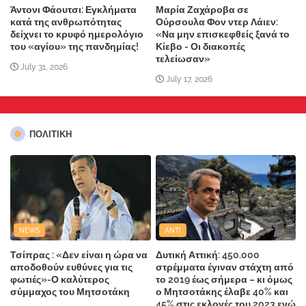
Άντονι Φάουτσι: Εγκλήματα
Μαρία Ζαχάροβα σε
κατά της ανθρωπότητας
Ούρσουλα Φον ντερ Λάιεν:
δείχνει το κρυφό ημερολόγιο
«Να μην επισκεφθείς ξανά το
του «αγίου» της πανδημίας!
Κίεβο - Οι διακοπές
τελείωσαν»
July 31, 2026
July 17, 2026
ΠΟΛΙΤΙΚΗ
NEWS
ANTI
Τσίπρας : «Δεν είναι η ώρα να
Δυτική Αττική: 450.000
αποδοθούν ευθύνες για τις
στρέμματα έγιναν στάχτη από
φωτιές»-Ο καλύτερος
το 2019 έως σήμερα – κι όμως
σύμμαχος του Μητσοτάκη
ο Μητσοτάκης έλαβε 40% και
45% στις εκλογές του 2023,ενώ