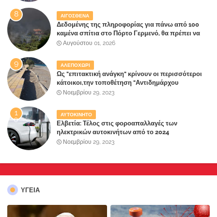
ΑΙΓΟΣΘΕΝΑ
Δεδομένης της πληροφορίας για πάνω από 100
καμένα σπίτια στο Πόρτο Γερμενό, θα πρέπει να
αναζητηθούν ευθύνες για την ολοσχερή
Αυγούστου 01, 2026
καταστροφή του τελευταίου πνεύμονα, του
επίγειου παραδείσου της Αττικής
ΑΛΕΠΟΧΩΡΙ
Ως "επιτακτική ανάγκη" κρίνουν οι περισσότεροι
κάτοικοι,την τοποθέτηση "Αντιδημάρχου
Παραλιακής Ζώνης" στο Δήμο Μάνδρας-Ειδυλλίας!
Νοεμβρίου 29, 2023
ΑΥΤΟΚΙΝΗΤΟ
Ελβετία: Τέλος στις φοροαπαλλαγές των
ηλεκτρικών αυτοκινήτων από το 2024
Νοεμβρίου 29, 2023
ΥΓΕΙΑ