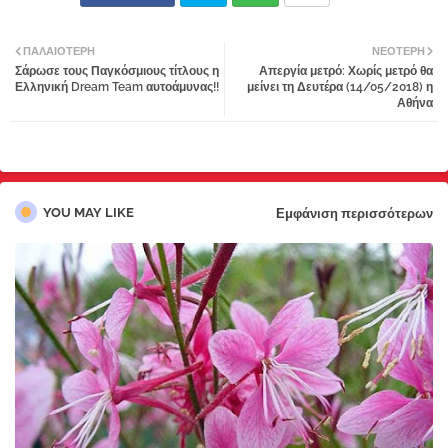
Twi
Wh
ΠΑΛΑΙΌΤΕΡΗ
ΝΕΌΤΕΡΗ
Σάρωσε τους Παγκόσμιους τίτλους η
Απεργία μετρό: Χωρίς μετρό θα
tter
atsa
Ελληνική Dream Team αυτοάμυνας!!
μείνει τη Δευτέρα (14/05/2018) η
Αθήνα
pp
YOU MAY LIKE
Εμφάνιση περισσότερων