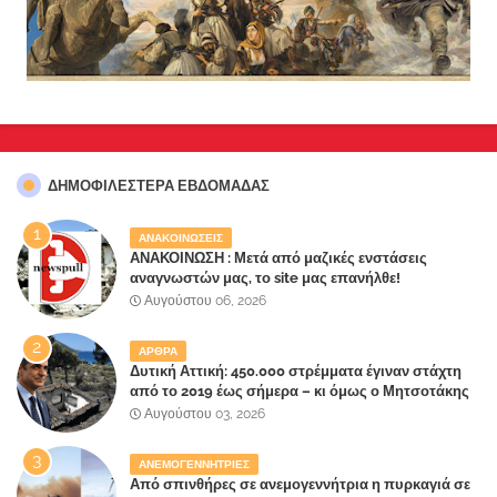
ΔΗΜΟΦΙΛΈΣΤΕΡΑ ΕΒΔΟΜΆΔΑΣ
ΑΝΑΚΟΙΝΩΣΕΙΣ
ΑΝΑΚΟΙΝΩΣΗ : Μετά από μαζικές ενστάσεις
αναγνωστών μας, το site μας επανήλθε!
Αυγούστου 06, 2026
ΑΡΘΡΑ
Δυτική Αττική: 450.000 στρέμματα έγιναν στάχτη
από το 2019 έως σήμερα – κι όμως ο Μητσοτάκης
έλαβε 40% και 45% στις εκλογές του 2023,ενώ 50%
Αυγούστου 03, 2026
πήρε στα Βίλλια!!!
ΑΝΕΜΟΓΕΝΝΗΤΡΙΕΣ
Από σπινθήρες σε ανεμογεννήτρια η πυρκαγιά σε