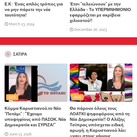
Ε.Κ : Ένας απλός τρόπος για
Έτσι "τελειώνουν" με την
να μην πάρετε την νέα
Ελλάδα - Το ΥΠΕΡΜΝΗΜΟΝΙΟ
ταυτότητα!
εφαρμόζεται με ακρίβεια
χιλιοστού!!
March 23, 2024
December 26, 2023
ΣΑΤΙΡΑ
ANTI
ANTI
Κόμμα Καρυστιανού,το Νέο
Θα πάρουν όλους τους
"Ποτάμι" : "Έχουμε
ΛΟΑΤΚΙ ψηφοφόρους από τη
υποψηφίους από ΠΑΣΟΚ, Νέα
Νέα Δημοκρατία!! Ο Αλέξης
Δημοκρατία και ΣΥΡΙΖΑ!"
Τσίπρας υπόσχεται ειδική
αρωγή, η Καρυστιανού λέει
June 13, 2026
«ναι» στους γάμους