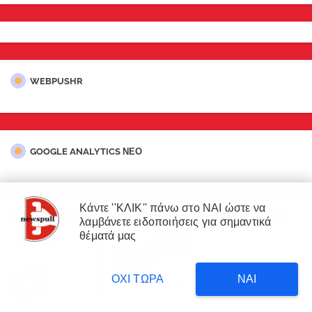
WEBPUSHR
GOOGLE ANALYTICS ΝΕΟ
Κάντε ''ΚΛΙΚ'' πάνω στο ΝΑΙ ώστε να
λαμβάνετε ειδοποιήσεις για σημαντικά
×
θέματά μας
Our website uses cookies to enhance your experience.
Learn
ΔΙΑΒΑΣΤΕ
More
Δυτική Αττική: 450.000
3
στρέμματα έγιναν στάχτη επι
ΟΧΙ ΤΩΡΑ
ΝΑΙ
κυβέρνησης Μητσοτάκη!
Accept !