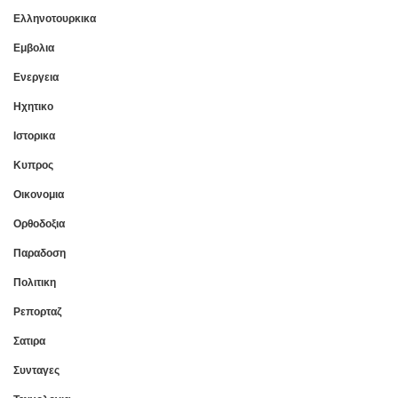
Ελληνοτουρκικα
Εμβολια
Ενεργεια
Ηχητικο
Ιστορικα
Κυπρος
Οικονομια
Ορθοδοξια
Παραδοση
Πολιτικη
Ρεπορταζ
Σατιρα
Συνταγες