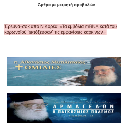
Άρθρα με μετρητή προβολών
Έρευνα-σοκ από Ν.Κορέα: «Τα εμβόλια mRNA κατά του
κορωνοϊού “εκτόξευσαν” τις εμφανίσεις καρκίνων»!