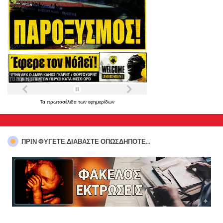
Τα
πρωτοσέλιδα
των
εφημερίδων
ΠΡΊΝ ΦΎΓΕΤΕ,ΔΙΑΒΆΣΤΕ ΟΠΩΣΔΉΠΟΤΕ...