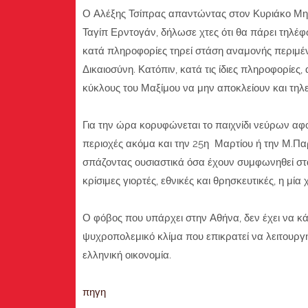
Ο Αλέξης Τσίπρας απαντώντας στον Κυριάκο Μητσ
Ταγίπ Ερντογάν, δήλωσε χτες ότι θα πάρει τηλέφ
κατά πληροφορίες τηρεί στάση αναμονής περιμέν
Δικαιοσύνη. Κατόπιν, κατά τις ίδιες πληροφορίες,
κύκλους του Μαξίμου να μην αποκλείουν και τηλε
Για την ώρα κορυφώνεται το παιχνίδι νεύρων αφ
περιοχές ακόμα και την 25η Μαρτίου ή την Μ.Παρ
σπάζοντας ουσιαστικά όσα έχουν συμφωνηθεί στα
κρίσιμες γιορτές, εθνικές και θρησκευτικές, η μί
Ο φόβος που υπάρχει στην Αθήνα, δεν έχει να κάν
ψυχροπολεμικό κλίμα που επικρατεί να λειτουργήσε
ελληνική οικονομία.
πηγη