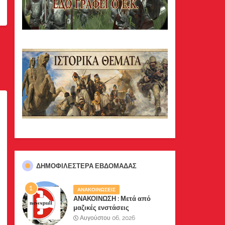
ΔΗΜΟΦΙΛΈΣΤΕΡΑ ΕΒΔΟΜΆΔΑΣ
ΑΝΑΚΟΙΝΩΣΕΙΣ
ΑΝΑΚΟΙΝΩΣΗ : Μετά από
μαζικές ενστάσεις
αναγνωστών μας, το site μας
Αυγούστου 06, 2026