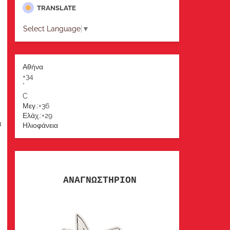
TRANSLATE
Select Language
▼
Αθήνα
+
34
°
C
Μεγ.:
+
36
Ελάχ.:
+
29
ά
Ηλιοφάνεια
ΑΝΑΓΝΩΣΤΗΡΙΟΝ