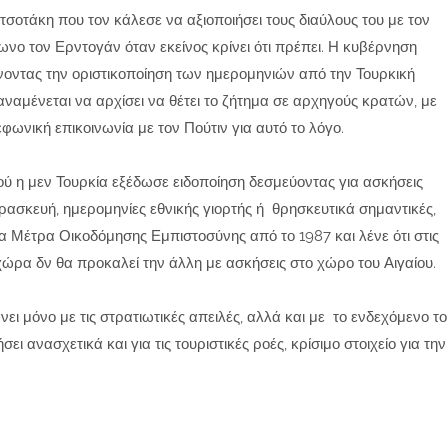
οτάκη που τον κάλεσε να αξιοποιήσει τους διαύλους του με τον
ωνο τον Ερντογάν όταν εκείνος κρίνει ότι πρέπει. Η κυβέρνηση
οντας την οριστικοποίηση των ημερομηνιών από την Τουρκική
 αναμένεται να αρχίσει να θέτει το ζήτημα σε αρχηγούς κρατών, με
φωνική επικοινωνία με τον Πούτιν για αυτό το λόγο.
ού η μεν Τουρκία εξέδωσε ειδοποίηση δεσμεύοντας για ασκήσεις
ασκευή, ημερομηνίες εθνικής γιορτής ή θρησκευτικά σημαντικές,
 Μέτρα Οικοδόμησης Εμπιστοσύνης από το 1987 και λένε ότι στις
α χώρα δν θα προκαλεί την άλλη με ασκήσεις στο χώρο του Αιγαίου.
ει μόνο με τις στρατιωτικές απειλές, αλλά και με το ενδεχόμενο το
ι ανασχετικά και για τις τουριστικές ροές, κρίσιμο στοιχείο για την