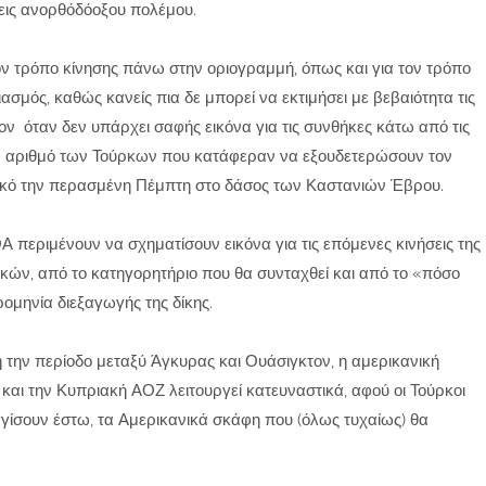
εις ανορθόδόοξου πολέμου.
 τον τρόπο κίνησης πάνω στην οριογραμμή, όπως και για τον τρόπο
ασμός, καθώς κανείς πια δε μπορεί να εκτιμήσει με βεβαιότητα τις
ν όταν δεν υπάρχει σαφής εικόνα για τις συνθήκες κάτω από τις
τον αριθμό των Τούρκων που κατάφεραν να εξουδετερώσουν τον
ικό την περασμένη Πέμπτη στο δάσος των Καστανιών Έβρου.
Α περιμένουν να σχηματίσουν εικόνα για τις επόμενες κινήσεις της
κών, από το κατηγορητήριο που θα συνταχθεί και από το «πόσο
ομηνία διεξαγωγής της δίκης.
ή την περίοδο μεταξύ Άγκυρας και Ουάσιγκτον, η αμερικανική
και την Κυπριακή ΑΟΖ λειτουργεί κατευναστικά, αφού οι Τούρκοι
γίσουν έστω, τα Αμερικανικά σκάφη που (όλως τυχαίως) θα