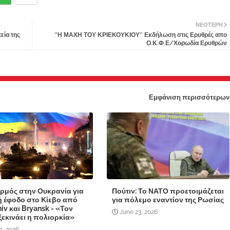
ΝΕΌΤΕΡΗ
εία της
''Η ΜΑΧΗ ΤΟΥ ΚΡΙΕΚΟΥΚΙΟΥ'' Εκδήλωση στις Ερυθρές απο
Ο.Κ.Φ.Ε/Χορωδία Ερυθρών
Εμφάνιση περισσότερων
ρμός στην Ουκρανία για
Πούτιν: Το ΝΑΤΟ προετοιμάζεται
 έφοδο στο Κίεβο από
για πόλεμο εναντίον της Ρωσίας
iv και Bryansk - «Τον
June 23, 2026
 ξεκινάει η πολιορκία»
1, 2026