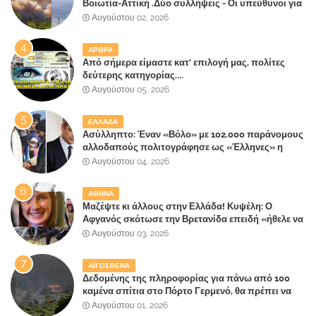
Βοιωτία-Αττική .Δύο συλλήψεις - Οι υπεύθυνοι για
την λάθος διαχείριση της κατάσβεσης θα
Αυγούστου 02, 2026
"πληρώσουν";
ΑΡΘΡΑ
Από σήμερα είμαστε κατ' επιλογή μας, πολίτες
δεύτερης κατηγορίας....
Αυγούστου 05, 2026
ΕΛΛΑΔΑ
Ασύλληπτο: Έναν «Βόλο» με 102.000 παράνομους
αλλοδαπούς πολιτογράφησε ως «Έλληνες» η
κυβέρνηση!
Αυγούστου 04, 2026
ΑΘΗΝΑ
Μαζέψτε κι άλλους στην Ελλάδα! Κυψέλη: Ο
Αφγανός σκότωσε την Βρετανίδα επειδή «ήθελε να
κάνει τη σύντροφό του χριστιανή»
Αυγούστου 03, 2026
ΑΙΓΟΣΘΕΝΑ
Δεδομένης της πληροφορίας για πάνω από 100
καμένα σπίτια στο Πόρτο Γερμενό, θα πρέπει να
αναζητηθούν ευθύνες για την ολοσχερή
Αυγούστου 01, 2026