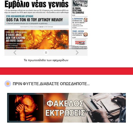
Τα
πρωτοσέλιδα
των
εφημερίδων
ΠΡΊΝ ΦΎΓΕΤΕ,ΔΙΑΒΆΣΤΕ ΟΠΩΣΔΉΠΟΤΕ...