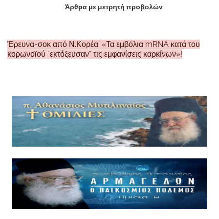
Άρθρα με μετρητή προβολών
Έρευνα-σοκ από Ν.Κορέα: «Τα εμβόλια mRNA κατά του
κορωνοϊού “εκτόξευσαν” τις εμφανίσεις καρκίνων»!