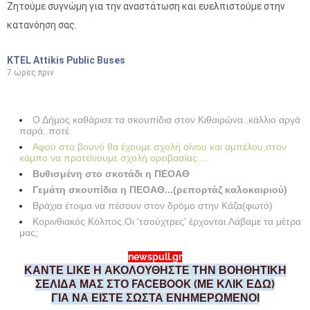
Ζητούμε συγνώμη για την αναστάτωση και ευελπιστούμε στην
κατανόηση σας.
KTEL Attikis Public Buses
7 ώρες πριν
Ο Δήμος καθάρισε τα σκουπίδια στον Κιθαιρώνα..κάλλιο αργά
παρά..ποτέ
Αφού στο βουνό θα έχουμε σχολή οίνου και αμπέλου,στον
κάμπο να προτείνουμε σχολή ορειβασίας....
Βυθισμένη στο σκοτάδι η ΠΕΟΑΘ
Γεμάτη σκουπίδια η ΠΕΟΑΘ...(ρεπορτάζ καλοκαιριού)
Βράχια έτοιμα να πέσουν στον δρόμο στην Κάζα(φωτό)
Κορινθιακός Κόλπος.Οι 'τσούχτρες' έρχονται.Λάβαμε τα μέτρα
μας;
newspull.gr
ΚΑΝΤΕ LIKE Η ΑΚΟΛΟΥΘΗΣΤΕ ΤΗΝ ΒΟΗΘΗΤΙΚΗ
ΣΕΛΙΔΑ ΜΑΣ ΣΤΟ FACEBOOK (ΜΕ ΚΛΙΚ ΕΔΩ)
ΓΙΑ ΝΑ ΕΙΣΤΕ ΣΩΣΤΑ ΕΝΗΜΕΡΩΜΕΝΟΙ