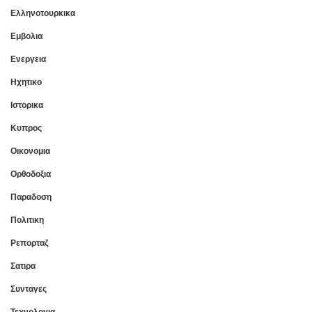
Ελληνοτουρκικα
Εμβολια
Ενεργεια
Ηχητικο
Ιστορικα
Κυπρος
Οικονομια
Ορθοδοξια
Παραδοση
Πολιτικη
Ρεπορταζ
Σατιρα
Συνταγες
Τεχνολογια