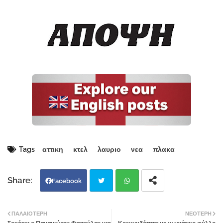
Tags
αττικη
κτελ
λαυριο
νεα
πλακα
Facebook
Twi
Wh
ΠΑΛΑΙΌΤΕΡΗ
ΝΕΌΤΕΡΗ