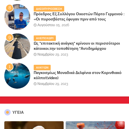
καταστροφή του τελευταίου πνεύμονα, του
επίγειου παραδείσου της Αττικής
ΔΑΣΟΠΥΡΟΣΒΕΣΗ
Πρόεδρος Εξ.Συλλόγου Οικιστών Πόρτο Γερμενού :
«Οι πυροσβέστες έφυγαν πριν από τους
κατοίκους»
Αυγούστου 05, 2026
ΑΛΕΠΟΧΩΡΙ
Ως "επιτακτική ανάγκη" κρίνουν οι περισσότεροι
κάτοικοι,την τοποθέτηση "Αντιδημάρχου
Παραλιακής Ζώνης" στο Δήμο Μάνδρας-Ειδυλλίας!
Νοεμβρίου 29, 2023
ΑΛΚΥΩΝ
Παγκοσμίως Μοναδικά Δελφίνια στον Κορινθιακό
κόλπο!(video)
Νοεμβρίου 29, 2023
ΥΓΕΙΑ