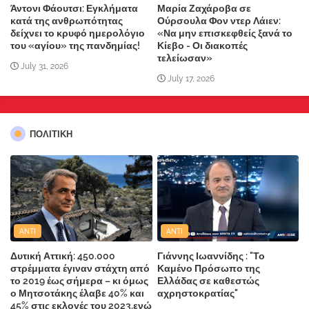
Άντονι Φάουτσι: Εγκλήματα
Μαρία Ζαχάροβα σε
κατά της ανθρωπότητας
Ούρσουλα Φον ντερ Λάιεν:
δείχνει το κρυφό ημερολόγιο
«Να μην επισκεφθείς ξανά το
του «αγίου» της πανδημίας!
Κίεβο - Οι διακοπές
τελείωσαν»
July 31, 2026
July 17, 2026
ΠΟΛΙΤΙΚΗ
ANTI
ANTI
Δυτική Αττική: 450.000
Γιάννης Ιωαννίδης : "Το
στρέμματα έγιναν στάχτη από
Καμένο Πρόσωπο της
το 2019 έως σήμερα – κι όμως
Ελλάδας σε καθεστώς
ο Μητσοτάκης έλαβε 40% και
αχρηστοκρατίας"
45% στις εκλογές του 2023,ενώ