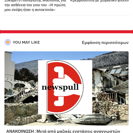
Σοκάρει ο Παναγιώτης Φασούλας για
Κρεμμυδόπιτα με χωριάτικο φύλλο
tter
atsa
την ασθένεια του γιου του: «Η πρώτη
μου σκέψη ήταν η αυτοκτονία»
pp
YOU MAY LIKE
Εμφάνιση περισσότερων
ΑΝΑΚΟΙΝΩΣΗ : Μετά από μαζικές ενστάσεις αναγνωστών