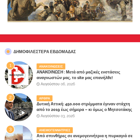
ΔΗΜΟΦΙΛΈΣΤΕΡΑ ΕΒΔΟΜΆΔΑΣ
ΑΝΑΚΟΙΝΩΣΕΙΣ
ΑΝΑΚΟΙΝΩΣΗ : Μετά από μαζικές ενστάσεις
αναγνωστών μας, το site μας επανήλθε!
Αυγούστου 06, 2026
ΑΡΘΡΑ
Δυτική Αττική: 450.000 στρέμματα έγιναν στάχτη
από το 2019 έως σήμερα – κι όμως ο Μητσοτάκης
έλαβε 40% και 45% στις εκλογές του 2023,ενώ 50%
Αυγούστου 03, 2026
πήρε στα Βίλλια!!!
ΑΝΕΜΟΓΕΝΝΗΤΡΙΕΣ
Από σπινθήρες σε ανεμογεννήτρια η πυρκαγιά σε