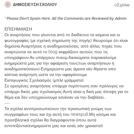
0Σχόλια
ΔΗΜΟΣΊΕΥΣΗ ΣΧΟΛΊΟΥ
* Please Don't Spam Here. All the Comments are Reviewed by Admin.
ΕΠΙΣΗΜΑΝΣΗ
Οι αναρτήσεις που γίνονται από το διαδίκτυο τα κείμενα και οι
φωτογραφίες (με σχετική σημείωση της πηγής) θεωρούμε ότι είναι
δημόσια.Αναρτήσεις η αναδημοσιεύσεις, από άλλες πηγές που
αναρτώνται σε αυτό το blog εκφράζουν αυτούς που τις
υπογράφουν.Αν υπάρχουν πνευμ.δικαιώματα παρακαλούμε
ενημερώστε μας για την αφαίρεση τους(των αναρτήσεων ή
αναδημοσιεύσεων).Ενημερώστε μας άμεσα εάν θίγεστε απο
κάποια ανάρτηση ώστε να την αφαιρέσουμε.
Εισαγωγικός Σχολιασμός (μπλέ γράμματα)
Σε ορισμένες αναρτήσεις υπάρχει περίπτωση σαν πρόλογος να
υπάρχει δικός μας σχολιασμός.Αυτή είναι η δική μας άποψη για το
θέμα και δεν υποχρεώνουμε κανέναν να την διαβάσει...
---
Τα σχόλια αντιπροσωπεύουν την προσωπική γνώμη των
συγγραφέων τους και όχι αυτή του newspull.Μη κόσμια και
προσβλητικά σχόλια θα διαγράφονται όπου αυτά
εντοπίζονται(ενημερώστε μας και εσείς εάν χρειαστεί).