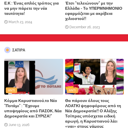
Ε.Κ : Ένας απλός τρόπος για
Έτσι "τελειώνουν" με την
να μην πάρετε την νέα
Ελλάδα - Το ΥΠΕΡΜΝΗΜΟΝΙΟ
ταυτότητα!
εφαρμόζεται με ακρίβεια
χιλιοστού!!
March 23, 2024
December 26, 2023
ΣΑΤΙΡΑ
ANTI
ANTI
Κόμμα Καρυστιανού,το Νέο
Θα πάρουν όλους τους
"Ποτάμι" : "Έχουμε
ΛΟΑΤΚΙ ψηφοφόρους από τη
υποψηφίους από ΠΑΣΟΚ, Νέα
Νέα Δημοκρατία!! Ο Αλέξης
Δημοκρατία και ΣΥΡΙΖΑ!"
Τσίπρας υπόσχεται ειδική
αρωγή, η Καρυστιανού λέει
June 13, 2026
«ναι» στους γάμους