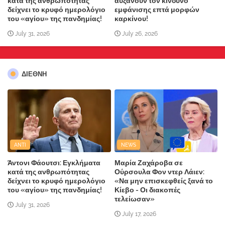
κατά της ανθρωπότητας
αυξάνουν τον κίνδυνο
δείχνει το κρυφό ημερολόγιο
εμφάνισης επτά μορφών
του «αγίου» της πανδημίας!
καρκίνου!
July 31, 2026
July 26, 2026
ΔΙΕΘΝΗ
ANTI
NEWS
Άντονι Φάουτσι: Εγκλήματα
Μαρία Ζαχάροβα σε
κατά της ανθρωπότητας
Ούρσουλα Φον ντερ Λάιεν:
δείχνει το κρυφό ημερολόγιο
«Να μην επισκεφθείς ξανά το
του «αγίου» της πανδημίας!
Κίεβο - Οι διακοπές
τελείωσαν»
July 31, 2026
July 17, 2026