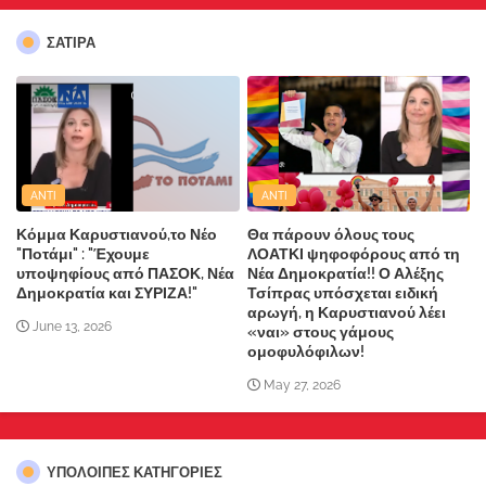
ΣΑΤΙΡΑ
ANTI
ANTI
Κόμμα Καρυστιανού,το Νέο
Θα πάρουν όλους τους
"Ποτάμι" : "Έχουμε
ΛΟΑΤΚΙ ψηφοφόρους από τη
υποψηφίους από ΠΑΣΟΚ, Νέα
Νέα Δημοκρατία!! Ο Αλέξης
Δημοκρατία και ΣΥΡΙΖΑ!"
Τσίπρας υπόσχεται ειδική
αρωγή, η Καρυστιανού λέει
June 13, 2026
«ναι» στους γάμους
ομοφυλόφιλων!
May 27, 2026
ΥΠΌΛΟΙΠΕΣ ΚΑΤΗΓΟΡΊΕΣ