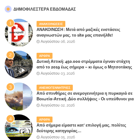
ΔΗΜΟΦΙΛΈΣΤΕΡΑ ΕΒΔΟΜΆΔΑΣ
ΑΝΑΚΟΙΝΩΣΕΙΣ
ΑΝΑΚΟΙΝΩΣΗ : Μετά από μαζικές ενστάσεις
αναγνωστών μας, το site μας επανήλθε!
Αυγούστου 06, 2026
ΑΡΘΡΑ
Δυτική Αττική: 450.000 στρέμματα έγιναν στάχτη
από το 2019 έως σήμερα – κι όμως ο Μητσοτάκης
έλαβε 40% και 45% στις εκλογές του 2023,ενώ 50%
Αυγούστου 03, 2026
πήρε στα Βίλλια!!!
ΑΝΕΜΟΓΕΝΝΗΤΡΙΕΣ
Από σπινθήρες σε ανεμογεννήτρια η πυρκαγιά σε
Βοιωτία-Αττική .Δύο συλλήψεις - Οι υπεύθυνοι για
την λάθος διαχείριση της κατάσβεσης θα
Αυγούστου 02, 2026
"πληρώσουν";
ΑΡΘΡΑ
Από σήμερα είμαστε κατ' επιλογή μας, πολίτες
δεύτερης κατηγορίας....
Αυγούστου 05, 2026