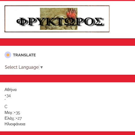
TRANSLATE
Select Language
▼
Αθήνα
+
34
°
C
Μεγ.:
+
35
Ελάχ.:
+
27
Ηλιοφάνεια