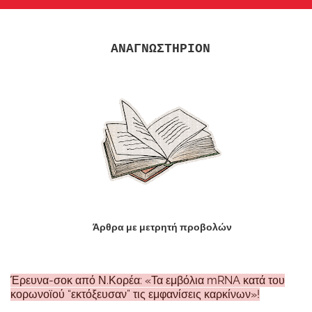
ΑΝΑΓΝΩΣΤΗΡΙΟΝ
Άρθρα με μετρητή προβολών
Έρευνα-σοκ από Ν.Κορέα: «Τα εμβόλια mRNA κατά του
κορωνοϊού “εκτόξευσαν” τις εμφανίσεις καρκίνων»!