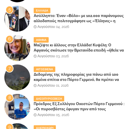
ΕΛΛΑΔΑ
Ασύλληπτο: Έναν «Βόλο» με 102.000 παράνομους
αλλοδαπούς πολιτογράφησε ως «Έλληνες» η
κυβέρνηση!
Αυγούστου 04, 2026
ΑΘΗΝΑ
Μαζέψτε κι άλλους στην Ελλάδα! Κυψέλη: Ο
Αφγανός σκότωσε την Βρετανίδα επειδή «ήθελε να
κάνει τη σύντροφό του χριστιανή»
Αυγούστου 03, 2026
ΑΙΓΟΣΘΕΝΑ
Δεδομένης της πληροφορίας για πάνω από 100
καμένα σπίτια στο Πόρτο Γερμενό, θα πρέπει να
αναζητηθούν ευθύνες για την ολοσχερή
Αυγούστου 01, 2026
καταστροφή του τελευταίου πνεύμονα, του
επίγειου παραδείσου της Αττικής
ΔΑΣΟΠΥΡΟΣΒΕΣΗ
Πρόεδρος Εξ.Συλλόγου Οικιστών Πόρτο Γερμενού :
«Οι πυροσβέστες έφυγαν πριν από τους
κατοίκους»
Αυγούστου 05, 2026
ΑΛΕΠΟΧΩΡΙ