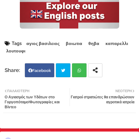
Tags
αγιος βασιλειος
βοιωτια
θηβα
καπαρελλι
λουτουφι
Facebook
Twi
Wh
ΠΑΛΑΙΌΤΕΡΗ
ΝΕΌΤΕΡΗ
Ο Αγιασμός των Υδάτων στο
Γιατροί στρατιώτες θα επανδρώσουν
tter
atsa
Γοργοπόταμο!Φωτογραφίες και
αγροτικά ιατρεία
Βίντεο
pp