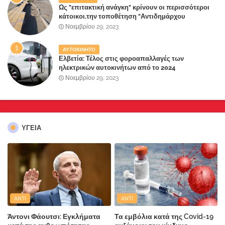
Ως "επιτακτική ανάγκη" κρίνουν οι περισσότεροι
κάτοικοι,την τοποθέτηση "Αντιδημάρχου
Παραλιακής Ζώνης" στο Δήμο Μάνδρας-Ειδυλλίας!
Νοεμβρίου 29, 2023
ΑΥΤΟΚΙΝΗΤΟ
Ελβετία: Τέλος στις φοροαπαλλαγές των
ηλεκτρικών αυτοκινήτων από το 2024
Νοεμβρίου 29, 2023
ΥΓΕΙΑ
ANTI
ANTI
Άντονι Φάουτσι: Εγκλήματα
Τα εμβόλια κατά της Covid-19