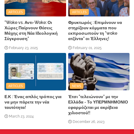
ARTICLES
ARTICLES
"Woke vs. Αντι-Woke: Οι
Φρυκτωρός : Επιμένουν να
Χώρες Παίρνουν Θέσεις
στηρίζουν κόμματα που
Μάχης στη Νέα Ιδεολογική
εκπροσωπούν τη "woke
Σύγκρουση"
ατζέντα" οι Έλληνες!
February 23, 2025
February 01, 2025
ARTICLES
NEWS
Ε.Κ : Ένας απλός τρόπος για
Έτσι "τελειώνουν" με την
να μην πάρετε την νέα
Ελλάδα - Το ΥΠΕΡΜΝΗΜΟΝΙΟ
ταυτότητα!
εφαρμόζεται με ακρίβεια
χιλιοστού!!
March 23, 2024
December 26, 2023