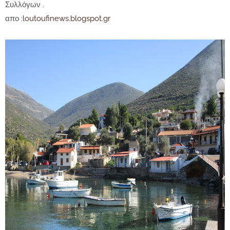
Συλλόγων .
απο :
loutoufinews.blogspot.gr