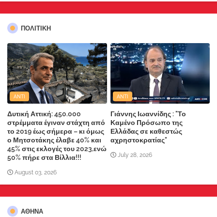
ΠΟΛΙΤΙΚΗ
ANTI
ANTI
Δυτική Αττική: 450.000
Γιάννης Ιωαννίδης : "Το
στρέμματα έγιναν στάχτη από
Καμένο Πρόσωπο της
το 2019 έως σήμερα – κι όμως
Ελλάδας σε καθεστώς
ο Μητσοτάκης έλαβε 40% και
αχρηστοκρατίας"
45% στις εκλογές του 2023,ενώ
July 28, 2026
50% πήρε στα Βίλλια!!!
August 03, 2026
ΑΘΗΝΑ