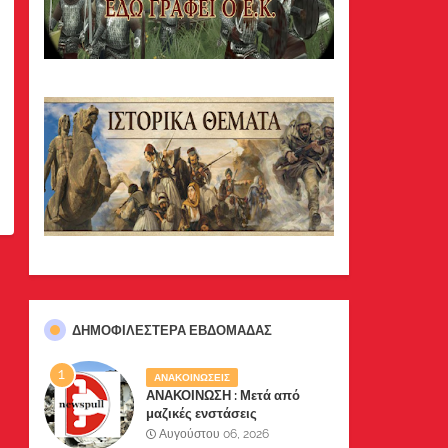
ΔΗΜΟΦΙΛΈΣΤΕΡΑ ΕΒΔΟΜΆΔΑΣ
ΑΝΑΚΟΙΝΩΣΕΙΣ
ΑΝΑΚΟΙΝΩΣΗ : Μετά από
μαζικές ενστάσεις
αναγνωστών μας, το site μας
Αυγούστου 06, 2026