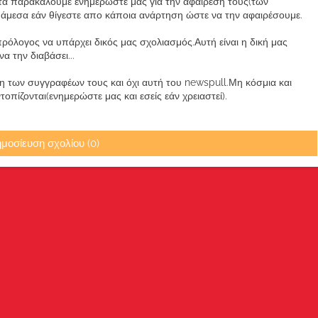
α παρακαλούμε ενημερώστε μας για την αφαίρεση τους(των
μεσα εάν θίγεστε απο κάποια ανάρτηση ώστε να την αφαιρέσουμε.
ρόλογος να υπάρχει δικός μας σχολιασμός.Αυτή είναι η δική μας
 την διαβάσει...
των συγγραφέων τους και όχι αυτή του newspull.Μη κόσμια και
πίζονται(ενημερώστε μας και εσείς εάν χρειαστεί).
μοσίευση σχολίου (0)