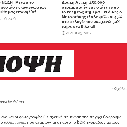
ΙΝΩΣΗ : Μετά από
Δυτική Αττική: 450.000
ς ενστάσεις αναγνωστών
στρέμματα έγιναν στάχτη από
 site μας επανήλθε!
το 2019 έως σήμερα – κι όμως ο
Μητσοτάκης έλαβε 40% και 45%
t 06, 2026
στις εκλογές του 2023,ενώ 50%
πήρε στα Βίλλια!!!
August 03, 2026
0Σχόλια
ewed by Admin.
ίμενα και οι φωτογραφίες (με σχετική σημείωση της πηγής) θεωρούμε
από άλλες πηγές που αναρτώνται σε αυτό το blog εκφράζουν αυτούς