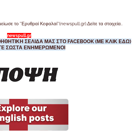
σε το ''Ερυθραί Κεφαλαί''(newspull.gr).Δείτε τα στοιχεία..
newspull.gr
ΗΘΗΤΙΚΗ ΣΕΛΙΔΑ ΜΑΣ ΣΤΟ FACEBOOK (ΜΕ ΚΛΙΚ ΕΔΩ)
ΣΤΕ ΣΩΣΤΑ ΕΝΗΜΕΡΩΜΕΝΟΙ