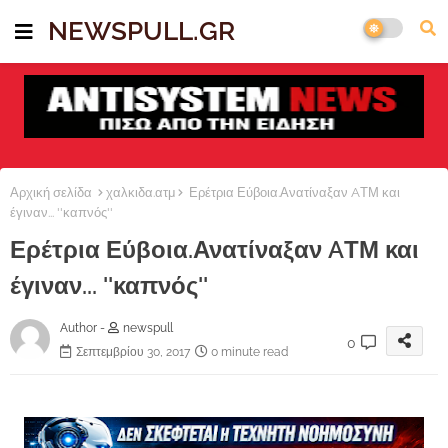
NEWSPULL.GR
Αρχική σελίδα
χαλκιδα.ατμ
Ερέτρια Εύβοια.Ανατίναξαν AΤΜ και
έγιναν... ''καπνός''
Ερέτρια Εύβοια.Ανατίναξαν AΤΜ και
έγιναν... ''καπνός''
Author -
newspull
0
Σεπτεμβρίου 30, 2017
0 minute read