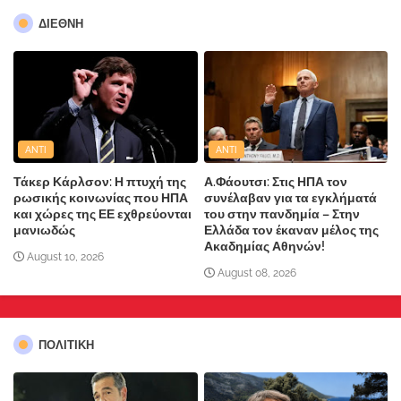
ΔΙΕΘΝΗ
ANTI
ANTI
Τάκερ Κάρλσον: Η πτυχή της
Α.Φάουτσι: Στις ΗΠΑ τον
ρωσικής κοινωνίας που ΗΠΑ
συνέλαβαν για τα εγκλήματά
και χώρες της ΕΕ εχθρεύονται
του στην πανδημία – Στην
μανιωδώς
Ελλάδα τον έκαναν μέλος της
Ακαδημίας Αθηνών!
August 10, 2026
August 08, 2026
ΠΟΛΙΤΙΚΗ