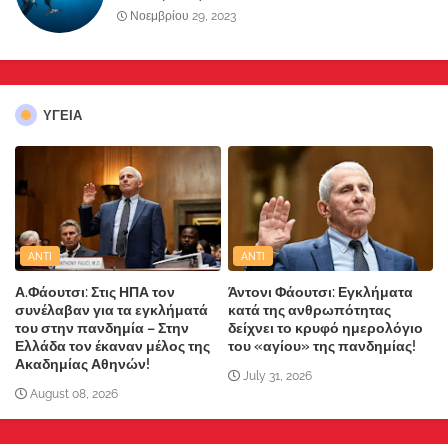
Νοεμβρίου 29, 2023
ΥΓΕΙΑ
ANTI
ANTI
Α.Φάουτσι: Στις ΗΠΑ τον
Άντονι Φάουτσι: Εγκλήματα
συνέλαβαν για τα εγκλήματά
κατά της ανθρωπότητας
του στην πανδημία – Στην
δείχνει το κρυφό ημερολόγιο
Ελλάδα τον έκαναν μέλος της
του «αγίου» της πανδημίας!
Ακαδημίας Αθηνών!
July 31, 2026
August 08, 2026