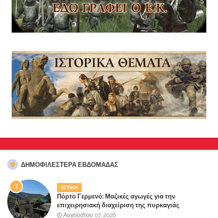
ΔΗΜΟΦΙΛΈΣΤΕΡΑ ΕΒΔΟΜΆΔΑΣ
ΑΤΤΙΚΗ
Πόρτο Γερμενό: Μαζικές αγωγές για την
επιχειρησιακή διαχείριση της πυρκαγιάς
ετοιμάζουν οι κάτοικοι!
Αυγούστου 07, 2026