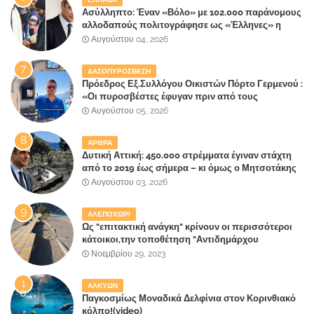
Ασύλληπτο: Έναν «Βόλο» με 102.000 παράνομους
αλλοδαπούς πολιτογράφησε ως «Έλληνες» η
κυβέρνηση!
Αυγούστου 04, 2026
ΔΑΣΟΠΥΡΟΣΒΕΣΗ
Πρόεδρος Εξ.Συλλόγου Οικιστών Πόρτο Γερμενού :
«Οι πυροσβέστες έφυγαν πριν από τους
κατοίκους»
Αυγούστου 05, 2026
ΑΡΘΡΑ
Δυτική Αττική: 450.000 στρέμματα έγιναν στάχτη
από το 2019 έως σήμερα – κι όμως ο Μητσοτάκης
έλαβε 40% και 45% στις εκλογές του 2023,ενώ 50%
Αυγούστου 03, 2026
πήρε στα Βίλλια!!!
ΑΛΕΠΟΧΩΡΙ
Ως "επιτακτική ανάγκη" κρίνουν οι περισσότεροι
κάτοικοι,την τοποθέτηση "Αντιδημάρχου
Παραλιακής Ζώνης" στο Δήμο Μάνδρας-Ειδυλλίας!
Νοεμβρίου 29, 2023
ΑΛΚΥΩΝ
Παγκοσμίως Μοναδικά Δελφίνια στον Κορινθιακό
κόλπο!(video)