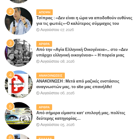
ΑΠΟΨΗ
Τσίπρας : «Δεν είναι η ώρα να αποδοθούν ευθύνες
για τις φωτιές»-Ο καλύτερος σύμμαχος του
Μητσοτάκη
Αυγούστου 07, 2026
ΑΡΘΡΑ
Από την «Αγία Ελληνική Οικογένεια»… στο «Δεν
υπάρχει ελληνική οικογένεια» – Η πορεία μιας
κοινωνίας που κινδυνεύει να ξεχάσει ποια είναι
Αυγούστου 08, 2026
ΑΝΑΚΟΙΝΩΣΕΙΣ
ΑΝΑΚΟΙΝΩΣΗ : Μετά από μαζικές ενστάσεις
αναγνωστών μας, το site μας επανήλθε!
Αυγούστου 06, 2026
ΑΡΘΡΑ
Από σήμερα είμαστε κατ' επιλογή μας, πολίτες
δεύτερης κατηγορίας....
Αυγούστου 05, 2026
ΕΛΛΑΔΑ