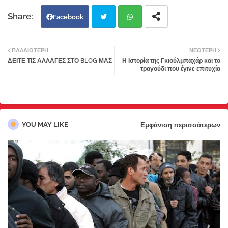
Facebook
Twi
Wh
ΠΑΛΑΙΌΤΕΡΗ
ΝΕΌΤΕΡΗ
ΔΕΙΤΕ ΤΙΣ ΑΛΛΑΓΕΣ ΣΤΟ BLOG ΜΑΣ
Η Ιστορία της Γκιούλμπαχάρ και το
tter
atsa
τραγούδι που έγινε επιτυχία
pp
YOU MAY LIKE
Εμφάνιση περισσότερων