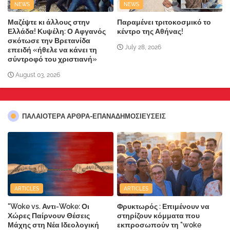
NEWS
NEWS
Μαζέψτε κι άλλους στην
Παραμένει τριτοκοσμικό το
Ελλάδα! Κυψέλη: Ο Αφγανός
κέντρο της Αθήνας!
σκότωσε την Βρετανίδα
July 28, 2026
επειδή «ήθελε να κάνει τη
σύντροφό του χριστιανή»
August 03, 2026
ΠΑΛΑΙΟΤΕΡΑ ΑΡΘΡΑ-ΕΠΑΝΑΔΗΜΟΣΙΕΥΣΕΙΣ
ARTICLES
ARTICLES
"Woke vs. Αντι-Woke: Οι
Φρυκτωρός : Επιμένουν να
Χώρες Παίρνουν Θέσεις
στηρίζουν κόμματα που
Μάχης στη Νέα Ιδεολογική
εκπροσωπούν τη "woke