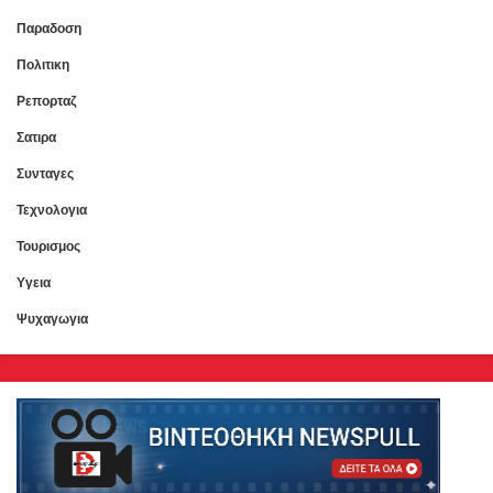
Παραδοση
Πολιτικη
Ρεπορταζ
Σατιρα
Συνταγες
Τεχνολογια
Τουρισμος
Υγεια
Ψυχαγωγια