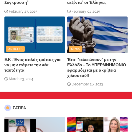
Σύγκρουση"
ατζέντα" οι Έλληνες!
February 23, 2025
February 01, 2025
ARTICLES
NEWS
Ε.Κ : Ένας απλός τρόπος για
Έτσι "τελειώνουν" με την
να μην πάρετε την νέα
Ελλάδα - Το ΥΠΕΡΜΝΗΜΟΝΙΟ
ταυτότητα!
εφαρμόζεται με ακρίβεια
χιλιοστού!!
March 23, 2024
December 26, 2023
ΣΑΤΙΡΑ