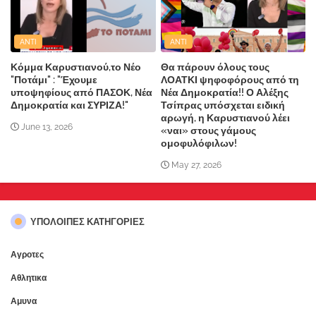
ANTI
ANTI
Κόμμα Καρυστιανού,το Νέο
Θα πάρουν όλους τους
"Ποτάμι" : "Έχουμε
ΛΟΑΤΚΙ ψηφοφόρους από τη
υποψηφίους από ΠΑΣΟΚ, Νέα
Νέα Δημοκρατία!! Ο Αλέξης
Δημοκρατία και ΣΥΡΙΖΑ!"
Τσίπρας υπόσχεται ειδική
αρωγή, η Καρυστιανού λέει
June 13, 2026
«ναι» στους γάμους
ομοφυλόφιλων!
May 27, 2026
ΥΠΌΛΟΙΠΕΣ ΚΑΤΗΓΟΡΊΕΣ
Αγροτες
Αθλητικα
Αμυνα