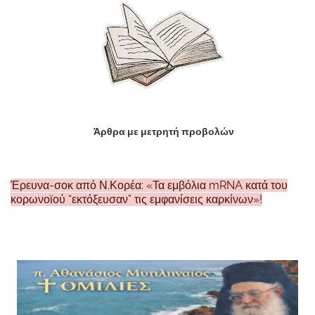
Άρθρα με μετρητή προβολών
Έρευνα-σοκ από Ν.Κορέα: «Τα εμβόλια mRNA κατά του
κορωνοϊού “εκτόξευσαν” τις εμφανίσεις καρκίνων»!