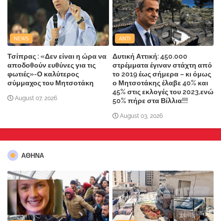
NEWS
ANTI
Τσίπρας : «Δεν είναι η ώρα να
Δυτική Αττική: 450.000
αποδοθούν ευθύνες για τις
στρέμματα έγιναν στάχτη από
φωτιές»-Ο καλύτερος
το 2019 έως σήμερα – κι όμως
σύμμαχος του Μητσοτάκη
ο Μητσοτάκης έλαβε 40% και
45% στις εκλογές του 2023,ενώ
August 07, 2026
50% πήρε στα Βίλλια!!!
August 03, 2026
ΑΘΗΝΑ