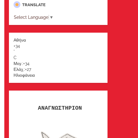
TRANSLATE
Select Language
▼
Αθήνα
+
34
°
C
Μεγ.:
+
34
Ελάχ.:
+
27
Ηλιοφάνεια
α
ΑΝΑΓΝΩΣΤΗΡΙΟΝ