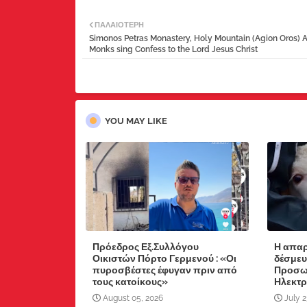
ΠΑΛΑΙΌΤΕΡΗ
Simonos Petras Monastery, Holy Mountain (Agion Oros) 
Monks sing Confess to the Lord Jesus Christ
YOU MAY LIKE
Πρόεδρος Εξ.Συλλόγου
Η απαρ
Οικιστών Πόρτο Γερμενού : «Οι
δέσμευ
πυροσβέστες έφυγαν πριν από
Προσωπ
τους κατοίκους»
Ηλεκτρ
August 05, 2026
July 2