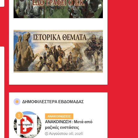
ΔΗΜΟΦΙΛΈΣΤΕΡΑ ΕΒΔΟΜΆΔΑΣ
ΑΝΑΚΟΙΝΩΣΕΙΣ
ΑΝΑΚΟΙΝΩΣΗ : Μετά από
μαζικές ενστάσεις
αναγνωστών μας, το site μας
Αυγούστου 06, 2026