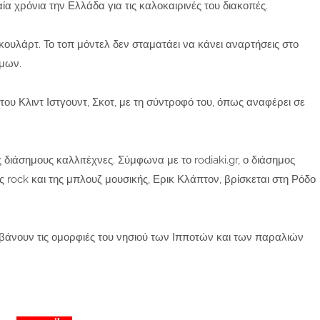
ία χρόνια την Ελλάδα για τις καλοκαιρινές του διακοπές.
ουλάρτ. Το τοπ μόντελ δεν σταματάει να κάνει αναρτήσεις στο
έμων.
του Κλιντ Ιστγουντ, Σκοτ, με τη σύντροφό του, όπως αναφέρει σε
 διάσημους καλλιτέχνες. Σύμφωνα με το rodiaki.gr, ο διάσημος
ς rock και της μπλουζ μουσικής, Ερικ Κλάπτον, βρίσκεται στη Ρόδο
βάνουν τις ομορφιές του νησιού των Ιπποτών και των παραλιών