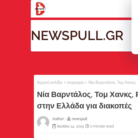
NEWSPULL.GR
Ho
Αρχική σελίδα
τουρισμος
Νία Βαρντάλος, Τομ Χανκς, 
Νία Βαρντάλος, Τομ Χανκς, 
στην Ελλάδα για διακοπές
Author -
newspull
Ιουλίου 14, 2019
2 minute read