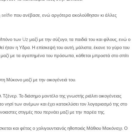
 selfie που ανέβασε, ενώ αργότερα ακολούθησαν κι άλλες
πόνο των U2 μαζί με την σύζυγο, τα παιδιά του και φίλους, ενώ ο
 ήταν η Υδρα. Η επίσκεψή του αυτή, μάλιστα, έκανε το γύρο του
, μαζί με τα αγαπημένα του πρόσωπα, κάθεται μπροστά στο σπίτι
τη Μύκονο μαζί με την οικογένειά του.
λ Τζένερ. Το διάσημο μοντέλο της γνωστής ριάλιτι οικογένειας
ο νησί των ανέμων και έχει κατακλύσει τον λογαριασμό της στο
νοιαστες στιγμές που περνάει μαζί με την παρέα της.
κεται και φέτος ο χολιγουντιανός ηθοποιός Μάθιου Μακόναχι. Ο