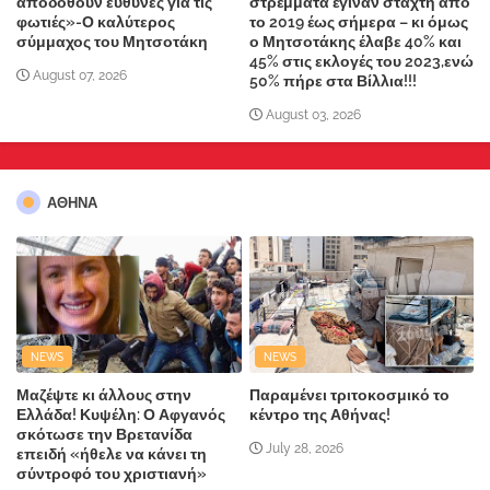
αποδοθούν ευθύνες για τις
στρέμματα έγιναν στάχτη από
φωτιές»-Ο καλύτερος
το 2019 έως σήμερα – κι όμως
σύμμαχος του Μητσοτάκη
ο Μητσοτάκης έλαβε 40% και
45% στις εκλογές του 2023,ενώ
August 07, 2026
50% πήρε στα Βίλλια!!!
August 03, 2026
ΑΘΗΝΑ
NEWS
NEWS
Μαζέψτε κι άλλους στην
Παραμένει τριτοκοσμικό το
Ελλάδα! Κυψέλη: Ο Αφγανός
κέντρο της Αθήνας!
σκότωσε την Βρετανίδα
July 28, 2026
επειδή «ήθελε να κάνει τη
σύντροφό του χριστιανή»