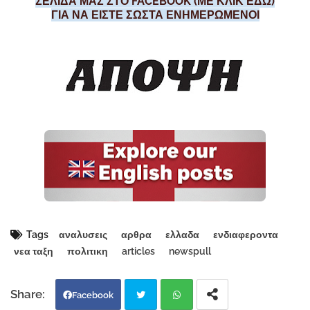
ΣΕΛΙΔΑ ΜΑΣ ΣΤΟ FACEBOOK (ΜΕ ΚΛΙΚ ΕΔΩ)
ΓΙΑ ΝΑ ΕΙΣΤΕ ΣΩΣΤΑ ΕΝΗΜΕΡΩΜΕΝΟΙ
Tags
αναλυσεις
αρθρα
ελλαδα
ενδιαφεροντα
νεα ταξη
πολιτικη
articles
newspull
Facebook