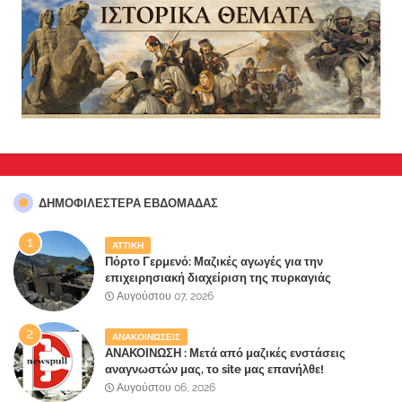
ΔΗΜΟΦΙΛΈΣΤΕΡΑ ΕΒΔΟΜΆΔΑΣ
ΑΤΤΙΚΗ
Πόρτο Γερμενό: Μαζικές αγωγές για την
επιχειρησιακή διαχείριση της πυρκαγιάς
ετοιμάζουν οι κάτοικοι!
Αυγούστου 07, 2026
ΑΝΑΚΟΙΝΩΣΕΙΣ
ΑΝΑΚΟΙΝΩΣΗ : Μετά από μαζικές ενστάσεις
αναγνωστών μας, το site μας επανήλθε!
Αυγούστου 06, 2026