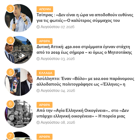
ΑΠΟΨΗ
Τσίπρας : «Δεν είναι η ώρα να αποδοθούν ευθύνες
για τις φωτιές»-Ο καλύτερος σύμμαχος του
Μητσοτάκη
Αυγούστου 07, 2026
ΑΡΘΡΑ
Δυτική Αττική: 450.000 στρέμματα έγιναν στάχτη
από το 2019 έως σήμερα – κι όμως ο Μητσοτάκης
έλαβε 40% και 45% στις εκλογές του 2023,ενώ 50%
Αυγούστου 03, 2026
πήρε στα Βίλλια!!!
ΕΛΛΑΔΑ
Ασύλληπτο: Έναν «Βόλο» με 102.000 παράνομους
αλλοδαπούς πολιτογράφησε ως «Έλληνες» η
κυβέρνηση!
Αυγούστου 04, 2026
ΑΡΘΡΑ
Από την «Αγία Ελληνική Οικογένεια»… στο «Δεν
υπάρχει ελληνική οικογένεια» – Η πορεία μιας
κοινωνίας που κινδυνεύει να ξεχάσει ποια είναι
Αυγούστου 08, 2026
ΑΡΘΡΑ