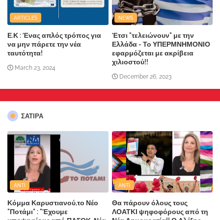
ARTICLES
NEWS
Ε.Κ : Ένας απλός τρόπος για
Έτσι "τελειώνουν" με την
να μην πάρετε την νέα
Ελλάδα - Το ΥΠΕΡΜΝΗΜΟΝΙΟ
ταυτότητα!
εφαρμόζεται με ακρίβεια
χιλιοστού!!
March 23, 2024
December 26, 2023
ΣΑΤΙΡΑ
ANTI
ANTI
Κόμμα Καρυστιανού,το Νέο
Θα πάρουν όλους τους
"Ποτάμι" : "Έχουμε
ΛΟΑΤΚΙ ψηφοφόρους από τη