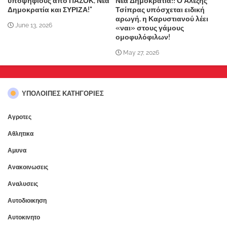
υποψηφίους από ΠΑΣΟΚ, Νέα
Νέα Δημοκρατία!! Ο Αλέξης
Δημοκρατία και ΣΥΡΙΖΑ!"
Τσίπρας υπόσχεται ειδική
αρωγή, η Καρυστιανού λέει
June 13, 2026
«ναι» στους γάμους
ομοφυλόφιλων!
May 27, 2026
ΥΠΌΛΟΙΠΕΣ ΚΑΤΗΓΟΡΊΕΣ
Αγροτες
Αθλητικα
Αμυνα
Ανακοινωσεις
Αναλυσεις
Αυτοδιοικηση
Αυτοκινητο