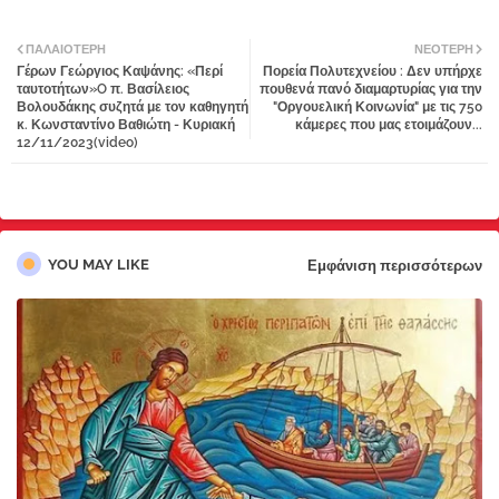
Twi
Wh
ΠΑΛΑΙΌΤΕΡΗ
ΝΕΌΤΕΡΗ
Γέρων Γεώργιος Καψάνης: «Περί
Πορεία Πολυτεχνείου : Δεν υπήρχε
tter
atsa
ταυτοτήτων»O π. Βασίλειος
πουθενά πανό διαμαρτυρίας για την
Βολουδάκης συζητά με τον καθηγητή
"Οργουελική Κοινωνία" με τις 750
κ. Κωνσταντίνο Βαθιώτη - Κυριακή
κάμερες που μας ετοιμάζουν...
pp
12/11/2023(video)
YOU MAY LIKE
Εμφάνιση περισσότερων