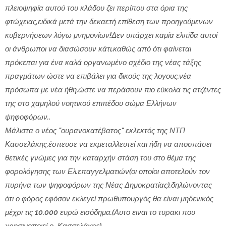
πλειοψηφία αυτού του κλάδου ζει περίπου στα όρια της
φτώχειας,ειδικά μετά την δεκαετή επίθεση των προηγούμενων
κυβερνήσεων λόγω μνημονίων!Δεν υπάρχει καμία ελπίδα αυτοί
οι άνθρωποι να διασώσουν κάτι,καθώς από ότι φαίνεται
πρόκειται για ένα καλά οργανωμένο σχέδιο της νέας τάξης
πραγμάτων ώστε να επιβάλει για δικούς της λογους,νέα
πρόσωπα με νέα ήθη,ώστε να περάσουν πιο εύκολα τις ατζέντες
της στο χαμηλού νοητικού επιπέδου σώμα Ελλήνων
ψηφοφόρων..
Μάλιστα ο νέος "ουρανοκατέβατος" εκλεκτός της ΝΤΠ
Κασσελάκης,έσπευσε να εκμεταλλευτεί και ήδη να αποσπάσει
θετικές γνώμες για την καταρχήν στάση του στο θέμα της
φορολόγησης των Ελ.επαγγελματιών(οι οποίοι αποτελούν τον
πυρήνα των ψηφοφόρων της Νέας Δημοκρατίας),δηλώνοντας
ότι ο φόρος εφόσον εκλεγεί πρωθυπουργός θα είναι μηδενικός
μέχρι τις 10.000 ευρώ εισόδημα.(Αυτο ειναι το τυρακι που