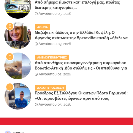
Από σήμερα είμαστε κατ' επιλογή μας, πολίτες
δεύτερης κατηγορίας....
Αυγούστου 05, 2026
ΑΘΗΝΑ
Μαζέψτε κι άλλους στην Ελλάδα! Κυψέλη: Ο
Αφγανός σκότωσε την Βρετανίδα επειδή «ήθελε να
κάνει τη σύντροφό του χριστιανή»
Αυγούστου 03, 2026
ΑΝΕΜΟΓΕΝΝΗΤΡΙΕΣ
Από σπινθήρες σε ανεμογεννήτρια η πυρκαγιά σε
Βοιωτία-Αττική .Δύο συλλήψεις - Οι υπεύθυνοι για
την λάθος διαχείριση της κατάσβεσης θα
Αυγούστου 02, 2026
"πληρώσουν";
ΔΑΣΟΠΥΡΟΣΒΕΣΗ
Πρόεδρος Εξ.Συλλόγου Οικιστών Πόρτο Γερμενού :
«Οι πυροσβέστες έφυγαν πριν από τους
κατοίκους»
Αυγούστου 05, 2026