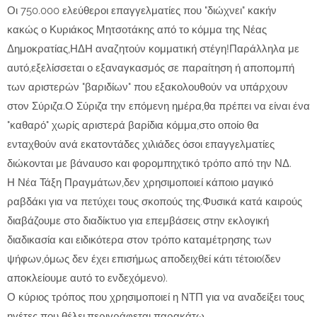
Οι 750.000 ελεύθεροι επαγγελματίες που "διώχνει" κακήν
κακώς ο Κυριάκος Μητσοτάκης από το κόμμα της Νέας
Δημοκρατίας,ΗΔΗ αναζητούν κομματική στέγη!Παράλληλα με
αυτό,εξελίσσεται ο εξαναγκασμός σε παραίτηση ή αποπομπή
των αριστερών "βαριδίων" που εξακολουθούν να υπάρχουν
στον Σύριζα.Ο Σύριζα την επόμενη ημέρα,θα πρέπει να είναι ένα
"καθαρό" χωρίς αριστερά βαρίδια κόμμα,στο οποίο θα
ενταχθούν ανά εκατοντάδες χιλιάδες όσοι επαγγελματίες
διώκονται με βάναυσο και φορομπηχτικό τρόπο από την ΝΔ.
Η Νέα Τάξη Πραγμάτων,δεν χρησιμοποιεί κάποιο μαγικό
ραβδάκι για να πετύχει τους σκοπούς της.Φυσικά κατά καιρούς
διαβάζουμε στο διαδίκτυο για επεμβάσεις στην εκλογική
διαδικασία και ειδικότερα στον τρόπο καταμέτρησης των
ψήφων,όμως δεν έχει επισήμως αποδειχθεί κάτι τέτοιο(δεν
αποκλείουμε αυτό το ενδεχόμενο).
Ο κύριος τρόπος που χρησιμοποιεί η ΝΤΠ για να αναδείξει τους
ηγέτες που θέλει,περιγράφεται παρακάτω..