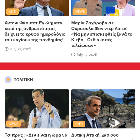
ANTI
NEWS
Άντονι Φάουτσι: Εγκλήματα
Μαρία Ζαχάροβα σε
κατά της ανθρωπότητας
Ούρσουλα Φον ντερ Λάιεν:
δείχνει το κρυφό ημερολόγιο
«Να μην επισκεφθείς ξανά το
του «αγίου» της πανδημίας!
Κίεβο - Οι διακοπές
τελείωσαν»
July 31, 2026
July 17, 2026
ΠΟΛΙΤΙΚΗ
NEWS
ANTI
Τσίπρας : «Δεν είναι η ώρα να
Δυτική Αττική: 450.000