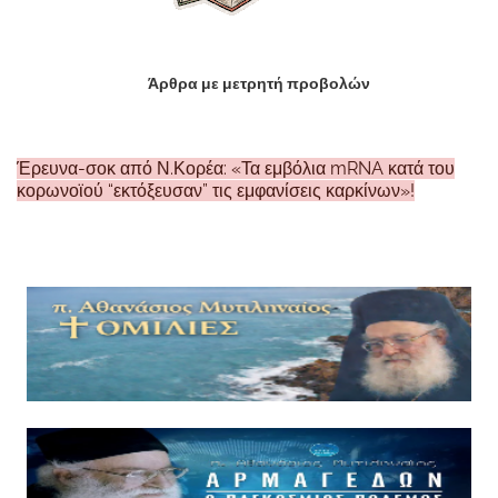
Άρθρα με μετρητή προβολών
Έρευνα-σοκ από Ν.Κορέα: «Τα εμβόλια mRNA κατά του
κορωνοϊού “εκτόξευσαν” τις εμφανίσεις καρκίνων»!