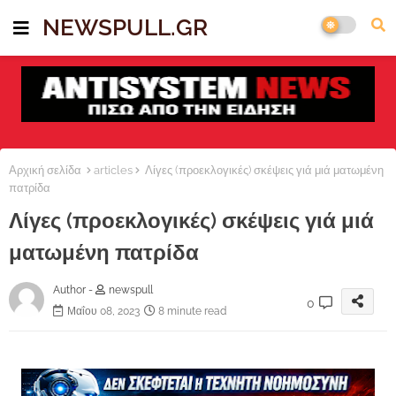
NEWSPULL.GR
Αρχική σελίδα
articles
Λίγες (προεκλογικές) σκέψεις γιά μιά ματωμένη
πατρίδα
Λίγες (προεκλογικές) σκέψεις γιά μιά
ματωμένη πατρίδα
Author -
newspull
0
Μαΐου 08, 2023
8 minute read