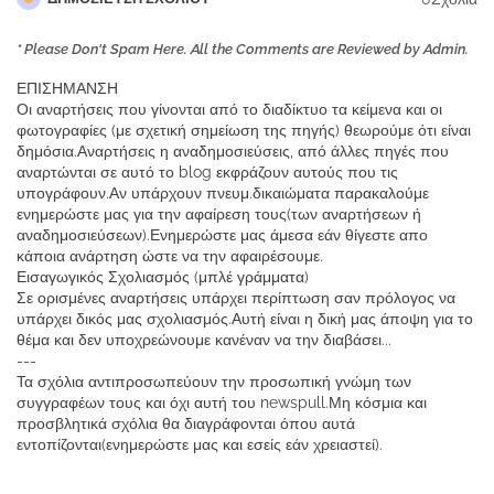
* Please Don't Spam Here. All the Comments are Reviewed by Admin.
ΕΠΙΣΗΜΑΝΣΗ
Οι αναρτήσεις που γίνονται από το διαδίκτυο τα κείμενα και οι
φωτογραφίες (με σχετική σημείωση της πηγής) θεωρούμε ότι είναι
δημόσια.Αναρτήσεις η αναδημοσιεύσεις, από άλλες πηγές που
αναρτώνται σε αυτό το blog εκφράζουν αυτούς που τις
υπογράφουν.Αν υπάρχουν πνευμ.δικαιώματα παρακαλούμε
ενημερώστε μας για την αφαίρεση τους(των αναρτήσεων ή
αναδημοσιεύσεων).Ενημερώστε μας άμεσα εάν θίγεστε απο
κάποια ανάρτηση ώστε να την αφαιρέσουμε.
Εισαγωγικός Σχολιασμός (μπλέ γράμματα)
Σε ορισμένες αναρτήσεις υπάρχει περίπτωση σαν πρόλογος να
υπάρχει δικός μας σχολιασμός.Αυτή είναι η δική μας άποψη για το
θέμα και δεν υποχρεώνουμε κανέναν να την διαβάσει...
---
Τα σχόλια αντιπροσωπεύουν την προσωπική γνώμη των
συγγραφέων τους και όχι αυτή του newspull.Μη κόσμια και
προσβλητικά σχόλια θα διαγράφονται όπου αυτά
εντοπίζονται(ενημερώστε μας και εσείς εάν χρειαστεί).