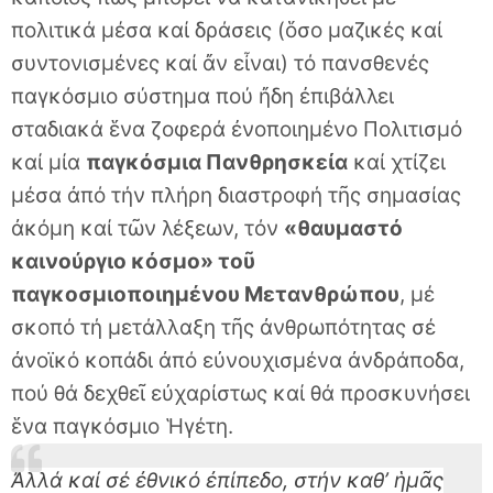
πολιτικά μέσα καί δράσεις (ὅσο μαζικές καί
συντονισμένες καί ἄν εἶναι) τό πανσθενές
παγκόσμιο σύστημα πού ἤδη ἐπιβάλλει
σταδιακά ἕνα ζοφερά ἐνοποιημένο Πολιτισμό
καί μία
παγκόσμια Πανθρησκεία
καί χτίζει
μέσα ἀπό τήν πλήρη διαστροφή τῆς σημασίας
ἀκόμη καί τῶν λέξεων, τόν
«θαυμαστό
καινούργιο κόσμο» τοῦ
παγκοσμιοποιημένου Μετανθρώπου
, μέ
σκοπό τή μετάλλαξη τῆς ἀνθρωπότητας σέ
ἀνοϊκό κοπάδι ἀπό εὐνουχισμένα ἀνδράποδα,
πού θά δεχθεῖ εὐχαρίστως καί θά προσκυνήσει
ἕνα παγκόσμιο Ἡγέτη.
Ἀλλά καί σέ ἐθνικό ἐπίπεδο, στήν καθ’ ἡμᾶς