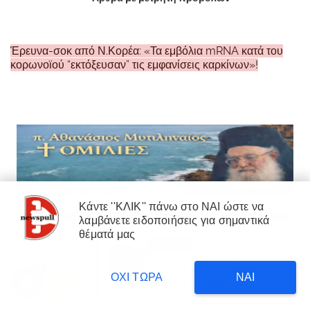
Έρευνα-σοκ από Ν.Κορέα: «Τα εμβόλια mRNA κατά του
κορωνοϊού “εκτόξευσαν” τις εμφανίσεις καρκίνων»!
Κάντε ''ΚΛΙΚ'' πάνω στο ΝΑΙ ώστε να
λαμβάνετε ειδοποιήσεις για σημαντικά
×
θέματά μας
Our website uses cookies to enhance your experience.
Learn
ΔΙΑΒΑΣΤΕ
More
Δυτική Αττική: 450.000
3
στρέμματα έγιναν στάχτη επι
ΟΧΙ ΤΩΡΑ
ΝΑΙ
κυβέρνησης Μητσοτάκη!
Accept !