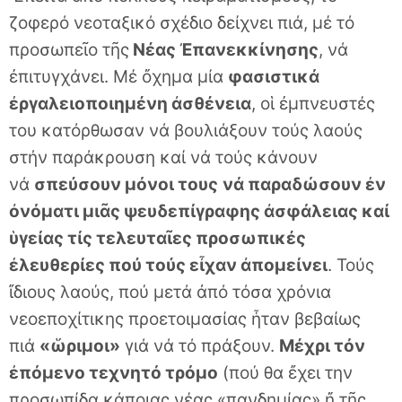
ζοφερό νεοταξικό σχέδιο δείχνει πιά, μέ τό
προσωπεῖο τῆς
Νέας Ἐπανεκκίνησης
, νά
ἐπιτυγχάνει. Μέ ὄχημα μία
φασιστικά
ἐργαλειοποιημένη ἀσθένεια
, οἱ ἐμπνευστές
του κατόρθωσαν νά βουλιάξουν τούς λαούς
στήν παράκρουση καί νά τούς κάνουν
νά
σπεύσουν μόνοι τους
νά παραδώσουν ἐν
ὀνόματι μιᾶς ψευδεπίγραφης ἀσφάλειας καί
ὑγείας τίς τελευταῖες προσωπικές
ἐλευθερίες πού τούς εἶχαν ἀπομείνει
. Τούς
ἴδιους λαούς, πού μετά ἀπό τόσα χρόνια
νεοεποχίτικης προετοιμασίας ἦταν βεβαίως
πιά
«ὥριμοι»
γιά νά τό πράξουν.
Μέχρι τόν
ἐπόμενο τεχνητό τρόμο
(πού θα ἔχει την
προσωπίδα κάποιας νέας «πανδημίας» ἤ τῆς