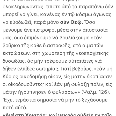
ὁλοκληρώνοντας: τίποτε ἀπό τά παραπάνω δέν
μπορεῖ νά γίνει, κανένας ἐν τῷ κόσμῳ ἀγώνας
νά εὐοδωθεῖ, παρά μόνο
σύν Θεῷ
. Ὅσο
μένουμε ἀνεπίστροφοι μέσα στήν ἀποστασία
μας, ὅσο ἐπιμένουμε νά βουλιάζουμε στόν
βοῦρκο τῆς κάθε διαστροφῆς, στό αἷμα τῶν
ἐκτρώσεων, στή χωματερή τῆς νεοεποχίτικης
δυσωδίας, ἄς μήν τρέφουμε αὐταπᾶτες γιά
δῆθεν ἐλπίδες σωτηρίας. Γιατί βεβαίως, «ἐὰν μή
Κύριος οἰκοδομήσῃ οἶκον, εἰς μάτην ἐκοπίασαν
οἱ οἰκοδομοῦντες· καί ἐάν μή φυλάξῃ πόλιν, εἰς
μάτην ἠγρύπνησεν ὁ φυλάσσων» (Ψαλμ. 126).
Ἔχει τεράστια σημασία νά μήν τό ξεχάσουμε
ποτέ αὐτό.
«Ἀνέστη Χριστός· καί νεκρός οὐδείς ἐν τοῖς