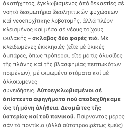
ἀκατήχητος, ἐγκλωβισμένος ἀπό δεκαετίες σέ
νοητά δεσμωτήρια ἰδεοληπτικῶν ψυχώσεων
καί νεοεποχίτικης λοβοτομῆς, ἀλλά πλέον
κλεισμένος καί μέσα σέ νέους τοίχους
φυλακῆς –
σκλάβος δύο φορές πιά
. Μέ
κλειδωμένες ἐκκλησιές (εἴτε μέ ὑλικές
ἀμπάρες, ὅπως πρόπερσι, εἴτε μέ τίς ἀλυσίδες
τῆς πλάνης καί τῆς βλασφημίας πεπτωκότων
ποιμένων), μέ φιμωμένα στόματα καί μέ
ἀλλοιωμένες
συνειδήσεις.
Αὐτοεγκλωβισμένοι σέ
ἀπίστευτα ἀφηγήματα πού ἀποδεχθήκαμε
ὡς τή μόνη ἀλήθεια. Δεσμῶτες τῆς
ὑστερίας καί τοῦ πανικοῦ.
Παίρνοντας μέρος
σάν τά ποντίκια (ἀλλά αὐτοπροαιρέτως ἐμεῖς)