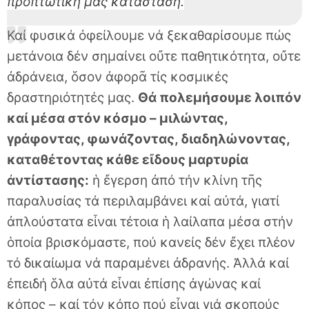
προπτωτική μας κατάσταση.
Καί φυσικά ὀφείλουμε νά ξεκαθαρίσουμε πώς
μετάνοια δέν σημαίνει οὔτε παθητικότητα, οὔτε
ἀδράνεια, ὅσον ἀφορᾶ τίς κοσμικές
δραστηριότητές μας.
Θά πολεμήσουμε λοιπόν
καί μέσα στόν κόσμο – μιλώντας,
γράφοντας, φωνάζοντας, διαδηλώνοντας,
καταθέτοντας κάθε εἴδους μαρτυρία
ἀντίστασης:
ἡ ἔγερση ἀπό τήν κλίνη τῆς
παραλυσίας τά περιλαμβάνει καί αὐτά, γιατί
ἀπλούστατα εἶναι τέτοια ἡ λαίλαπα μέσα στήν
ὁποία βρισκόμαστε, πού κανείς δέν ἔχει πλέον
τό δικαίωμα νά παραμένει ἀδρανής. Ἀλλά καί
ἐπειδή ὅλα αὐτά εἶναι ἐπίσης ἀγώνας καί
κόπος – καί τόν κόπο πού εἶναι γιά σκοπούς