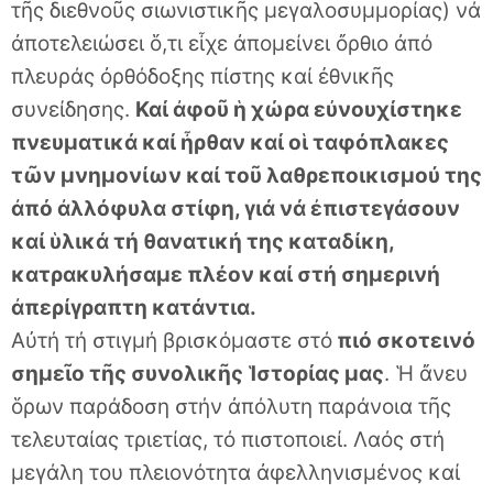
τῆς διεθνοῦς σιωνιστικῆς μεγαλοσυμμορίας) νά
ἀποτελειώσει ὅ,τι εἶχε ἀπομείνει ὄρθιο ἀπό
πλευράς ὀρθόδοξης πίστης καί ἐθνικῆς
συνείδησης.
Καί ἀφοῦ ἡ χώρα εὐνουχίστηκε
πνευματικά καί ἦρθαν καί οἱ ταφόπλακες
τῶν μνημονίων καί τοῦ λαθρεποικισμού της
ἀπό ἀλλόφυλα στίφη, γιά νά ἐπιστεγάσουν
καί ὑλικά τή θανατική της καταδίκη,
κατρακυλήσαμε πλέον καί στή σημερινή
ἀπερίγραπτη κατάντια.
Αὐτή τή στιγμή βρισκόμαστε στό
πιό σκοτεινό
σημεῖο τῆς συνολικῆς Ἱστορίας μας
. Ἡ ἄνευ
ὅρων παράδοση στήν ἀπόλυτη παράνοια τῆς
τελευταίας τριετίας, τό πιστοποιεί. Λαός στή
μεγάλη του πλειονότητα ἀφελληνισμένος καί