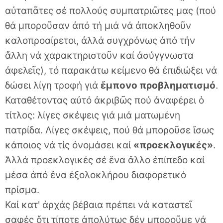
αὐταπᾶτες σέ πολλούς συμπατριῶτες μας (πού
θά μποροῦσαν ἀπό τή μιά νά ἀποκληθοῦν
καλοπροαίρετοι, ἀλλά συγχρόνως ἀπό τήν
ἄλλη νά χαρακτηριστοῦν καί ἀσύγγνωστα
ἀφελεῖς), τό παρακάτω κείμενο θά ἐπιδιώξει νά
δώσει λίγη τροφή γιά
ἔμπονο προβληματισμό
.
Καταθέτοντας αὐτό ἀκριβῶς πού ἀναφέρει ὁ
τίτλος: λίγες σκέψεις γιά μιά ματωμένη
πατρίδα. Λίγες σκέψεις, πού θά μποροῦσε ἴσως
κάποιος νά τίς ὀνομάσει καί
«προεκλογικές»
.
Ἀλλά προεκλογικές σέ ἕνα ἄλλο ἐπίπεδο καί
μέσα ἀπό ἕνα ἐξολοκλήρου διαφορετικό
πρίσμα.
Καί κατ' ἀρχάς βέβαια πρέπει νά καταστεῖ
σαφές ὅτι τίποτε ἀπολύτως δέν μποροῦμε νά