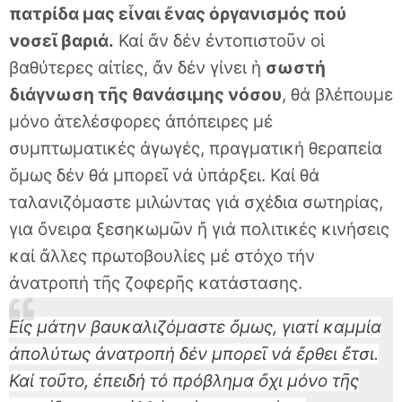
πατρίδα μας εἶναι ἔνας ὀργανισμός πού
νοσεῖ βαριά.
Καί ἄν δέν ἐντοπιστοῦν οἱ
βαθύτερες αἰτίες, ἄν δέν γίνει ἡ
σωστή
διάγνωση τῆς θανάσιμης νόσου
, θά βλέπουμε
μόνο ἀτελέσφορες ἀπόπειρες μέ
συμπτωματικές ἀγωγές, πραγματική θεραπεία
ὅμως δέν θά μπορεῖ νά ὑπάρξει. Καί θά
ταλανιζόμαστε μιλώντας γιά σχέδια σωτηρίας,
για ὄνειρα ξεσηκωμῶν ἤ γιά πολιτικές κινήσεις
καί ἄλλες πρωτοβουλίες μέ στόχο τήν
ἀνατροπή τῆς ζοφερῆς κατάστασης.
Εἰς μάτην βαυκαλιζόμαστε ὄμως, γιατί καμμία
ἀπολύτως ἀνατροπή δέν μπορεῖ νά ἔρθει ἔτσι.
Καί τοῦτο, ἐπειδή τό πρόβλημα ὄχι μόνο τῆς