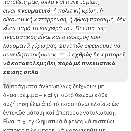
πατρίδας μας, ἀλλά καί παγκοσμίως,
εἶναι
πνευματικό
: ἡ πολιτική κρίση, ἡ
οἰκονομική κατάρρευση, ἡ ἠθική παρακμή, δέν
εἶναι παρά τά ἐπίχειρά του. Πρωτίστως
πνευματικός εἶναι καί ὁ πόλεμος πού
λυσομανᾶ γύρω μας. Συνεπῶς ὀφείλουμε νά
συνειδητοποιήσουμε ὅτι
ὁ ἐχθρός δέν μπορεῖ
νά καταπολεμηθεῖ, παρά μέ πνευματικά
ἐπίσης ὄπλα
.
Τά πράγματα ἀνθρωπίνως δείχνουν μή
ἀναστρέψιμα – καί γι’ αὐτό θεωρῶ κάθε
συζήτηση ἔξω ἀπό τό παραπάνω πλαίσιο ὡς
ἐντελῶς μάταιη καί ἀποπροσανατολιστική.
Εἶναι π.χ. ἐγκληματικά ἀφελές νά πιστεύει
κάποιος πώς μπορεῖ νά κατανικηθεῖ μέ