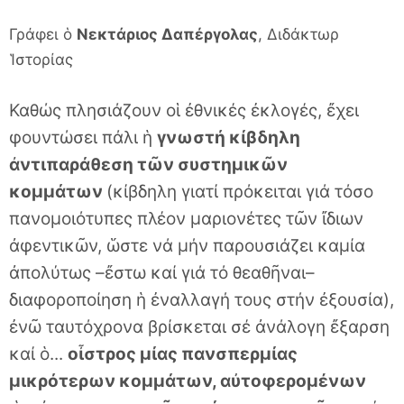
Γράφει ὁ
Νεκτάριος Δαπέργολας
, Διδάκτωρ
Ἱστορίας
Καθώς πλησιάζουν οἱ ἐθνικές ἐκλογές, ἔχει
φουντώσει πάλι ἡ
γνωστή κίβδηλη
ἀντιπαράθεση τῶν συστημικῶν
κομμάτων
(κίβδηλη γιατί πρόκειται γιά τόσο
πανομοιότυπες πλέον μαριονέτες τῶν ἴδιων
ἀφεντικῶν, ὥστε νά μήν παρουσιάζει καμία
ἀπολύτως –ἔστω καί γιά τό θεαθῆναι–
διαφοροποίηση ἡ ἐναλλαγή τους στήν ἐξουσία),
ἐνῶ ταυτόχρονα βρίσκεται σέ ἀνάλογη ἔξαρση
καί ὁ...
οἶστρος μίας πανσπερμίας
μικρότερων κομμάτων, αὐτοφερομένων