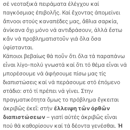
σέ νεοταξικά πειράματα ἐλέγχου καί
παγκόσμιας ἐπιβολῆς. Καί ἔχοντας ἀπομείνει
ἄπνοοι στούς καναπέδες μας, ἄθλια σαρκία,
ἀνίκανα ὄχι μόνο νά αντιδράσουν, ἀλλά ἔστω
κἄν νά προβληματιστοῦν γιά ὅλα ὅσα
ὑφίστανται.
Κάποιοι βεβαίως θά ποῦν ὅτι ὄλα τά παραπάνω
εἶναι λίγο-πολύ γνωστά καί ὅτι τό θέμα εἶναι νά
μπορέσουμε νά ἀφήσουμε πίσω μας τίς
διαπιστώσεις καί νά περάσουμε στό ἐπόμενο
στάδιο: στό τί πρέπει νά γίνει. Στην
πραγματικότητα ὅμως το πρόβλημα ἔγκειται
ἀκριβῶς ἐκεῖ: στήν
ἔλλειψη τῶν ὀρθῶν
διαπιστώσεων
– γιατί αὐτές ἀκριβῶς εἶναι
πού θά καθορίσουν καί τά δέοντα γενέσθαι.
Ἡ