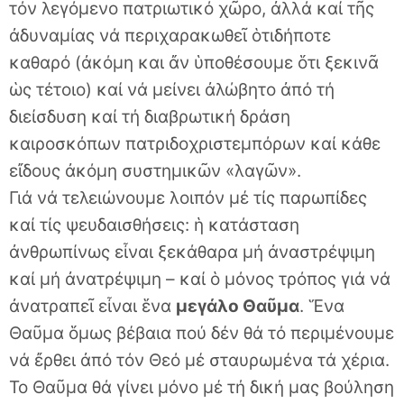
τόν λεγόμενο πατριωτικό χῶρο, ἀλλά καί τῆς
ἀδυναμίας νά περιχαρακωθεῖ ὁτιδήποτε
καθαρό (ἀκόμη και ἄν ὑποθέσουμε ὅτι ξεκινᾶ
ὡς τέτοιο) καί νά μείνει ἀλώβητο ἀπό τή
διείσδυση καί τή διαβρωτική δράση
καιροσκόπων πατριδοχριστεμπόρων καί κάθε
εἴδους ἀκόμη συστημικῶν «λαγῶν».
Γιά νά τελειώνουμε λοιπόν μέ τίς παρωπίδες
καί τίς ψευδαισθήσεις: ἡ κατάσταση
ἀνθρωπίνως εἶναι ξεκάθαρα μή ἀναστρέψιμη
καί μή ἀνατρέψιμη – καί ὁ μόνος τρόπος γιά νά
ἀνατραπεῖ εἶναι ἕνα
μεγάλο Θαῦμα
. Ἕνα
Θαῦμα ὅμως βέβαια πού δέν θά τό περιμένουμε
νά ἔρθει ἀπό τόν Θεό μέ σταυρωμένα τά χέρια.
Το Θαῦμα θά γίνει μόνο μέ τή δική μας βούληση