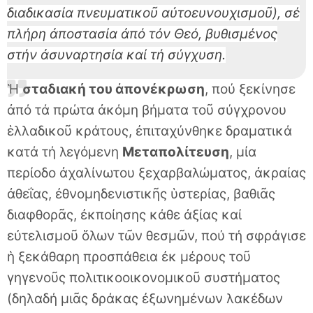
διαδικασία πνευματικοῦ αὐτοευνουχισμοῦ), σέ
πλήρη ἀποστασία ἀπό τόν Θεό, βυθισμένος
στήν ἀσυναρτησία καί τή σύγχυση.
Ἡ
σταδιακή του ἀπονέκρωση
, πού ξεκίνησε
ἀπό τά πρώτα ἀκόμη βήματα τοῦ σύγχρονου
ἑλλαδικοῦ κράτους, ἐπιταχύνθηκε δραματικά
κατά τή λεγόμενη
Μεταπολίτευση
, μία
περίοδο ἀχαλίνωτου ξεχαρβαλώματος, ἀκραίας
ἀθεΐας, ἐθνομηδενιστικῆς ὑστερίας, βαθιᾶς
διαφθορᾶς, ἐκποίησης κάθε ἀξίας καί
εὐτελισμοῦ ὅλων τῶν θεσμῶν, πού τή σφράγισε
ἡ ξεκάθαρη προσπάθεια ἐκ μέρους τοῦ
γηγενοῦς πολιτικοοικονομικοῦ συστήματος
(δηλαδή μιᾶς δράκας ἐξωνημένων λακέδων