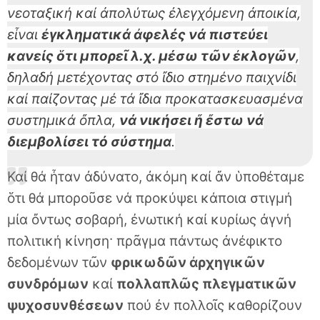
νεοταξική καί ἀπολύτως ἐλεγχόμενη ἀποικία,
εἶναι
ἐγκληματικά ἀφελές νά πιστεύει
κανείς ὅτι μπορεῖ λ.χ. μέσω τῶν ἐκλογῶν
,
δηλαδή μετέχοντας στό ἴδιο στημένο παιχνίδι
καί παίζοντας μέ τά ἴδια προκατασκευασμένα
συστημικά ὄπλα,
νά νικήσει ἤ ἔστω νά
διεμβολίσει τό σύστημα
.
Καί θά ἦταν ἀδύνατο, ἀκόμη καί ἄν ὑποθέταμε
ὅτι θά μποροῦσε νά προκύψει κάποια στιγμή
μία ὄντως σοβαρή, ἐνωτική καί κυρίως ἀγνή
πολιτική κίνηση· πρᾶγμα πάντως ἀνέφικτο
δεδομένων τῶν
φρικωδῶν ἀρχηγικῶν
συνδρόμων
καί
πολλαπλῶς πλεγματικῶν
ψυχοσυνθέσεων
πού ἐν πολλοῖς καθορίζουν