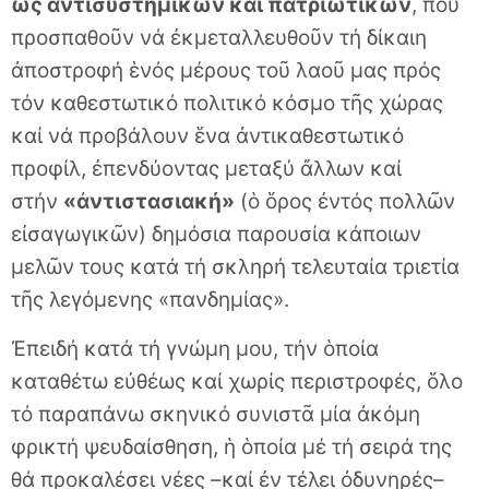
ὡς ἀντισυστημικῶν καί πατριωτικῶν
, πού
προσπαθοῦν νά ἐκμεταλλευθοῦν τή δίκαιη
ἀποστροφή ἑνός μέρους τοῦ λαοῦ μας πρός
τόν καθεστωτικό πολιτικό κόσμο τῆς χώρας
καί νά προβάλουν ἕνα ἀντικαθεστωτικό
προφίλ, ἐπενδύοντας μεταξύ ἄλλων καί
στήν
«ἀντιστασιακή»
(ὁ ὅρος ἐντός πολλῶν
εἰσαγωγικῶν) δημόσια παρουσία κάποιων
μελῶν τους κατά τή σκληρή τελευταία τριετία
τῆς λεγόμενης «πανδημίας».
Ἐπειδή κατά τή γνώμη μου, τήν ὁποία
καταθέτω εὐθέως καί χωρίς περιστροφές, ὅλο
τό παραπάνω σκηνικό συνιστᾶ μία ἀκόμη
φρικτή ψευδαίσθηση, ἡ ὁποία μέ τή σειρά της
θά προκαλέσει νέες –καί ἐν τέλει ὀδυνηρές–