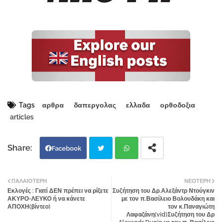
Tags
αρθρα
δαπεργολας
ελλαδα
ορθοδοξια
articles
Facebook
Twi
Wh
ΠΑΛΑΙΌΤΕΡΗ
ΝΕΌΤΕΡΗ
Εκλογές : Γιατί ΔΕΝ πρέπει να ρίξετε
Συζήτηση του Δρ.Αλεξάντρ Ντούγκιν
tter
atsa
ΑΚΥΡΟ-ΛΕΥΚΟ ή να κάνετε
με τον π.Βασίλειο Βολουδάκη και
ΑΠΟΧΗ(βίντεο)
τον κ.Παναγιώτη
Λαφαζάνη(vid)Συζήτηση του Δρ
pp