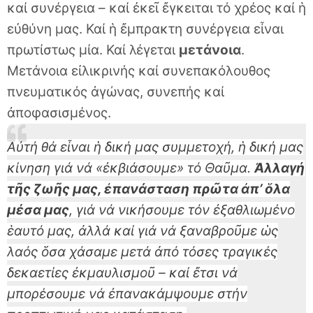
καί συνέργεια – καί ἐκεῖ ἔγκειται τό χρέος καί ἡ
εὐθύνη μας. Καί ἡ ἔμπρακτη συνέργεια εἶναι
πρωτίστως μία. Καί λέγεται
μετάνοια
.
Μετάνοια εἰλικρινής καί συνεπακόλουθος
πνευματικός ἀγώνας, συνεπής καί
ἀποφασισμένος.
Αὐτή θά εἶναι ἡ δική μας συμμετοχή, ἡ δική μας
κίνηση γιά νά «ἐκβιάσουμε» τό Θαῦμα.
Ἀλλαγή
τῆς ζωῆς μας, ἐπανάσταση πρῶτα ἀπ’ ὅλα
μέσα μας
, γιά νά νικήσουμε τόν ἐξαθλιωμένο
ἑαυτό μας, ἀλλά καί γιά νά ξαναβροῦμε ὡς
λαός ὅσα χάσαμε μετά ἀπό τόσες τραγικές
δεκαετίες ἐκμαυλισμοῦ – καί ἔτσι νά
μπορέσουμε νά ἐπανακάμψουμε στήν