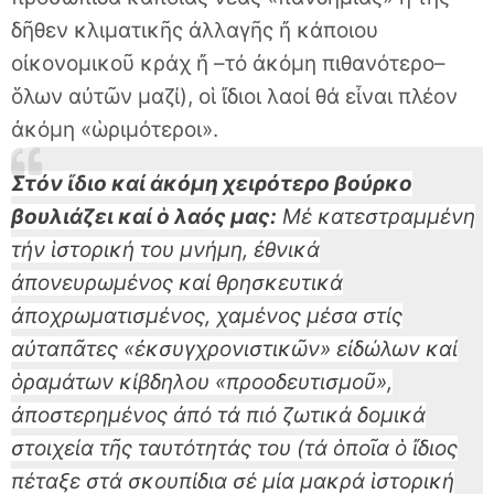
δῆθεν κλιματικῆς ἀλλαγῆς ἤ κάποιου
οἰκονομικοῦ κράχ ἤ –τό ἀκόμη πιθανότερο–
ὅλων αὐτῶν μαζί), οἱ ἴδιοι λαοί θά εἶναι πλέον
ἀκόμη «ὡριμότεροι».
Στόν ἴδιο καί ἀκόμη χειρότερο βούρκο
βουλιάζει καί ὁ λαός μας:
Μέ κατεστραμμένη
τήν ἱστορική του μνήμη, ἐθνικά
ἀπονευρωμένος καί θρησκευτικά
ἀποχρωματισμένος, χαμένος μέσα στίς
αὐταπᾶτες «ἐκσυγχρονιστικῶν» εἰδώλων καί
ὁραμάτων κίβδηλου «προοδευτισμοῦ»,
ἀποστερημένος ἀπό τά πιό ζωτικά δομικά
στοιχεία τῆς ταυτότητάς του (τά ὁποῖα ὁ ἴδιος
πέταξε στά σκουπίδια σέ μία μακρά ἱστορική