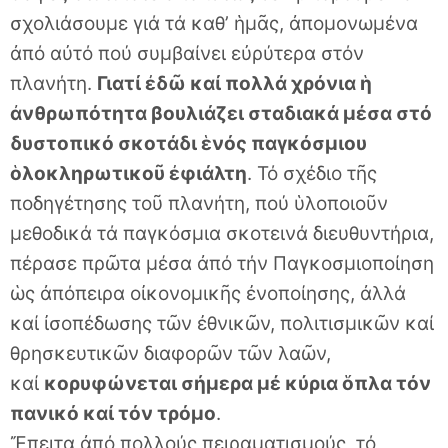
σχολιάσουμε γιά τά καθ’ ἡμᾶς, ἀπομονωμένα
ἀπό αὐτό πού συμβαίνει εὐρύτερα στόν
πλανήτη.
Γιατί ἐδῶ καί πολλά χρόνια ἡ
ἀνθρωπότητα βουλιάζει σταδιακά μέσα στό
δυστοπικό σκοτάδι ἑνός παγκόσμιου
ὁλοκληρωτικοῦ ἐφιάλτη
. Τό σχέδιο τῆς
ποδηγέτησης τοῦ πλανήτη, πού ὑλοποιοῦν
μεθοδικά τά παγκόσμια σκοτεινά διευθυντήρια,
πέρασε πρῶτα μέσα ἀπό τήν Παγκοσμιοποίηση
ὡς ἀπόπειρα οἰκονομικῆς ἐνοποίησης, ἀλλά
καί ἰσοπέδωσης τῶν ἐθνικῶν, πολιτισμικῶν καί
θρησκευτικῶν διαφορῶν τῶν λαῶν,
καί
κορυφώνεται σήμερα μέ κύρια ὅπλα τόν
πανικό καί τόν τρόμο
.
Ἔπειτα ἀπό πολλούς πειραματισμούς, τό