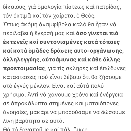
δίκαιους, γιά ὁμολογἰα πίστεως καί πατρίδας,
τόν ἐκτιμᾶ καί τόν χαίρεται ὁ Θεός.
Ὅπως ἀκόμη ἀναμφίβολα καλό θα ἧταν νά
περιλάβει ἡ ἔγερσή μας καί
ὅσο γίνεται πιό
ἐκτενεῖς καί συντονισμένες κατά τόπους
καί κατά ὁμᾶδες δράσεις αὐτο-οργάνωσης,
ἀλληλεγγύης, αὐτοάμυνας καί κάθε ἄλλης
προετοιμασίας
, γιά τίς σκληρές καί ἐπώδυνες
καταστάσεις πού εἶναι βέβαιο ὅτι θά ζήσουμε
στό ἐγγύς μέλλον. Εἶναι καί αὐτά πολύ
χρήσιμα. Ἀντί νά χάνουμε χρόνο καί ἐνέργεια
σέ ἀπροκάλυπτα στημένες και ματαιόπονες
ἀνοησίες, μακάρι νά μπορούσαμε νά δώσουμε
λίγη βαρύτητα σέ αὐτἀ.
Θά τό ξαναποῦμε καί πάλι ὅμως,