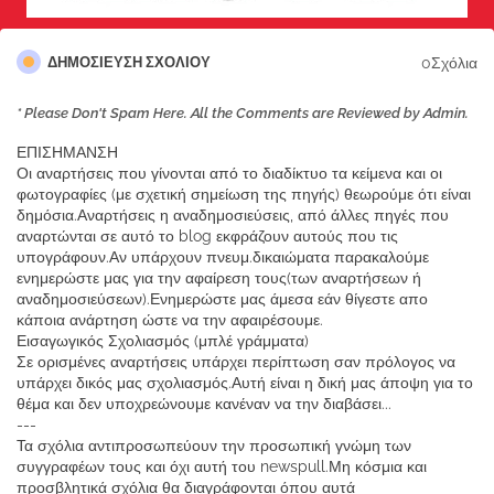
0Σχόλια
ΔΗΜΟΣΊΕΥΣΗ ΣΧΟΛΊΟΥ
* Please Don't Spam Here. All the Comments are Reviewed by Admin.
ΕΠΙΣΗΜΑΝΣΗ
Οι αναρτήσεις που γίνονται από το διαδίκτυο τα κείμενα και οι
φωτογραφίες (με σχετική σημείωση της πηγής) θεωρούμε ότι είναι
δημόσια.Αναρτήσεις η αναδημοσιεύσεις, από άλλες πηγές που
αναρτώνται σε αυτό το blog εκφράζουν αυτούς που τις
υπογράφουν.Αν υπάρχουν πνευμ.δικαιώματα παρακαλούμε
ενημερώστε μας για την αφαίρεση τους(των αναρτήσεων ή
αναδημοσιεύσεων).Ενημερώστε μας άμεσα εάν θίγεστε απο
κάποια ανάρτηση ώστε να την αφαιρέσουμε.
Εισαγωγικός Σχολιασμός (μπλέ γράμματα)
Σε ορισμένες αναρτήσεις υπάρχει περίπτωση σαν πρόλογος να
υπάρχει δικός μας σχολιασμός.Αυτή είναι η δική μας άποψη για το
θέμα και δεν υποχρεώνουμε κανέναν να την διαβάσει...
---
Τα σχόλια αντιπροσωπεύουν την προσωπική γνώμη των
συγγραφέων τους και όχι αυτή του newspull.Μη κόσμια και
προσβλητικά σχόλια θα διαγράφονται όπου αυτά