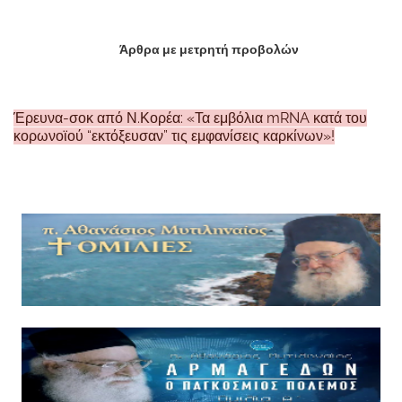
Άρθρα με μετρητή προβολών
Έρευνα-σοκ από Ν.Κορέα: «Τα εμβόλια mRNA κατά του
κορωνοϊού “εκτόξευσαν” τις εμφανίσεις καρκίνων»!