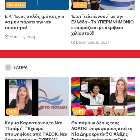
ARTICLES
NEWS
Ε.Κ : Ένας απλός τρόπος για
Έτσι "τελειώνουν" με την
να μην πάρετε την νέα
Ελλάδα - Το ΥΠΕΡΜΝΗΜΟΝΙΟ
ταυτότητα!
εφαρμόζεται με ακρίβεια
χιλιοστού!!
March 23, 2024
December 26, 2023
ΣΑΤΙΡΑ
ANTI
ANTI
Κόμμα Καρυστιανού,το Νέο
Θα πάρουν όλους τους
"Ποτάμι" : "Έχουμε
ΛΟΑΤΚΙ ψηφοφόρους από τη
υποψηφίους από ΠΑΣΟΚ, Νέα
Νέα Δημοκρατία!! Ο Αλέξης
Δημοκρατία και ΣΥΡΙΖΑ!"
Τσίπρας υπόσχεται ειδική