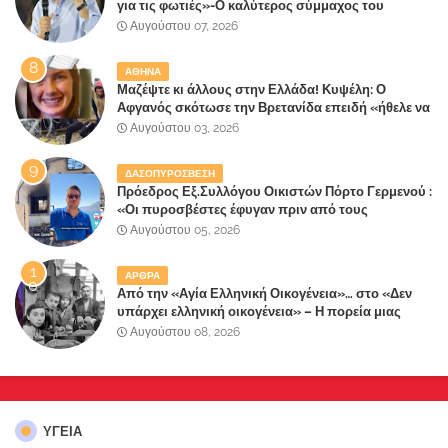
για τις φωτιές»-Ο καλύτερος σύμμαχος του
Μητσοτάκη
Αυγούστου 07, 2026
ΑΘΗΝΑ
Μαζέψτε κι άλλους στην Ελλάδα! Κυψέλη: Ο
Αφγανός σκότωσε την Βρετανίδα επειδή «ήθελε να
κάνει τη σύντροφό του χριστιανή»
Αυγούστου 03, 2026
ΔΑΣΟΠΥΡΟΣΒΕΣΗ
Πρόεδρος Εξ.Συλλόγου Οικιστών Πόρτο Γερμενού :
«Οι πυροσβέστες έφυγαν πριν από τους
κατοίκους»
Αυγούστου 05, 2026
ΑΡΘΡΑ
Από την «Αγία Ελληνική Οικογένεια»… στο «Δεν
υπάρχει ελληνική οικογένεια» – Η πορεία μιας
κοινωνίας που κινδυνεύει να ξεχάσει ποια είναι
Αυγούστου 08, 2026
ΥΓΕΙΑ