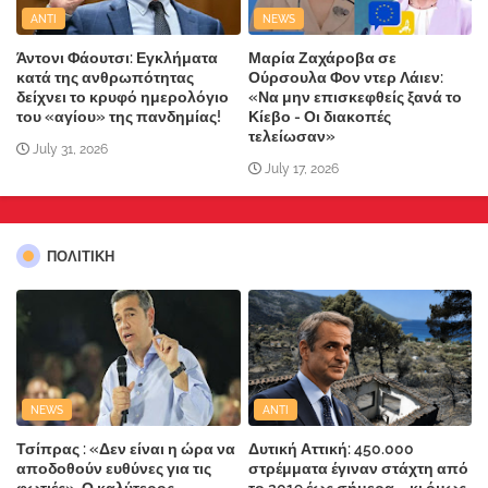
ANTI
NEWS
Άντονι Φάουτσι: Εγκλήματα
Μαρία Ζαχάροβα σε
κατά της ανθρωπότητας
Ούρσουλα Φον ντερ Λάιεν:
δείχνει το κρυφό ημερολόγιο
«Να μην επισκεφθείς ξανά το
του «αγίου» της πανδημίας!
Κίεβο - Οι διακοπές
τελείωσαν»
July 31, 2026
July 17, 2026
ΠΟΛΙΤΙΚΗ
NEWS
ANTI
Τσίπρας : «Δεν είναι η ώρα να
Δυτική Αττική: 450.000
αποδοθούν ευθύνες για τις
στρέμματα έγιναν στάχτη από