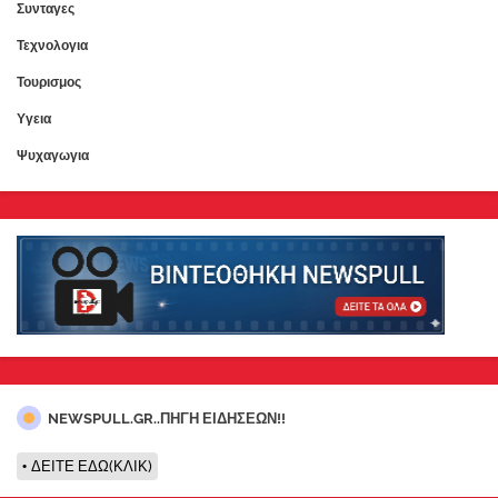
Συνταγες
Τεχνολογια
Τουρισμος
Υγεια
Ψυχαγωγια
NEWSPULL.GR..ΠΗΓΗ ΕΙΔΗΣΕΩΝ!!
ΔΕΙΤΕ ΕΔΩ(ΚΛΙΚ)