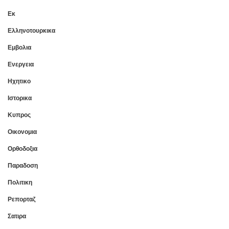
Εκ
Ελληνοτουρκικα
Εμβολια
Ενεργεια
Ηχητικο
Ιστορικα
Κυπρος
Οικονομια
Ορθοδοξια
Παραδοση
Πολιτικη
Ρεπορταζ
Σατιρα