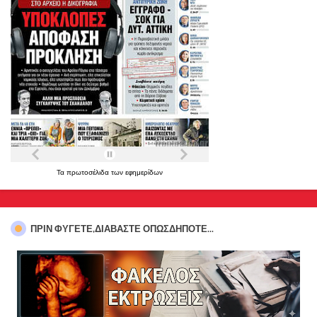
Τα
πρωτοσέλιδα
των
εφημερίδων
ΠΡΊΝ ΦΎΓΕΤΕ,ΔΙΑΒΆΣΤΕ ΟΠΩΣΔΉΠΟΤΕ...