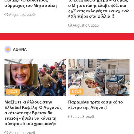
φωτιές»-Ο καλύτερος
το 2019 έως σήμερα – κι όμως
σύμμαχος του Μητσοτάκη
ο Μητσοτάκης έλαβε 40% και
45% στις εκλογές του 2023,ενώ
August 07, 2026
50% πήρε στα Βίλλια!!!
August 03, 2026
ΑΘΗΝΑ
NEWS
NEWS
Μαζέψτε κι άλλους στην
Παραμένει τριτοκοσμικό το
Ελλάδα! Κυψέλη: Ο Αφγανός
κέντρο της Αθήνας!
σκότωσε την Βρετανίδα
July 28, 2026
επειδή «ήθελε να κάνει τη
σύντροφό του χριστιανή»
August 03, 2026