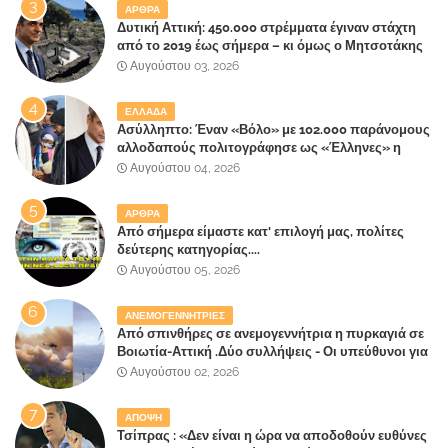
ΑΡΘΡΑ
Δυτική Αττική: 450.000 στρέμματα έγιναν στάχτη
από το 2019 έως σήμερα – κι όμως ο Μητσοτάκης
έλαβε 40% και 45% στις εκλογές του 2023,ενώ 50%
Αυγούστου 03, 2026
πήρε στα Βίλλια!!!
ΕΛΛΑΔΑ
Ασύλληπτο: Έναν «Βόλο» με 102.000 παράνομους
αλλοδαπούς πολιτογράφησε ως «Έλληνες» η
κυβέρνηση!
Αυγούστου 04, 2026
ΑΡΘΡΑ
Από σήμερα είμαστε κατ' επιλογή μας, πολίτες
δεύτερης κατηγορίας....
Αυγούστου 05, 2026
ΑΝΕΜΟΓΕΝΝΗΤΡΙΕΣ
Από σπινθήρες σε ανεμογεννήτρια η πυρκαγιά σε
Βοιωτία-Αττική .Δύο συλλήψεις - Οι υπεύθυνοι για
την λάθος διαχείριση της κατάσβεσης θα
Αυγούστου 02, 2026
"πληρώσουν";
ΑΠΟΨΗ
Τσίπρας : «Δεν είναι η ώρα να αποδοθούν ευθύνες