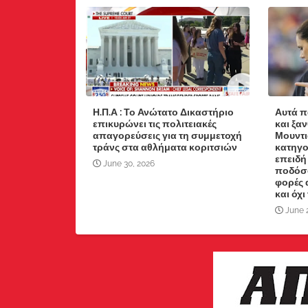
Η.Π.Α : Το Ανώτατο Δικαστήριο
Αυτά π
επικυρώνει τις πολιτειακές
και ξα
απαγορεύσεις για τη συμμετοχή
Μουντι
τράνς στα αθλήματα κοριτσιών
κατηγο
επειδή
June 30, 2026
ποδόσφ
φορές 
και όχι
June 