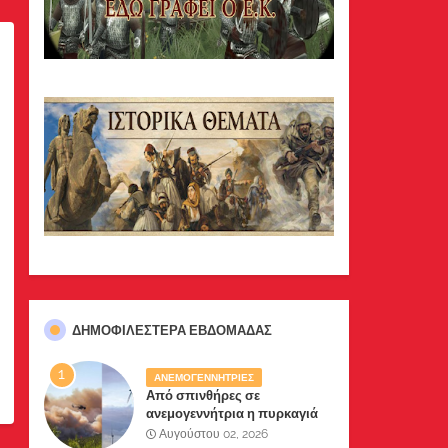
ΔΗΜΟΦΙΛΈΣΤΕΡΑ ΕΒΔΟΜΆΔΑΣ
ΑΝΕΜΟΓΕΝΝΗΤΡΙΕΣ
Από σπινθήρες σε
ανεμογεννήτρια η πυρκαγιά
σε Βοιωτία-Αττική .Δύο
Αυγούστου 02, 2026