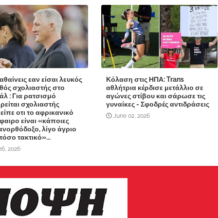
αθαίνεις εαν είσαι λευκός
Κόλαση στις ΗΠΑ: Trans
νθός σχολιαστής στο
αθλήτρια κέρδισε μετάλλιο σε
άλ : Για ρατσισμό
αγώνες στίβου και σάρωσε τις
ρείται σχολιαστής
γυναίκες - Σφοδρές αντιδράσεις
 είπε οτι το αφρικανικό
June 02, 2026
αιρο είναι «κάποιες
ανορθόδοξο, λίγο άγριο
 τόσο τακτικό»...
26, 2026