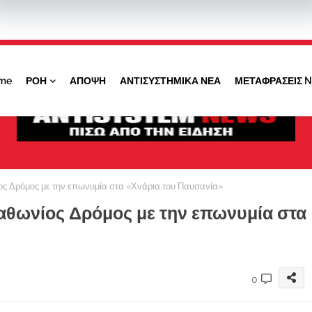
Κάντε ''ΚΛΙΚ'' πάνω στο ΝΑΙ ώστε να
λαμβάνετε ειδοποιήσεις για σημαντικά θέματά
μας
me
ΡΟΗ
ΑΠΟΨΗ
ΑΝΤΙΣΥΣΤΗΜΙΚΑ ΝΕΑ
ΜΕΤΑΦΡΑΣΕΙΣ 
ΟΧΙ ΤΩΡΑ
ΝΑΙ
ς Δρόμος με την επωνυμία στα «Χνάρια του Παυσανία»
αθωνίος Δρόμος με την επωνυμία στα
0