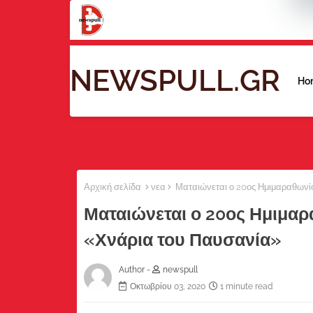
NEWSPULL.GR
Ho
Αρχική σελίδα
νεα
Ματαιώνεται ο 20ος Ημιμαραθωνίο
Ματαιώνεται ο 20ος Ημιμαρ
«Χνάρια του Παυσανία»
Author -
newspull
Οκτωβρίου 03, 2020
1 minute read