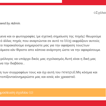
0Σχόλια
ewed by Admin.
ίμενα και οι φωτογραφίες (με σχετική σημείωση της πηγής) θεωρούμε
από άλλες πηγές που αναρτώνται σε αυτό το blog εκφράζουν αυτούς
α παρακαλούμε ενημερώστε μας για την αφαίρεση τους(των
μεσα εάν θίγεστε απο κάποια ανάρτηση ώστε να την αφαιρέσουμε.
ρόλογος να υπάρχει δικός μας σχολιασμός.Αυτή είναι η δική μας
 την διαβάσει...
των συγγραφέων τους και όχι αυτή του newspull.Μη κόσμια και
πίζονται(ενημερώστε μας και εσείς εάν χρειαστεί).
μοσίευση σχολίου (0)