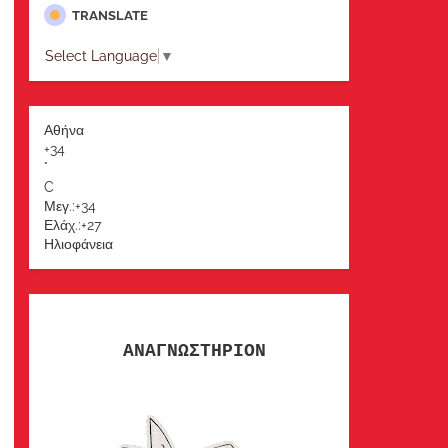
TRANSLATE
Select Language
▼
Αθήνα
+
34
°
C
Μεγ.:
+
34
Ελάχ.:
+
27
Ηλιοφάνεια
ΑΝΑΓΝΩΣΤΗΡΙΟΝ