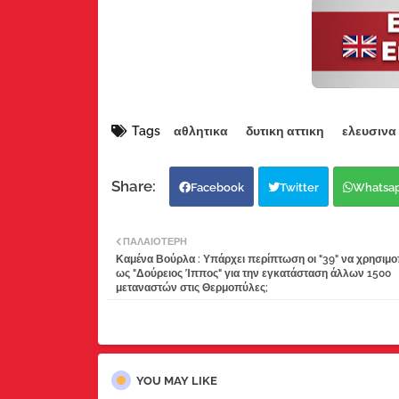
Tags
αθλητικα
δυτικη αττικη
ελευσινα
Facebook
Twitter
Whatsa
ΠΑΛΑΙΌΤΕΡΗ
Καμένα Βούρλα : Υπάρχει περίπτωση οι "39" να χρησιμ
ως "Δούρειος Ίππος" για την εγκατάσταση άλλων 1500
μεταναστών στις Θερμοπύλες;
YOU MAY LIKE