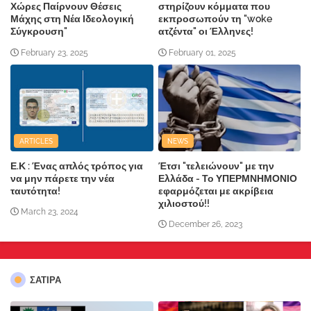
Χώρες Παίρνουν Θέσεις
στηρίζουν κόμματα που
Μάχης στη Νέα Ιδεολογική
εκπροσωπούν τη "woke
Σύγκρουση"
ατζέντα" οι Έλληνες!
February 23, 2025
February 01, 2025
ARTICLES
NEWS
Ε.Κ : Ένας απλός τρόπος για
Έτσι "τελειώνουν" με την
να μην πάρετε την νέα
Ελλάδα - Το ΥΠΕΡΜΝΗΜΟΝΙΟ
ταυτότητα!
εφαρμόζεται με ακρίβεια
χιλιοστού!!
March 23, 2024
December 26, 2023
ΣΑΤΙΡΑ