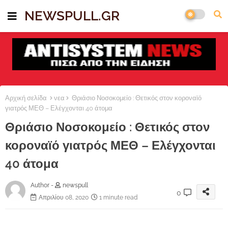
NEWSPULL.GR
Αρχική σελίδα
νεα
Θριάσιο Νοσοκομείο : Θετικός στον κοροναϊό
γιατρός ΜΕΘ – Ελέγχονται 40 άτομα
Θριάσιο Νοσοκομείο : Θετικός στον
κοροναϊό γιατρός ΜΕΘ – Ελέγχονται
40 άτομα
Author -
newspull
0
Απριλίου 08, 2020
1 minute read