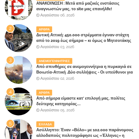
ΑΝΑΚΟΙΝΩΣΗ : Μετά από μαζικές ενστάσεις
αναγνωστών μας, το site μας επανήλθε!
Αυγούστου 06, 2026
ΑΡΘΡΑ
Δυτική Αττική: 450.000 στρέμματα έγιναν στάχτη
από το 2019 έως σήμερα – κι όμως ο Μητσοτάκης
έλαβε 40% και 45% στις εκλογές του 2023,ενώ 50%
Αυγούστου 03, 2026
πήρε στα Βίλλια!!!
ΑΝΕΜΟΓΕΝΝΗΤΡΙΕΣ
Από σπινθήρες σε ανεμογεννήτρια η πυρκαγιά σε
Βοιωτία-Αττική .Δύο συλλήψεις - Οι υπεύθυνοι για
την λάθος διαχείριση της κατάσβεσης θα
Αυγούστου 02, 2026
"πληρώσουν";
ΑΡΘΡΑ
Από σήμερα είμαστε κατ' επιλογή μας, πολίτες
δεύτερης κατηγορίας....
Αυγούστου 05, 2026
ΕΛΛΑΔΑ
Ασύλληπτο: Έναν «Βόλο» με 102.000 παράνομους
αλλοδαπούς πολιτογράφησε ως «Έλληνες» η