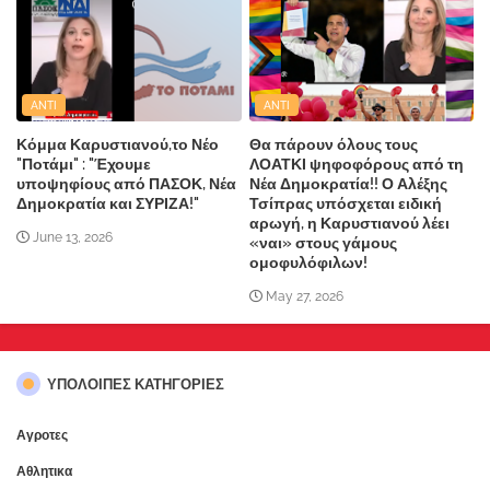
ANTI
ANTI
Κόμμα Καρυστιανού,το Νέο
Θα πάρουν όλους τους
"Ποτάμι" : "Έχουμε
ΛΟΑΤΚΙ ψηφοφόρους από τη
υποψηφίους από ΠΑΣΟΚ, Νέα
Νέα Δημοκρατία!! Ο Αλέξης
Δημοκρατία και ΣΥΡΙΖΑ!"
Τσίπρας υπόσχεται ειδική
αρωγή, η Καρυστιανού λέει
June 13, 2026
«ναι» στους γάμους
ομοφυλόφιλων!
May 27, 2026
ΥΠΌΛΟΙΠΕΣ ΚΑΤΗΓΟΡΊΕΣ
Αγροτες
Αθλητικα