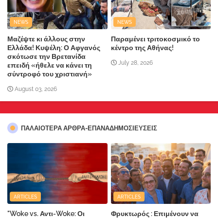
NEWS
NEWS
Μαζέψτε κι άλλους στην
Παραμένει τριτοκοσμικό το
Ελλάδα! Κυψέλη: Ο Αφγανός
κέντρο της Αθήνας!
σκότωσε την Βρετανίδα
July 28, 2026
επειδή «ήθελε να κάνει τη
σύντροφό του χριστιανή»
August 03, 2026
ΠΑΛΑΙΟΤΕΡΑ ΑΡΘΡΑ-ΕΠΑΝΑΔΗΜΟΣΙΕΥΣΕΙΣ
ARTICLES
ARTICLES
"Woke vs. Αντι-Woke: Οι
Φρυκτωρός : Επιμένουν να