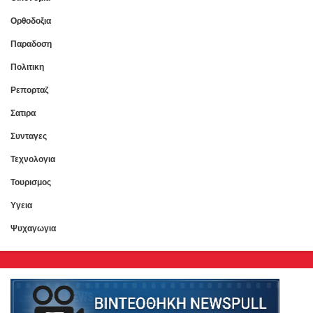
Ορθοδοξια
Παραδοση
Πολιτικη
Ρεπορταζ
Σατιρα
Συνταγες
Τεχνολογια
Τουρισμος
Υγεια
Ψυχαγωγια