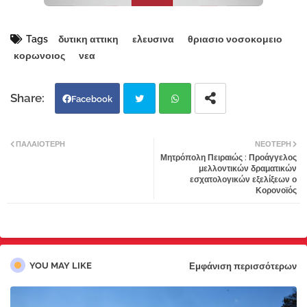
Tags
δυτικη αττικη
ελευσινα
θριασιο νοσοκομειο
κορωνοιος
νεα
Facebook
Twi
Wh
ΠΑΛΑΙΌΤΕΡΗ
ΝΕΌΤΕΡΗ
Μητρόπολη Πειραιώς : Προάγγελος
tter
atsa
μελλοντικών δραματικών
εσχατολογικών εξελίξεων ο
Κορονοϊός
pp
YOU MAY LIKE
Εμφάνιση περισσότερων