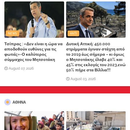
NEWS
ANTI
Τσίπρας : «Δεν είναι η ώρα να
Δυτική Αττική: 450.000
αποδοθούν ευθύνες για τις
στρέμματα έγιναν στάχτη από
φωτιές»-Ο καλύτερος
το 2019 έως σήμερα – κι όμως
σύμμαχος του Μητσοτάκη
ο Μητσοτάκης έλαβε 40% και
45% στις εκλογές του 2023,ενώ
August 07, 2026
50% πήρε στα Βίλλια!!!
August 03, 2026
ΑΘΗΝΑ