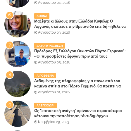
κυβέρνηση!
Αυγούστου 04, 2026
ΑΘΗΝΑ
Μαζέψτε κι άλλους στην Ελλάδα! Κυψέλη: Ο
Αφγανός σκότωσε την Βρετανίδα επειδή «ήθελε να
κάνει τη σύντροφό του χριστιανή»
Αυγούστου 03, 2026
ΔΑΣΟΠΥΡΟΣΒΕΣΗ
Πρόεδρος Εξ.Συλλόγου Οικιστών Πόρτο Γερμενού :
«Οι πυροσβέστες έφυγαν πριν από τους
κατοίκους»
Αυγούστου 05, 2026
ΑΙΓΟΣΘΕΝΑ
Δεδομένης της πληροφορίας για πάνω από 100
καμένα σπίτια στο Πόρτο Γερμενό, θα πρέπει να
αναζητηθούν ευθύνες για την ολοσχερή
Αυγούστου 01, 2026
καταστροφή του τελευταίου πνεύμονα, του
επίγειου παραδείσου της Αττικής
ΑΛΕΠΟΧΩΡΙ
Ως "επιτακτική ανάγκη" κρίνουν οι περισσότεροι
κάτοικοι,την τοποθέτηση "Αντιδημάρχου
Παραλιακής Ζώνης" στο Δήμο Μάνδρας-Ειδυλλίας!
Νοεμβρίου 29, 2023