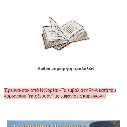
Άρθρα με μετρητή προβολών
Έρευνα-σοκ από Ν.Κορέα: «Τα εμβόλια mRNA κατά του
κορωνοϊού “εκτόξευσαν” τις εμφανίσεις καρκίνων»!