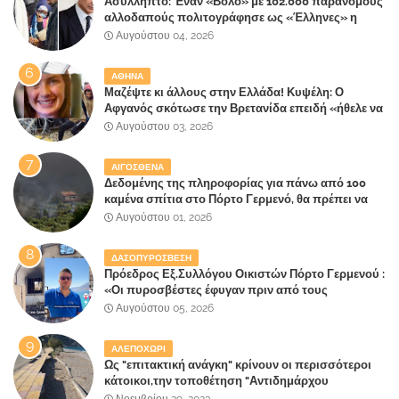
Ασύλληπτο: Έναν «Βόλο» με 102.000 παράνομους
αλλοδαπούς πολιτογράφησε ως «Έλληνες» η
κυβέρνηση!
Αυγούστου 04, 2026
ΑΘΗΝΑ
Μαζέψτε κι άλλους στην Ελλάδα! Κυψέλη: Ο
Αφγανός σκότωσε την Βρετανίδα επειδή «ήθελε να
κάνει τη σύντροφό του χριστιανή»
Αυγούστου 03, 2026
ΑΙΓΟΣΘΕΝΑ
Δεδομένης της πληροφορίας για πάνω από 100
καμένα σπίτια στο Πόρτο Γερμενό, θα πρέπει να
αναζητηθούν ευθύνες για την ολοσχερή
Αυγούστου 01, 2026
καταστροφή του τελευταίου πνεύμονα, του
επίγειου παραδείσου της Αττικής
ΔΑΣΟΠΥΡΟΣΒΕΣΗ
Πρόεδρος Εξ.Συλλόγου Οικιστών Πόρτο Γερμενού :
«Οι πυροσβέστες έφυγαν πριν από τους
κατοίκους»
Αυγούστου 05, 2026
ΑΛΕΠΟΧΩΡΙ
Ως "επιτακτική ανάγκη" κρίνουν οι περισσότεροι
κάτοικοι,την τοποθέτηση "Αντιδημάρχου
Παραλιακής Ζώνης" στο Δήμο Μάνδρας-Ειδυλλίας!
Νοεμβρίου 29, 2023