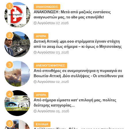
ΑΝΑΚΟΙΝΩΣΕΙΣ
ΑΝΑΚΟΙΝΩΣΗ : Μετά από μαζικές ενστάσεις
αναγνωστών μας, το site μας επανήλθε!
Αυγούστου 07, 2026
ΑΡΘΡΑ
Δυτική Αττική: 450.000 στρέμματα έγιναν στάχτη
από το 2019 έως σήμερα – κι όμως ο Μητσοτάκης
έλαβε 40% και 45% στις εκλογές του 2023,ενώ 50%
Αυγούστου 03, 2026
πήρε στα Βίλλια!!!
ΑΝΕΜΟΓΕΝΝΗΤΡΙΕΣ
Από σπινθήρες σε ανεμογεννήτρια η πυρκαγιά σε
Βοιωτία-Αττική .Δύο συλλήψεις - Οι υπεύθυνοι για
την λάθος διαχείριση της κατάσβεσης θα
Αυγούστου 02, 2026
"πληρώσουν";
ΑΡΘΡΑ
Από σήμερα είμαστε κατ' επιλογή μας, πολίτες
δεύτερης κατηγορίας....
Αυγούστου 05, 2026
ΕΛΛΑΔΑ