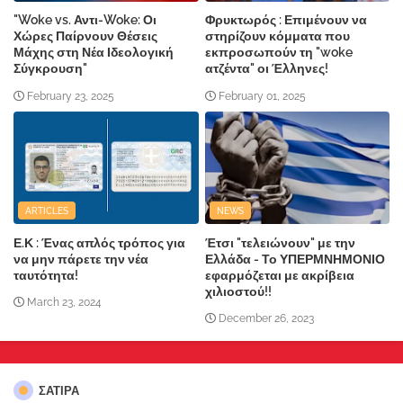
"Woke vs. Αντι-Woke: Οι
Φρυκτωρός : Επιμένουν να
Χώρες Παίρνουν Θέσεις
στηρίζουν κόμματα που
Μάχης στη Νέα Ιδεολογική
εκπροσωπούν τη "woke
Σύγκρουση"
ατζέντα" οι Έλληνες!
February 23, 2025
February 01, 2025
ARTICLES
NEWS
Ε.Κ : Ένας απλός τρόπος για
Έτσι "τελειώνουν" με την
να μην πάρετε την νέα
Ελλάδα - Το ΥΠΕΡΜΝΗΜΟΝΙΟ
ταυτότητα!
εφαρμόζεται με ακρίβεια
χιλιοστού!!
March 23, 2024
December 26, 2023
ΣΑΤΙΡΑ