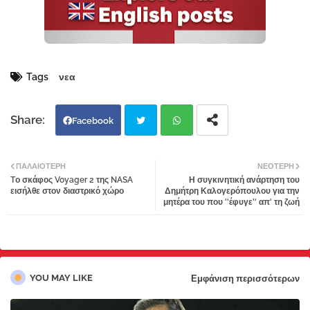
Tags
νεα
Facebook
Twi
Wh
ΠΑΛΑΙΌΤΕΡΗ
ΝΕΌΤΕΡΗ
Tο σκάφος Voyager 2 της NASA
Η συγκινητική ανάρτηση του
tter
atsa
εισήλθε στον διαστρικό χώρο
Δημήτρη Καλογερόπουλου για την
μητέρα του που ''έφυγε'' απ' τη ζωή
pp
YOU MAY LIKE
Εμφάνιση περισσότερων