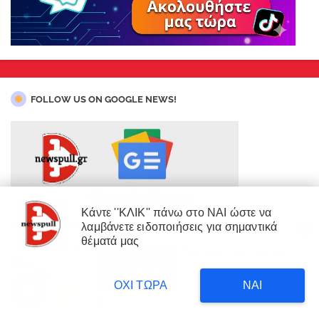
FOLLOW US ON GOOGLE NEWS!
Κάντε ''ΚΛΙΚ'' πάνω στο ΝΑΙ ώστε να
ΑΚΟΛΟYΘΗΣΤΕ ΜΑΣ ΚΑΙ ΣΤΟ GOOGLE NEWS!
λαμβάνετε ειδοποιήσεις για σημαντικά
X
×
θέματά μας
Our website uses cookies to enhance your experience.
Learn
ΤΣΙΠΡΑΣ ΓΙΑ ΦΩΤΙΕΣ
ΔΙΑΒΑΣΤΕ
More
Δυτική Αττική: 450.000
3
στρέμματα έγιναν στάχτη επι
6 hours ago
ΟΧΙ ΤΩΡΑ
ΝΑΙ
κυβέρνησης Μητσοτάκη!
Accept !