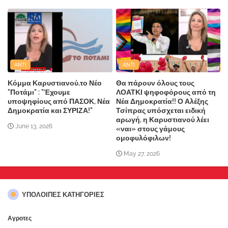
ANTI
ANTI
Κόμμα Καρυστιανού,το Νέο
Θα πάρουν όλους τους
"Ποτάμι" : "Έχουμε
ΛΟΑΤΚΙ ψηφοφόρους από τη
υποψηφίους από ΠΑΣΟΚ, Νέα
Νέα Δημοκρατία!! Ο Αλέξης
Δημοκρατία και ΣΥΡΙΖΑ!"
Τσίπρας υπόσχεται ειδική
αρωγή, η Καρυστιανού λέει
June 13, 2026
«ναι» στους γάμους
ομοφυλόφιλων!
May 27, 2026
ΥΠΌΛΟΙΠΕΣ ΚΑΤΗΓΟΡΊΕΣ
Αγροτες