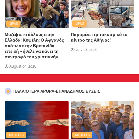
NEWS
NEWS
Μαζέψτε κι άλλους στην
Παραμένει τριτοκοσμικό το
Ελλάδα! Κυψέλη: Ο Αφγανός
κέντρο της Αθήνας!
σκότωσε την Βρετανίδα
July 28, 2026
επειδή «ήθελε να κάνει τη
σύντροφό του χριστιανή»
August 03, 2026
ΠΑΛΑΙΟΤΕΡΑ ΑΡΘΡΑ-ΕΠΑΝΑΔΗΜΟΣΙΕΥΣΕΙΣ
ARTICLES
ARTICLES