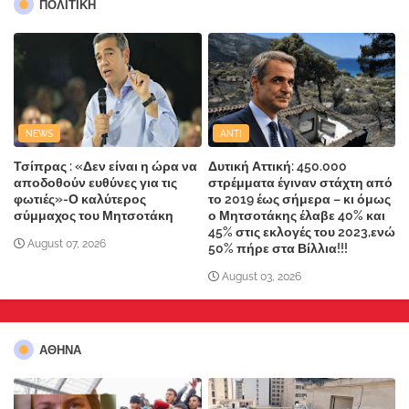
ΠΟΛΙΤΙΚΗ
NEWS
ANTI
Τσίπρας : «Δεν είναι η ώρα να
Δυτική Αττική: 450.000
αποδοθούν ευθύνες για τις
στρέμματα έγιναν στάχτη από
φωτιές»-Ο καλύτερος
το 2019 έως σήμερα – κι όμως
σύμμαχος του Μητσοτάκη
ο Μητσοτάκης έλαβε 40% και
45% στις εκλογές του 2023,ενώ
August 07, 2026
50% πήρε στα Βίλλια!!!
August 03, 2026
ΑΘΗΝΑ