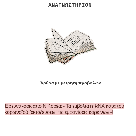
ΑΝΑΓΝΩΣΤΗΡΙΟΝ
Άρθρα με μετρητή προβολών
Έρευνα-σοκ από Ν.Κορέα: «Τα εμβόλια mRNA κατά του
κορωνοϊού “εκτόξευσαν” τις εμφανίσεις καρκίνων»!