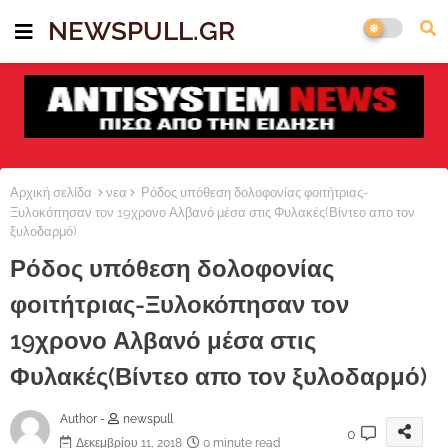
NEWSPULL.GR
Αρχική σελίδα
νεα
Ρόδος υπόθεση δολοφονίας φοιτήτριας-
Ξυλοκόπησαν τον 19χρονο Αλβανό μέσα στις Φυλακές(Βίντεο απο τον
ξυλοδαρμό)
Ρόδος υπόθεση δολοφονίας
φοιτήτριας-Ξυλοκόπησαν τον
19χρονο Αλβανό μέσα στις
Φυλακές(Βίντεο απο τον ξυλοδαρμό)
Author -
newspull
0
Δεκεμβρίου 11, 2018
0 minute read