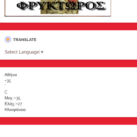
TRANSLATE
Select Language
▼
Αθήνα
+
35
°
C
Μεγ.:
+
35
Ελάχ.:
+
27
Ηλιοφάνεια