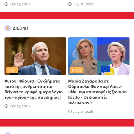
July 31, 2026
July 26, 2026
ΔΙΕΘΝΗ
ANTI
NEWS
Άντονι Φάουτσι: Εγκλήματα
Μαρία Ζαχάροβα σε
κατά της ανθρωπότητας
Ούρσουλα Φον ντερ Λάιεν:
δείχνει το κρυφό ημερολόγιο
«Να μην επισκεφθείς ξανά το
του «αγίου» της πανδημίας!
Κίεβο - Οι διακοπές
τελείωσαν»
July 31, 2026
July 17, 2026