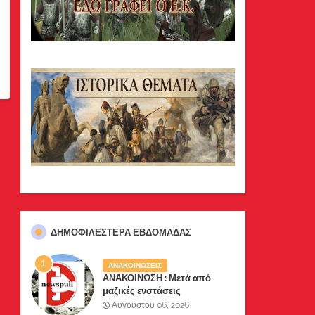
ΔΗΜΟΦΙΛΈΣΤΕΡΑ ΕΒΔΟΜΆΔΑΣ
ΑΝΑΚΟΙΝΩΣΕΙΣ
ΑΝΑΚΟΙΝΩΣΗ : Μετά από
μαζικές ενστάσεις
αναγνωστών μας, το site μας
Αυγούστου 06, 2026