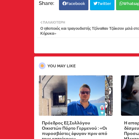
Facebook
Twitter
Whatsa
ΠΑΛΑΙΌΤΕΡΗ
Ο ηθοποιός και τραγουδιστής Τζόναθαν Τζάκσον μιλά στ
Κήρυκα»
YOU MAY LIKE
Πρόεδρος Εξ.Συλλόγου
Η απαρ
Οικιστών Πόρτο Γερμενού : «Οι
δέσμευ
πυροσβέστες έφυγαν πριν από
Προσωπ
τους κατοίκους»
Ηλεκτρ