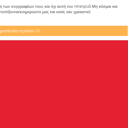
των συγγραφέων τους και όχι αυτή του newspull.Μη κόσμια και
πίζονται(ενημερώστε μας και εσείς εάν χρειαστεί).
μοσίευση σχολίου (0)