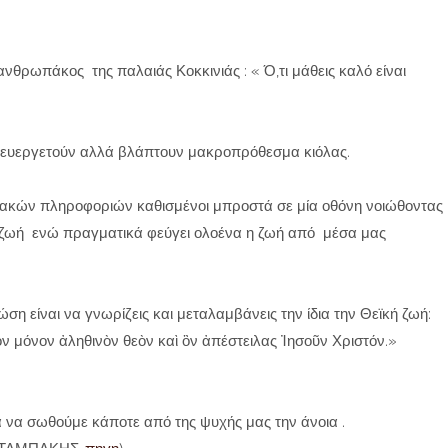
νθρωπάκος της παλαιάς Κοκκινιάς : « Ό,τι μάθεις καλό είναι
 ευεργετούν αλλά βλάπτουν μακροπρόθεσμα κιόλας.
ιακών πληροφοριών καθισμένοι μπροστά σε μία οθόνη νοιώθοντας
 ζωή ενώ πραγματικά φεύγει ολοένα η ζωή από μέσα μας
η είναι να γνωρίζεις και μεταλαμβάνεις την ίδια την Θεϊκή ζωή:
ὸν μόνον ἀληθινὸν θεὸν καὶ ὃν ἀπέστειλας Ἰησοῦν Χριστόν.»
α να σωθούμε κάποτε από της ψυχής μας την άνοια .