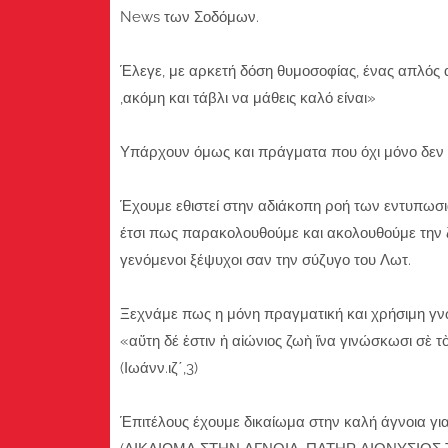
News των Σοδόμων.
Έλεγε, με αρκετή δόση θυμοσοφίας, ένας απλός α
,ακόμη και τάβλι να μάθεις καλό είναι»
Υπάρχουν όμως και πράγματα που όχι μόνο δεν
Έχουμε εθιστεί στην αδιάκοπη ροή των εντυπωσ
έτσι πως παρακολουθούμε και ακολουθούμε την
γενόμενοι ξέψυχοι σαν την σύζυγο του Λωτ.
Ξεχνάμε πως η μόνη πραγματική και χρήσιμη γνώσ
«αὕτη δέ ἐστιν ἡ αἰώνιος ζωὴ ἵνα γινώσκωσι σὲ τ
(Ιωάνν.ιζ΄,3)
Έπιτέλους έχουμε δικαίωμα στην καλή άγνοια γι