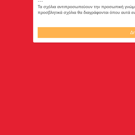
---
Τα σχόλια αντιπροσωπεύουν την προσωπική γνώμη 
προσβλητικά σχόλια θα διαγράφονται όπου αυτά εντο
Δη