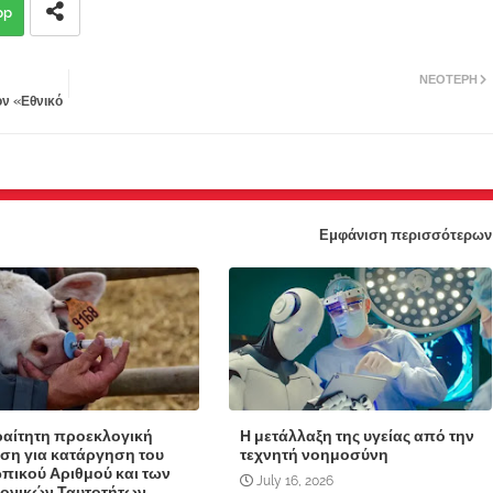
pp
ΝΕΌΤΕΡΗ
ον «Εθνικό
Εμφάνιση περισσότερων
αίτητη προεκλογική
Η μετάλλαξη της υγείας από την
ση για κατάργηση του
τεχνητή νοημοσύνη
ικού Αριθμού και των
July 16, 2026
ονικών Ταυτοτήτων