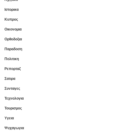
Ιστορικα
Κυπρος
Οικονομια
Ορθοδοξια
Παραδοση
Πολιτικη
Ρεπορταζ
Σατιρα
Συνταγες
Τεχνολογια
Τουρισμος
Υγεια
Ψυχαγωγια