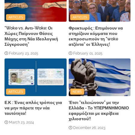
ARTICLES
ARTICLES
"Woke vs. Αντι-Woke: Οι
Φρυκτωρός : Επιμένουν να
Χώρες Παίρνουν Θέσεις
στηρίζουν κόμματα που
Μάχης στη Νέα Ιδεολογική
εκπροσωπούν τη "woke
Σύγκρουση"
ατζέντα" οι Έλληνες!
February 23, 2025
February 01, 2025
ARTICLES
NEWS
Ε.Κ : Ένας απλός τρόπος για
Έτσι "τελειώνουν" με την
να μην πάρετε την νέα
Ελλάδα - Το ΥΠΕΡΜΝΗΜΟΝΙΟ
ταυτότητα!
εφαρμόζεται με ακρίβεια
χιλιοστού!!
March 23, 2024
December 26, 2023