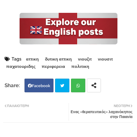
Tags
αττικη
δυτικη αττικη
νιουζιτ
νιουσιτ
παχατουριδης
περιφερεια
πολιτικη
Facebook
Twi
Wh
ΠΑΛΑΙΌΤΕΡΗ
ΝΕΌΤΕΡΗ
Ενας «θεραπευτικός» λαχανόκηπος
tter
atsa
στην Παιανία
pp