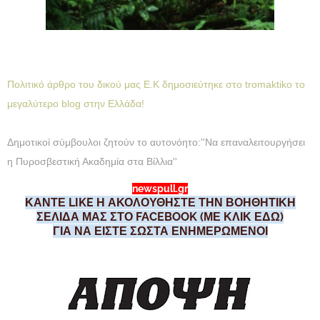
Πολιτικό άρθρο του δικού μας Ε.Κ δημοσιεύτηκε στο tromaktiko το
μεγαλύτερο blog στην Ελλάδα!
Δημοτικοί σύμβουλοι ζητούν το αυτονόητο:''Να επαναλειτουργήσει
η Πυροσβεστική Ακαδημία στα Βίλλια''
newspull.gr
ΚΑΝΤΕ LIKE Η ΑΚΟΛΟΥΘΗΣΤΕ ΤΗΝ ΒΟΗΘΗΤΙΚΗ
ΣΕΛΙΔΑ ΜΑΣ ΣΤΟ FACEBOOK (ΜΕ ΚΛΙΚ ΕΔΩ)
ΓΙΑ ΝΑ ΕΙΣΤΕ ΣΩΣΤΑ ΕΝΗΜΕΡΩΜΕΝΟΙ