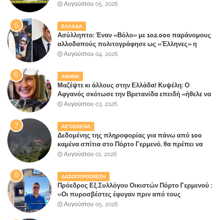
Αυγούστου 05, 2026
ΕΛΛΑΔΑ
Ασύλληπτο: Έναν «Βόλο» με 102.000 παράνομους
αλλοδαπούς πολιτογράφησε ως «Έλληνες» η
κυβέρνηση!
Αυγούστου 04, 2026
ΑΘΗΝΑ
Μαζέψτε κι άλλους στην Ελλάδα! Κυψέλη: Ο
Αφγανός σκότωσε την Βρετανίδα επειδή «ήθελε να
κάνει τη σύντροφό του χριστιανή»
Αυγούστου 03, 2026
ΑΙΓΟΣΘΕΝΑ
Δεδομένης της πληροφορίας για πάνω από 100
καμένα σπίτια στο Πόρτο Γερμενό, θα πρέπει να
αναζητηθούν ευθύνες για την ολοσχερή
Αυγούστου 01, 2026
καταστροφή του τελευταίου πνεύμονα, του
επίγειου παραδείσου της Αττικής
ΔΑΣΟΠΥΡΟΣΒΕΣΗ
Πρόεδρος Εξ.Συλλόγου Οικιστών Πόρτο Γερμενού :
«Οι πυροσβέστες έφυγαν πριν από τους
κατοίκους»
Αυγούστου 05, 2026