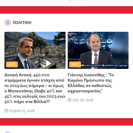
ΠΟΛΙΤΙΚΗ
ANTI
ANTI
Δυτική Αττική: 450.000
Γιάννης Ιωαννίδης : "Το
στρέμματα έγιναν στάχτη από
Καμένο Πρόσωπο της
το 2019 έως σήμερα – κι όμως
Ελλάδας σε καθεστώς
ο Μητσοτάκης έλαβε 40% και
αχρηστοκρατίας"
45% στις εκλογές του 2023,ενώ
July 28, 2026
50% πήρε στα Βίλλια!!!
August 03, 2026