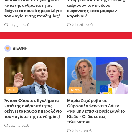
κατά της ανθρωπότητας
αυξάνουν τον κίνδυνο
δείχνει το κρυφό ημερολόγιο
εμφάνισης επτά μορφών
του «αγίου» της πανδημίας!
καρκίνου!
July 31, 2026
July 26, 2026
ΔΙΕΘΝΗ
ANTI
NEWS
Άντονι Φάουτσι: Εγκλήματα
Μαρία Ζαχάροβα σε
κατά της ανθρωπότητας
Ούρσουλα Φον ντερ Λάιεν:
δείχνει το κρυφό ημερολόγιο
«Να μην επισκεφθείς ξανά το
του «αγίου» της πανδημίας!
Κίεβο - Οι διακοπές
τελείωσαν»
July 31, 2026
July 17, 2026