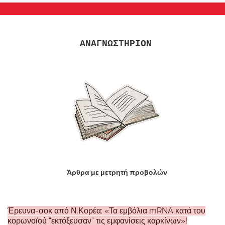
ΑΝΑΓΝΩΣΤΗΡΙΟΝ
Άρθρα με μετρητή προβολών
Έρευνα-σοκ από Ν.Κορέα: «Τα εμβόλια mRNA κατά του
κορωνοϊού “εκτόξευσαν” τις εμφανίσεις καρκίνων»!