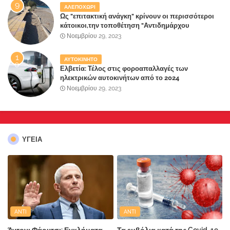
ΑΛΕΠΟΧΩΡΙ
Ως "επιτακτική ανάγκη" κρίνουν οι περισσότεροι
κάτοικοι,την τοποθέτηση "Αντιδημάρχου
Παραλιακής Ζώνης" στο Δήμο Μάνδρας-Ειδυλλίας!
Νοεμβρίου 29, 2023
ΑΥΤΟΚΙΝΗΤΟ
Ελβετία: Τέλος στις φοροαπαλλαγές των
ηλεκτρικών αυτοκινήτων από το 2024
Νοεμβρίου 29, 2023
ΥΓΕΙΑ
ANTI
ANTI
Άντονι Φάουτσι: Εγκλήματα
Τα εμβόλια κατά της Covid-19