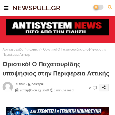
NEWSPULL.GR
Αρχική σελίδα
πολιτικη
Οριστικό! Ο Παχατουρίδης υποψήφιος στην
Περιφέρεια Αττικής
Οριστικό! Ο Παχατουρίδης
υποψήφιος στην Περιφέρεια Αττικής
Author -
newspull
0
Σεπτεμβρίου 23, 2018
1 minute read