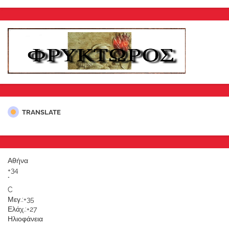
TRANSLATE
Αθήνα
+
34
°
C
Μεγ.:
+
35
Ελάχ.:
+
27
Ηλιοφάνεια