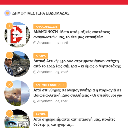
ΔΗΜΟΦΙΛΈΣΤΕΡΑ ΕΒΔΟΜΆΔΑΣ
ΑΝΑΚΟΙΝΩΣΕΙΣ
ΑΝΑΚΟΙΝΩΣΗ : Μετά από μαζικές ενστάσεις
αναγνωστών μας, το site μας επανήλθε!
Αυγούστου 07, 2026
ΑΡΘΡΑ
Δυτική Αττική: 450.000 στρέμματα έγιναν στάχτη
από το 2019 έως σήμερα – κι όμως ο Μητσοτάκης
έλαβε 40% και 45% στις εκλογές του 2023,ενώ 50%
Αυγούστου 03, 2026
πήρε στα Βίλλια!!!
ΑΝΕΜΟΓΕΝΝΗΤΡΙΕΣ
Από σπινθήρες σε ανεμογεννήτρια η πυρκαγιά σε
Βοιωτία-Αττική .Δύο συλλήψεις - Οι υπεύθυνοι για
την λάθος διαχείριση της κατάσβεσης θα
Αυγούστου 02, 2026
"πληρώσουν";
ΑΡΘΡΑ
Από σήμερα είμαστε κατ' επιλογή μας, πολίτες
δεύτερης κατηγορίας....