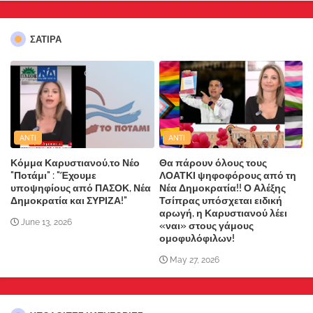
ΣΑΤΙΡΑ
ANTI
ANTI
Κόμμα Καρυστιανού,το Νέο
Θα πάρουν όλους τους
"Ποτάμι" : "Έχουμε
ΛΟΑΤΚΙ ψηφοφόρους από τη
υποψηφίους από ΠΑΣΟΚ, Νέα
Νέα Δημοκρατία!! Ο Αλέξης
Δημοκρατία και ΣΥΡΙΖΑ!"
Τσίπρας υπόσχεται ειδική
αρωγή, η Καρυστιανού λέει
June 13, 2026
«ναι» στους γάμους
ομοφυλόφιλων!
May 27, 2026